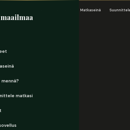
Koti
Kohteet
Matkaseinä
Suunnittel
 maailmaa
eet
aseinä
e mennä?
nittele matkasi
t
sovellus