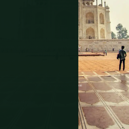
okset
turisti-toimisto on muuttanut ja tarjoaa
opuolella sanoo, että se on tänään suljettu
voit viedä jalokiviä tullivapaasti ja
in matkakokemus ja joitakin sen
kumentoitu täällä.
et turistikunnat
📌 Delhi, Agra, Jaipur, Mumbai
🛡️
Matkavakuutus