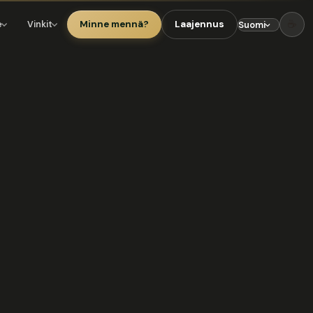
☕
Minne mennä?
Laajennus
e
Vinkit