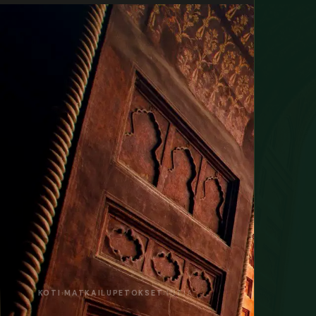
KOTI
›
MATKAILUPETOKSET
›
INTIA