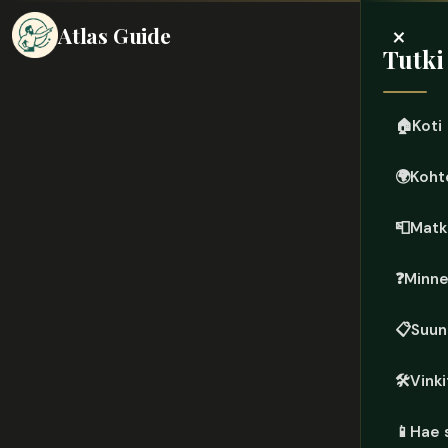
×
Atlas Guide
Tutki
🏠
Koti
🌍
Koht
📮
Matk
❓
Minn
📋
Suun
🛠️
Vinki
📱
Hae 