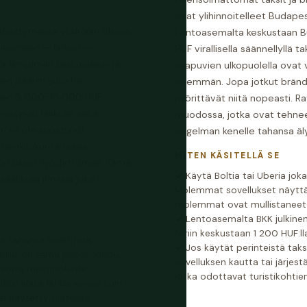
ovat ylihinnoitelleet Budape
 lähestymässä yksinään olevia
Lentoasemalta keskustaan B
ksinomaan — lähestyy
HUF virallisella säännellyllä t
taa lämpimän keskustelun ja
saapuvien ulkopuolella ovat
an baariin, jota he
enemmän. Jopa jotkut brändäty
ellaan 8 000-15 000 HUF
pyörittävät niitä nopeasti. R
mestyvät laskulle sekä
muodossa, jotka ovat tehneet 
hin et ole suostunut.
ongelman kenelle tahansa äl
 Henkilökunta tekee
MITEN KÄSITELLÄ SE
i on usein hyödyttömän. Tämä
Käytä Boltia tai Uberia jo
aalistaa ihmisiä joka
Molemmat sovellukset näyttäv
molemmat ovat mullistaneet m
Lentoasemalta BKK julkine
tériin keskustaan 1 200 HUF:ll
kä tahansa baari, jota
Jos käytät perinteistä taksi
dulla, on tämä petos, loppu.
sovelluksen kautta tai järjestä
oita turistipoliisille
jotka odottavat turistikohtien
080) äläkä lähde ennen kuin
ei näytetty tilatessa.