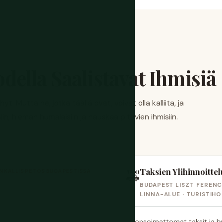
odella Saalistavat Ihmisiä
yt. Mutta ne, jotka täällä ovat, voivat olla kalliita, ja
in, hieman humalaisiin ja hauskaa pitävien ihmisiin.
Taksien Ylihinnoittel
IN KALLIS PETOS BUDAPESTISSA
🚕
BUDAPEST LISZT FERENC
LINNA-ALUE · TURISTIHO
Lisensoimattomat taksit ja br