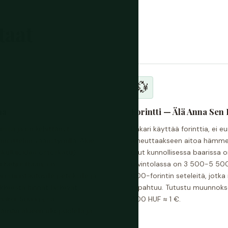
taat
💱
ma
Forintti — Älä Anna Sen 
dessa ja on kehittänyt
Unkari käyttää forinttia, ei e
innoittelun vääristymillä. Alue,
aiheuttaakseen aitoa hämme
nkulkijoiden ostoskatu),
Olut kunnollisessa baarissa 
 Ketjusiltaan, on
ravintolassa on 3 500-5 500 
n suuntautuville petoksille ja
000-forintin seteleitä, jotka
hykkeestä hinnat laskevat
tapahtuu. Tutustu muunnokse
aksi. Suurin osa
400 HUF ≈ 1 €.
ämän alueen ulkopuolella ja