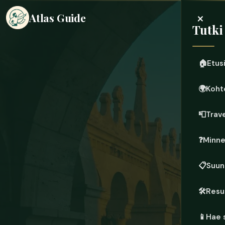
×
Atlas Guide
Tutki
🏠
Etus
🌍
Koht
📮
Trave
❓
Minn
📋
Suun
🛠️
Resu
📱
Hae 