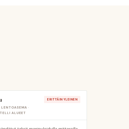
u
ERITTÄIN YLEINEN
 LENTOASEMA ·
TELLI ALUEET
ändätyt taksit manipuloiduilla mittareilla