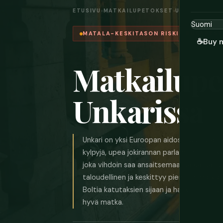
ETUSIVU
›
MATKAILUPETOKSET
›
UNKARI
MATALA-KESKITASON RISKI · BUDAPES
☕
Buy 
Matkailupe
Unkarissa
Unkari on yksi Euroopan aidosti suurista
kylpyjä, upea jokirannan parlamentti, poikk
joka vihdoin saa ansaitsemaansa kansainvä
taloudellinen ja keskittyy pieneen matkai
Boltia katutaksien sijaan ja hanki forintti
hyvä matka.