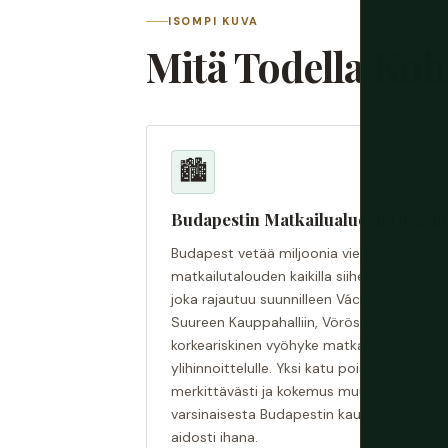
ISOMPI KUVA
Mitä Todella Koh
🏙️
Budapestin Matkailualueen Ongel
Budapest vetää miljoonia vierailijoita vuo
matkailutalouden kaikilla siihen liittyvillä h
joka rajautuu suunnilleen Váci utcaan (jala
Suureen Kauppahalliin, Vörösmarty tériin ja
korkeariskinen vyöhyke matkailijoita kohtaa
ylihinnoittelulle. Yksi katu pois tästä vyö
merkittävästi ja kokemus muuttuu aidomm
varsinaisesta Budapestin kaupungista on t
aidosti ihana.