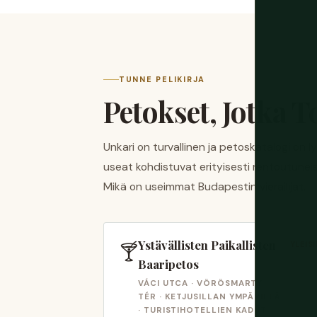
TUNNE PELIKIRJA
Petokset, Jotka T
Unkari on turvallinen ja petoskatalogi on lyh
useat kohdistuvat erityisesti rentoutuneisi
Mikä on useimmat Budapestin vierailijat.
Ystävällisten Paikallisten
🍸
YLEIS
Baaripetos
VÁCI UTCA · VÖRÖSMARTY
TÉR · KETJUSILLAN YMPÄRILLÄ
· TURISTIHOTELLIEN KADUT