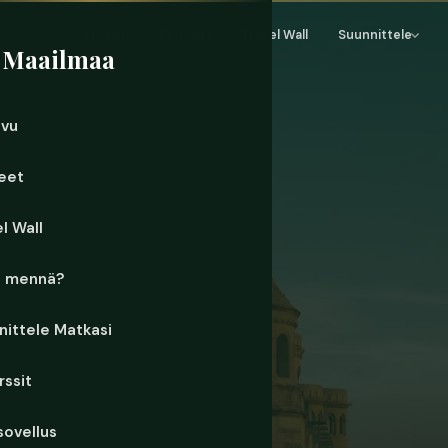
Etusivu
Kohteet
Travel Wall
Suunnittele
 Maailmaa
ivu
eet
l Wall
e mennä?
nittele Matkasi
rssit
sovellus