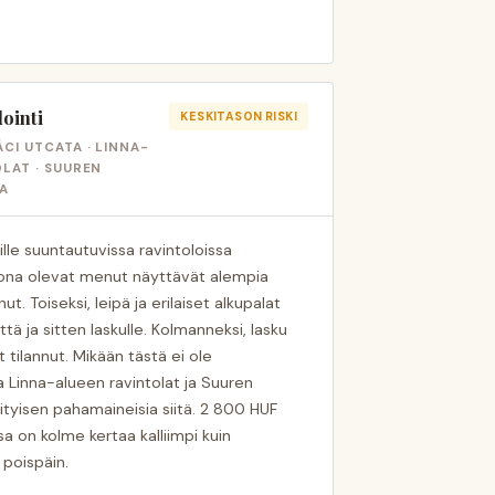
ointi
KESKITASON RISKI
CI UTCATA · LINNA-
LAT · SUUREN
TA
lle suuntautuvissa ravintoloissa
lkona olevat menut näyttävät alempia
ut. Toiseksi, leipä ja erilaiset alkupalat
ä ja sitten laskulle. Kolmanneksi, lasku
et tilannut. Mikään tästä ei ole
ta Linna-alueen ravintolat ja Suuren
ityisen pahamaineisia siitä. 2 800 HUF
a on kolme kertaa kalliimpi kuin
 poispäin.