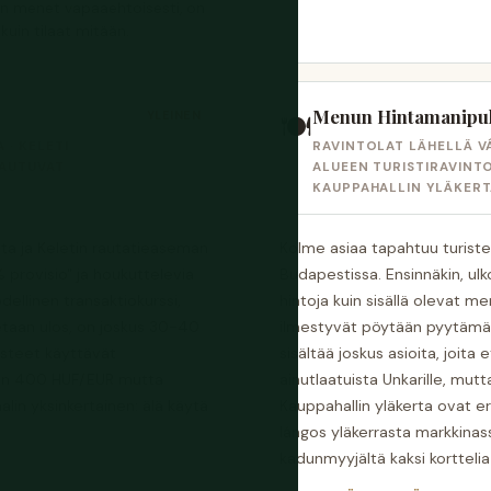
hon menet vapaaehtoisesti, on
uin tilaat mitään.
Menun Hintamanipul
YLEINEN
🍽️
 · KELETI
RAVINTOLAT LÄHELLÄ VÁ
TAUTUVAT
ALUEEN TURISTIRAVINTO
KAUPPAHALLIN YLÄKER
ata ja Keletin rautatieaseman
Kolme asiaa tapahtuu turistei
 provisio" ja houkuttelevia
Budapestissa. Ensinnäkin, u
odellinen transaktiokurssi,
hintoja kuin sisällä olevat men
etaan ulos, on joskus 30-40
ilmestyvät pöytään pyytämätt
isteet käyttävät
sisältää joskus asioita, joita 
äen 400 HUF/EUR mutta
ainutlaatuista Unkarille, mut
lin yksinkertainen: älä käytä
Kauppahallin yläkerta ovat er
lángos yläkerrasta markkinass
kadunmyyjältä kaksi korttelia