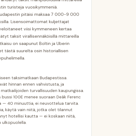
stin turisteja vuosikymmeniä.
udapestin pitäisi maksaa 7 000-9 000
aksilla. Lisensoimattomat kuljettajat
 veloitaneet viisi kymmeneen kertaa
t taksit virallisennäköisillä mittareilla
atkaisu on saapunut Boltin ja Uberin
tästä suurelta osin historiallisen
ypuhelimella.
kaiseen taksimatkaan Budapestissa.
ät hinnan ennen vahvistusta, ja
atkailijoiden turvallisuuden kaupungissa.
n bussi 100E menee suoraan Deák Ferenc
a — 40 minuuttia, ei neuvottelua tarvita.
a, käytä vain niitä, jotka olet tilannut
nyt hotellisi kautta — ei koskaan niitä,
 ulkopuolella.