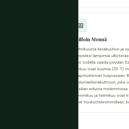
📅
Milloin Mennä
 ja halpaa. Metro,
Huhtikuusta kesäkuuhun ja sy
puja. Yhden lipun hinta on
tarpeeksi lämpimiä ulkoterassi
2 500 HUF, 72 tunnin passi 5
voit todella saada pöydän Sz
tkin on yksi Euroopan
elokuu ovat kuumia (35 °C mah
. Bolt ja Uber toimivat
majoitushinnat huipussaan. 
ta takseille. Vältä
joulumarkkinakulttuuri, joka 
en brändättyjen taksien
Basilian edusta molemmissa
ta.
Tammikuu ja helmikuu ovat ky
ovat houkuttelevimmillaan, k