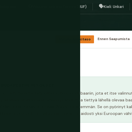
💱
🗣️
 Budapest
Valuutta: Unkarin Forintti (HUF)
Kieli: Unkari
Matala-Keskitaso
Ennen Saapumista
 BUDAPESTIN PETOKSET
rösmarty tériä tai Ketjusiltaa kutsuu sinut baariin, jota et itse valin
paikallisia aloittaa keskustelun ja ehdottaa tiettyä lähellä olevaa 
ahdesta kierroksesta nousee 200 € tai enemmän. Se on pyörinyt kak
nkkiautomaattia forintteihin, niin Unkari on aidosti yksi Euroopan vähi