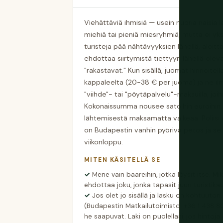
Viehättäviä ihmisiä — usein nuoria naisia
miehiä tai pieniä miesryhmiä, mutta ei y
turisteja pää nähtävyyksien lähellä, aloit
ehdottaa siirtymistä tiettyyn lähellä oleva
"rakastavat." Kun sisällä, juomat hinnoit
kappaleelta (20-38 € per juoma) ja ne il
"viihde"- tai "pöytäpalvelu"-maksuilla, joi
Kokonaissumma nousee satoihin euroihin.
lähtemisestä maksamatta vaikeaa. Poliis
on Budapestin vanhin pyörivä petos ja se s
viikonloppu.
MITEN KÄSITELLÄ SE
Mene vain baareihin, jotka löysit itse. Mi
ehdottaa joku, jonka tapasit juuri turistika
Jos olet jo sisällä ja lasku on kohtuuton, s
(Budapestin Matkailutoimisto: +36 1 438 8
he saapuvat. Laki on puolellasi, jos hintoja 