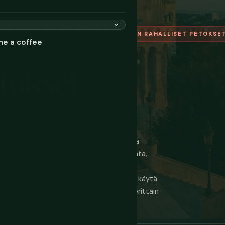
T ON MAAILMANLUOKAN KAUPUNKI · VAIN RAHALLISET PETOKSE
me a coffee
tokset
 matkakohteista. Budapestissa on lämpimiä
euksellinen kahvilakulttuuri ja ruokatarjonta,
listä huomiota. Petosprofiili on täysin
lualueen osaan. Vältä Váci utcan baareja, käytä
si pankkiautomaatista. Kaikki muu on vain erittäin