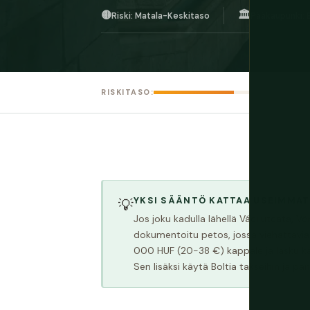
🟡
🏛️
Riski: Matala-Keskitaso
Pääkaupunki:
RISKITASO:
YKSI SÄÄNTÖ KATTAA USEIMMAT
💡
Jos joku kadulla lähellä Váci utcata, Vö
dokumentoitu petos, jossa viehättäviä 
000 HUF (20-38 €) kappale ja lasku k
Sen lisäksi käytä Boltia takseihin ja pa