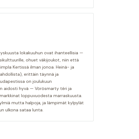
yskuusta lokakuuhun ovat ihanteellisia —
kulttuurille, ohuet väkijoukot, niin että
impla Kertissä ilman jonoa. Heinä- ja
dollista), erittäin täynnä ja
Budapestissa on joulukuun
on aidosti hyvä — Vörösmarty téri ja
 markkinat loppuvuodesta marraskuusta.
lmiä mutta halpoja, ja lämpimät kylpylät
un ulkona sataa lunta.