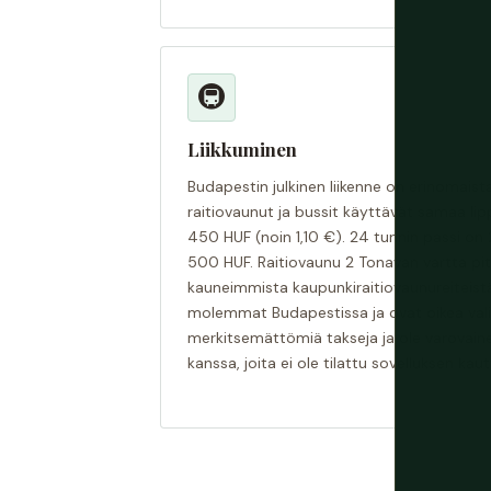
🚇
Liikkuminen
Budapestin julkinen liikenne on erinomaista
raitiovaunut ja bussit käyttävät samaa lip
450 HUF (noin 1,10 €). 24 tunnin passi on 
500 HUF. Raitiovaunu 2 Tonavan vartta pi
kauneimmista kaupunkiraitiovaunureiteistä
molemmat Budapestissa ja ovat oikea valin
merkitsemättömiä takseja ja ole varovain
kanssa, joita ei ole tilattu sovelluksen kaut