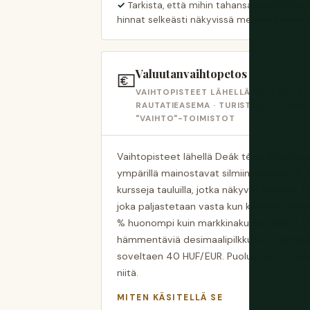
Tarkista, että mihin tahansa baariin, jo
hinnat selkeästi näkyvissä menussa ennen k
Valuutanvaihtopetos
💶
VAIHTOPISTEET LÄHELLÄ VÁCI UTCATA
RAUTATIEASEMA · TURISTEILLE SUUN
"VAIHTO"-TOIMISTOT
Vaihtopisteet lähellä Deák tériä, Váci utc
ympärillä mainostavat silmiinpistävää "0 %
kursseja tauluilla, jotka näkyvät kadulta. T
joka paljastetaan vasta kun käteinen lask
% huonompi kuin markkinakurssi. Jotkut p
hämmentäviä desimaalipilkkuja — näytt
soveltaen 40 HUF/EUR. Puolustus on triviaa
niitä.
MITEN KÄSITELLÄ SE