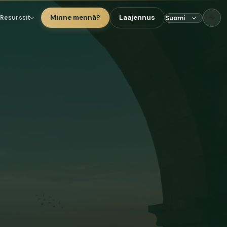
☕
Minne mennä?
Laajennus
Resurssit