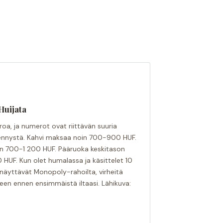
Huijata
uroa, ja numerot ovat riittävän suuria
nnystä. Kahvi maksaa noin 700-900 HUF.
on 700-1 200 HUF. Pääruoka keskitason
HUF. Kun olet humalassa ja käsittelet 10
 näyttävät Monopoly-rahoilta, virheitä
en ennen ensimmäistä iltaasi. Lähikuva: