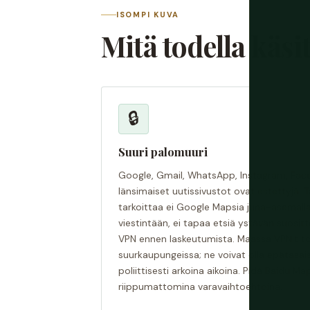
ISOMPI KUVA
Mitä todella käsit
🔒
Suuri palomuuri
Google, Gmail, WhatsApp, Instagram, Fa
länsimaiset uutissivustot ovat estettyjä. T
tarkoittaa ei Google Mapsia juna-asemalla
viestintään, ei tapaa etsiä ystävän suosit
VPN ennen laskeutumista. Maassa VPN:t to
suurkaupungeissa; ne voivat olla epätasai
poliittisesti arkoina aikoina. Pidä Baidu 
riippumattomina varavaihtoehtoina.