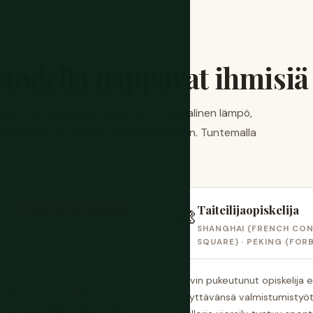
 todella nappavat ihmisiä
tavat samaa kaavaa: valmisteltu sosiaalinen lämpö,
suunniteltu niin noloksi, että maksat sen. Tuntemalla
Taiteilijaopiskelija
YLEISIN HUIJAUS KIINASSA
🎨
SHANGHAI (FRENCH CON
 ·
SQUARE) · PEKING (FOR
Hyvin pukeutunut opiskelija 
vällistä nuorta naista
näyttävänsä valmistumistyötää
vat harjoitella englantia. He