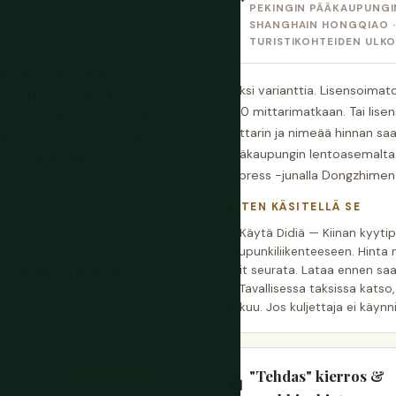
N
PEKINGIN PÄÄKAUPUNGI
(PEKING)
SHANGHAIN HONGQIAO ·
TURISTIKOHTEIDEN ULK
ntaa sinulle kaiverretun
Kaksi varianttia. Lisensoimat
— sitten pyytää lahjoitusta.
¥70 mittarimatkaan. Tai lisen
nyt sen. Aidot munkit ovat
mittarin ja nimeää hinnan sa
ia tehtäviä. Ihmiset, jotka
Pääkaupungin lentoasemalta o
 liity kehenkään.
Express -junalla Dongzhimen
MITEN KÄSITELLÄ SE
lin sisäänkäynnin
Käytä Didiä — Kiinan kyyti
tsukkeita. Kun se on
kaupunkiliikenteeseen. Hinta n
voit seurata. Lataa ennen sa
t poistaa sen ja antaa
Tavallisessa taksissa katso
ömästä lahjasta.
liikkuu. Jos kuljettaja ei käynn
"Tehdas" kierros &
KESKITASO RISKI
🏮