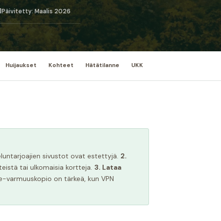

Päivitetty: Maalis 2026
Huijaukset
Kohteet
Hätätilanne
UKK
eluntarjoajien sivustot ovat estettyjä.
2.
eistä tai ulkomaisia kortteja.
3. Lataa
ine-varmuuskopio on tärkeä, kun VPN