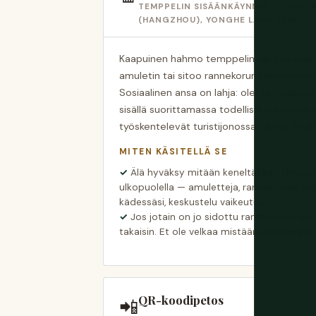
TEMPPELIN SISÄÄNKÄYNNIT — LINGYI
(HANGZHOU), YONGHE LAMA TEMPLE 
Kaapuinen hahmo temppelin ulkopuolella a
amuletin tai sitoo rannekorun ranteeseesi 
Sosiaalinen ansa on lahja: olet jo hyväksy
sisällä suorittamassa todellisia uskonnollis
työskentelevät turistijonossa ulkona, eivät
MITEN KÄSITELLÄ SE
Älä hyväksy mitään keneltäkään temppe
ulkopuolella — amuletteja, rannekoruja, sui
kädessäsi, keskustelu vaikeutuu.
Jos jotain on jo sidottu ranteeseesi, voi
takaisin. Et ole velkaa mistään pyytämätt
QR-koodipetos
📲