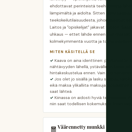
ehdottavat perinteistä teehuonetta lähel
lämpimältä ja aidolta. Sitten lasku saapuu
teekokeilutilaisuudesta, johon suostuit ep
Laitos ja "opiskelijat" jakavat tuoton. Saat
uhkaus — ettet lähde ennen kuin maksat. T
kolmekymmentä vuotta ja toimii edelleen 
MITEN KÄSITELLÄ SE
Kaava on aina identtinen: pyytämätön 
nähtävyyden lähellä, ystävällinen kutsu joho
hintakeskustelua ennen. Vain tuo sekvenssi 
Jos olet jo sisällä ja lasku saapuu, valoku
eikä maksa ylikalliita maksuja. Sosiaaline
saat lähteä.
Kiinassa on aidosti hyviä teehuoneita. Py
niin saat todellisen kokemuksen ilman väij
Väärennetty munkki
🧧