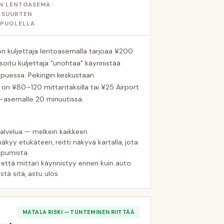
N LENTOASEMA ·
 SUURTEN
OPUOLELLA
on kuljettaja lentoasemalla tarjoaa ¥200
soitu kuljettaja "unohtaa" käynnistää
apuessa. Pekingin keskustaan
n ¥80–120 mittaritaksilla tai ¥25 Airport
-asemalle 20 minuutissa.
palvelua — melkein kaikkeen
äkyy etukäteen, reitti näkyvä kartalla, jota
apumista.
, että mittari käynnistyy ennen kuin auto
istä sitä, astu ulos.
MATALA RISKI — TUNTEMINEN RIITTÄÄ