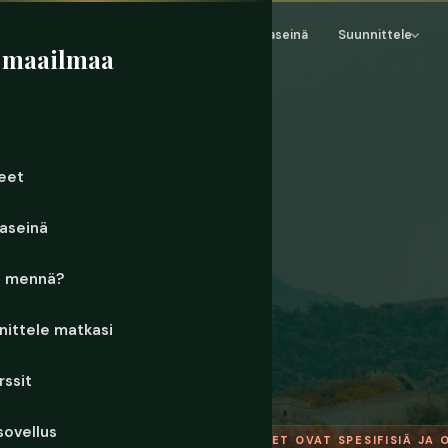
Koti
Kohteet
Matkaseinä
Suunnittele
 maailmaa
eet
aseinä
e mennä?
nittele matkasi
rssit
sovellus
DU ENNEN LASKEUTUMISTA · HUIJAUKSET OVAT SPESIFISIÄ JA 