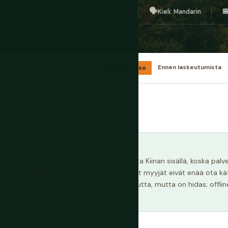
💱
🗣️

Peking
Valuutta: Kiinan yuan (CNY)
Kieli: Mandarin
Matala–Keskitaso
Ennen laskeutumista
N NOUSUA
 Astrill. Testaa se. Et voi ladata sellaista Kiinan sisällä, koska palv
rcard-korttisi Alipay Internationaliin. Monet myyjät eivät enää ota kät
upunkeihisi. Google Maps toimii VPN:n kautta, mutta on hidas; offl
.