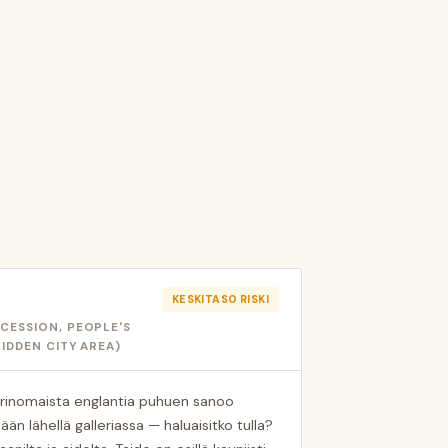
KESKITASO RISKI
CESSION, PEOPLE'S
BIDDEN CITY AREA)
erinomaista englantia puhuen sanoo
n lähellä galleriassa — haluaisitko tulla?