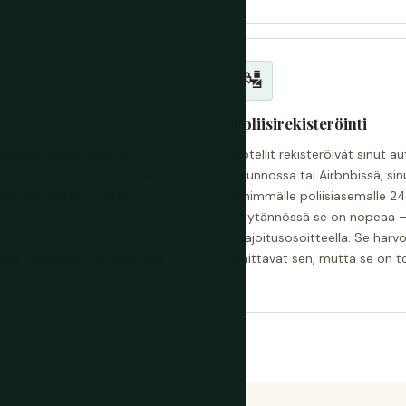
🛂
Poliisirekisteröinti
nghaista Hangzhoun 45
Hotellit rekisteröivät sinut 
tkoihin nopea juna voittaa
asunnossa tai Airbnbissä, sinu
nttäbyrokratia. Varaa
lähimmälle poliisiasemalle 2
) tai 12306.cn:stä (ei
Käytännössä se on nopeaa — 
). Tarvitset passisi nousuun
majoitusosoitteella. Se harvoi
juvaa, mukavaa ja murto-osa
ohittavat sen, mutta se on t