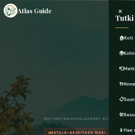
×
Atlas Guide
Tutki
🏠
Koti
🌍
Koht
📮
Matk
❓
Minn
📋
Suun
🛠️
Resu
KOTI
›
MATKAILUHUIJAUKSET
›
KIINA
📱
Hae 
MATALA–KESKITASO RISKI · VALMISTAU