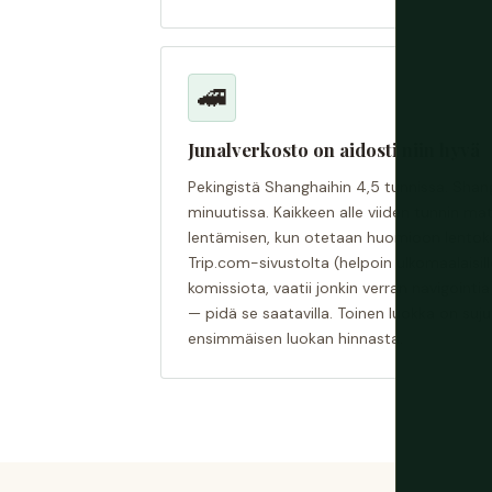
🚄
Junalverkosto on aidosti niin hyvä
Pekingistä Shanghaihin 4,5 tunnissa. Sha
minuutissa. Kaikkeen alle viiden tunnin ma
lentämisen, kun otetaan huomioon lentoke
Trip.com-sivustolta (helpoin ulkomaalaisille
komissiota, vaatii jonkin verran navigointia
— pidä se saatavilla. Toinen luokka on su
ensimmäisen luokan hinnasta.