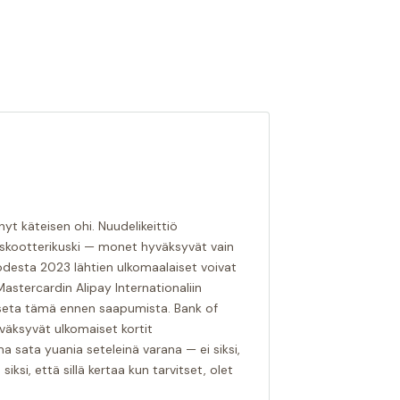
ynyt käteisen ohi. Nuudelikeittiö
 skootterikuski — monet hyväksyvät vain
desta 2023 lähtien ulkomaalaiset voivat
Mastercardin Alipay Internationaliin
Aseta tämä ennen saapumista. Bank of
väksyvät ulkomaiset kortit
 sata yuania seteleinä varana — ei siksi,
siksi, että sillä kertaa kun tarvitset, olet