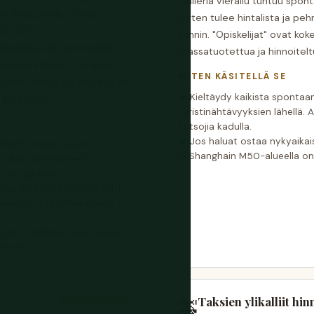
Galleria vierailu tuntuu sponta
lä. Keskustelu tuntuu
Sitten tulee hintalista ja pe
: ¥1 200
tunnin. "Opiskelijat" ovat ko
ämääräisellä käsimerkillä.
massatuotettua ja hinnoitel
taa olla vihjaus — ei aivan
MITEN KÄSITELLÄ SE
ämä huijaus on pyörinyt yli
Kieltäydy kaikista spontaa
joka viikko.
turistinähtävyyksien lähellä. A
katsojia kadulla.
Jos haluat ostaa nykyaikais
lähestyminen suuren
ja Shanghain M50-alueella on lail
nkin "perinteiseen", ei
on signaalisi.
vaa se, pyydä eritelty kuitti
n paine on koko mekanismi —
ydä hotelliltasi suositusta,
ytystä.
Taksien ylikalliit hin
KESKITASO RISKI
🚕