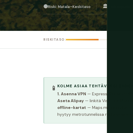
🟡
🏛️
Riski: Matala–Keskitaso
Pääkaupunki: 
RISKITASO:
KOLME ASIAA TEHTÄVÄKSI ENNE
📱
1. Asenna VPN
— ExpressVPN, NordVPN tai
Aseta Alipay
— linkitä Visa- tai Maste
offline-kartat
— Maps.me tiettyihin ka
hyytyy metrotunnelissa ruuhka-aikaan