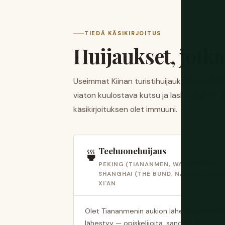
TIEDÄ KÄSIKIRJOITUS
Huijaukset, jotka
Useimmat Kiinan turistihuijaukset noudat
viaton kuulostava kutsu ja lasku, joka on 
käsikirjoituksen olet immuuni.
Teehuonehuijaus
🍵
PEKING (TIANANMEN, WANGFUJING) ·
SHANGHAI (THE BUND, NANJING ROAD)
XI'AN
Olet Tiananmenin aukion lähellä. Kaksi ystä
lähestyy — opiskelijoita, sanovat he, halua