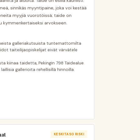
anilta ja aidolta. Taide on esillä kauniisti.
hmeä, sinnikäs myyntipaine, joka voi kestää
keneita myyjiä vuorotöissä; taide on
tu kymmenkertaiseksi arvokseen.
neista galleriakutsuista tuntemattomilta
idot taiteilijaopiskelijat eivät värvätele
ta kiinaa taidetta, Pekingin 798 Taidealue
lisia gallerioita rehellisillä hinnoilla.
nat
KESKITASO RISKI