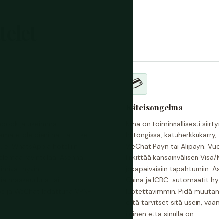
telet
💳
Käteisongelma
cebook ja useimmat
Kiina on toiminnallisesti siirt
ämä ei ole pieni haitta — se
hutongissa, katuherkkukärry,
, ei WhatsAppia hotelliin
WeChat Payn tai Alipayn. Vuo
telemaa ravintolaa. Asenna
linkittää kansainvälisen Visa/
imivat hyvin
jokapäiväisiin tapahtumiin. 
sia maaseudulla tai
China ja ICBC-automaatit hy
Maps ja WeChat ladattuna VPN-
luotettavimmin. Pidä muutama
että tarvitset sitä usein, vaan 
iloinen että sinulla on.