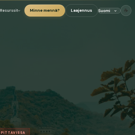
☕
Minne mennä?
Laajennus
Resurssit
OPITTAVISSA