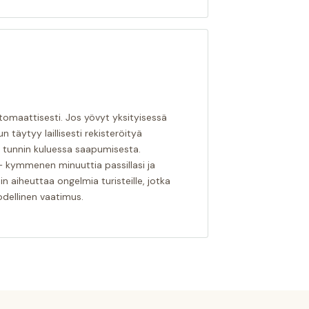
automaattisesti. Jos yövyt yksityisessä
n täytyy laillisesti rekisteröityä
4 tunnin kuluessa saapumisesta.
kymmenen minuuttia passillasi ja
n aiheuttaa ongelmia turisteille, jotka
odellinen vaatimus.