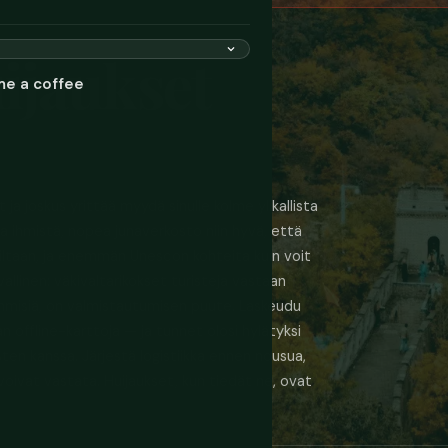
ijaukset
me a coffee
ja joskus yrittää myydä sinulle kolme ylikallista
dia ihmistä, nopea junaverkosto niin hyvä, että
iltaan, ja enemmän Unescon kohteita kuin voit
vallinen: väkivaltarikokset turisteja vastaan
 ihmisiä, on valmistautumisen puute. Laskeudu
n offline-karttoja — ja tunnet olosi hylätyksi
osten kanssa. Järjestä logistiikka ennen nousua,
 voivat vastata. Huijaukset, kun tiedät ne, ovat