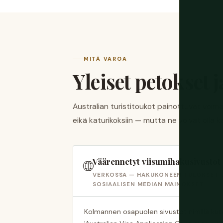
MITÄ VAROA
Yleiset petokset 
Australian turistitoukot painottuvat voim
eikä katurikoksiin — mutta ne voivat olla kal
Väärennetyt viisumihakusivustot
🌐
VERKOSSA — HAKUKONEEN TULOKSET 
SOSIAALISEN MEDIAN MAINOKSET
Kolmannen osapuolen sivustot nimillä kuten