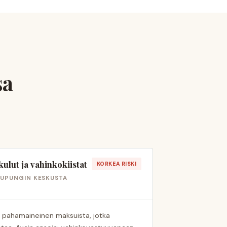
sa
ulut ja vahinkokiistat
KORKEA RISKI
AUPUNGIN KESKUSTA
n pahamaineinen maksuista, jotka