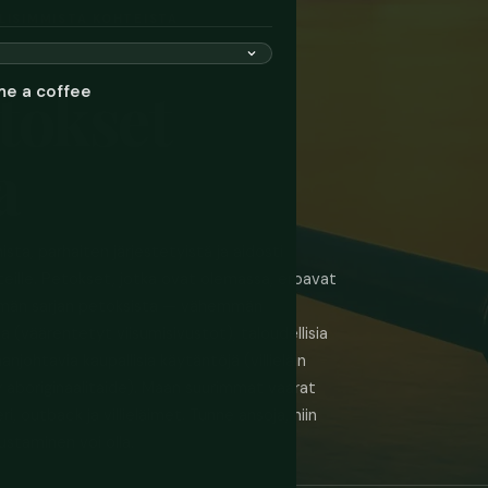
LLISIMMISTA KOHTEISTA
tokset
me a coffee
a
sta, parhaiten järjestetyistä ja aidosti
risteille. Petokset, jotka ovat olemassa, eroavat
tämän sarjan petoksista — vähemmän
 (väärentetyt viisumisivustot), taloudellisia
njohtavia kaupallisia käytäntöjä (villieläin
ty aboriginaalitaide). Maan suurimmat vaarat
ri, outback ja villieläimet. Tunne ansoja, niin
ustaminen voi olla.