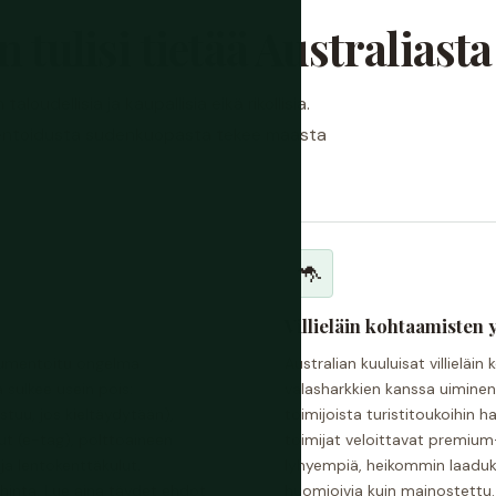
 tulisi tietää Australiasta
oudellisia ja kaupallisia eikä rikollisia.
mentoidusta sudenkuopasta tekee maasta
🦘
Villieläin kohtaamisten y
okumentoitu ongelma
Australian kuuluisat villielä
 sulkee usein pois:
valasharkkien kanssa uiminen
uu, jos kieltäydytään),
toimijoista turistitoukoihin h
ut (e-tag), polttoaineen
toimijat veloittavat premium
 ja lentokenttäkulut.
lyhyempiä, heikommin laaduk
hinta. Lue aina täydet ehdot
huomioivia kuin mainostettu. 