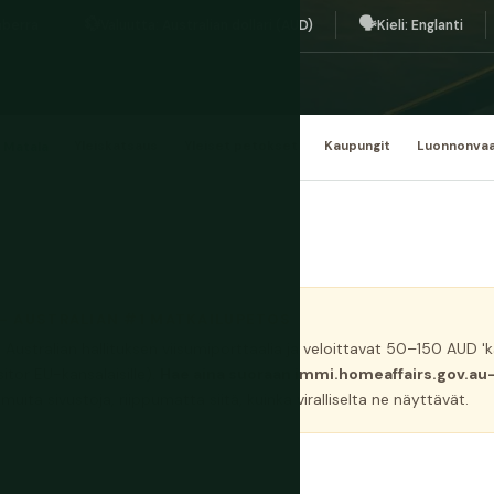
💱
🗣️
nberra
Valuutta: Australian dollari (AUD)
Kieli: Englanti
Matala
Yleiskatsaus
Yleiset petokset
Kaupungit
Luonnonvaa
— AUSTRALIAN #1 MATKAILUPETOS
ustralian hallituksen viisumiporttaalia ja veloittavat 50–150 AUD 'k
itor EU-kansalaisille).
Hae aina suoraan immi.homeaffairs.gov.au-s
uita sivustoja, riippumatta siitä, kuinka viralliselta ne näyttävät.