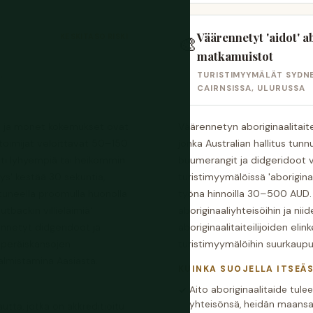
Väärennetyt 'aidot' a
KESKITASO RISKI
🎨
matkamuistot
,
TURISTIMYYMÄLÄT SYDN
CAIRNSISSA, ULURUSSA
sia ja monet kokemukset ovat
Väärennetyn aboriginaalitai
 toimijat veloittavat 50–150
jonka Australian hallitus tu
ti lyhyempiä tai heikommin
buumerangit ja didgeridoot 
tys' kestää 30 sekuntia,
turistimyymälöissä 'aboriginaal
utuneella proomulla huonolla
työna hinnoilla 30–500 AUD. N
tbackin villieläimiä'
aboriginaaliyhteisöihin ja ni
nnetyt didgeridoot ja
aboriginaalitaiteilijoiden eli
uperäiskansojen
turistimyymälöihin suurkaupun
valmistamina Aasiasta.
KUINKA SUOJELLA ITSEÄS
Aito aboriginaalitaide tulee
yhteisönsä, heidän maansa 
utta, jotka on akkreditioitu