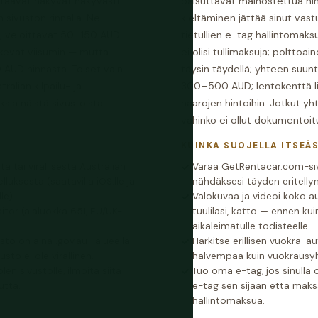
astaavat näkyvät näkyvästi
paisuttavat mainostettua hi
n sivuston rinnalla. Ne
kieltäminen jättää sinut vast
ja, veloittavat 50–150 AUD
tietullien e-tag hallintomak
hakevat viisumin — mutta
ei olisi tullimaksuja; poltto
20 AUD hinnasta. Toiset vain
täysin täydellä; yhteen suunt
alian kilpailu- ja
300–500 AUD; lentokenttä l
ksia näistä sivustoista
haarojen hintoihin. Jotkut y
vahinko ei ollut dokumentoitu
KUINKA SUOJELLA ITSEÄS
ta tai virallisesta Australian
Varaa GetRentacar.com-sivu
luksesta (saatavilla iOS:lle ja
nähdäksesi täyden eritelly
le).
Valokuvaa ja videoi koko au
itor (alaluokka 651, EU/UK-
tuulilasi, katto — ennen kui
aikaleimatulle todisteelle.
usto on aina .gov.au -alueella.
Harkitse erillisen vuokra-
sto ei ole virallinen.
halvempaa kuin vuokrausy
n sivustolle, ilmoita siitä
Tuo oma e-tag, jos sinulla 
utta.
e-tag sen sijaan että maksa
hallintomaksua.