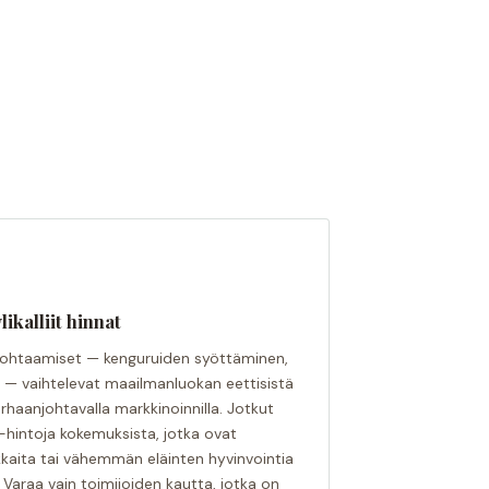
likalliit hinnat
in kohtaamiset — kenguruiden syöttäminen,
 — vaihtelevat maailmanluokan eettisistä
arhaanjohtavalla markkinoinnilla. Jotkut
-hintoja kokemuksista, jotka ovat
kaita tai vähemmän eläinten hyvinvointia
Varaa vain toimijoiden kautta, jotka on