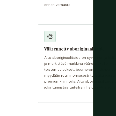
ennen varausta.
🎨
Väärennetty aboriginaalitaide
Aito aboriginaalitaide on syvällinen ja kul
ja merkittävä markkina väärennöksille. Ma
(pistemaalaukset, buumerangit, didgerido
myydään rutiininomaisesti turistikupuissa 
premium-hinnoilla. Aito aboriginaalitaide 
joka tunnistaa taiteilijan, heidän yhteisön