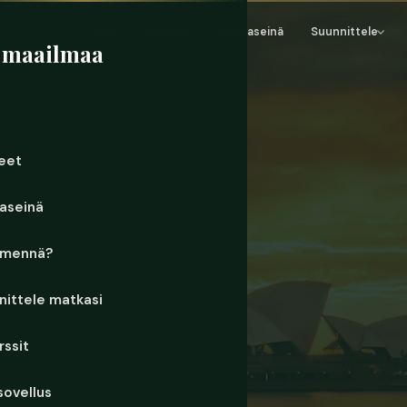
Koti
Kohteet
Matkaseinä
Suunnittele
 maailmaa
eet
aseinä
 mennä?
nittele matkasi
rssit
sovellus