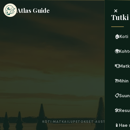
×
Atlas Guide
Tutki
🏠
Koti
🌍
Koht
📮
Matk
❓
Mihin
📋
Suun
🛠️
Resu
KOTI
›
MATKAILUPETOKSET
›
AUSTRALIA
📱
Hae 