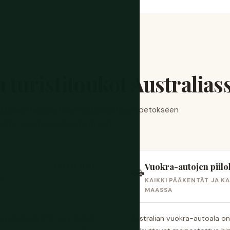
ja turistitoukot Australias
akkaasti taloudelliseen ja kaupalliseen petokseen
liita, jos et ole valmistautunut.
Vuokra-autojen piilok
KORKEA RISKI
🚗
JA
KAIKKI PÄÄKENTÄT JA K
MAASSA
 'Australia ETA Visa Online',
Australian vuokra-autoala o