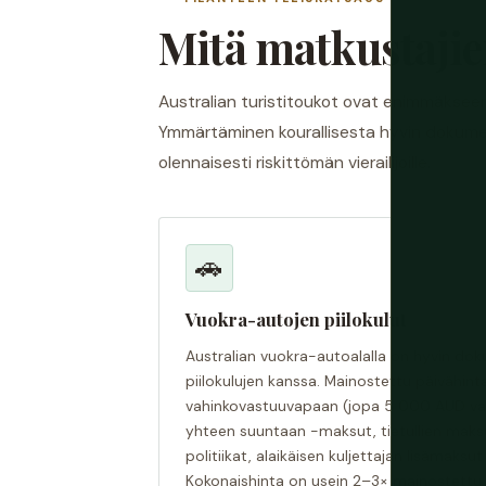
Mitä matkustajien
Australian turistitoukot ovat enimmäkseen tal
Ymmärtäminen kourallisesta hyvin doku
olennaisesti riskittömän vierailijoille.
🚗
Vuokra-autojen piilokulut
Australian vuokra-autoalalla on hyvin d
piilokulujen kanssa. Mainostettu päivähinta
vahinkovastuuvapaan (jopa 5 000 AUD vast
yhteen suuntaan -maksut, tietullien maks
politiikat, alaikäisen kuljettajan lisämaksut
Kokonaishinta on usein 2–3× mainostettu 