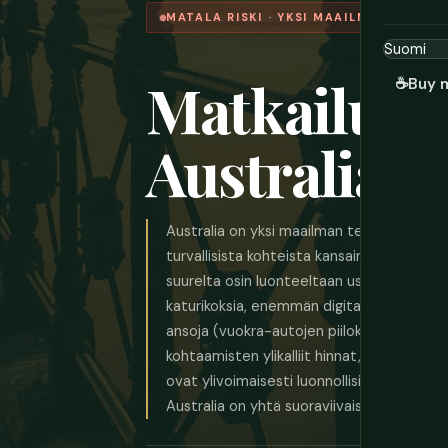
MATALA RISKI · YKSI MAAILMAN TURVA
Matkailupe
☕
Buy 
Australiass
Australia on yksi maailman tervetuloisimmi
turvallisista kohteista kansainvälisille tu
suurelta osin luonteeltaan useimmista 
katurikoksia, enemmän digitaalista petosta
ansoja (vuokra-autojen piilokulut) ja harhaa
kohtaamisten ylikalliit hinnat, väärennet
ovat ylivoimaisesti luonnollisia: aurinko, me
Australia on yhtä suoraviivaista kuin matk