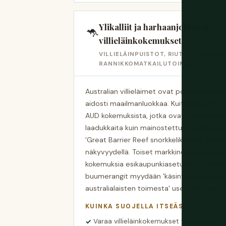
Ylikalliit ja harhaanjohtavat
🦘
villieläinkokemukset
VILLIELÄINPUISTOT, RIUTTA-TOIMIJAT
RANNIKKOMATKAILUTOIMIJAT
Australian villieläimet ovat poikkeukselli
aidosti maailmanluokkaa. Kuitenkin jotkut
AUD kokemuksista, jotka ovat merkittäväs
laadukkaita kuin mainostettu — 'koala-sili
'Great Barrier Reef snorkkelikierros' ahta
näkyvyydellä. Toiset markkinoivat 'aitoja ou
kokemuksia esikaupunkiasetuksissa. Vääre
buumerangit myydään 'käsintehdyiksi alk
australialaisten toimesta' usein tehtaan 
KUINKA SUOJELLA ITSEÄSI
Varaa villieläinkokemukset toimijoiden ka