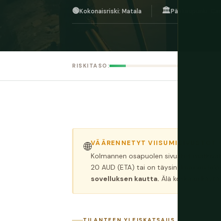
🟢
🏛️
Kokonaisriski: Matala
Pääkaupunki: Ca
RISKITASO:
VÄÄRENNETYT VIISUMISIVUSTOT 
🌐
Kolmannen osapuolen sivustot matkivat A
20 AUD (ETA) tai on täysin ilmainen (eVis
sovelluksen kautta.
Älä koskaan käytä m
TILANTEEN YLEISKATSAUS