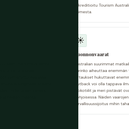
akkreditioitu Tourism Austral
toimesta.
☀️
Luonnonvaarat
ttuurisesti merkittävä ostos —
Australian suurimmat matkailuri
ssatuotetut esineet
Aurinko aiheuttaa enemmän tur
ot) valmistettu Aasiassa
Virtaukset hukuttavat enemmä
'aitona aboriginaalitaiteena'
Outback voi olla tappava il
tulee todistuksen kanssa,
Krokotiilit ja meri pistävät o
sä ja heidän maansa.
pohjoisessa. Näiden vaaroje
turvallisuussijoitus mihin tah