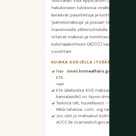
'Australian Visa Application Centre' tai v
hakukoneen tuloksissa virallisen hallitukse
keräävät passitietoja ja luottokorttitieto
'palvelumaksuja' ja joissain tapauksissa 
massiivisella ylihinnoittelulla virallisesta 
ottavat maksun ja toimittavat mitään. Austr
kuluttajakomissio (ACCC) saa satoja valitu
vuosittain.
KUINKA SUOJELLA ITSEÄSI
Hae
immi.homeaffairs.gov.au
-sivustol
ETA
ETA-sovel
vain
Androidil
ETA (alaluokka 601) maksaa 20 AUD. eVis
kansalaisille) on täysin ilmainen.
Tarkista URL huolellisesti — virallinen siv
Mikä tahansa .com, .org tai ei-.gov.au sivu
Jos olet jo maksanut kolmannen osapuole
ACCC:lle scamwatch.gov.au-sivuston ka