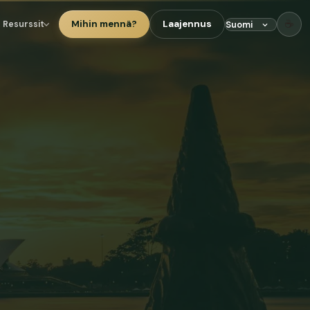
☕
Mihin mennä?
Laajennus
Resurssit