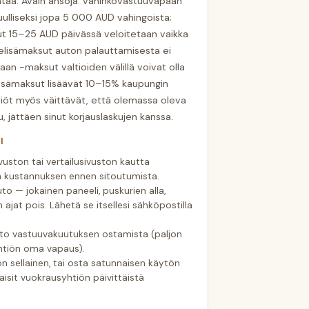
ntaa. Avain ansoja: vahinkovastuuvapaan
uulliseksi jopa 5 000 AUD vahingoista;
sut 15–25 AUD päivässä veloitetaan vaikka
ainelisämaksut auton palauttamisesta ei
aan -maksut valtioiden välillä voivat olla
isämaksut lisäävät 10–15% kaupungin
htiöt myös väittävät, että olemassa oleva
, jättäen sinut korjauslaskujen kanssa.
I
ston tai vertailusivuston kautta
n kustannuksen ennen sitoutumista.
to — jokainen paneeli, puskurien alla,
n ajat pois. Lähetä se itsellesi sähköpostilla
auto vastuuvakuutuksen ostamista (paljon
htiön oma vapaus).
on sellainen, tai osta satunnaisen käytön
isit vuokrausyhtiön päivittäistä