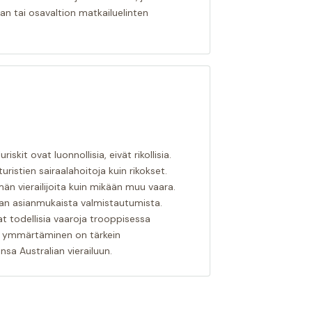
ian tai osavaltion matkailuelinten
skit ovat luonnollisia, eivät rikollisia.
istien sairaalahoitoja kuin rikokset.
n vierailijoita kuin mikään muu vaara.
man asianmukaista valmistautumista.
vat todellisia vaaroja trooppisessa
n ymmärtäminen on tärkein
ansa Australian vierailuun.