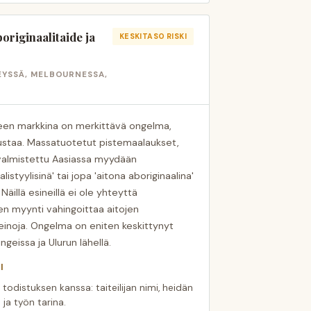
boriginaalitaide ja
KESKITASO RISKI
EYSSÄ, MELBOURNESSA,
teen markkina on merkittävä ongelma,
nnustaa. Massatuotetut pistemaalaukset,
valmistettu Aasiassa myydään
istyylisinä' tai jopa 'aitona aboriginaalina'
äillä esineillä ei ole yhteyttä
iden myynti vahingoittaa aitojen
nkeinoja. Ongelma on eniten keskittynyt
geissa ja Ulurun lähellä.
I
 todistuksen kanssa: taiteilijan nimi, heidän
ja työn tarina.