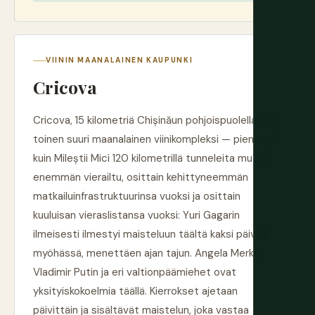
VIININ MAANALAINEN KAUPUNKI
Cricova
Cricova, 15 kilometriä Chișinăun pohjoispuolella, on
toinen suuri maanalainen viinikompleksi — pienempi
kuin Mileștii Mici 120 kilometrillä tunneleita mutta
enemmän vierailtu, osittain kehittyneemmän
matkailuinfrastruktuurinsa vuoksi ja osittain
kuuluisan vieraslistansa vuoksi: Yuri Gagarin
ilmeisesti ilmestyi maisteluun täältä kaksi päivää
myöhässä, menettäen ajan tajun. Angela Merkel,
Vladimir Putin ja eri valtionpäämiehet ovat
yksityiskokoelmia täällä. Kierrokset ajetaan
päivittäin ja sisältävät maistelun, joka vastaa