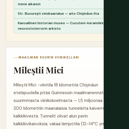
mene aikaisin
Str. București viinibaarialue — aito Chișinăun ilta
Kansallinen historian museo — Cucuteni-keramiikka ja
neuvostoterrorin arkisto
MAAILMAN SUURIN VIINIKELLARI
Mileștii Mici
Mileștii Mici -viinitila 18 kilometriä Chișinăun
eteläpuolella pitää Guinnessin maailmanennätystä
suurimmasta viinikokoelmasta — 1,5 miljoonaa pulloa
200 kilometriin maanalaisia tunneleita kaiverrettu
kalkkikivestä. Tunnelit olivat alun perin
kalkkikivikaivoksia; vakaa lämpötila (12–14°C ympäri