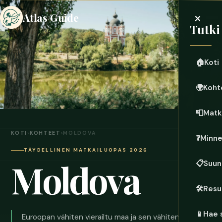
×
Atlas Guide
Tutki
🏠
Koti
🌍
Koht
📮
Matk
KOTI
›
KOHTEET
›
MOLDOVA
❓
Minn
TÄYDELLINEN MATKAILUOPAS 2026
Moldova
📋
Suun
🛠️
Resu
📱
Hae 
Euroopan vähiten vierailtu maa ja sen vähiten