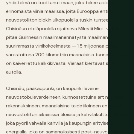
yhdistelmä on tuottanut maan, joka tekee aidosti
erinomaista viiniä määrissä, joita Eurooppa entisen
neuvostoliiton blokin ulkopuolella tuskin tuntee.
Chișinăun eteläpuolella sijaitseva Mileștii Mici -viinitila
pitää Guinnessin maailmanennätystä maailman
suurimmasta viinikokoelmasta — 1,5 miljoonaa pulloa —
varastoituna 200 kilometriin maanalaisia tunnelia, jotka
on kaiverrettu kalkkikivestä. Vieraat kiertävät sitä
autolla.
Chișinău, pääkaupunki, on kaupunki leveine
neuvostobulevardeineen, kunnostettuine art nouveau -
rakennuksineen, maanalaisine taidetiloineen entisissä
neuvostoliiton aikaisissa tiloissa ja kahvilakulttuurineen,
joka pyörii vahvalla kahvilla ja kaupungin erityisellä
energialla, joka on samanaikaisesti post-neuvostoliiton