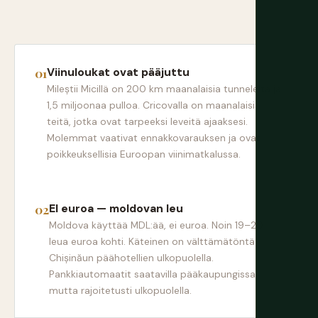
Viinuloukat ovat pääjuttu
Mileștii Micillä on 200 km maanalaisia tunneleita ja
1,5 miljoonaa pulloa. Cricovalla on maanalaisia
teitä, jotka ovat tarpeeksi leveitä ajaaksesi.
Molemmat vaativat ennakkovarauksen ja ovat
poikkeuksellisia Euroopan viinimatkalussa.
EI euroa — moldovan leu
Moldova käyttää MDL:ää, ei euroa. Noin 19–20
leua euroa kohti. Käteinen on välttämätöntä
Chișinăun päähotellien ulkopuolella.
Pankkiautomaatit saatavilla pääkaupungissa
mutta rajoitetusti ulkopuolella.