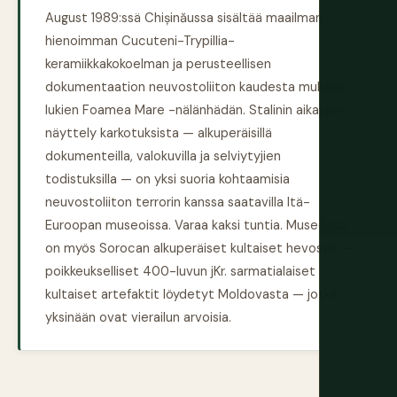
August 1989:ssä Chișinăussa sisältää maailman
hienoimman Cucuteni-Trypillia-
keramiikkakokoelman ja perusteellisen
dokumentaation neuvostoliiton kaudesta mukaan
lukien Foamea Mare -nälänhädän. Stalinin aikainen
näyttely karkotuksista — alkuperäisillä
dokumenteilla, valokuvilla ja selviytyjien
todistuksilla — on yksi suoria kohtaamisia
neuvostoliiton terrorin kanssa saatavilla Itä-
Euroopan museoissa. Varaa kaksi tuntia. Museossa
on myös Sorocan alkuperäiset kultaiset hevoset —
poikkeukselliset 400-luvun jKr. sarmatialaiset
kultaiset artefaktit löydetyt Moldovasta — jotka
yksinään ovat vierailun arvoisia.