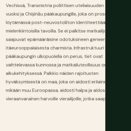
Vechissä, Transnistria poliittisen uteliaisuuden arvon
vuoksi ja Chișinău pääkaupungille, joka on prosessissa
löytämässä post-neuvostoliiton identiteettiään
mielenkiintoisilla tavoilla. Se ei palkitse matkailijoita, jotka
saapuvat epämääräisine odotuksineen geneerisestä
itäeurooppalaisesta charmista. Infrastruktuuri
pääkaupungin ulkopuolella on perus, tiet ovat
vaihtelevassa kunnossa ja matkailuteollisuus on
alkukehityksessä. Palkkio näiden rajoitusten
hyväksymisestä on maa, joka on aidosti erilainen kuin
mikään muu Euroopassa, aidosti halpa ja aidosti
vieraanvarainen harvoille vierailijoille, jotka saapuvat.