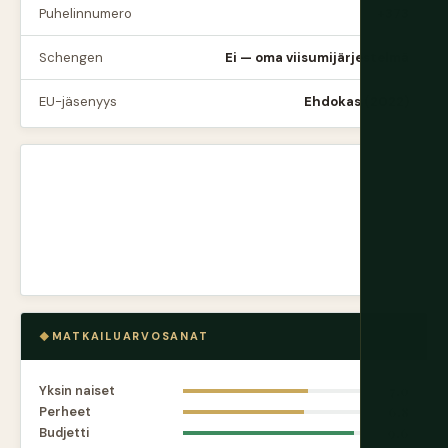
Puhelinnumero
+373
Schengen
Ei — oma viisumijärjestelmä
EU-jäsenyys
Ehdokas (2022)
MATKAILUARVOSANAT
Yksin naiset
7.0
Perheet
6.8
Budjetti
9.6