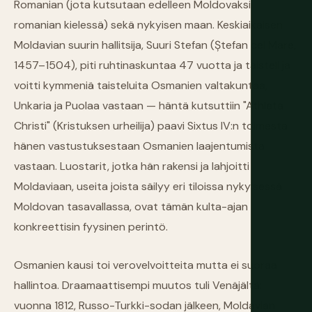
Romanian (jota kutsutaan edelleen Moldovaksi
romanian kielessä) sekä nykyisen maan. Keskiaikaisen
Moldavian suurin hallitsija, Suuri Stefan (Ștefan cel Mare,
1457–1504), piti ruhtinaskuntaa 47 vuotta ja taisteli ja
voitti kymmeniä taisteluita Osmanien valtakuntaa,
Unkaria ja Puolaa vastaan — häntä kutsuttiin "Athleta
Christi" (Kristuksen urheilija) paavi Sixtus IV:n toimesta
hänen vastustuksestaan Osmanien laajentumista
vastaan. Luostarit, jotka hän rakensi ja lahjoitti
Moldaviaan, useita joista säilyy eri tiloissa nykyisessä
Moldovan tasavallassa, ovat tämän kulta-ajan
konkreettisin fyysinen perintö.
Osmanien kausi toi verovelvoitteita mutta ei suoraa
hallintoa. Draamaattisempi muutos tuli Venäjältä:
vuonna 1812, Russo-Turkki-sodan jälkeen, Moldavian