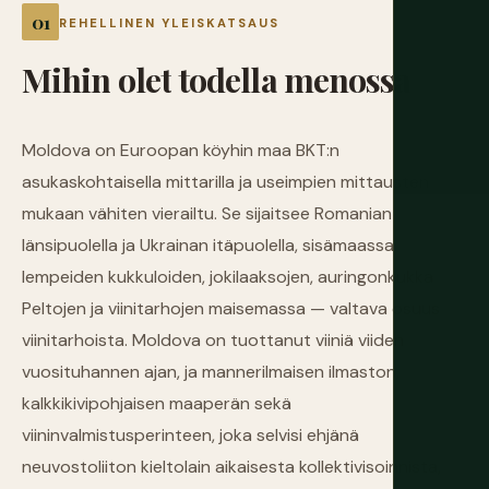
REHELLINEN YLEISKATSAUS
Mihin
olet
todella
menossa
Moldova on Euroopan köyhin maa BKT:n
asukaskohtaisella mittarilla ja useimpien mittausten
mukaan vähiten vierailtu. Se sijaitsee Romanian
länsipuolella ja Ukrainan itäpuolella, sisämaassa
lempeiden kukkuloiden, jokilaaksojen, auringonkukka
Peltojen ja viinitarhojen maisemassa — valtava osuus
viinitarhoista. Moldova on tuottanut viiniä viiden
vuosituhannen ajan, ja mannerilmaisen ilmaston,
kalkkikivipohjaisen maaperän sekä
viininvalmistusperinteen, joka selvisi ehjänä
neuvostoliiton kieltolain aikaisesta kollektivisoinnista,