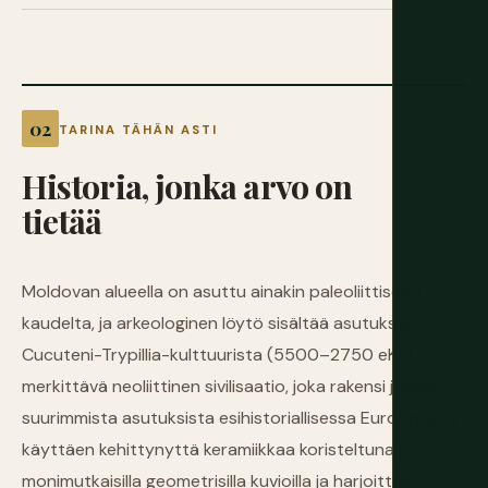
TARINA TÄHÄN ASTI
Historia,
jonka
arvo
on
tietää
Moldovan alueella on asuttu ainakin paleoliittiselta
kaudelta, ja arkeologinen löytö sisältää asutuksia
Cucuteni-Trypillia-kulttuurista (5500–2750 eKr.) —
merkittävä neoliittinen sivilisaatio, joka rakensi joitakin
suurimmista asutuksista esihistoriallisessa Euroopassa
käyttäen kehittynyttä keramiikkaa koristeltuna
monimutkaisilla geometrisilla kuvioilla ja harjoittaen