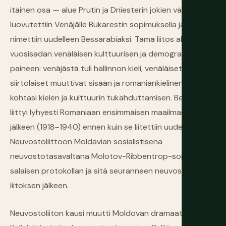
itäinen osa — alue Prutin ja Dniesterin jokien välillä —
luovutettiin Venäjälle Bukarestin sopimuksella ja
nimettiin uudelleen Bessarabiaksi. Tämä liitos aloitti
vuosisadan venäläisen kulttuurisen ja demografisen
paineen: venäjästä tuli hallinnon kieli, venäläiset
siirtolaiset muuttivat sisään ja romaniankielinen väestö
kohtasi kielen ja kulttuurin tukahduttamisen. Bessarabia
liittyi lyhyesti Romaniaan ensimmäisen maailmansodan
jälkeen (1918–1940) ennen kuin se liitettiin uudelleen
Neuvostoliittoon Moldavian sosialistisena
neuvostotasavaltana Molotov-Ribbentrop-sopimuksen
salaisen protokollan ja sitä seuranneen neuvostoliiton
liitoksen jälkeen.
Neuvostoliiton kausi muutti Moldovan dramaattisesti.