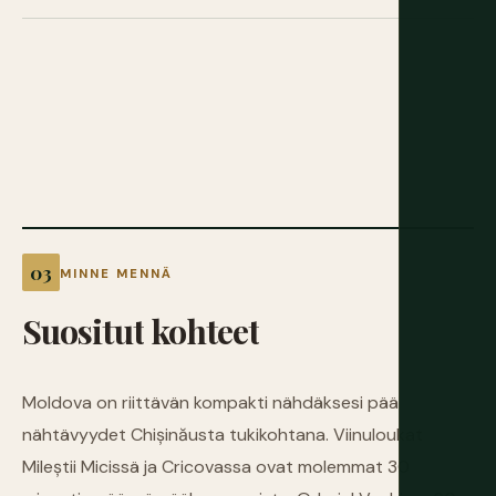
MINNE MENNÄ
Suositut
kohteet
Moldova on riittävän kompakti nähdäksesi pää
nähtävyydet Chișinăusta tukikohtana. Viinuloukat
Mileștii Micissä ja Cricovassa ovat molemmat 30