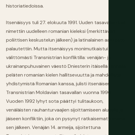
historiatiedoissa.
Itsenäisyys tuli 27. elokuuta 1991. Uuden tasavallan kieli
nimettiin uudelleen romanian kieleksi (merkittävän
poliittisen keskustelun jälkeen) ja latinalainen aakkosto
palautettiin. Mutta itsenäisyys monimutkaistui
välittömästi Transnistrian konfliktilla: venäjän- ja
ukrainanpuhuvainen väestö Dniesterin itäisellä rannalla,
peläten romanian kielen hallitsevuutta ja mahdollista
yhdistymistä Romanian kanssa, julisti itsenäisen
Transnistrian Moldavian tasavallan vuonna 1990.
Vuoden 1992 lyhyt sota päättyi tulitaukoon,
venäläisten rauhanturvaajien sijoittamiseen alueelle ja
jäiseen konfliktiin, joka on pysynyt ratkaisemattomana
sen jälkeen. Venäjän 14. armeija, sijoitettuna