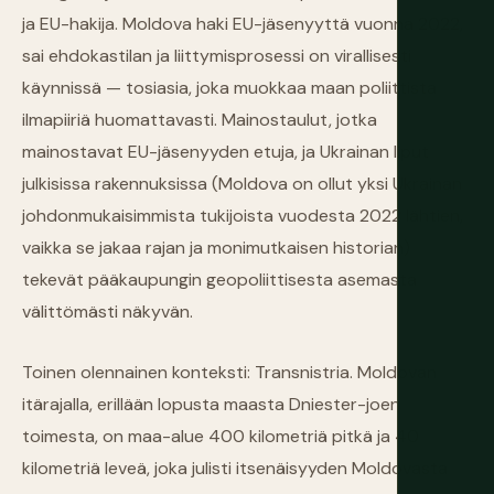
ja EU-hakija. Moldova haki EU-jäsenyyttä vuonna 2022,
sai ehdokastilan ja liittymisprosessi on virallisesti
käynnissä — tosiasia, joka muokkaa maan poliittista
ilmapiiriä huomattavasti. Mainostaulut, jotka
mainostavat EU-jäsenyyden etuja, ja Ukrainan liput
julkisissa rakennuksissa (Moldova on ollut yksi Ukrainan
johdonmukaisimmista tukijoista vuodesta 2022 lähtien,
vaikka se jakaa rajan ja monimutkaisen historian)
tekevät pääkaupungin geopoliittisesta asemasta
välittömästi näkyvän.
Toinen olennainen konteksti: Transnistria. Moldovan
itärajalla, erillään lopusta maasta Dniester-joen
toimesta, on maa-alue 400 kilometriä pitkä ja 40
kilometriä leveä, joka julisti itsenäisyyden Moldovasta