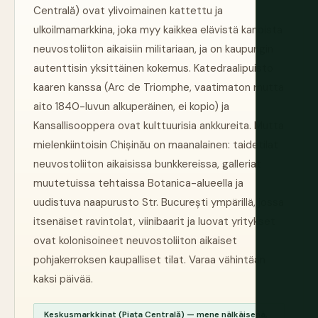
Centrală) ovat ylivoimainen kattettu ja
ulkoilmamarkkina, joka myy kaikkea elävistä kanoista
neuvostoliiton aikaisiin militariaan, ja on kaupungin
autenttisin yksittäinen kokemus. Katedraalipuisto
kaaren kanssa (Arc de Triomphe, vaatimaton mutta
aito 1840-luvun alkuperäinen, ei kopio) ja
Kansallisooppera ovat kulttuurisia ankkureita. Mutta
mielenkiintoisin Chișinău on maanalainen: taidetilat
neuvostoliiton aikaisissa bunkkereissa, galleriat
muutetuissa tehtaissa Botanica-alueella ja
uudistuva naapurusto Str. București ympärillä, jossa
itsenäiset ravintolat, viinibaarit ja luovat yritykset
ovat kolonisoineet neuvostoliiton aikaiset
pohjakerroksen kaupalliset tilat. Varaa vähintään
kaksi päivää.
Keskusmarkkinat (Piața Centrală) — mene nälkäisenä,