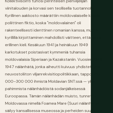
Kollektivisointi tuhosi perinteisen pienviljelijän
viinitalouden ja korvasi sen teollisella tuotannolla.
Kyrillinen aakkosto määrättiin moldovalaiselle kielelle —
poliittinen fiktio, koska "moldovalainen" oli
rakenteellisesti identtinen romanian kanssa, mutta
kyrillillä kirjoittaminen mahdollisti väitteen, että se oli
erillinen kieli. Kesäkuun 1941 ja heinäkuun 1949
karkotukset poistasivat kymmeniä tuhansia
moldovalaisia Siperiaan ja Kazakstaniin. Vuosien 1946–
1947 nälänhätä, jonka aiheutti kuivuus yhdistettynä
neuvostoliiton viljanrekvisitiopolitiikkaan, tappoi 150
000–300 000 ihmistä Moldavian SNT:ssä — yksi
pahimmista nälänhädöistä sodanjälkeisessä
Euroopassa. Tämän nälänhädän muisto, tunnettu
Moldovassa nimellä Foamea Mare (Suuri nälänhätä),
säilyy kansallisessa museossa ja perheiden suullisissa