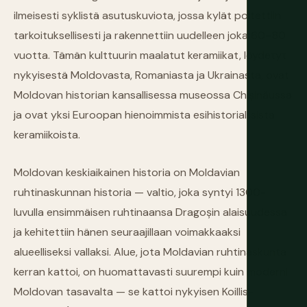
ilmeisesti syklistä asutuskuviota, jossa kylät poltettiin
tarkoituksellisesti ja rakennettiin uudelleen joka 60–80
vuotta. Tämän kulttuurin maalatut keramiikat, löydetyt
nykyisestä Moldovasta, Romaniasta ja Ukrainasta, ovat
Moldovan historian kansallisessa museossa Chișinăussa
ja ovat yksi Euroopan hienoimmista esihistoriallisista
keramiikoista.
Moldovan keskiaikainen historia on Moldavian
ruhtinaskunnan historia — valtio, joka syntyi 1300-
luvulla ensimmäisen ruhtinaansa Dragoșin alaisuudessa
ja kehitettiin hänen seuraajillaan voimakkaaksi
alueelliseksi vallaksi. Alue, jota Moldavian ruhtinaskunta
kerran kattoi, on huomattavasti suurempi kuin moderni
Moldovan tasavalta — se kattoi nykyisen Koillis-