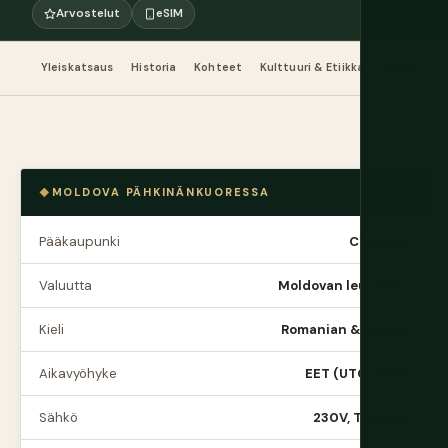
Arvostelut
eSIM
Yleiskatsaus
Historia
Kohteet
Kulttuuri & Etiikka
Ruoka & J
MOLDOVA PÄHKINÄNKUORESSA
Pääkaupunki
Chișinău
Valuutta
Moldovan leu (MDL)
Kieli
Romanian & Venäjä
Aikavyöhyke
EET (UTC+2/+3)
Sähkö
230V, Tyyppi F