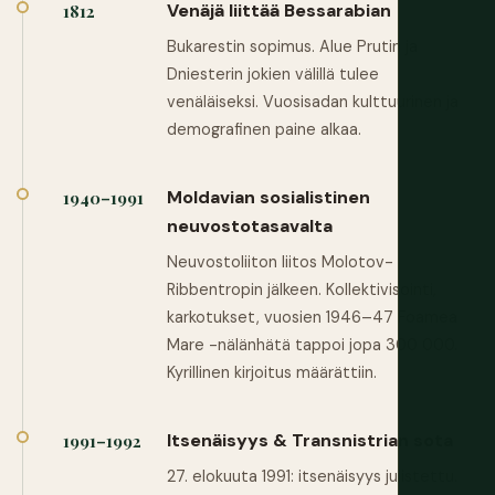
Venäjä liittää Bessarabian
1812
Bukarestin sopimus. Alue Prutin ja
Dniesterin jokien välillä tulee
venäläiseksi. Vuosisadan kulttuurinen ja
demografinen paine alkaa.
Moldavian sosialistinen
1940–1991
neuvostotasavalta
Neuvostoliiton liitos Molotov-
Ribbentropin jälkeen. Kollektivisointi,
karkotukset, vuosien 1946–47 Foamea
Mare -nälänhätä tappoi jopa 300 000.
Kyrillinen kirjoitus määrättiin.
Itsenäisyys & Transnistrian sota
1991–1992
27. elokuuta 1991: itsenäisyys julistettu.