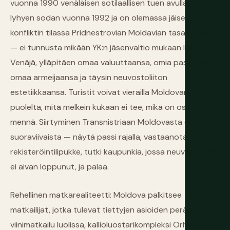
vuonna 1990 venäläisen sotilaallisen tuen avulla, taisteli
lyhyen sodan vuonna 1992 ja on olemassa jäisen
konfliktin tilassa Pridnestrovian Moldavian tasavaltana
— ei tunnusta mikään YK:n jäsenvaltio mukaan lukien
Venäjä, ylläpitäen omaa valuuttaansa, omia passejaan,
omaa armeijaansa ja täysin neuvostoliiton
estetiikkaansa. Turistit voivat vierailla Moldovan
puolelta, mitä melkein kukaan ei tee, mikä on osa syytä
mennä. Siirtyminen Transnistriaan Moldovasta on
suoraviivaista — näytä passi rajalla, vastaanota
rekisteröintilipukke, tutki kaupunkia, jossa neuvostoliitto
ei aivan loppunut, ja palaa.
Rehellinen matkarealiteetti: Moldova palkitsee
matkailijat, jotka tulevat tiettyjen asioiden perässä —
viinimatkailu luolissa, kallioluostarikompleksi Orheiul