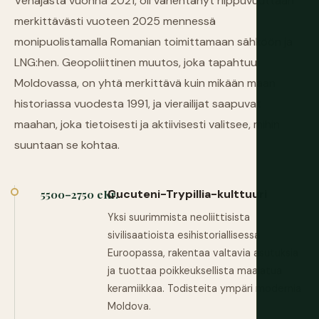
Venäjästä vuonna 2021, oli vähentänyt riippuvuuttaan
merkittävästi vuoteen 2025 mennessä
monipuolistamalla Romanian toimittamaan sähköön ja
LNG:hen. Geopoliittinen muutos, joka tapahtuu
Moldovassa, on yhtä merkittävä kuin mikään maan
historiassa vuodesta 1991, ja vierailijat saapuvat
maahan, joka tietoisesti ja aktiivisesti valitsee, mihin
suuntaan se kohtaa.
Cucuteni-Trypillia-kulttuuri
5500–2750 eKr.
Yksi suurimmista neoliittisista
sivilisaatioista esihistoriallisessa
Euroopassa, rakentaa valtavia asutuksia
ja tuottaa poikkeuksellista maalatua
keramiikkaa. Todisteita ympäri modernia
Moldova.