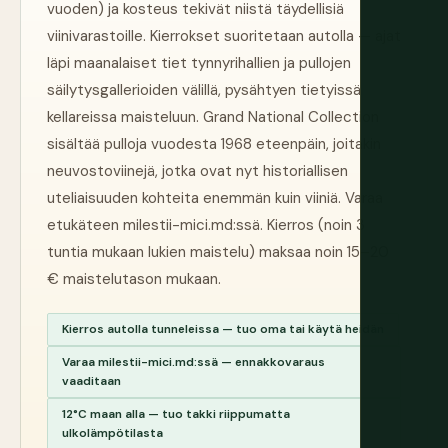
vuoden) ja kosteus tekivät niistä täydellisiä
viinivarastoille. Kierrokset suoritetaan autolla — ajat
läpi maanalaiset tiet tynnyrihallien ja pullojen
säilytysgallerioiden välillä, pysähtyen tietyissä
kellareissa maisteluun. Grand National Collection
sisältää pulloja vuodesta 1968 eteenpäin, joitakin
neuvostoviinejä, jotka ovat nyt historiallisen
uteliaisuuden kohteita enemmän kuin viiniä. Varaa
etukäteen milestii-mici.md:ssä. Kierros (noin 3
tuntia mukaan lukien maistelu) maksaa noin 15–20
€ maistelutason mukaan.
Kierros autolla tunneleissa — tuo oma tai käytä heidän
Varaa milestii-mici.md:ssä — ennakkovaraus
vaaditaan
12°C maan alla — tuo takki riippumatta
ulkolämpötilasta