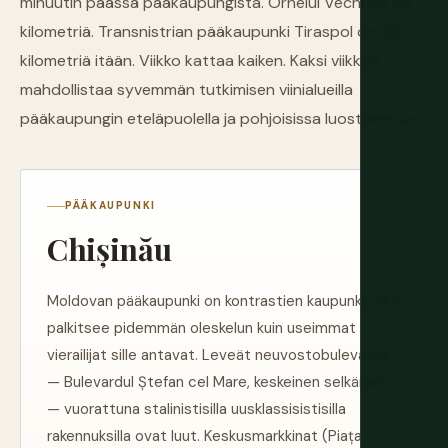
minuutin päässä pääkaupungista. Orheiul Vechi on 60
kilometriä. Transnistrian pääkaupunki Tiraspol on 90
kilometriä itään. Viikko kattaa kaiken. Kaksi viikkoa
mahdollistaa syvemmän tutkimisen viinialueilla
pääkaupungin eteläpuolella ja pohjoisissa luostareissa.
PÄÄKAUPUNKI
Chișinău
Moldovan pääkaupunki on kontrastien kaupunki, joka
palkitsee pidemmän oleskelun kuin useimmat
vierailijat sille antavat. Leveät neuvostobulevardit
— Bulevardul Ștefan cel Mare, keskeinen selkäranka
— vuorattuna stalinistisilla uusklassisistisilla
rakennuksilla ovat luut. Keskusmarkkinat (Piața