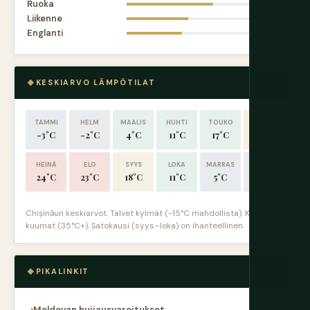
Ruoka
7.0
Liikenne
5.0
Englanti
4.5
KESKIARVO LÄMPÖTILAT
TAMMI
HELM
MAALIS
HUHTI
TOUKO
KESÄ
-3°C
-2°C
4°C
11°C
17°C
21°C
HEINÄ
ELO
SYYS
LOKA
MARRAS
JOULU
24°C
23°C
18°C
11°C
5°C
-1°C
Chișinăun keskiarvot. Talvet kylmät (-15°C mahdollista). Kesät
kuumat (35°C+). Satokausi (syys–loka) on ihanteellinen.
PIKALINKIT
Moldovan huijausvaroitukset