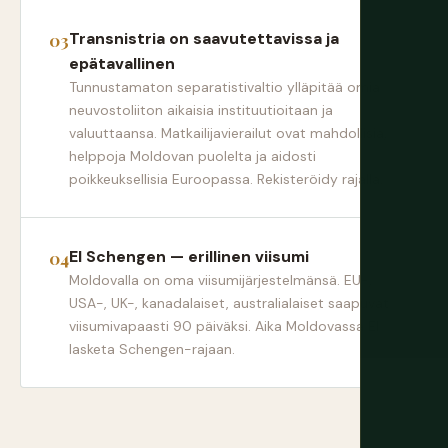
Transnistria on saavutettavissa ja
epätavallinen
Tunnustamaton separatistivaltio ylläpitää omia
neuvostoliiton aikaisia instituutioitaan ja
valuuttaansa. Matkailijavierailut ovat mahdollisia,
helppoja Moldovan puolelta ja aidosti
poikkeuksellisia Euroopassa. Rekisteröidy rajalla.
EI Schengen — erillinen viisumi
Moldovalla on oma viisumijärjestelmänsä. EU-,
USA-, UK-, kanadalaiset, australialaiset saapuvat
viisumivapaasti 90 päiväksi. Aika Moldovassa EI
lasketa Schengen-rajaan.