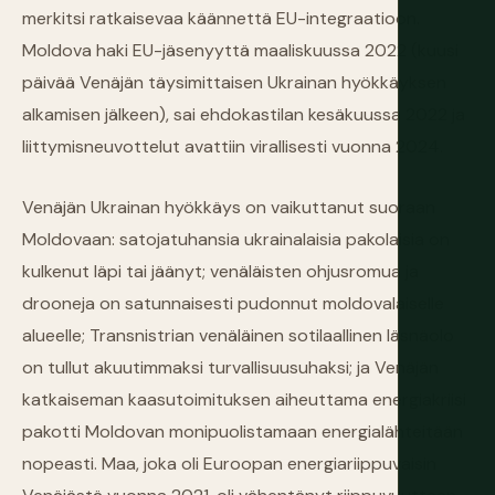
merkitsi ratkaisevaa käännettä EU-integraatioon.
Moldova haki EU-jäsenyyttä maaliskuussa 2022 (kuusi
päivää Venäjän täysimittaisen Ukrainan hyökkäyksen
alkamisen jälkeen), sai ehdokastilan kesäkuussa 2022 ja
liittymisneuvottelut avattiin virallisesti vuonna 2024.
Venäjän Ukrainan hyökkäys on vaikuttanut suoraan
Moldovaan: satojatuhansia ukrainalaisia pakolaisia on
kulkenut läpi tai jäänyt; venäläisten ohjusromua ja
drooneja on satunnaisesti pudonnut moldovalaiselle
alueelle; Transnistrian venäläinen sotilaallinen läsnäolo
on tullut akuutimmaksi turvallisuusuhaksi; ja Venäjän
katkaiseman kaasutoimituksen aiheuttama energiakriisi
pakotti Moldovan monipuolistamaan energialähteitään
nopeasti. Maa, joka oli Euroopan energiariippuvaisin