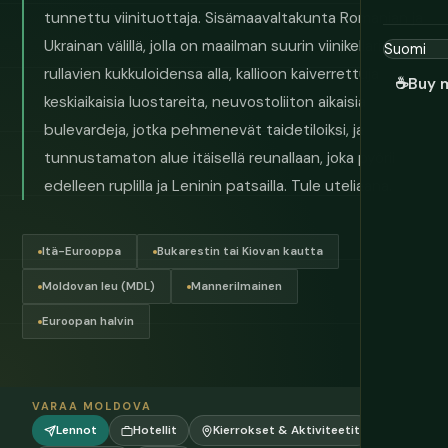
tunnettu viinituottaja. Sisämaavaltakunta Romanian ja
Ukrainan välillä, jolla on maailman suurin viinikellari
rullavien kukkuloidensa alla, kallioon kaiverrettuja
☕
Buy 
keskiaikaisia luostareita, neuvostoliiton aikaisia
bulevardeja, jotka pehmenevät taidetiloiksi, ja
tunnustamaton alue itäisellä reunallaan, joka pyörii
edelleen ruplilla ja Leninin patsailla. Tule uteliaana.
Itä-Eurooppa
Bukarestin tai Kiovan kautta
Moldovan leu (MDL)
Mannerilmainen
Euroopan halvin
VARAA MOLDOVA
Lennot
Hotellit
Kierrokset & Aktiviteetit