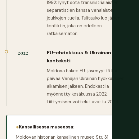
1992: lyhyt sota transnistrialaisten
separatistien kanssa venäläisten
joukkojen tuella. Tulitauko luo jäisen
konfliktin, joka on edelleen
ratkaisematon.
EU-ehdokkuus & Ukrainan
2022
konteksti
Moldova hakee EU-jäsenyyttä kuusi
päivää Venäjän Ukrainan hyökkäyksen
alkamisen jälkeen. Ehdokastila
myönnetty kesäkuussa 2022.
Liittymisneuvottelut avattu 2024.
Kansallisessa museossa:
Moldovan historian kansallinen museo Str. 31