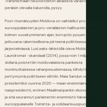
Transnistriaan neuvostoliiton aikaisista varastoista
peräisin olevalla kalustolla, pysyy.
Post-itsenäisyyden Moldova on vaihdellut pro-
eurooppalaisten ja pro-venäläisten hallitusten välillä
kolmen vuosikymmenen ajan, korruptio pysyen
jatkuvana rakenteellisena piirteenä poliittisessa
järjestelmässä. LuxLeaks-lähistöllä oleva Moldova
Laundromat -skandaali (2014), jossa noin 1 miljardi
dollaria poistettiin moldovalaisista pankeista
monimutkaisessa rahanpesuskemassa, kiihdytti julkista
pettymystä poliittiseen eliittiin. Maia Sandun valinta
presidentiksi vuonna 2020 — maan ensimmäinen
naispresidentti, entinen Maailmanpankin ekonomisti —
ja sitä seurannut parlamentin enemmistö hänen pro-
eurooppalaiselle Toiminta- ja solidaarisuuspuolueelleen