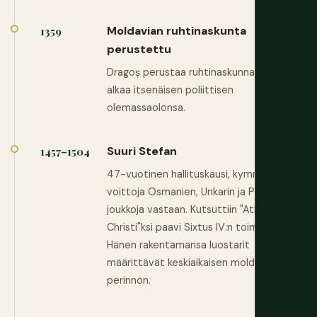
Moldavian ruhtinaskunta
1359
perustettu
Dragoș perustaa ruhtinaskunnan. Alue
alkaa itsenäisen poliittisen
olemassaolonsa.
Suuri Stefan
1457–1504
47-vuotinen hallituskausi, kymmeniä
voittoja Osmanien, Unkarin ja Puolan
joukkoja vastaan. Kutsuttiin "Athleta
Christi"ksi paavi Sixtus IV:n toimesta.
Hänen rakentamansa luostarit
määrittävät keskiaikaisen moldovalaisen
perinnön.