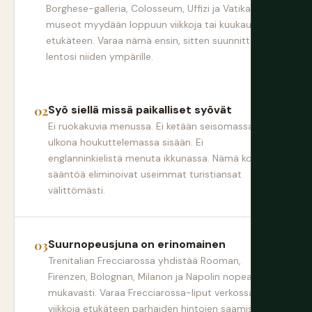
Borghese-galleria, Colosseum, Uffizi ja Vatikaanin
museot myydään loppuun viikkoja tai kuukausia
etukäteen. Varaa nämä ensin, sitten suunnittele
lentosi niiden ympärille.
Syö siellä missä paikalliset syövät
Ei ruokakuvia menussa. Ei ketään seisomassa
ulkona houkuttelemassa sisään. Ei
englanninkielistä menuta ikkunassa. Nämä kolme
sääntöä eliminoivat useimmat turistiansat
välittömästi.
Suurnopeusjuna on erinomainen
Trenitalian Frecciarossa yhdistää Rooman,
Firenzen, Bolognan, Milanon ja Napolin nopeasti ja
mukavasti. Varaa Frecciarossa-liput verkossa
viikkoja etukäteen parhaiden hintojen saamiseksi.