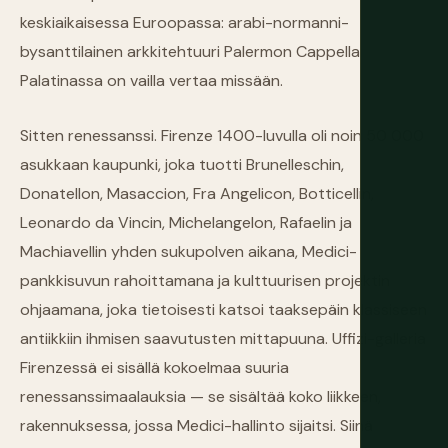
keskiaikaisessa Euroopassa: arabi-normanni-
bysanttilainen arkkitehtuuri Palermon Cappella
Palatinassa on vailla vertaa missään.
Sitten renessanssi. Firenze 1400-luvulla oli noin 50 000
asukkaan kaupunki, joka tuotti Brunelleschin,
Donatellon, Masaccion, Fra Angelicon, Botticellin,
Leonardo da Vincin, Michelangelon, Rafaelin ja
Machiavellin yhden sukupolven aikana, Medici-
pankkisuvun rahoittamana ja kulttuurisen projektin
ohjaamana, joka tietoisesti katsoi taaksepäin klassiseen
antiikkiin ihmisen saavutusten mittapuuna. Uffizi-galleria
Firenzessä ei sisällä kokoelmaa suuria
renessanssimaalauksia — se sisältää koko liikkeen,
rakennuksessa, jossa Medici-hallinto sijaitsi. Siinä