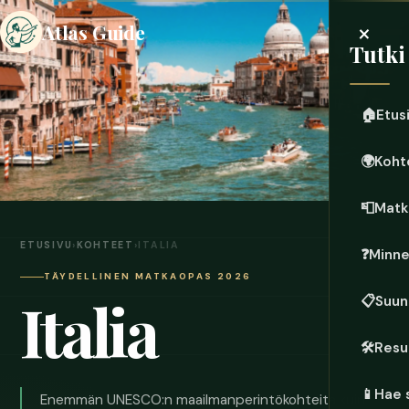
×
Atlas Guide
Tutki
🏠
Etus
🌍
Koht
📮
Matk
ETUSIVU
›
KOHTEET
›
ITALIA
❓
Minn
TÄYDELLINEN MATKAOPAS 2026
Italia
📋
Suun
🛠️
Resu
📱
Hae 
Enemmän UNESCO:n maailmanperintökohteita kuin