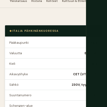
Yleiskatsaus
Historia
Kohteet
Kulttuuri & Etiketti
Ruoka & 
ITALIA PÄHKINÄNKUORESSA
Pääkaupunki
Rooma
Valuutta
Euro (€)
Kieli
Italia
Aikavyöhyke
CET (UTC+1/+2)
Sähkö
230V, tyyppi F/L
Suuntanumero
+39
Schengen-alue
Kyllä