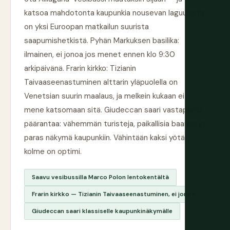
katsoa mahdotonta kaupunkia nousevan laguunista
on yksi Euroopan matkailun suurista
saapumishetkistä. Pyhän Markuksen basilika:
ilmainen, ei jonoa jos menet ennen klo 9:30
arkipäivänä. Frarin kirkko: Tizianin
Taivaaseenastuminen alttarin yläpuolella on
Venetsian suurin maalaus, ja melkein kukaan ei
mene katsomaan sitä. Giudeccan saari vastapäätä
päärantaa: vähemmän turisteja, paikallisia baareja ja
paras näkymä kaupunkiin. Vähintään kaksi yötä,
kolme on optimi.
Saavu vesibussilla Marco Polon lentokentältä
Frarin kirkko — Tizianin Taivaaseenastuminen, ei jonoa
Giudeccan saari klassiselle kaupunkinäkymälle