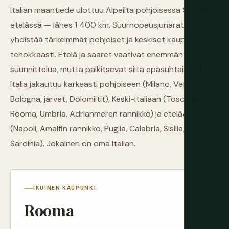
Italian maantiede ulottuu Alpeilta pohjoisessa Sisiliaan
etelässä — lähes 1 400 km. Suurnopeusjunarata
yhdistää tärkeimmät pohjoiset ja keskiset kaupungit
tehokkaasti. Etelä ja saaret vaativat enemmän
suunnittelua, mutta palkitsevat siitä epäsuhtaisesti.
Italia jakautuu karkeasti pohjoiseen (Milano, Venetsia,
Bologna, järvet, Dolomiitit), Keski-Italiaan (Toscana,
Rooma, Umbria, Adrianmeren rannikko) ja etelään
(Napoli, Amalfin rannikko, Puglia, Calabria, Sisilia,
Sardinia). Jokainen on oma Italian.
IKUINEN KAUPUNKI
Rooma