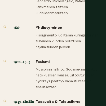
Leonardo, Michelangelo, Rafael.
Länsimaisen taiteen
uudelleenmäärittely.
Yhdistyminen
1861
Risorgimento luo Italian kuningaskunnan
tuhannen vuoden poliittisen
hajanaisuuden jälkeen.
Fasismi
1922–1943
Mussolinin hallinto. Sodanaikainen liitto
natsi-Saksan kanssa. Liittoutuneiden
hyökkäys päättyy vapautukseen ja
sisällissotaan.
Tasavalta & Talousihme
1945–tänään