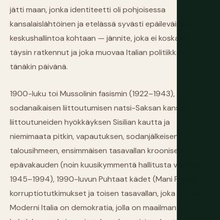
jätti maan, jonka identiteetti oli pohjoisessa
kansalaislähtöinen ja etelässä syvästi epäileväinen
keskushallintoa kohtaan — jännite, joka ei koskaan
täysin ratkennut ja joka muovaa Italian politiikkaa
tänäkin päivänä.
1900-luku toi Mussolinin fasismin (1922–1943),
sodanaikaisen liittoutumisen natsi-Saksan kanssa,
liittoutuneiden hyökkäyksen Sisilian kautta ja
niemimaata pitkin, vapautuksen, sodanjälkeisen
talousihmeen, ensimmäisen tasavallan kroonisen
epävakauden (noin kuusikymmentä hallitusta vuosina
1945–1994), 1990-luvun Puhtaat kädet (Mani Pulite) -
korruptiotutkimukset ja toisen tasavallan, joka syntyi.
Moderni Italia on demokratia, jolla on maailman