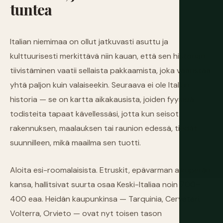
tuntea
Italian niemimaa on ollut jatkuvasti asuttu ja
kulttuurisesti merkittävä niin kauan, että sen historian
tiivistäminen vaatii sellaista pakkaamista, joka vääristää
yhtä paljon kuin valaiseekin. Seuraava ei ole Italian
historia — se on kartta aikakausista, joiden fyysisiä
todisteita tapaat kävellessäsi, jotta kun seisot
rakennuksen, maalauksen tai raunion edessä, tiedät
suunnilleen, mikä maailma sen tuotti.
Aloita esi-roomalaisista. Etruskit, epävarman alkuperän
kansa, hallitsivat suurta osaa Keski-Italiaa noin 700–
400 eaa. Heidän kaupunkinsa — Tarquinia, Cerveteri,
Volterra, Orvieto — ovat nyt toisen tason