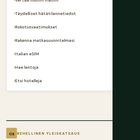
Vertaa muihin maihin
Täydelliset hätätilannetiedot
Rokotusvaatimukset
Rakenna matkasuunnitelmasi
Italian eSIM
Hae lentoja
Etsi hotelleja
REHELLINEN YLEISKATSAUS