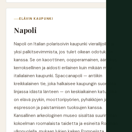
ELÄVIN KAUPUNKI
Napoli
Napoli on Italian polarisoivin kaupunki vierailijoille ja
yksi palkitsevimmista, jos tulet oikean odotuksen
kanssa. Se on kaoottinen, oopperamainen, äänekäs,
kerroksellinen ja aidosti erilainen kuin mikään muu
italialainen kaupunki. Spaccanapoli — antiikin
kreikkalainen tie, joka halkaisee kaupungin suorassa
linjassa idästä länteen — on keskiaikainen katu, joka
on elävä pyykin, moottoripyörien, pyhäkköjen ja
espresson ja paistamisen tuoksujen kanssa.
Kansallinen arkeologinen museo sisältää suurimman
kokoelman roomalaista taidetta ja esineitä Rooman
ulkopuolella, mukaan lukien kaiken Pompejista