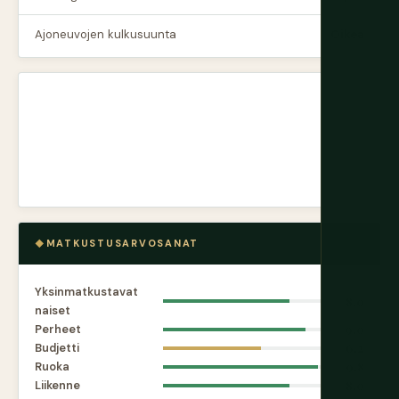
Ajoneuvojen kulkusuunta
Oikea
MATKUSTUSARVOSANAT
Yksinmatkustavat
8.0
naiset
Perheet
9.0
Budjetti
6.2
Ruoka
9.8
Liikenne
8.0