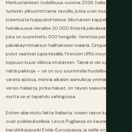
Matkustamisen todellisuus vuonna 2026: Italia on
turismin ylikuormittama tavoilla, jotka ovat muuttaneet
kokemusta huippukohteissa. Sikstuksen kappelissa
heinäkuussa vierailee 20 000 ihmistä päivässä tilassa,
joka on suunniteltu 500 hengelle. Venetsia perii
päiväkäyntimaksun hallitakseen määriä. Cinque Terren
polut vaativat lupia kesällä. Firenzen Uffizi myydään
loppuun kuusi viikkoa etukäteen. Tämä ei ole syy välttää
näitä paikkoja — se on syy suunnitella huolellisesti,
varata ajoissa, mennä aikaisin aamulla ja ymmärtää, että
versio Italiasta, jonka haluat, on täysin saavutettavissa,
mutta se ei tapahdu vahingossa.
Eniten aliarvioitu fakta Italiasta: toisen tason kaupungit
ovat poikkeuksellisia. Lecce Pugliassa on kaunein
barokkikaupunki Etelä-Euroopassa, ja siellä on lähes