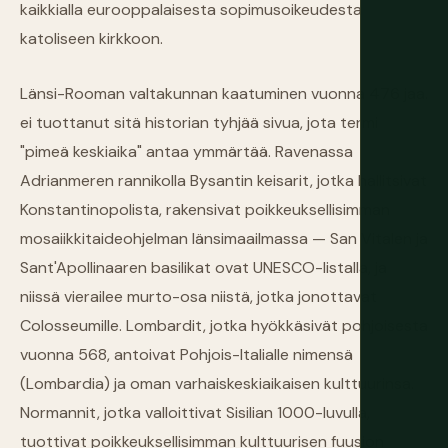
kaikkialla eurooppalaisesta sopimusoikeudesta
katoliseen kirkkoon.
Länsi-Rooman valtakunnan kaatuminen vuonna 476 jaa.
ei tuottanut sitä historian tyhjää sivua, jota termi
"pimeä keskiaika" antaa ymmärtää. Ravenassa
Adrianmeren rannikolla Bysantin keisarit, jotka hallitsivat
Konstantinopolista, rakensivat poikkeuksellisimman
mosaiikkitaideohjelman länsimaailmassa — San Vitalen ja
Sant'Apollinaaren basilikat ovat UNESCO-listalla, ja
niissä vierailee murto-osa niistä, jotka jonottavat
Colosseumille. Lombardit, jotka hyökkäsivät pohjoisesta
vuonna 568, antoivat Pohjois-Italialle nimensä
(Lombardia) ja oman varhaiskeskiaikaisen kulttuurinsa.
Normannit, jotka valloittivat Sisilian 1000-luvulla,
tuottivat poikkeuksellisimman kulttuurisen fuusion