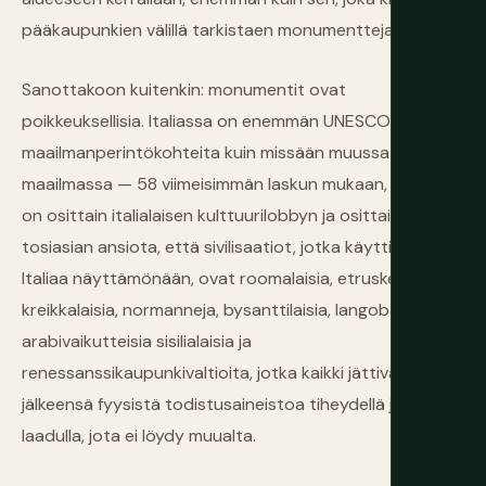
pääkaupunkien välillä tarkistaen monumentteja.
Sanottakoon kuitenkin: monumentit ovat
poikkeuksellisia. Italiassa on enemmän UNESCO:n
maailmanperintökohteita kuin missään muussa maassa
maailmassa — 58 viimeisimmän laskun mukaan, luku, joka
on osittain italialaisen kulttuurilobbyn ja osittain sen
tosiasian ansiota, että sivilisaatiot, jotka käyttivät
Italiaa näyttämönään, ovat roomalaisia, etruskeja,
kreikkalaisia, normanneja, bysanttilaisia, langobardeja,
arabivaikutteisia sisilialaisia ja
renessanssikaupunkivaltioita, jotka kaikki jättivät
jälkeensä fyysistä todistusaineistoa tiheydellä ja
laadulla, jota ei löydy muualta.