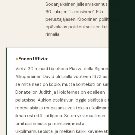
Sodanjälkeinen jälleenrakennus. 1950–
60-lukujen "talousihme". EU:n
perustajajäsen. Krooninen poliittinen
epävakaus poikkeuksellisen kulttuurin
rinnalla.
Ennen Uffizia:
Vietä 30 minuuttia ulkona Piazza della Signorialla.
Alkuperäinen David oli täällä vuoteen 1873 asti —
se mitä näet on kopio, mutta konteksti on sama.
Donatellon Judith ja Holofernes on edelleen
palatsissa. Aukion eteläsivun loggia sisältää aitoja
roomalaisia ja renessanssiveistoksia ulkoilmana
ilman esteitä tai lippua. Se on yksi maailman
omituisimmista ja mahtavimmista
ulkoilmamuseoista, ja melkein kaikki kävelevät sen