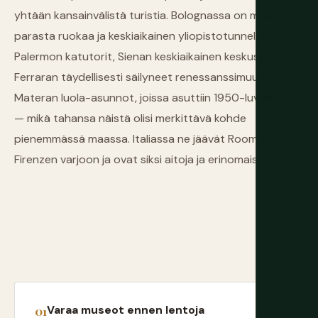
yhtään kansainvälistä turistia. Bolognassa on maan
parasta ruokaa ja keskiaikainen yliopistotunnelma.
Palermon katutorit, Sienan keskiaikainen keskusta,
Ferraran täydellisesti säilyneet renessanssimuurit,
Materan luola-asunnot, joissa asuttiin 1950-luvulle asti
— mikä tahansa näistä olisi merkittävä kohde
pienemmässä maassa. Italiassa ne jäävät Rooman ja
Firenzen varjoon ja ovat siksi aitoja ja erinomaisia.
Varaa museot ennen lentoja