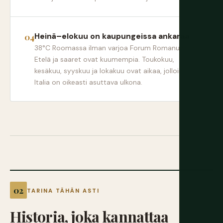
Heinä–elokuu on kaupungeissa ankaraa
38°C Roomassa ilman varjoa Forum Romanumilla.
Etelä ja saaret ovat kuumempia. Toukokuu,
kesäkuu, syyskuu ja lokakuu ovat aikaa, jolloin
Italia on oikeasti asuttava ulkona.
TARINA TÄHÄN ASTI
Historia,
joka
kannattaa