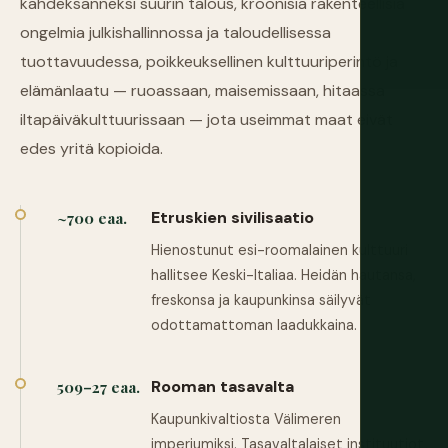
kahdeksanneksi suurin talous, kroonisia rakenteellisia
ongelmia julkishallinnossa ja taloudellisessa
tuottavuudessa, poikkeuksellinen kulttuuriperintö ja
elämänlaatu — ruoassaan, maisemissaan, hitaassa
iltapäiväkulttuurissaan — jota useimmat maat eivät
edes yritä kopioida.
Etruskien sivilisaatio
~700 eaa.
Hienostunut esi-roomalainen kulttuuri
hallitsee Keski-Italiaa. Heidän hautansa,
freskonsa ja kaupunkinsa säilyvät
odottamattoman laadukkaina.
Rooman tasavalta
509–27 eaa.
Kaupunkivaltiosta Välimeren
imperiumiksi. Tasavaltalaiset instituutiot,