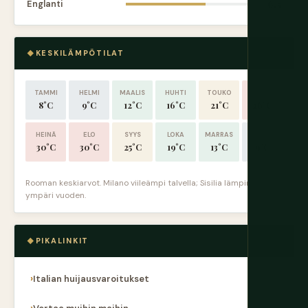
Englanti
6.5
KESKILÄMPÖTILAT
TAMMI
HELMI
MAALIS
HUHTI
TOUKO
KESÄ
8°C
9°C
12°C
16°C
21°C
26°C
HEINÄ
ELO
SYYS
LOKA
MARRAS
JOUL
30°C
30°C
25°C
19°C
13°C
9°C
Rooman keskiarvot. Milano viileämpi talvella; Sisilia lämpimämpi
ympäri vuoden.
PIKALINKIT
Italian huijausvaroitukset