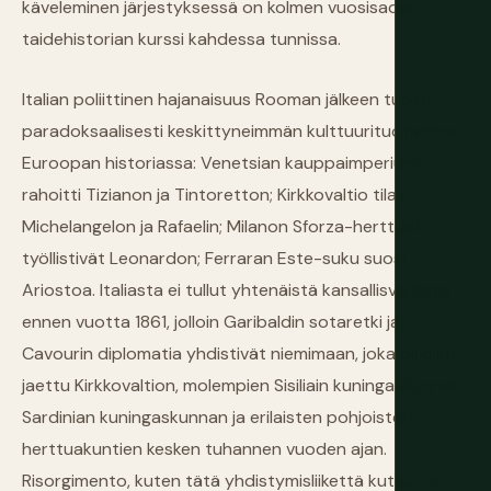
käveleminen järjestyksessä on kolmen vuosisadan
taidehistorian kurssi kahdessa tunnissa.
Italian poliittinen hajanaisuus Rooman jälkeen tuotti
paradoksaalisesti keskittyneimmän kulttuurituotannon
Euroopan historiassa: Venetsian kauppaimperiumi
rahoitti Tizianon ja Tintoretton; Kirkkovaltio tilasi
Michelangelon ja Rafaelin; Milanon Sforza-herttuat
työllistivät Leonardon; Ferraran Este-suku suosi
Ariostoa. Italiasta ei tullut yhtenäistä kansallisvaltiota
ennen vuotta 1861, jolloin Garibaldin sotaretki ja
Cavourin diplomatia yhdistivät niemimaan, joka oli ollut
jaettu Kirkkovaltion, molempien Sisiliain kuningaskunnan,
Sardinian kuningaskunnan ja erilaisten pohjoisten
herttuakuntien kesken tuhannen vuoden ajan.
Risorgimento, kuten tätä yhdistymisliikettä kutsuttiin,