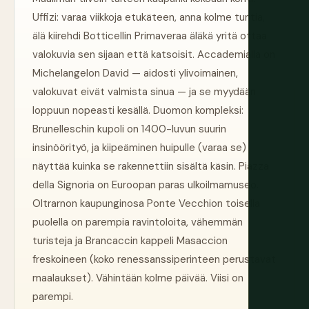
Uffizi: varaa viikkoja etukäteen, anna kolme tuntia,
älä kiirehdi Botticellin Primaveraa äläkä yritä ottaa
valokuvia sen sijaan että katsoisit. Accademialla on
Michelangelon David — aidosti ylivoimainen,
valokuvat eivät valmista sinua — ja se myydään
loppuun nopeasti kesällä. Duomon kompleksi:
Brunelleschin kupoli on 1400-luvun suurin
insinöörityö, ja kiipeäminen huipulle (varaa se)
näyttää kuinka se rakennettiin sisältä käsin. Piazza
della Signoria on Euroopan paras ulkoilmamuseo.
Oltrarnon kaupunginosa Ponte Vecchion toisella
puolella on parempia ravintoloita, vähemmän
turisteja ja Brancaccin kappeli Masaccion
freskoineen (koko renessanssiperinteen perustavat
maalaukset). Vähintään kolme päivää. Viisi on
parempi.