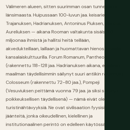
Välimeren alueen, sitten suurimman osan tunnetusta
länsimaasta. Huipussaan 100-luvun jaa. keisarien —
Trajanuksen, Hadrianuksen, Antoninus Piuksen, Marcus
Aureliuksen — aikana Rooman valtakunta sisälsi 70
miljoonaa ihmistä ja hallitsi heitä teillään,
akvedukteillaan, laillaan ja huomattavan hienostuneella
kansalaiskulttuurilla. Forum Romanum, Pantheon
(rakennettu 118–128 jaa. Hadrianuksen aikana, edelleen
maailman täydellisimmin säilynyt suuri antiikin rakennus),
Colosseum (rakennettu 72–80 jaa.), Pompeji
(Vesuviuksen peittämä vuonna 79 jaa. ja siksi säilynyt
poikkeuksellisen täydellisenä) — nämä eivät ole
turistinähtävyyksiä. Ne ovat sivilisaation fyysisiä
jäänteitä, jonka oikeudellinen, kielellinen ja
institutionaalinen perintö on edelleen käytössä