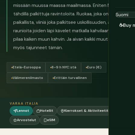
missään muussa maassa maailmassa. Eniten Michelin-
tähdillä palkittuja ravintoloita. Ruokaa, joka on vahvasti
paikallista, viiniä joka palkitsee uskollisuuden, antiikin
☕
Buy 
raunioita joiden läpi kävelet matkalla kahvilaan, joka
pilaa kaiken muun kahvin. Ja aivan kaikki muut ovat
myös tajunneet tämän.
Etelä-Eurooppa
8–9 h NYC:stä
Euro (€)
Välimerenilmasto
Erittäin turvallinen
VARAA ITALIA
Lennot
Hotellit
Kierrokset & Aktiviteetit
Arvostelut
eSIM