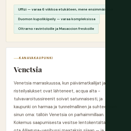
Uffizi — varaa 6 viikkoa etukäteen, mene ensimmäisenä
Duomon kupolikiipeily — varaa kompleksissa
Oltrarno ravintoloille ja Masaccion freskoille
KANAVAKAUPUNKI
Venetsia
Venetsia marraskuussa, kun päivämatkailijat ja
risteilyalukset ovat lähteneet, acqua alta -
tulvavaroitussireenit soivat satunnaisesti, ja
kaupunki on harmaa ja tunnelmallinen ja suhteellisen
sinun oma: tällöin Venetsia on parhaimmillaan.
Kokemus saapumisesta vesitse lentokentältä —
ota Alilaguna-vesibussi maataksin sijaan — ja