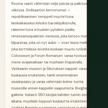
Rooma vaatii vähintään neljä päivää ja palkitsee
viikossa. Sivilisaation kerrostumat —
republikaaninen temppeli muutettuna
keskiaikaiseksi kirkoksi barokkijulkisivulla,
rakennettuna etruskien pyhäkön päälle,
renessanssipalatsin vieressä, joka katsoo muinaista
kilparataa, joka on nyt aukio — ovat läsnä melkein
joka korttelissa eivätkä koskaan muutu rutiiniksi.
Colosseum ja Forum Romanum: varaa hyvissä ajoin,
mene avajaisaikaan tai myöhään iltapäivällä.
Vatikaanin museot ja Sikstuksen kappeli: varaa
kuukausia etukäteen, hanki ensimmäinen
sisäänpääsy ja varaa vähintään kolme tuntia
museoille ennen kappeliin saapumista. Borghese-
galleria: tiukasti 360 kävijää kahden tunnin session
aikana, myydään loppuun kuukautta etukäteen,
sisältää Berninin suurimmat veistokset ja eräitä