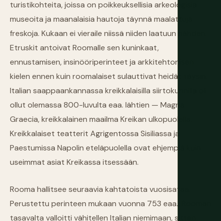
turistikohteita, joissa on poikkeuksellisia arkeologisia
museoita ja maanalaisia hautoja täynnä maalattuja
freskoja. Kukaan ei vieraile niissä niiden laatuun nähden.
Etruskit antoivat Roomalle sen kuninkaat,
ennustamisen, insinööriperinteet ja arkkitehtonisen
kielen ennen kuin roomalaiset sulauttivat heidät täysin.
Italian saappaankannassa kreikkalaisilla siirtokunnilla oli
ollut olemassa 800-luvulta eaa. lähtien — Magna
Graecia, kreikkalainen maailma Kreikan ulkopuolella.
Kreikkalaiset teatterit Agrigentossa Sisiliassa ja
Paestumissa Napolin eteläpuolella ovat ehjempiä kuin
useimmat asiat Kreikassa itsessään.
Rooma hallitsee seuraavia kahtatoista vuosisataa.
Perustettu perinteen mukaan vuonna 753 eaa., Rooman
tasavalta valloitti vähitellen Italian niemimaan, sitten