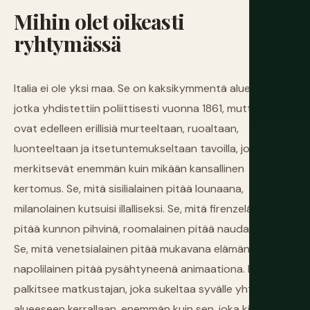
Mihin
olet
oikeasti
ryhtymässä
Italia ei ole yksi maa. Se on kaksikymmentä aluetta,
jotka yhdistettiin poliittisesti vuonna 1861, mutta jotka
ovat edelleen erillisiä murteeltaan, ruoaltaan,
luonteeltaan ja itsetuntemukseltaan tavoilla, jotka
merkitsevät enemmän kuin mikään kansallinen
kertomus. Se, mitä sisilialainen pitää lounaana,
milanolainen kutsuisi illalliseksi. Se, mitä firenzeläinen
pitää kunnon pihvinä, roomalainen pitää naudanlihana.
Se, mitä venetsialainen pitää mukavana elämäntahtina,
napolilainen pitää pysähtyneenä animaationa. Italia
palkitsee matkustajan, joka sukeltaa syvälle yhteen
alueeseen kerrallaan, enemmän kuin sen, joka kiitää