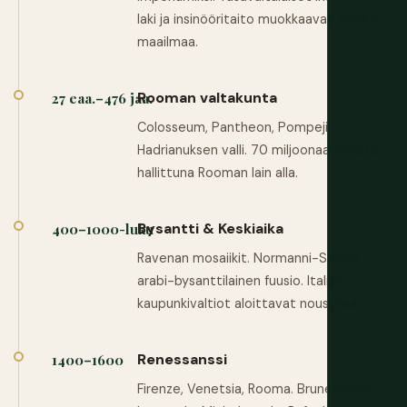
laki ja insinööritaito muokkaavat antiikin
maailmaa.
Rooman valtakunta
27 eaa.–476 jaa.
Colosseum, Pantheon, Pompeji,
Hadrianuksen valli. 70 miljoonaa ihmistä
hallittuna Rooman lain alla.
Bysantti & Keskiaika
400–1000-luku
Ravenan mosaiikit. Normanni-Sisilian
arabi-bysanttilainen fuusio. Italian
kaupunkivaltiot aloittavat nousunsa.
Renessanssi
1400–1600
Firenze, Venetsia, Rooma. Brunelleschi,