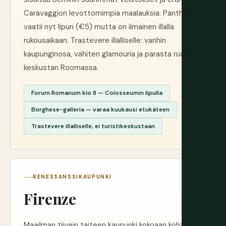
Caravaggion levottomimpia maalauksia. Pantheon:
vaatii nyt lipun (€5) mutta on ilmainen illalla
rukousaikaan. Trastevere illalliselle: vanhin
kaupunginosa, vähiten glamouria ja parasta ruokaa
keskustan Roomassa.
Forum Romanum klo 8 — Colosseumin lipulla
Borghese-galleria — varaa kuukausi etukäteen
Trastevere illalliselle, ei turistikeskustaan
RENESSANSSIKAUPUNKI
Firenze
Maailman tiivein taiteen kaupunki kokoaan kohti.