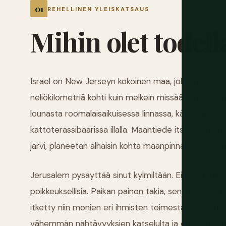
REHELLINEN YLEISKATSAUS
Mihin
olet
todell
Israel on New Jerseyn kokoinen maa, joka jotenkin si
neliökilometriä kohti kuin melkein missään muualla 
lounasta roomalaisaikuisessa linnassa, kävellä keskia
kattoterassibaarissa illalla. Maantiede itsessään o
järvi, planeetan alhaisin kohta maanpinnalla, kaikki 
Jerusalem pysäyttää sinut kylmiltään. Ei niinkään us
poikkeuksellisia. Paikan painon takia, sen tosiasian t
itketty niin monien eri ihmisten toimesta vuosisat
vähemmän nähtävyyksien katselulta ja enemmän hetke