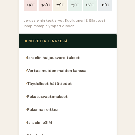
29°C
30°C
27°C
23°C
16°C
11°C
Jerusalemin keskiarvot. Kuollutmeri & Eilat ovat
lämpimämpiä ympäri vuoden.
NOPEITA LINKKEJÄ
Israelin huijausvaroitukset
Vertaa muiden maiden kanssa
Täydelliset hätätiedot
Rokotusvaatimukset
Rakenna reittisi
Israelin eSIM