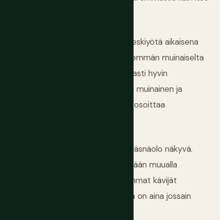
si.
sä, toimien aikataululla, joka pitää keskiyötä aikaisena
en kanssa. Yöelämäkin. Se tuntuu vähemmän muinaiselta
 sattumalta rakennettiin hyvin nopeasti hyvin
at ovat totta. Tuon jännitteen välillä muinainen ja
nnostavimmista paikoista, johon voit osoittaa
anne on monimutkainen ja turvallisuusläsnäolo näkyvä.
 joka on perusteellisempaa kuin missään muualla
oka ei täysin sammu. Se on Israel. Useimmat kävijät
muuttuu taustakohinaksi maassa, joka on aina jossain