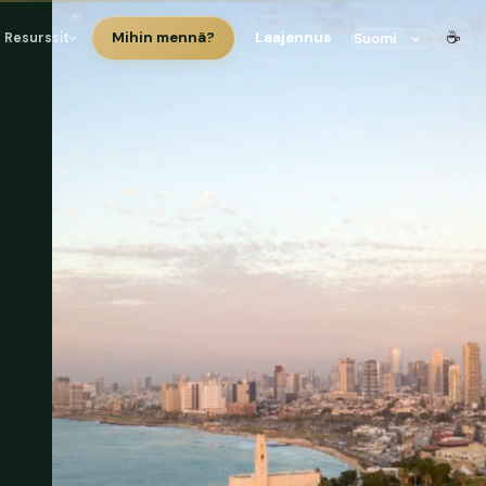
☕
Mihin mennä?
Laajennus
Resurssit