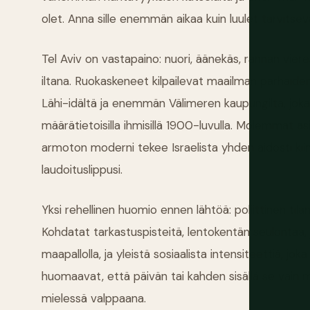
olet. Anna sille enemmän aikaa kuin luulet tarvitseva
Tel Aviv on vastapaino: nuori, äänekäs, rannan vieres
iltana. Ruokaskeneet kilpailevat maailman parhaid
Lähi-idältä ja enemmän Välimeren kaupungilta, joka
määrätietoisilla ihmisillä 1900-luvulla. Molemmat asi
armoton moderni tekee Israelista yhden aidosti kii
laudoituslippusi.
Yksi rehellinen huomio ennen lähtöä: poliittinen til
Kohdatat tarkastuspisteitä, lentokentän seulontaa,
maapallolla, ja yleistä sosiaalista intensiteettiä, j
huomaavat, että päivän tai kahden sisällä se vain 
mielessä valppaana.