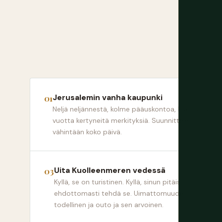
Jerusalemin vanha kaupunki
Neljä neljännestä, kolme pääuskontoa, kaksituhatta
vuotta kertyneitä merkityksiä. Suunnittele
vähintään koko päivä.
Uita Kuolleenmeren vedessä
Kyllä, se on turistinen. Kyllä, sinun pitäisi
ehdottomasti tehdä se. Uimattomuuden uutuus on
todellinen ja outo ja sen arvoinen.