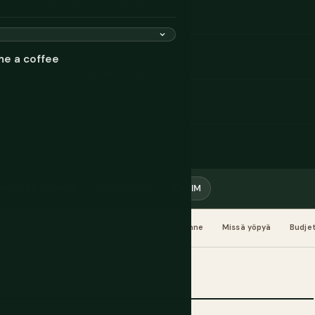
a lähdät enemmän kysymyksiä
me a coffee
Enimmäkseen Välimeren ilmasto
set & Aktiviteetit
Arvostelut
eSIM
oma
Milloin mennä
Suunnittelu
Liikenne
Missä yöpyä
Budjet