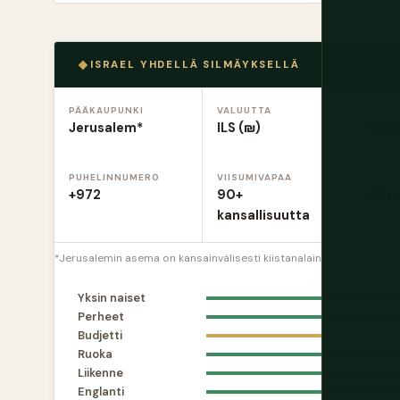
ISRAEL YHDELLÄ SILMÄYKSELLÄ
PÄÄKAUPUNKI
VALUUTTA
KIELE
Jerusalem*
ILS (₪)
Hepre
PUHELINNUMERO
VIISUMIVAPAA
AJAM
+972
90+
Oikea
kansallisuutta
*Jerusalemin asema on kansainvälisesti kiistanalainen. Tel Avivia 
Yksin naiset
Perheet
Budjetti
Ruoka
Liikenne
Englanti