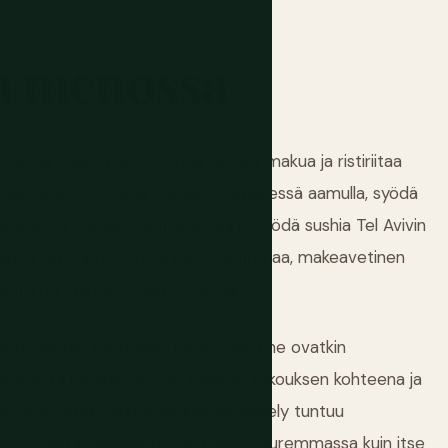
a
menossa
sältää enemmän historiaa, kiistaa, makua ja ristiriitaa
maapallolla. Voit uida Punaisessameressä aamulla, syödä
ikaisessa basaarissa iltapäivällä ja syödä sushia Tel Avivin
n absurdia: Välimeren rannikko, autiomaa, makeavetinen
muutaman tunnin sisällä toisistaan.
konnollisten kohteiden takia, vaikka ne ovatkin
akia, että jokainen kivi on kiistelty, rukouksen kohteena ja
ojen ajan, että Vanhan kaupungin kävely tuntuu
lliseltä oleilulta jossain paljon suuremmassa kuin itse