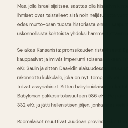
Maa, jolla Israel sijaitsee, saattaa olla kiistellyin ki
Ihmiset ovat taistelleet siitä noin neljätuhatta vuo
edes murto-osan tuosta historiasta ennen saapumis
uskonnollisista kohteista yhdeksi hämmästyttävim
Se alkaa Kanaanista: pronssikauden risteyksestä Egy
kauppasivat ja imivät imperiumi toisensa jälkeen. I
eKr. Saulin ja sitten Daavidin alaisuudessa, Jerus
rakennettu kukkulalle, joka on nyt Temppelivuori, tu
tulivat assyrialaiset. Sitten babylonialaiset, jotka 
Babylonian pakkosiirtolaisuuteen 586 eKr. He palasi
332 eKr. ja jätti hellenistisen jäljen, jonka näet viel
Roomalaiset muuttivat Juudean provinssiksi, sitten 