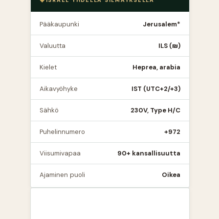
ISRAEL YHDELLÄ SILMÄYKSELLÄ
Pääkaupunki
Jerusalem*
Valuutta
ILS (₪)
Kielet
Heprea, arabia
Aikavyöhyke
IST (UTC+2/+3)
Sähkö
230V, Type H/C
Puhelinnumero
+972
Viisumivapaa
90+ kansallisuutta
Ajaminen puoli
Oikea