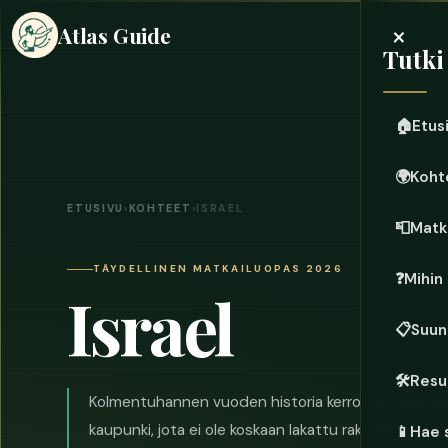
×
Atlas Guide
Tutki
🏠
Etus
🌍
Koht
ETUSIVU
›
KOHTEET
›
ISRAEL
📮
Matk
TÄYDELLINEN MATKAILUOPAS 2026
❓
Mihin
Israel
📋
Suun
🛠️
Resu
Kolmentuhannen vuoden historia kerrostettuna toi
kaupunki, jota ei ole koskaan lakattu rakentamasta. 
📱
Hae 