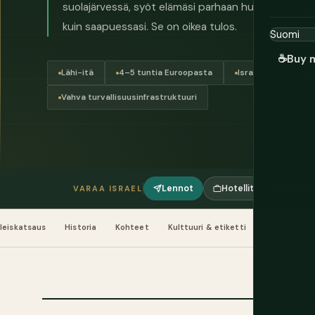
suolajärvessä, syöt elämäsi parhaan hummuksen j
kuin saapuessasi. Se on oikea tulos.
☕
Buy 
Lähi-itä
4–5 tuntia Euroopasta
Israelin shekeli (₪)
Vahva turvallisuusinfrastruktuuri
Lennot
Hotellit
Kierrok
VARAA ISRAEL
leiskatsaus
Historia
Kohteet
Kulttuuri & etiketti
Ruoka & ju