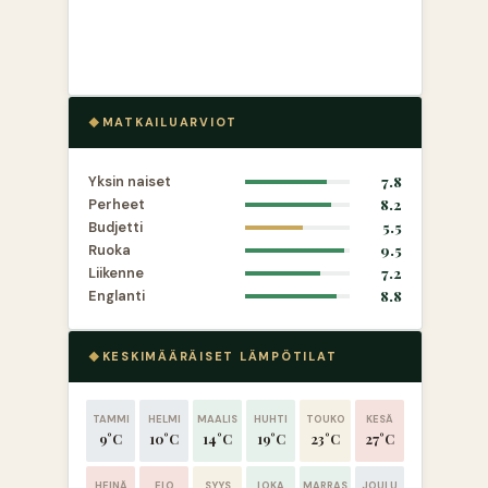
MATKAILUARVIOT
Yksin naiset
7.8
Perheet
8.2
Budjetti
5.5
Ruoka
9.5
Liikenne
7.2
Englanti
8.8
KESKIMÄÄRÄISET LÄMPÖTILAT
TAMMI
HELMI
MAALIS
HUHTI
TOUKO
KESÄ
9°C
10°C
14°C
19°C
23°C
27°C
HEINÄ
ELO
SYYS
LOKA
MARRAS
JOULU