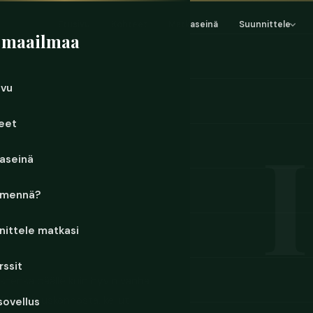
Etusivu
Kohteet
Matkaseinä
Suunnittele
 maailmaa
ivu
eet
aseinä
 mennä?
nittele matkasi
rssit
stensa päälle kuin hyvin vanha
Kiistelet uskonnosta, kellut
sovellus