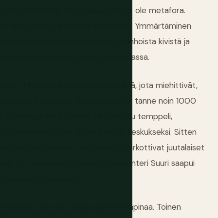
inteistö ihmiskunnan historiassa, eikä se ole metafora.
tta, eikä kiistat ole todella loppuneet. Ymmärtäminen
tasi muuttaa sen, mitä katsot, vanhoista kivistä ja
mäksi seurausten kertymäksi maailmassa.
ptin, Mesopotamian ja meren välillä, jota miehittivät,
sraelilaiset perustivat kuningaskunnan tänne noin 1000
alem pääkaupunkina. Salomo rakennettu temppeli,
li juutalaisten uskonnollisen elämän keskukseksi. Sitten
tuhosivat Ensimmäisen temppelin ja karkottivat juutalaiset
vat. He rakensivat uudelleen. Aleksanteri Suuri saapui
ä Caesarean raunioissa.
mursivat kaksi suurta juutalaisten kapinaa. Toinen