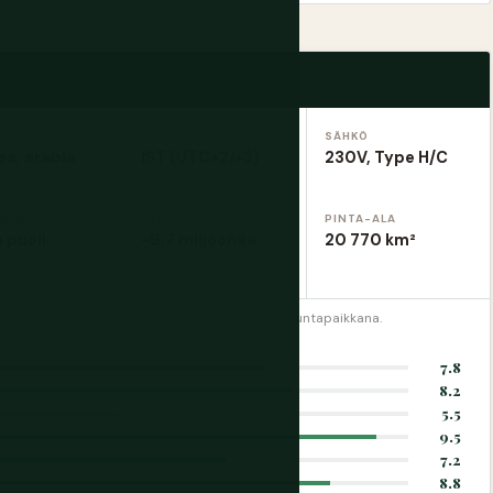
T
AIKAVYÖHYKE
SÄHKÖ
a, arabia
IST (UTC+2/+3)
230V, Type H/C
INEN
VÄESTÖ
PINTA-ALA
 puoli
~9,7 miljoonaa
20 770 km²
pidetään monien maiden toimesta hallituksen istuntapaikkana.
7.8
8.2
5.5
9.5
7.2
8.8