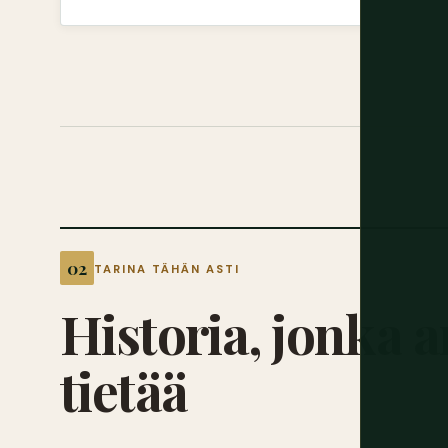
TARINA TÄHÄN ASTI
Historia,
jonka
a
tietää