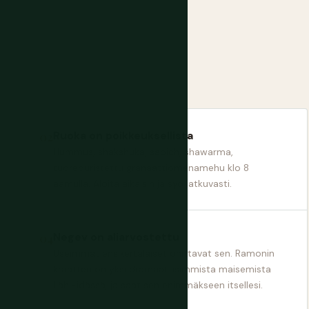
Ruoka on poikkeuksellista
Hummus, shakshuka, sabich, shawarma,
tuorepuristettu granaattiomenamehu klo 8
aamulla. Aloita aikaisin ja syö jatkuvasti.
Negev on aliarvostettu
Useimmat ensikertalaiset ohittavat sen. Ramonin
kraatteri on yksi dramaattisimmista maisemista
Lähi-idässä, ja saat sen enimmäkseen itsellesi.