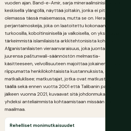
vuoden ajan. Band-e-Amir, sarja mineraalinsinisiä järviä
keskisellä ylängöllä, näyttää joltakin, jonka ei pitäisi olla
olemassa tässä maisemassa, mutta se on. Heratin
perjantaimoskeija, joka on laatoitettu kokonaan
turkoosilla, koboltinsinisellä ja valkoisella, on yksi Aasian
tärkeimmistä islamilaisista arkkitehtonisista kohteista.
Afganistanilaisten vieraanvaraisuus, joka juontaa
juurensa paštunwali-säännöstön melmastia-
käsitteeseen, velvollisuuteen majoittaa jokainen vieras
riippumatta henkilökohtaisista kustannuksista, ei ole
matkailuklisee; matkustajat, jotka ovat matkustaneet
täällä sekä ennen vuotta 2001 että Talibanin paluun
jälkeen vuonna 2021, kuvaavat sitä johdonmukaisesti
yhdeksi anteliaimmista kohtaamistaan missään päin
maailmaa.
Rehelliset monimutkaisuudet