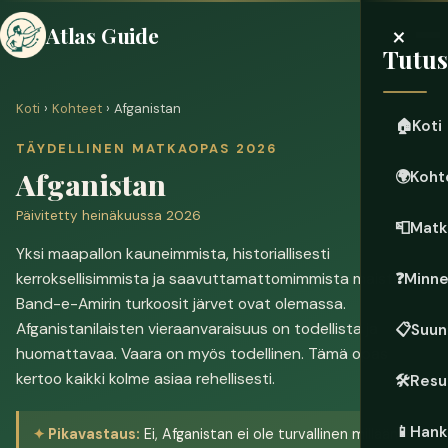
×
Atlas Guide
Tutu
Koti
›
Kohteet
› Afganistan
🏠
Koti
TÄYDELLINEN MATKAOPAS 2026
Afganistan
🌍
Koht
Päivitetty heinäkuussa 2026
📮
Matk
Yksi maapallon kauneimmista, historiallisesti
kerroksellisimmista ja saavuttamattomimmista maista.
❓
Minn
Band-e-Amirin turkoosit järvet ovat olemassa.
Afganistanilaisten vieraanvaraisuus on todellista ja
📋
Suun
huomattavaa. Vaara on myös todellinen. Tämä opas
kertoo kaikki kolme asiaa rehellisesti.
🛠️
Resu
📱
Hanki
Pikavastaus:
Ei, Afganistan ei ole turvallinen millään