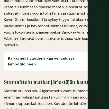
äärimmäisiä vuodenaikojen vaihteluita: kuumat kuivat
kesät suurimmassa osassa maata ja ankarat talvet, jotka
sulkevat monet vuoristotiet marraskuusta huhtikuuhun.
Kevät (huhti-kesäkuu) ja syksy (syys-lokakuu) ovat
mukavimmat ja käytännöllisimmät ikkunat, erityisesti
vuoristokohteisiin pääsemiseksi; Band-e-Amir ja
Wakhan-käytävä ovat saavutettavissa vain kesällä ja
syksyllä.
Kaikki neljä vuodenaikaa vertailussa,
lämpötiloineen
Suunnittelu matkanjärjestäjän kautta
Matkan suunnittelu Afganistaniin vaatii huomattavasti
enemmän valmistautumista kuin mihinkään muuhun
tämän oppaan kohteeseen. Käytännön lähtökohta