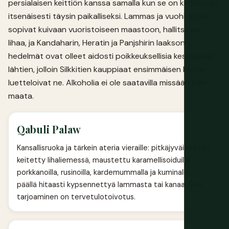
persialaisen keittiön kanssa samalla kun se on kehittynyt
itsenäisesti täysin paikalliseksi. Lammas ja vuohi, jotka
sopivat kuivaan vuoristoiseen maastoon, hallitsevat
lihaa, ja Kandaharin, Heratin ja Panjshirin laakson
hedelmät ovat olleet aidosti poikkeuksellisia keskiajalta
lähtien, jolloin Silkkitien kauppiaat ensimmäisen kerran
luetteloivat ne. Alkoholia ei ole saatavilla missään päin
maata.
Qabuli Palaw
Kansallisruoka ja tärkein ateria vieraille: pitkäjyväinen riisi
keitetty lihaliemessä, maustettu karamellisoiduilla
porkkanoilla, rusinoilla, kardemummalla ja kuminalla,
päällä hitaasti kypsennettyä lammasta tai kanaa. Sen
tarjoaminen on tervetulotoivotus.