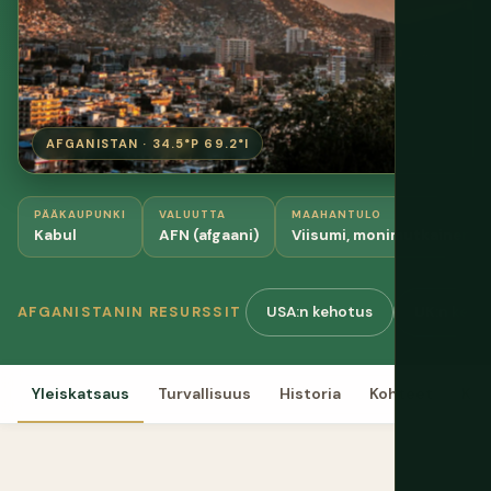
AFGANISTAN · 34.5°P 69.2°I
PÄÄKAUPUNKI
VALUUTTA
MAAHANTULO
Kabul
AFN (afgaani)
Viisumi, monimutkainen p
USA:n kehotus
UK:n keho
AFGANISTANIN RESURSSIT
Yleiskatsaus
Turvallisuus
Historia
Kohteet
Kul