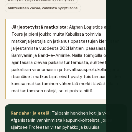
Suhteellisen vakaa, vahvista nykytilanne
Järjestetyistä matkoista:
Afghan Logistics and
Tours ja pieni joukko muita Kabulissa toimivia
matkanjärjestäjiä on jatkanut opastettujen kierrosten
järjestämistä vuodesta 2021 lähtien, pääasiassa
Bamiyaniin ja Band-e-Amirille. Näillä toimijoilla on
ajantasalla olevaa paikallistuntemusta, suhteet
paikallisiin viranomaisiin ja turvallisuusprotokollat, joita
itsenäiset matkustajat eivät pysty toistamaan. Niiden
kanssa matkustaminen vähentää merkittävästi yksin
matkustamisen riskejä; se ei poista niitä.
Kandahar ja etelä:
Talibanin henkinen koti ja yksi
Afganistanin vanhimmista kaupunkikohteista, jossa
sijaitsee Profeetan viitan pyhäkkö ja kuuluisa