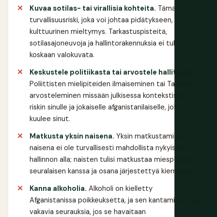
Kuvaa sotilas- tai virallisia kohteita.
Tämä on
turvallisuusriski, joka voi johtaa pidätykseen, ei
kulttuurinen mieltymys. Tarkastuspisteitä,
sotilasajoneuvoja ja hallintorakennuksia ei tulisi
koskaan valokuvata.
Keskustele politiikasta tai arvostele hallitusta.
Poliittisten mielipiteiden ilmaiseminen tai Talibanin
arvosteleminen missään julkisessa kontekstissa luo
riskin sinulle ja jokaiselle afganistanilaiselle, joka
kuulee sinut.
Matkusta yksin naisena.
Yksin matkustaminen
naisena ei ole turvallisesti mahdollista nykyisen
hallinnon alla; naisten tulisi matkustaa miespuolisen
seuralaisen kanssa ja osana järjestettyä kierrosta.
Kanna alkoholia.
Alkoholi on kielletty
Afganistanissa poikkeuksetta, ja sen kantaminen saa
vakavia seurauksia, jos se havaitaan