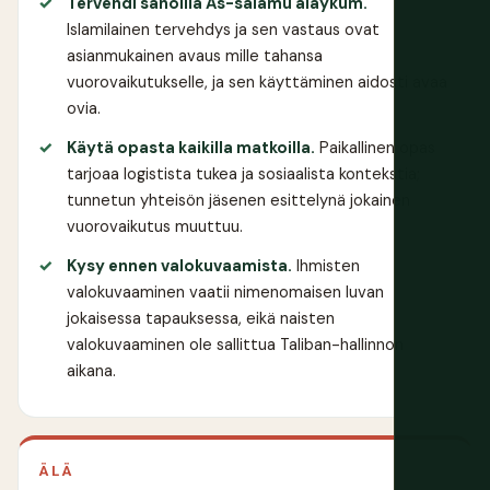
Tervehdi sanoilla As-salamu alaykum.
Islamilainen tervehdys ja sen vastaus ovat
asianmukainen avaus mille tahansa
vuorovaikutukselle, ja sen käyttäminen aidosti avaa
ovia.
Käytä opasta kaikilla matkoilla.
Paikallinen opas
tarjoaa logistista tukea ja sosiaalista kontekstia;
tunnetun yhteisön jäsenen esittelynä jokainen
vuorovaikutus muuttuu.
Kysy ennen valokuvaamista.
Ihmisten
valokuvaaminen vaatii nimenomaisen luvan
jokaisessa tapauksessa, eikä naisten
valokuvaaminen ole sallittua Taliban-hallinnon
aikana.
ÄLÄ