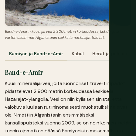
Band-e-Amirin kuusi järveä 2 900 metrin korkeudessa, kohde, jota
varten useimmat Afganistanin seikkailumatkailijat tulevat.
Bamiyan ja Band-e-Amir
Kabul
Herat ja pohjoinen
Band-e-Amir
Kuusi mineraalijärveä, joita luonnolliset travertiinipadot
pidättelevät 2 900 metrin korkeudessa keskisellä
Hazarajat-ylängöllä. Vesi on niin kylläisen sinistä, että
valokuvia luullaan rutiininomaisesti muokatuiksi; ne eivät
ole. Nimettiin Afganistanin ensimmäiseksi
kansallispuistoksi vuonna 2009, se on noin kolmen-neljän
tunnin ajomatkan päässä Bamiyanista maisemallisia ja