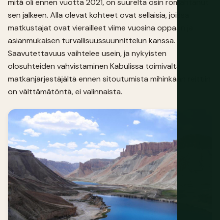
mitä oli ennen vuotta 2021, on suurelta osin romahtanut
sen jälkeen. Alla olevat kohteet ovat sellaisia, joissa
matkustajat ovat vierailleet viime vuosina oppaan ja
asianmukaisen turvallisuussuunnittelun kanssa.
Saavutettavuus vaihtelee usein, ja nykyisten
olosuhteiden vahvistaminen Kabulissa toimivalta
matkanjärjestäjältä ennen sitoutumista mihinkään reittiin
on välttämätöntä, ei valinnaista.