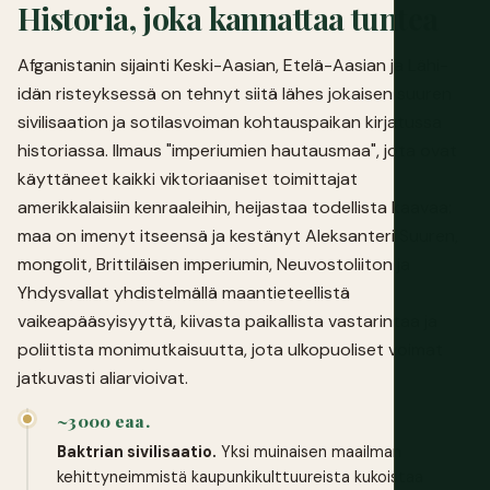
Historia, joka kannattaa tuntea
Afganistanin sijainti Keski-Aasian, Etelä-Aasian ja Lähi-
idän risteyksessä on tehnyt siitä lähes jokaisen suuren
sivilisaation ja sotilasvoiman kohtauspaikan kirjatussa
historiassa. Ilmaus "imperiumien hautausmaa", jota ovat
käyttäneet kaikki viktoriaaniset toimittajat
amerikkalaisiin kenraaleihin, heijastaa todellista kaavaa:
maa on imenyt itseensä ja kestänyt Aleksanteri Suuren,
mongolit, Brittiläisen imperiumin, Neuvostoliiton ja
Yhdysvallat yhdistelmällä maantieteellistä
vaikeapääsyisyyttä, kiivasta paikallista vastarintaa ja
poliittista monimutkaisuutta, jota ulkopuoliset voimat
jatkuvasti aliarvioivat.
~3000 eaa.
Baktrian sivilisaatio.
Yksi muinaisen maailman
kehittyneimmistä kaupunkikulttuureista kukoistaa