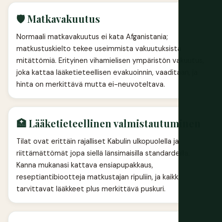
🛡️ Matkavakuutus
Normaali matkavakuutus ei kata Afganistania;
matkustuskielto tekee useimmista vakuutuksista
mitättömiä. Erityinen vihamielisen ympäristön vakuutus,
joka kattaa lääketieteellisen evakuoinnin, vaaditaan, ja
hinta on merkittävä mutta ei-neuvoteltava.
🏥 Lääketieteellinen valmistautuminen
Tilat ovat erittäin rajalliset Kabulin ulkopuolella ja
riittämättömät jopa siellä länsimaisilla standardeilla.
Kanna mukanasi kattava ensiapupakkaus,
reseptiantibiootteja matkustajan ripuliin, ja kaikki
tarvittavat lääkkeet plus merkittävä puskuri.