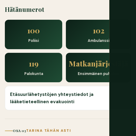
Hätänumerot
100
102
Poliisi
Ambulanssi
119
Matkanjärjestäjä
Palokunta
Ensimmäinen puhelusi
Etäsuurlähetystöjen yhteystiedot ja
lääketieteellinen evakuointi
OSA 03
TARINA TÄHÄN ASTI