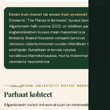
Ennen kuin menet tai ennen kuin syvennät:
Rory
Stewartin "The Places in Between", kuvaus kävelystä
Afganistanin halki vuonna 2002, on edelleen paras
englanninkielinen kuvaus maan maisemasta ja
ihmisistä. Khaled Hosseinin romaanit kertovat
viimeisen viidenkymmenen vuoden inhimillisen tarinan
sisältäpäin. Kumpikaan ei korvaa nykyisiä
turvallisuustilannekatsauksia, mutta molemmat ovat
olennaista taustatietoa.
OSA 04
MINNE JÄRJESTETYT MATKAT MENEVÄT
Parhaat kohteet
Afganistanin turisti-infrastruktuuri on minimaalinen, ja se,