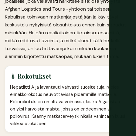
jokaiselle, joka vakavasti harkitsee sitä: ota yhteyttä
Afghan Logistics and Tours -yhtiöön tai toiseen
Kabulissa toimivaan matkanjärjestäjään ja käy täysi
keskustelu nykyisistä olosuhteista ennen kuin sitoudut
mihinkään. Heidän reaaliaikainen tietoisuutensa siitä,
mitkä reitit ovat avoimia ja mitkä alueet tällä hetkellä
turvallisia, on luotettavampi kuin mikään kuukausia
aiemmin kirjoitettu matkaopas, mukaan lukien tämä.
💉 Rokotukset
Hepatiitti A ja lavantauti vahvasti suositeltuja; rabies
ennakkorokotus neuvottavissa pidemmille matkoille.
Poliorokotuksen on oltava voimassa, koska Afganistan
on yksi harvoista maista, joissa on endeeminen villi
poliovirus. Käänny matkaterveysklinikalla vähintään kuusi
viikkoa etukäteen.