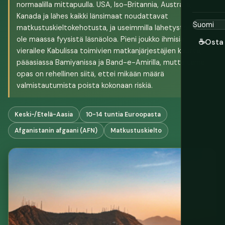
normaalilla mittapuulla. USA, Iso-Britannia, Australia,
Kanada ja lähes kaikki länsimaat noudattavat
matkustuskieltokehotusta, ja useimmilla lähetystöillä ei
ole maassa fyysistä läsnäoloa. Pieni joukko ihmisiä
☕
Osta 
vierailee Kabulissa toimivien matkanjärjestäjien kautta,
pääasiassa Bamiyanissa ja Band-e-Amirilla, mutta tämä
opas on rehellinen siitä, ettei mikään määrä
valmistautumista poista kokonaan riskiä.
Keski-/Etelä-Aasia
10-14 tuntia Euroopasta
Afganistanin afgaani (AFN)
Matkustuskielto