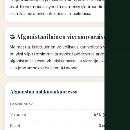
ovat hienoimpia säilyneitä esimerkkejä timuridien
islamilaisesta arkkitehtuurista maailmassa.
🤝 Afganistanilainen vieraanvaraisuus
Melmastia, kulttuurinen velvollisuus kunnioittaa vieraita,
on yksi vilpittömimmin ja syvästi pidetyistä arvoista
afganistanilaisessa yhteiskunnassa, ja vierailijat kuvaavat
sitä johdonmukaisesti muuttavana.
Afganistan pähkinänkuoressa
Pääkaupunki
Kabul
Valuutta
AFN (afgaani)
Kielet
Dari, paštu