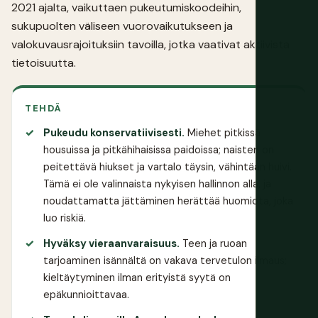
2021 ajalta, vaikuttaen pukeutumiskoodeihin,
sukupuolten väliseen vuorovaikutukseen ja
valokuvausrajoituksiin tavoilla, jotka vaativat aktiivista
tietoisuutta.
TEHDÄ
Pukeudu konservatiivisesti.
Miehet pitkissä
housuissa ja pitkähihaisissa paidoissa; naisten on
peitettävä hiukset ja vartalo täysin, vähintään huivi.
Tämä ei ole valinnaista nykyisen hallinnon alla, ja
noudattamatta jättäminen herättää huomiota, joka
luo riskiä.
Hyväksy vieraanvaraisuus.
Teen ja ruoan
tarjoaminen isännältä on vakava tervetulon ilmaus;
kieltäytyminen ilman erityistä syytä on
epäkunnioittavaa.