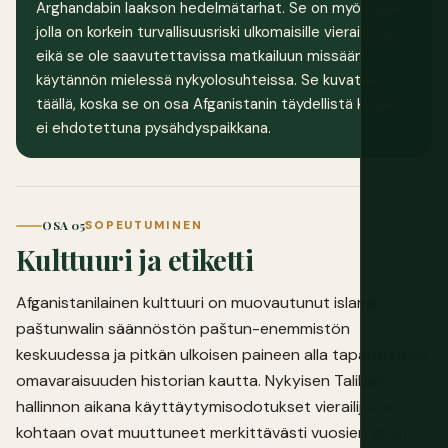
Arghandabin laakson hedelmätarhat. Se on myös alue,
jolla on korkein turvallisuusriski ulkomaisille vierailijoille,
eikä se ole saavutettavissa matkailuun missään
käytännön mielessä nykyolosuhteissa. Se kuvataan
täällä, koska se on osa Afganistanin täydellistä kuvaa,
ei ehdotettuna pysähdyspaikkana.
OSA 05
SOPEUTUMINEN
Kulttuuri ja etiketti
Afganistanilainen kulttuuri on muovautunut islamin,
paštunwalin säännöstön paštun-enemmistön
keskuudessa ja pitkän ulkoisen paineen alla tapahtuneen
omavaraisuuden historian kautta. Nykyisen Taliban-
hallinnon aikana käyttäytymisodotukset vierailijoita
kohtaan ovat muuttuneet merkittävästi vuosien 2001-