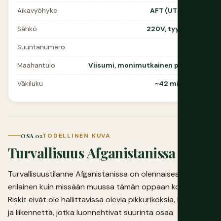
Aikavyöhyke
AFT (UTC+4:30)
Sähkö
220V, tyyppi C/F
Suuntanumero
+93
Maahantulo
Viisumi, monimutkainen prosessi
Väkiluku
~42 miljoonaa
OSA 02
TODELLINEN KUVA
Turvallisuus Afganistanissa
Turvallisuustilanne Afganistanissa on olennaisesti
erilainen kuin missään muussa tämän oppaan kohteessa.
Riskit eivät ole hallittavissa olevia pikkurikoksia, huijauksia
ja liikennettä, jotka luonnehtivat suurinta osaa