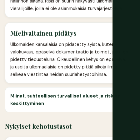
hallinnon aikana. Riski on suurin näkyvästi ulkomaisille
vierailijoille, joilla ei ole asianmukaisia turvajärjestelyjä.
Mielivaltainen pidätys
Ulkomaiden kansalaisia on pidätetty syistä, kuten
valokuvaus, epäselvä dokumentaatio ja toimet, joita on
pidetty tiedusteluna. Oikeudellinen kehys on epäselvä,
ja useita ulkomaalaisia on pidetty pitkiä aikoja ilman
selkeää viestintää heidän suurlähetystöihinsä.
Miinat, suhteellisen turvalliset alueet ja riskien
keskittyminen
Nykyiset kehotustasot