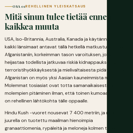
OSA 01
REHELLINEN YLEISKATSAUS
Mitä sinun tulee tietää ennen
kaikkea muuta
USA, Iso-Britannia, Australia, Kanada ja käytännössä
kaikki länsimaat antavat tällä hetkellä matkustuskieltoja
Afganistaniin, korkeimman tason varoituksen, joka
heijastaa todellista jatkuvaa riskiä kidnappauksesta,
terroristihyökkäyksestä ja mielivaltaisesta pidätyksestä.
Afganistan on myös yksi Aasian kauneimmista maista.
Molemmat tosiasiat ovat totta samanaikaisesti, ja
molempien pitäminen ilman, että toinen kumoaa toista,
on rehellinen lähtökohta tälle oppaalle.
Hindu Kush -vuoret nousevat 7 400 metriin, ja niiden
juurella on tuotettu maailman hienoimpia
granaattiomenia, rypäleitä ja meloneja kolmen tuhannen