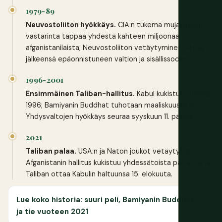
1979-89
Neuvostoliiton hyökkäys.
CIA:n tukema mujahideen-
vastarinta tappaa yhdestä kahteen miljoonaa
afganistanilaista; Neuvostoliiton vetäytyminen jättää
jälkeensä epäonnistuneen valtion ja sisällissodan.
1996-2001
Ensimmäinen Taliban-hallitus.
Kabul kukistuu vuonna
1996; Bamiyanin Buddhat tuhotaan maaliskuussa 2001;
Yhdysvaltojen hyökkäys seuraa syyskuun 11. päivää.
2021
Taliban palaa.
USA:n ja Naton joukot vetäytyvät;
Afganistanin hallitus kukistuu yhdessätoista päivässä, ja
Taliban ottaa Kabulin haltuunsa 15. elokuuta.
Lue koko historia: suuri peli, Bamiyanin Buddhat
ja tie vuoteen 2021