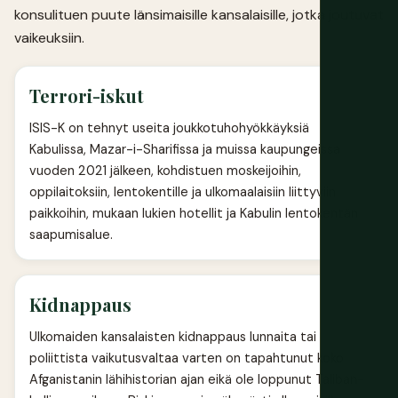
konsulituen puute länsimaisille kansalaisille, jotka joutuvat
vaikeuksiin.
Terrori-iskut
ISIS-K on tehnyt useita joukkotuhohyökkäyksiä
Kabulissa, Mazar-i-Sharifissa ja muissa kaupungeissa
vuoden 2021 jälkeen, kohdistuen moskeijoihin,
oppilaitoksiin, lentokentille ja ulkomaalaisiin liittyviin
paikkoihin, mukaan lukien hotellit ja Kabulin lentokentän
saapumisalue.
Kidnappaus
Ulkomaiden kansalaisten kidnappaus lunnaita tai
poliittista vaikutusvaltaa varten on tapahtunut koko
Afganistanin lähihistorian ajan eikä ole loppunut Taliban-