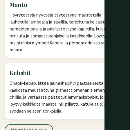
Mantu
Höyrytettyjä nyyttejä täytettynä maustetulla
jauhetulla lampaalla ja sipulilla, tarjoiltuna keltaisten
herneiden päällä ja päällystettynä jogurtilla, kuivatulla
mintulla ja tomaattipohjaisella kastikkeella. Löytyy
ravintoloista ympäri Kabulia ja perheaterioissa ympäri
maata.
Kebabit
Chapli-kebab, litteä jauhelihapihvi paštulaisesta
kaakosta maustettuna granaattiomenan siemenillä ja
chilillä, ja vartaassa paistetut lammaskebabit, joita
löytyy kaikkialta maasta: hiiligrillattu katukeittiö, jota
syödään seisten torikojulla.