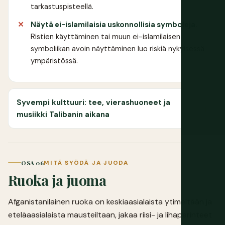
tarkastuspisteellä.
Näytä ei-islamilaisia uskonnollisia symboleja.
Ristien käyttäminen tai muun ei-islamilaisen
symboliikan avoin näyttäminen luo riskiä nykyisessä
ympäristössä.
Syvempi kulttuuri: tee, vierashuoneet ja
musiikki Talibanin aikana
OSA 06
MITÄ SYÖDÄ JA JUODA
Ruoka ja juoma
Afganistanilainen ruoka on keskiaasialaista ytimeltään ja
eteläaasialaista mausteiltaan, jakaa riisi- ja lihaperinteet