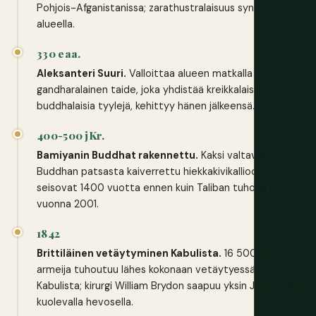
Pohjois-Afganistanissa; zarathustralaisuus syntyy
alueella.
330 eaa.
Aleksanteri Suuri.
Valloittaa alueen matkalla Intiaan;
gandharalainen taide, joka yhdistää kreikkalaisia ja
buddhalaisia tyylejä, kehittyy hänen jälkeensä.
400-500 jKr.
Bamiyanin Buddhat rakennettu.
Kaksi valtavaa
Buddhan patsasta kaiverrettu hiekkakivikallioon
seisovat 1400 vuotta ennen kuin Taliban tuhoaa ne
vuonna 2001.
1842
Brittiläinen vetäytyminen Kabulista.
16 500 miehen
armeija tuhoutuu lähes kokonaan vetäytyessään
Kabulista; kirurgi William Brydon saapuu yksin Jalalabadiin
kuolevalla hevosella.