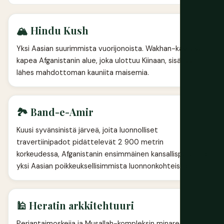
🏔️ Hindu Kush
Yksi Aasian suurimmista vuorijonoista. Wakhan-käytävä,
kapea Afganistanin alue, joka ulottuu Kiinaan, sisältää
lähes mahdottoman kauniita maisemia.
🏞️ Band-e-Amir
Kuusi syvänsinistä järveä, joita luonnolliset
travertiinipadot pidättelevät 2 900 metrin
korkeudessa, Afganistanin ensimmäinen kansallispuisto ja
yksi Aasian poikkeuksellisimmista luonnonkohteista.
🕌 Heratin arkkitehtuuri
Perjantaimoskeija ja Musallah-kompleksin minareetit