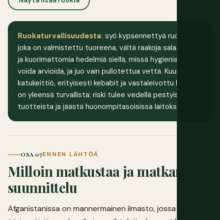
Näytä lisää ruokia
Ruokaturvallisuudesta:
syö kypsennettyä ruokaa,
joka on valmistettu tuoreena, vältä raakoja salaatteja
ja kuorimattomia hedelmiä siellä, missä hygieniaa ei
voida arvioida, ja juo vain pullotettua vettä. Kuuma
katukeittiö, erityisesti kebabit ja vastaleivottu leipä,
on yleensä turvallista; riski tulee vedellä pestyistä
tuotteista ja jäästä huonompitasoisissa laitoksissa.
OSA 07
ENNEN LÄHTÖÄ
Milloin matkustaa ja matkan
suunnittelu
Afganistanissa on mannermainen ilmasto, jossa on