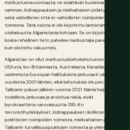
matkustusneuvonnasta; ne sisältävät kuoleman, vakavan
vamman, kidnappauksen ja mielivaltaisen pidätyksen
sekä valtiollisten että ei-valtiollisten toimijoiden
toimesta. Tätä osiota ei ole kirjoitettu lannistamaan
uteliaisuutta Afganistania kohtaan. Se on kirjoitettu,
koska rehellinen tieto palvelee matkustajia paremmin
kuin siloiteltu vakuuttelu.
Afganistan on ollut matkustuskieltokehotusten kohteena
USA:sta, Iso-Britanniasta, Australiasta, Kanadasta ja
useimmista Euroopan hallituksista jatkuvasti vähintään
vuodesta 2001 lähtien, eikä kehotuksia ole peruttu
Talibanin paluun jälkeen vuonna 2021. Nämä heijastavat
todellista, jatkuvaa ja arvioitua riskiä, eivät
byrokraattista varovaisuutta: ISIS-K:n
terroristihyökkäykset, kidnappaukset rikollisten ja
poliittisten toimijoiden toimesta, mielivaltainen pidätys
Talibanin turvallisuusjoukkojen toimesta ja yleinen