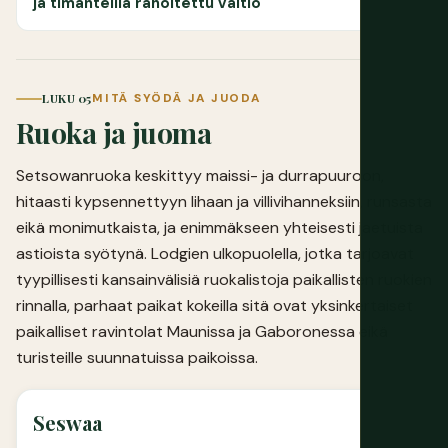
ja timanteilla rahoitettu valtio
LUKU 05
MITÄ SYÖDÄ JA JUODA
Ruoka ja juoma
Setsowanruoka keskittyy maissi- ja durrapuuroon,
hitaasti kypsennettyyn lihaan ja villivihanneksiin, runsasta
eikä monimutkaista, ja enimmäkseen yhteisesti jaetuista
astioista syötynä. Lodgien ulkopuolella, jotka tarjoavat
tyypillisesti kansainvälisiä ruokalistoja paikallisten ruokien
rinnalla, parhaat paikat kokeilla sitä ovat yksinkertaiset
paikalliset ravintolat Maunissa ja Gaboronessa eikä
turisteille suunnatuissa paikoissa.
Seswaa