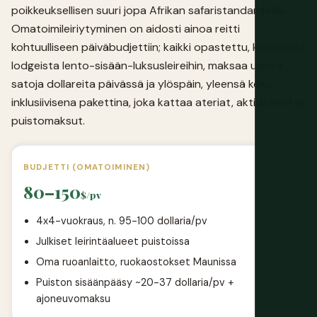
poikkeuksellisen suuri jopa Afrikan safaristandardeilla.
Omatoimileiriytyminen on aidosti ainoa reitti
kohtuulliseen päiväbudjettiin; kaikki opastettu, klassisista
lodgeista lento-sisään-luksusleireihin, maksaa useita
satoja dollareita päivässä ja ylöspäin, yleensä koko-
inklusiivisena pakettina, joka kattaa ateriat, aktiviteetit ja
puistomaksut.
BUDJETTI (OMATOIMINEN)
80–150
$/pv
4x4-vuokraus, n. 95-100 dollaria/pv
Julkiset leirintäalueet puistoissa
Oma ruoanlaitto, ruokaostokset Maunissa
Puiston sisäänpääsy ~20-37 dollaria/pv +
ajoneuvomaksu