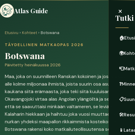
×
Atlas Guide
Tutki
Etusivu
›
Kohteet
› Botswana
🏠
Etus
TÄYDELLINEN MATKAOPAS 2026
Botswana
🌍
Koht
Päivitetty heinäkuussa 2026
📮
Matk
Maa, joka on suunnilleen Ranskan kokoinen ja jossa asuu
alle kolme miljoonaa ihmistä, joista suurin osa asuu
❓
Minn
kaukana siitä erämaasta, joka teki siitä kuuluisan.
Okavangojoki virtaa alas Angolan ylängöiltä ja sen sijaan,
📋
Suun
että se saavuttaisi minkään valtameren, se leviää
Kalaharin hiekkaan ja haihtuu joka vuosi muuttaen aavikon
🛠️
Resu
nurkan yhdeksi maapallon rikkaimmista kosteikoista.
Botswana rakensi koko matkailuteollisuutensa sen varaan,
📱
Lata