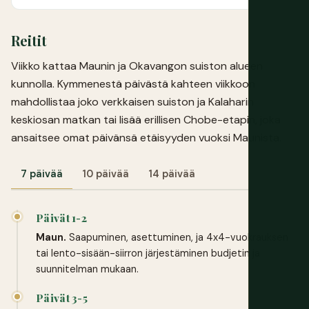
Reitit
Viikko kattaa Maunin ja Okavangon suiston alueen
kunnolla. Kymmenestä päivästä kahteen viikkoon
mahdollistaa joko verkkaisen suiston ja Kalaharin
keskiosan matkan tai lisää erillisen Chobe-etapin, joka
ansaitsee omat päivänsä etäisyyden vuoksi Maunista.
7 päivää
10 päivää
14 päivää
Päivät 1-2
Maun.
Saapuminen, asettuminen, ja 4x4-vuokrauksen
tai lento-sisään-siirron järjestäminen budjetin ja
suunnitelman mukaan.
Päivät 3-5