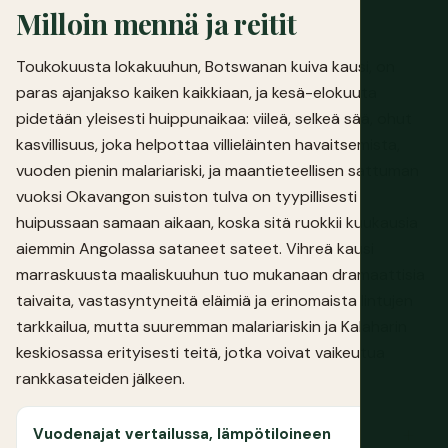
Milloin mennä ja reitit
Toukokuusta lokakuuhun, Botswanan kuiva kausi, on
paras ajanjakso kaiken kaikkiaan, ja kesä-elokuuta
pidetään yleisesti huippunaikaa: viileä, selkeä sää, ohut
kasvillisuus, joka helpottaa villieläinten havaitsemista,
vuoden pienin malariariski, ja maantieteellisen sattuman
vuoksi Okavangon suiston tulva on tyypillisesti
huipussaan samaan aikaan, koska sitä ruokkii kuukausia
aiemmin Angolassa sataneet sateet. Vihreä kausi
marraskuusta maaliskuuhun tuo mukanaan dramaattisia
taivaita, vastasyntyneitä eläimiä ja erinomaista lintujen
tarkkailua, mutta suuremman malariariskin ja Kalaharin
keskiosassa erityisesti teitä, jotka voivat vaikeutua
rankkasateiden jälkeen.
Vuodenajat vertailussa, lämpötiloineen