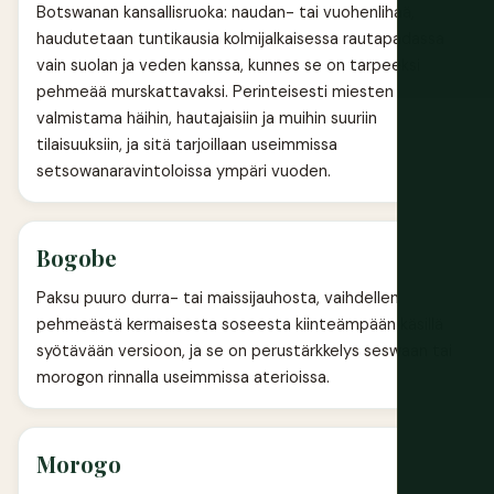
Botswanan kansallisruoka: naudan- tai vuohenlihaä,
haudutetaan tuntikausia kolmijalkaisessa rautapadassa
vain suolan ja veden kanssa, kunnes se on tarpeeksi
pehmeää murskattavaksi. Perinteisesti miesten
valmistama häihin, hautajaisiin ja muihin suuriin
tilaisuuksiin, ja sitä tarjoillaan useimmissa
setsowanaravintoloissa ympäri vuoden.
Bogobe
Paksu puuro durra- tai maissijauhosta, vaihdellen
pehmeästä kermaisesta soseesta kiinteämpään käsillä
syötävään versioon, ja se on perustärkkelys seswaan tai
morogon rinnalla useimmissa aterioissa.
Morogo