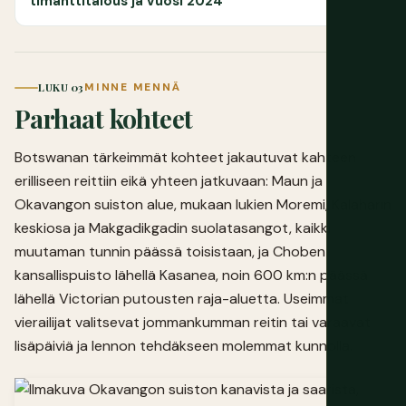
timanttitalous ja vuosi 2024
LUKU 03
MINNE MENNÄ
Parhaat kohteet
Botswanan tärkeimmät kohteet jakautuvat kahteen
erilliseen reittiin eikä yhteen jatkuvaan: Maun ja
Okavangon suiston alue, mukaan lukien Moremi, Kalaharin
keskiosa ja Makgadikgadin suolatasangot, kaikki
muutaman tunnin päässä toisistaan, ja Choben
kansallispuisto lähellä Kasanea, noin 600 km:n päässä
lähellä Victorian putousten raja-aluetta. Useimmat
vierailijat valitsevat jommankumman reitin tai varaavat
lisäpäiviä ja lennon tehdäkseen molemmat kunnolla.