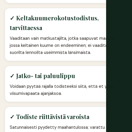
✓ Keltakuumerokotustodistus,
tarvittaessa
Vaaditaan vain matkustajilta, jotka saapuvat maasta,
jossa keltainen kuume on endeeminen; ei vaadita
suorilta lennoilta useimmista länsimaista.
✓ Jatko- tai paluulippu
Voidaan pyytää rajalla todisteeksi siitä, että et ylitä
viisumivapaata ajanjaksoa.
✓ Todiste riittävistä varoista
Satunnaisesti pyydetty maahantulossa; varattu