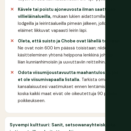
Kävele tai poistu ajoneuvosta ilman saattajaa
villieläinalueilla,
mukaan lukien aidattomilla
lodgeilla ja leirintäalueilla pimeän jälkeen, jolloin
eläimet liikkuvat vapaasti leirin läpi.
Oleta, että suisto ja Chobe ovat lähellä toisiaan.
Ne ovat noin 600 km päässä toisistaan; niiden
käsitteleminen yhtenä helppona lenkkinä johtaa
liian kunnianhimoisiin ja uuvuttaviin reitteihin.
Odota viisumijoustavuutta maahantulossa, jos
et ole viisumivapaalla listalla.
Tarkista oman
kansalaisuutesi vaatimukset ennen lentämistä,
koska kaikki maat eivät ole oikeutettuja 90 päivän
poikkeukseen.
Syvempi kulttuuri: Sanit, setsowanayhteiskunta