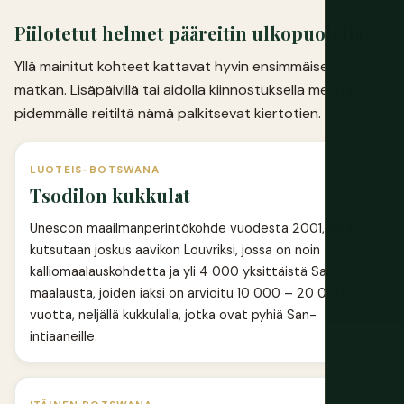
Piilotetut helmet pääreitin ulkopuolella
Yllä mainitut kohteet kattavat hyvin ensimmäisen
matkan. Lisäpäivillä tai aidolla kiinnostuksella mennä
pidemmälle reitiltä nämä palkitsevat kiertotien.
LUOTEIS-BOTSWANA
Tsodilon kukkulat
Unescon maailmanperintökohde vuodesta 2001, jota
kutsutaan joskus aavikon Louvriksi, jossa on noin 400
kalliomaalauskohdetta ja yli 4 000 yksittäistä San-
maalausta, joiden iäksi on arvioitu 10 000 – 20 000
vuotta, neljällä kukkulalla, jotka ovat pyhiä San-
intiaaneille.