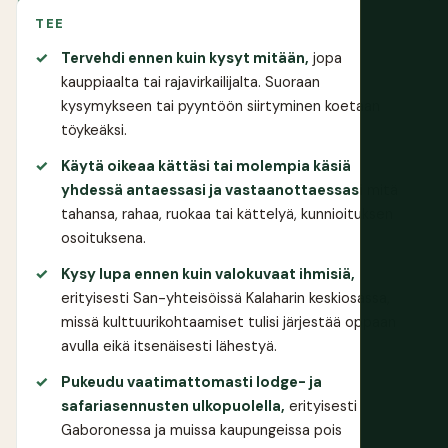
TEE
Tervehdi ennen kuin kysyt mitään,
jopa
kauppiaalta tai rajavirkailijalta. Suoraan
kysymykseen tai pyyntöön siirtyminen koetaan
töykeäksi.
Käytä oikeaa kättäsi tai molempia käsiä
yhdessä antaessasi ja vastaanottaessasi
mitä
tahansa, rahaa, ruokaa tai kättelyä, kunnioituksen
osoituksena.
Kysy lupa ennen kuin valokuvaat ihmisiä,
erityisesti San-yhteisöissä Kalaharin keskiosassa,
missä kulttuurikohtaamiset tulisi järjestää oppaan
avulla eikä itsenäisesti lähestyä.
Pukeudu vaatimattomasti lodge- ja
safariasennusten ulkopuolella,
erityisesti
Gaboronessa ja muissa kaupungeissa pois