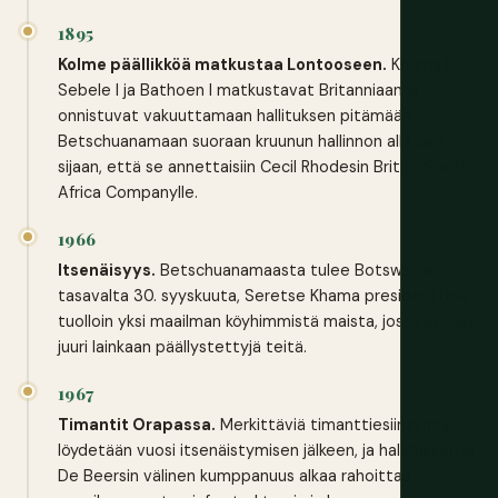
1895
Kolme päällikköä matkustaa Lontooseen.
Khama III,
Sebele I ja Bathoen I matkustavat Britanniaan ja
onnistuvat vakuuttamaan hallituksen pitämään
Betschuanamaan suoraan kruunun hallinnon alla sen
sijaan, että se annettaisiin Cecil Rhodesin British South
Africa Companylle.
1966
Itsenäisyys.
Betschuanamaasta tulee Botswanan
tasavalta 30. syyskuuta, Seretse Khama presidenttinä,
tuolloin yksi maailman köyhimmistä maista, jossa ei ollut
juuri lainkaan päällystettyjä teitä.
1967
Timantit Orapassa.
Merkittäviä timanttiesiintymiä
löydetään vuosi itsenäistymisen jälkeen, ja hallituksen ja
De Beersin välinen kumppanuus alkaa rahoittaa