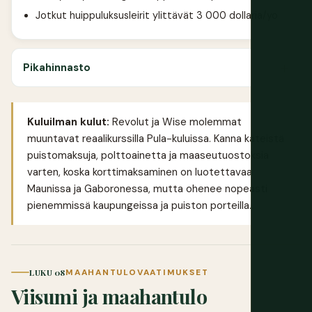
Jotkut huippuluksusleirit ylittävät 3 000 dollaria/yo
Pikahinnasto
Kuluilman kulut:
Revolut
ja
Wise
molemmat
muuntavat reaalikurssilla Pula-kuluissa. Kanna käteistä
puistomaksuja, polttoainetta ja maaseutuostoksia
varten, koska korttimaksaminen on luotettavaa
Maunissa ja Gaboronessa, mutta ohenee nopeasti
pienemmissä kaupungeissa ja puiston porteilla.
LUKU 08
MAAHANTULOVAATIMUKSET
Viisumi ja maahantulo