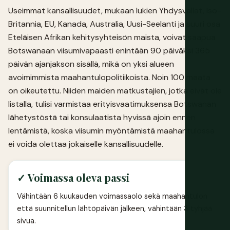
Useimmat kansallisuudet, mukaan lukien Yhdysvallat, Iso-
Britannia, EU, Kanada, Australia, Uusi-Seelanti ja suuri osa
Eteläisen Afrikan kehitysyhteisön maista, voivat saapua
Botswanaan viisumivapaasti enintään 90 päiväksi 365
päivän ajanjakson sisällä, mikä on yksi alueen
avoimimmista maahantulopolitiikoista. Noin 100 maata
on oikeutettu. Niiden maiden matkustajien, jotka eivät ole
listalla, tulisi varmistaa erityisvaatimuksensa Botswanan
lähetystöstä tai konsulaatista hyvissä ajoin ennen
lentämistä, koska viisumin myöntämistä maahantulossa
ei voida olettaa jokaiselle kansallisuudelle.
✓ Voimassa oleva passi
Vähintään 6 kuukauden voimassaolo sekä maahantulon
että suunnitellun lähtöpäivän jälkeen, vähintään 3 tyhjää
sivua.