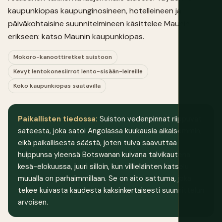
kaupunkiopas kaupunginosineen, hotelleineen ja
päiväkohtaisine suunnitelmineen käsittelee Maunin
erikseen: katso
Maunin kaupunkiopas
.
Mokoro-kanoottiretket suistoon
Kevyt lentokonesiirrot lento-sisään-leireille
Koko kaupunkiopas saatavilla
Paikallisten tiedossa:
Suiston vedenpinnat riippuvat
sateesta, joka satoi Angolassa kuukausia aikaisemmin,
eikä paikallisesta säästä, joten tulva saavuttaa
huippunsa yleensä Botswanan kuivana talvikautena
kesä-elokuussa, juuri silloin, kun villieläinten katselu
muualla on parhaimmillaan. Se on aito sattuma, joka
tekee kuivasta kaudesta kaksinkertaisesti suunnittelun
arvoisen.