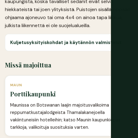
kaupungista, koska tavalliset sedanit eivät selviä
hiekkateistä tai joen ylityksistä. Puistojen sisällä oppaan
ohjaama ajoneuvo tai oma 4x4 on ainoa tapa liikkua,
julkista liikennettä ei ole suojelualueilla.
Kuljetusyksityiskohdat ja käytännön valmistelut
Missä majoittua
MAUN
Porttikaupunki
Maunissa on Botswanan laajin majoitusvalikoima
reppumatkustajalodgeista Thamalakanejoella
vakiintuneisiin hotelleihin; katso
Maunin kaupunkiopas
tarkkoja, valikoituja suosituksia varten.