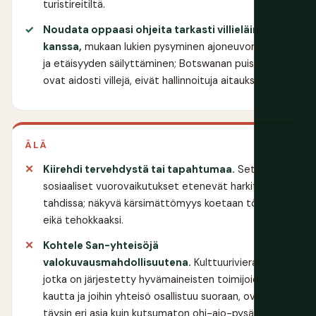
turistireitiltä.
Noudata oppaasi ohjeita tarkasti villieläinten
kanssa,
mukaan lukien pysyminen ajoneuvon sisällä
ja etäisyyden säilyttäminen; Botswanan puistot
ovat aidosti villejä, eivät hallinnoituja aitauksia.
ÄLÄ
Kiirehdi tervehdystä tai tapahtumaa.
Setsowan
sosiaaliset vuorovaikutukset etenevät harkitussa
tahdissa; näkyvä kärsimättömyys koetaan töykeäksi
eikä tehokkaaksi.
Kohtele San-yhteisöjä
valokuvausmahdollisuutena.
Kulttuurivierailut,
jotka on järjestetty hyvämaineisten toimijoiden
kautta ja joihin yhteisö osallistuu suoraan, ovat
täysin eri asia kuin kutsumaton ohi-ajo-pysähdys.