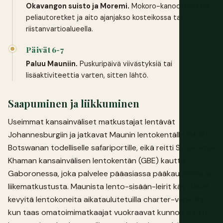
Okavangon suisto ja Moremi.
Mokoro-kanoottiretket,
peliautoretket ja aito ajanjakso kosteikossa tai
riistanvartioalueella.
Päivät 6-7
Paluu Mauniin.
Puskuripäivä viivästyksiä tai
lisäaktiviteettia varten, sitten lähtö.
Saapuminen ja liikkuminen
Useimmat kansainväliset matkustajat lentävät
Johannesburgiin ja jatkavat Maunin lentokentälle (MUB),
Botswanan todelliselle safariportille, eikä reitti Sir Seretse
Khaman kansainvälisen lentokentän (GBE) kautta
Gaboronessa, joka palvelee pääasiassa pääkaupunkia ja
liikematkustusta. Maunista lento-sisään-leirit käyttävät
kevyitä lentokoneita aikataulutetuilla charter-verkoilla,
kun taas omatoimimatkaajat vuokraavat kunnon 4x4:n