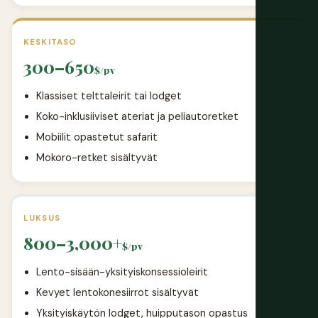
KESKITASO
300–650
$/pv
Klassiset telttaleirit tai lodget
Koko-inklusiiviset ateriat ja peliautoretket
Mobiilit opastetut safarit
Mokoro-retket sisältyvät
LUKSUS
800–3,000+
$/pv
Lento-sisään-yksityiskonsessioleirit
Kevyet lentokonesiirrot sisältyvät
Yksityiskäytön lodget, huipputason opastus