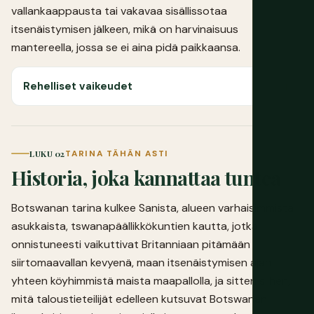
vallankaappausta tai vakavaa sisällissotaa
itsenäistymisen jälkeen, mikä on harvinaisuus
mantereella, jossa se ei aina pidä paikkaansa.
Rehelliset vaikeudet
LUKU 02
TARINA TÄHÄN ASTI
Historia, joka kannattaa tuntea
Botswanan tarina kulkee Sanista, alueen varhaisimmista
asukkaista, tswanapäällikkökuntien kautta, jotka
onnistuneesti vaikuttivat Britanniaan pitämään
siirtomaavallan kevyenä, maan itsenäistymisen ajan
yhteen köyhimmistä maista maapallolla, ja sitten siihen,
mitä taloustieteilijät edelleen kutsuvat Botswanan