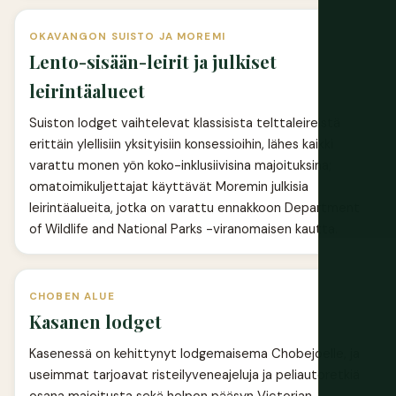
OKAVANGON SUISTO JA MOREMI
Lento-sisään-leirit ja julkiset
leirintäalueet
Suiston lodget vaihtelevat klassisista telttaleireistä
erittäin ylellisiin yksityisiin konsessioihin, lähes kaikki
varattu monen yön koko-inklusiivisina majoituksina;
omatoimikuljettajat käyttävät Moremin julkisia
leirintäalueita, jotka on varattu ennakkoon Department
of Wildlife and National Parks -viranomaisen kautta.
CHOBEN ALUE
Kasanen lodget
Kasenessä on kehittynyt lodgemaisema Chobejoelle, ja
useimmat tarjoavat risteilyveneajeluja ja peliautoretkiä
osana majoitusta sekä helpon pääsyn Victorian