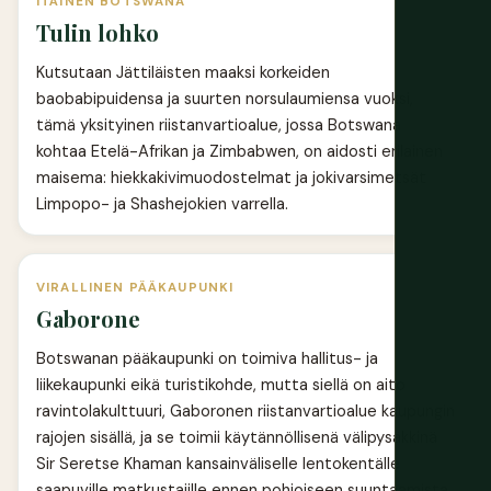
ITÄINEN BOTSWANA
Tulin lohko
Kutsutaan Jättiläisten maaksi korkeiden
baobabipuidensa ja suurten norsulaumiensa vuoksi,
tämä yksityinen riistanvartioalue, jossa Botswana
kohtaa Etelä-Afrikan ja Zimbabwen, on aidosti erilainen
maisema: hiekkakivimuodostelmat ja jokivarsimetsät
Limpopo- ja Shashejokien varrella.
VIRALLINEN PÄÄKAUPUNKI
Gaborone
Botswanan pääkaupunki on toimiva hallitus- ja
liikekaupunki eikä turistikohde, mutta siellä on aito
ravintolakulttuuri, Gaboronen riistanvartioalue kaupungin
rajojen sisällä, ja se toimii käytännöllisenä välipysäkkinä
Sir Seretse Khaman kansainväliselle lentokentälle
saapuville matkustajille ennen pohjoiseen suuntaamista.