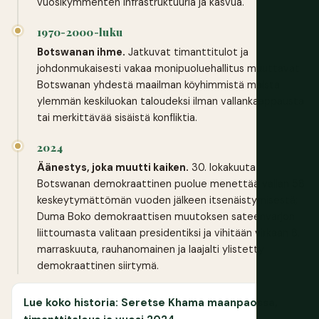
vuosikymmenten infrastruktuuria ja kasvua.
1970-2000-luku
Botswanan ihme.
Jatkuvat timanttitulot ja
johdonmukaisesti vakaa monipuoluehallitus muuttavat
Botswanan yhdestä maailman köyhimmistä maista
ylemmän keskiluokan taloudeksi ilman vallankaappausta
tai merkittävää sisäistä konfliktia.
2024
Äänestys, joka muutti kaiken.
30. lokakuuta
Botswanan demokraattinen puolue menettää vallan 58
keskeytymättömän vuoden jälkeen itsenäistymisestä;
Duma Boko demokraattisen muutoksen sateenvarjon
liittoumasta valitaan presidentiksi ja vihitään virkaan 8.
marraskuuta, rauhanomainen ja laajalti ylistetty
demokraattinen siirtymä.
Lue koko historia: Seretse Khama maanpaossa,