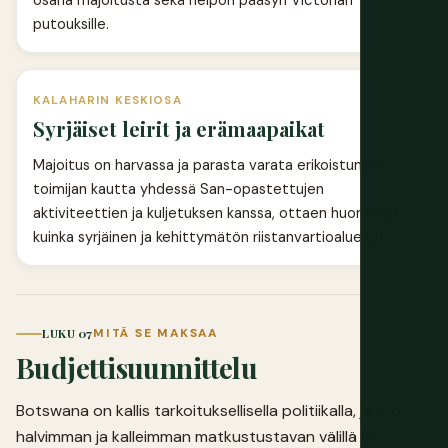
putouksille.
KALAHARIN KESKIOSA
Syrjäiset leirit ja erämaapaikat
Majoitus on harvassa ja parasta varata erikoistuneen
toimijan kautta yhdessä San-opastettujen
aktiviteettien ja kuljetuksen kanssa, ottaen huomioon
kuinka syrjäinen ja kehittymätön riistanvartioalue on.
LUKU 07
MITÄ SE MAKSAA
Budjettisuunnittelu
Botswana on kallis tarkoituksellisella politiikalla, ja ero
halvimman ja kalleimman matkustustavan välillä on