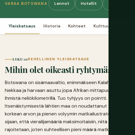
Lennot
Hotellit
Kierrokset & 
VARAA BOTSWANA
Yleiskatsaus
Historia
Kohteet
Kulttuuri
Ruoka
LUKU 01
REHELLINEN YLEISKATSAUS
Mihin olet oikeasti ryhtymässä
Botswana on sisämaavaltio, enimmäkseen Kalaharin
hiekkaa ja harvaan asuttu jopa Afrikan mittapuulla, alle 5
ihmistä neliökilometrillä. Tuo tyhjyys on pointti.
Itsenäistymisestä lähtien maa on noudattanut tietoista
korkean arvon ja pienen volyymin matkailustrategiaa: sen
sijaan, että vierailijamääriä maksimoitaisiin, niitä
rajoitetaan, joten suhteellisen pieni määrä matkustajia