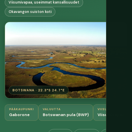
Viisumivapaa, useimmat kansallisuudet
Okavangon suiston koti
BOTSWANA · 22.3°S 24.7°E
PÄÄKAUPUNKI
VALUUTTA
VIISUMI
Gaborone
Botswanan pula (BWP)
Viisumivapaa, 90