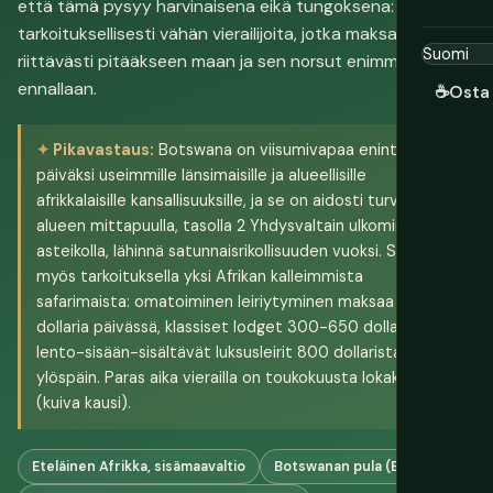
että tämä pysyy harvinaisena eikä tungoksena:
tarkoituksellisesti vähän vierailijoita, jotka maksavat
riittävästi pitääkseen maan ja sen norsut enimmäkseen
ennallaan.
☕
Osta 
Pikavastaus:
Botswana on viisumivapaa enintään 90
päiväksi useimmille länsimaisille ja alueellisille
afrikkalaisille kansallisuuksille, ja se on aidosti turvallinen
alueen mittapuulla, tasolla 2 Yhdysvaltain ulkoministeriön
asteikolla, lähinnä satunnaisrikollisuuden vuoksi. Se on
myös tarkoituksella yksi Afrikan kalleimmista
safarimaista: omatoiminen leiriytyminen maksaa 80-150
dollaria päivässä, klassiset lodget 300-650 dollaria,
lento-sisään-sisältävät luksusleirit 800 dollarista
ylöspäin. Paras aika vierailla on toukokuusta lokakuuhun
(kuiva kausi).
Eteläinen Afrikka, sisämaavaltio
Botswanan pula (BWP)