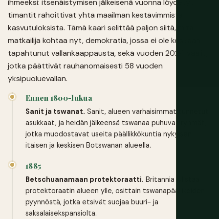
ihmeeksi: itsenäistymisen jälkeisenä vuonna löydetyt
timantit rahoittivat yhtä maailman kestävimmistä
kasvutuloksista. Tämä kaari selittää paljon siitä, mitä
matkailija kohtaa nyt, demokratia, jossa ei ole koskaan
tapahtunut vallankaappausta, sekä vuoden 2024 vaalit,
jotka päättivät rauhanomaisesti 58 vuoden
yksipuoluevallan.
Ennen 1800-lukua
Sanit ja tswanat.
Sanit, alueen varhaisimmat tunnetut
asukkaat, ja heidän jälkeensä tswanaa puhuvat ryhmät,
jotka muodostavat useita päällikkökuntia nykyisen
itäisen ja keskisen Botswanan alueella.
1885
Betschuanamaan protektoraatti.
Britannia julistaa
protektoraatin alueen ylle, osittain tswanapäälliköiden
pyynnöstä, jotka etsivät suojaa buuri- ja
saksalaisekspansiolta.