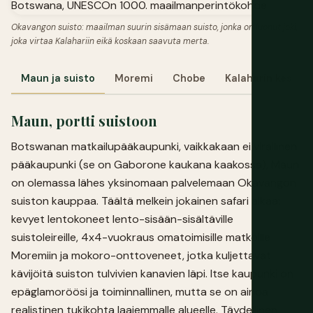
Okavangon suisto: maailman suurin sisämaan suisto, jonka on luonut joki,
joka virtaa Kalahariin eikä koskaan saavuta merta.
Maun ja suisto
Moremi
Chobe
Kalaharin keskio
Maun, portti suistoon
Botswanan matkailupääkaupunki, vaikkakaan ei virallinen
pääkaupunki (se on Gaborone kaukana kaakossa), Maun
on olemassa lähes yksinomaan palvelemaan Okavangon
suiston kauppaa. Täältä melkein jokainen safari alkaa:
kevyet lentokoneet lento-sisään-sisältäville
suistoleireille, 4x4-vuokraus omatoimisille matkoille
Moremiin ja mokoro-onttoveneet, jotka kuljettavat
kävijöitä suiston tulvivien kanavien läpi. Itse kaupunki on
epäglamoröösi ja toiminnallinen, mutta se on ainoa
realistinen tukikohta laajemmalle alueelle. Täydellinen