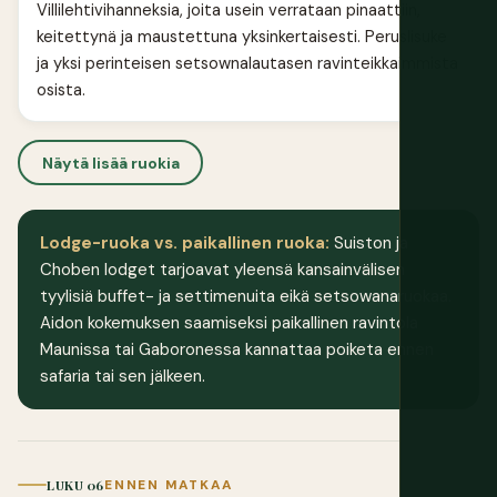
Villilehtivihanneksia, joita usein verrataan pinaattiin,
keitettynä ja maustettuna yksinkertaisesti. Peruslisuke
ja yksi perinteisen setsownalautasen ravinteikkaimmista
osista.
Näytä lisää ruokia
Lodge-ruoka vs. paikallinen ruoka:
Suiston ja
Choben lodget tarjoavat yleensä kansainvälisen
tyylisiä buffet- ja settimenuita eikä setsowanaruokaa.
Aidon kokemuksen saamiseksi paikallinen ravintola
Maunissa tai Gaboronessa kannattaa poiketa ennen
safaria tai sen jälkeen.
LUKU 06
ENNEN MATKAA