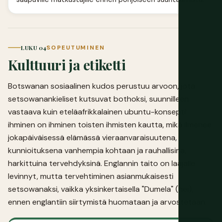
LUKU 04
SOPEUTUMINEN
Kulttuuri ja etiketti
Botswanan sosiaalinen kudos perustuu arvoon, jota
setsowanankieliset kutsuvat bothoksi, suunnilleen
vastaava kuin eteläafrikkalainen ubuntu-konsepti:
ihminen on ihminen toisten ihmisten kautta, mikä ilmenee
jokapäiväisessä elämässä vieraanvaraisuutena,
kunnioituksena vanhempia kohtaan ja rauhallisina,
harkittuina tervehdyksinä. Englannin taito on laajalle
levinnyt, mutta tervehtiminen asianmukaisesti
setsowanaksi, vaikka yksinkertaisella "Dumela" (hei),
ennen englantiin siirtymistä huomataan ja arvostetaan.