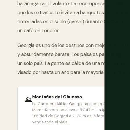
harán agarrar el volante. La recompensa por tolerar
que los extraños te invitan a banquetes de varias ho
enterradas en el suelo (qvevri) durante 8.000 años
un café en Londres.
Georgia es uno de los destinos con mejor relación c
y absurdamente barata. Los paisajes pasan de pico
un solo país. La gente es cálida de una manera que s
visado por hasta un año para la mayoría de las nacion
Montañas del Cáucaso
⛰
La Carretera Militar Georgiana sube a 2.395 m. El
Monte Kazbek se eleva a 5.047 m. La Iglesia de la
Trinidad de Gergeti a 2.170 m es la fotografía que
vende todo el viaje.