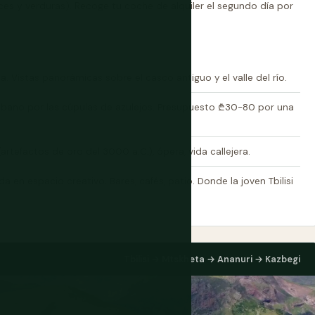
eces y verduras). Recoge tu coche de alquiler el segundo día por
a. Vistas panorámicas sobre el casco antiguo y el valle del río.
 Abano por las cúpulas de azulejos. Presupuesto ₾30-80 por una
(artefactos de oro del 3000 a.C.), ópera, vida callejera.
a en espacio creativo. Bares, cafés, patio. Donde la joven Tbilisi
Tbilisi → Mtskheta → Ananuri → Kazbegi