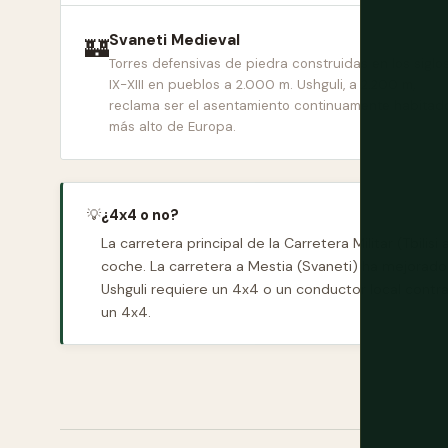
Svaneti Medieval
🏰
Torres defensivas de piedra construidas en los siglo
IX-XIII en pueblos a 2.000 m. Ushguli, a 2.200 m,
reclama ser el asentamiento continuamente habitad
más alto de Europa.
💡
¿4x4 o no?
La carretera principal de la Carretera Militar (Tbil
coche. La carretera a Mestia (Svaneti) ha mejorado
Ushguli requiere un 4x4 o un conductor local contrata
un 4x4.