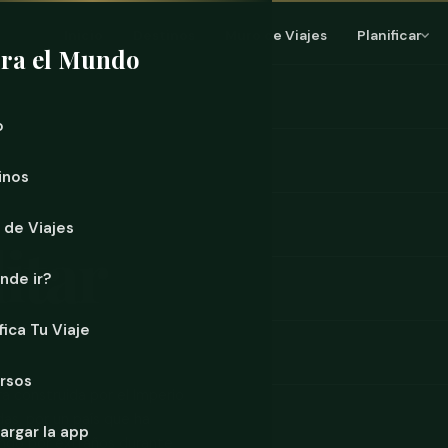
Inicio
Destinos
Muro de Viajes
Planificar
ra el Mundo
o
inos
ANA
 de Viajes
itar
nde ir?
fica Tu Viaje
rsos
ra construida por el Imperio
as, por un país que ha
argar la app
ndo por extraños durante