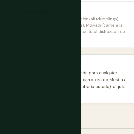
La Comida
🍖
s
Khachapuri (pan con queso). Khinkali (dumplings).
Churchkhela (dulce de nueces). Mtsvadi (carne a la
o
parrilla). El supra es un evento cultural disfrazado de
cena.
isi a Kazbegi) está pavimentada y es adecuada para cualquier
 pero puede ser áspera en secciones. La carretera de Mestia a
do. Si Svaneti está en tu itinerario (y debería estarlo), alquila