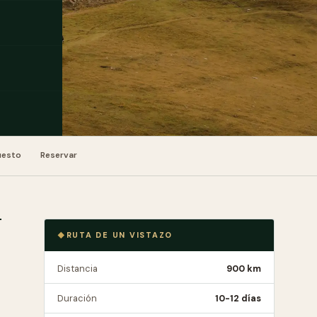
uesto
Reservar
RUTA DE UN VISTAZO
Distancia
900 km
Duración
10-12 días