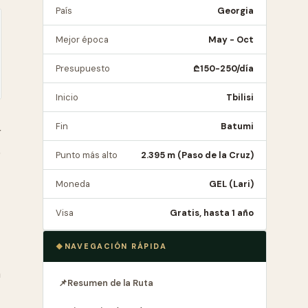
País
Georgia
Mejor época
May - Oct
Presupuesto
₾150-250/día
Inicio
Tbilisi
Fin
Batumi
r
0
Punto más alto
2.395 m (Paso de la Cruz)
Moneda
GEL (Lari)
Visa
Gratis, hasta 1 año
NAVEGACIÓN RÁPIDA
a
📌
Resumen de la Ruta