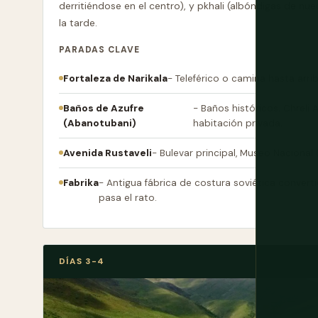
derritiéndose en el centro), y pkhali (albóndigas de nu
la tarde.
PARADAS CLAVE
Fortaleza de Narikala
- Teleférico o camina hasta arrib
Baños de Azufre
- Baños históricos. Chreli
(Abanotubani)
habitación privada.
Avenida Rustaveli
- Bulevar principal, Museo Nacional 
Fabrika
- Antigua fábrica de costura soviética convertid
pasa el rato.
DÍAS 3-4