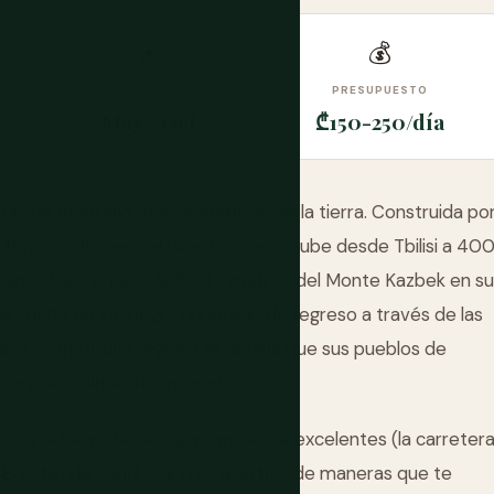
☀
💰
MEJOR ÉPOCA
PRESUPUESTO
May - Oct
₾150-250/día
teras de montaña más dramáticas de la tierra. Construida po
er tropas a través del Gran Cáucaso, sube desde Tbilisi a 40
asando bajo el pico de 5.047 metros del Monte Kazbek en su
 la vuelta en Kazbegi, conducirás de regreso a través de las
acia Svaneti, una región tan aislada que sus pueblos de
rna esencialmente sin cambios.
Las carreteras de Georgia van desde excelentes (la carreter
). El estilo de conducción es asertivo de maneras que te