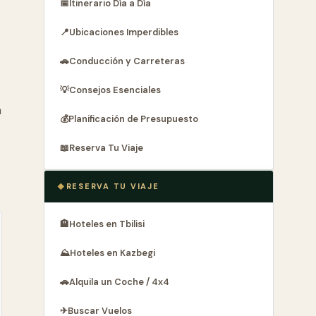
📅
Itinerario Día a Día
📍
Ubicaciones Imperdibles
🚗
Conducción y Carreteras
💡
Consejos Esenciales
a
💰
Planificación de Presupuesto
📖
Reserva Tu Viaje
RESERVA TU VIAJE
🏨
Hoteles en Tbilisi
⛰
Hoteles en Kazbegi
🚗
Alquila un Coche / 4x4
✈
Buscar Vuelos