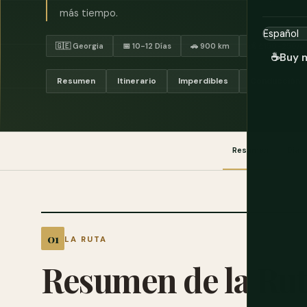
más tiempo.
🇬🇪 Georgia
📅 10-12 Días
🚗 900 km
💰 ₾150-250/d
☕
Buy 
Resumen
Itinerario
Imperdibles
Conducción
Resumen
Día a
LA RUTA
Resumen de la Ru