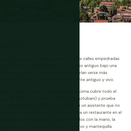
2 noches Tbilisi
 hace. Balcones de madera se inclinan sobre calles empedradas
rsando. Baños de azufre humean en el barrio antiguo bajo una
o futurista conecta dos barrios que no podrían verse más
 río Mtkvari y logra sentirse simultáneamente antiguo y vivo.
co o a pie por la cresta. La vista desde la cima cubre todo el
ravés del distrito de baños de azufre (Abanotubani) y prueba
ta: agua caliente de azufre, un frotado de un asistente que no
 que dura tres días. Por la noche, encuentra un restaurante en el
ellenos de carne especiada y caldo, comidos con la mano, la
n con queso en forma de barco con un huevo y mantequilla