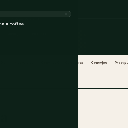
ía
☀ Mejor May-Oct
me a coffee
Consejos
Reservar
 Día
Imperdibles
Conducción y Carreteras
Consejos
Presup
ta