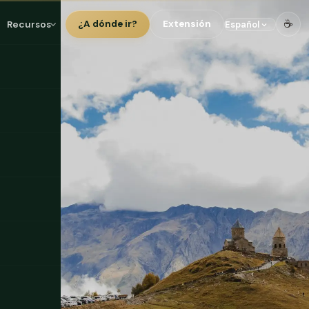
☕
Recursos
¿A dónde ir?
Extensión