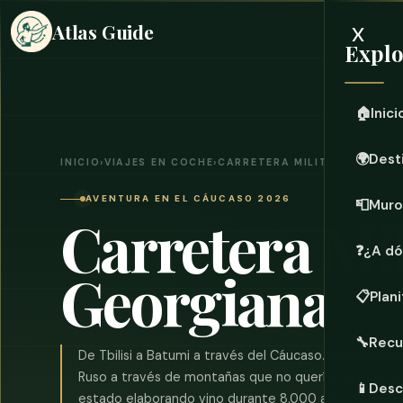
x
Atlas Guide
Explo
🏠
Inici
🌍
Dest
INICIO
›
VIAJES EN COCHE
›
CARRETERA MILITAR GEORGI
AVENTURA EN EL CÁUCASO 2026
📮
Muro
Carretera Mil
❓
¿A dó
Georgiana
📋
Plani
🔧
Recu
De Tbilisi a Batumi a través del Cáucaso. Una carrete
Ruso a través de montañas que no querían ser cruzad
📱
Desc
estado elaborando vino durante 8.000 años y brinda