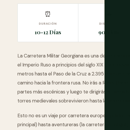
⏰
🚗
DURACIÓN
DISTANCIA
10-12 Días
900 km
La Carretera Militar Georgiana es una de las carre
el Imperio Ruso a principios del siglo XIX para mov
metros hasta el Paso de la Cruz a 2.395 metros, p
camino hacia la frontera rusa. No irás a Rusia. Darás
partes más escénicas y luego te dirigirás al oeste h
torres medievales sobrevivieron hasta la era mode
Esto no es un viaje por carretera europeo pulido. 
principal) hasta aventureras (la carretera a Ushguli