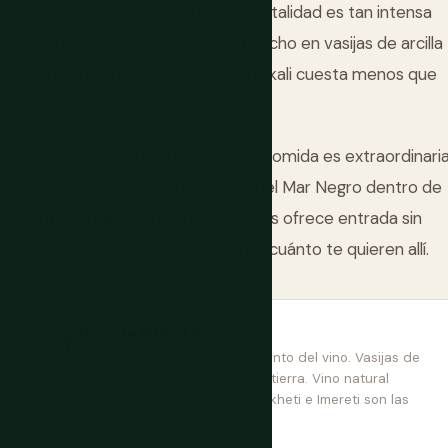
 todo esto es un país donde la hospitalidad es tan intensa
ras (supras), donde el vino se ha hecho en vasijas de arcilla
, y donde un plato de dumplings khinkali cuesta menos que
alidad-precio en cualquier lugar. La comida es extraordinari
s del Cáucaso a costa subtropical del Mar Negro dentro de
e siente genuina porque lo es. El país ofrece entrada sin
alidades, lo que te dice algo sobre cuánto te quieren allí.
Vino de 8.000 Años
🍷
Georgia es el lugar de nacimiento del vino. Vasijas de
arcilla qvevri enterradas bajo tierra. Vino natural
antes de que fuera trendy. Kakheti e Imereti son las
regiones que importan.