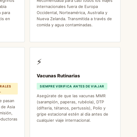
regrinos
Recomendada para casi todos los viajes
abia
internacionales fuera de Europa
 para
Occidental, Norteamérica, Australia y
tis en
Nueva Zelanda. Transmitida a través de
comida y agua contaminadas.
⚡
Vacunas Rutinarias
RALES
SIEMPRE VERIFICA ANTES DE VIAJAR
L
Asegúrate de que las vacunas MMR
e pasan
(sarampión, paperas, rubéola), DTP
 de Asia
(difteria, tétanos, pertussis), Polio y
misión,
gripe estacional estén al día antes de
oductoras
cualquier viaje internacional.