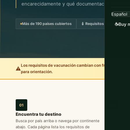
encarecidamente y qué documentación necesita
Más de 190 países cubiertos
💉 Requisitos de entrada inc
☕
Buy m
Los requisitos de vacunación cambian con frecuencia. Verif
⚠️
para orientación.
01
02
Encuentra tu destino
Verifica o
Busca por país arriba o navega por continente
Separamos c
abajo. Cada página lista los requisitos de
para la entr