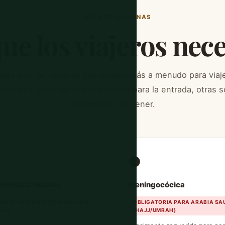
GUÍA DE VACUNAS
ue los viajeros nec
stas son las vacunas que surgen más a menudo para viaj
acionales. Algunas son requeridas para la entrada, otras s
inteligentes de tener.
⚫
ión de la Malaria
Meningocócica
IDA EN ÁFRICA SUBSAHARIANA
OBLIGATORIA PARA ARABIA SA
ALLÁ
(HAJJ/UMRAH)