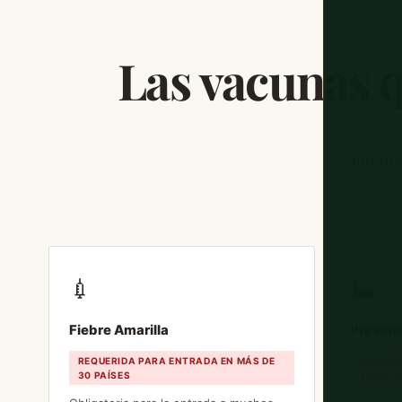
Las vacunas q
E
intern
💉
🏭
Fiebre Amarilla
Prevenc
REQUERIDA PARA ENTRADA EN MÁS DE
REQUER
30 PAÍSES
Y MÁS 