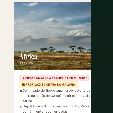
África
54 países
💉 FIEBRE AMARILLA REQUERIDA EN MUCHOS
🏭 PROFILAXIS CONTRA LA MALARIA
Certificado de fiebre amarilla obligatorio para la
⚠️
entrada a más de 30 países africanos y al viajar desde
África
Hepatitis A y B, Tifoidea, Meningitis, Rabia
💉
comúnmente recomendadas