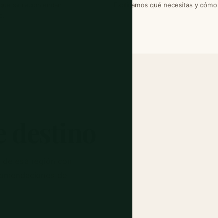
s que se recomiendan
Explicamos qué necesitas y cómo
e.
e destino
 de esa región con
ecomendaciones de