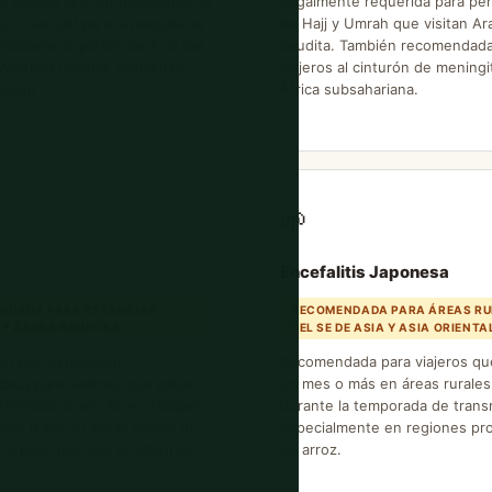
a vacuna sino un medicamento
Legalmente requerida para pe
ico. Esencial para la mayoría de
de Hajj y Umrah que visitan Ar
bsahariana, partes de Asia del
Saudita. También recomendada
 América Central. Comienza
viajeros al cinturón de meningi
viajar.
África subsahariana.
🌱
Encefalitis Japonesa
NDADA PARA ESTANCIAS
RECOMENDADA PARA ÁREAS RU
 Y ÁREAS REMOTAS
DEL SE DE ASIA Y ASIA ORIENTA
ón pre-exposición
Recomendada para viajeros qu
ada para viajeros que pasan
un mes o más en áreas rurales
tendido al aire libre, trabajan
durante la temporada de trans
les o visitan áreas donde el
especialmente en regiones pr
to post-mordida es difícil de
de arroz.