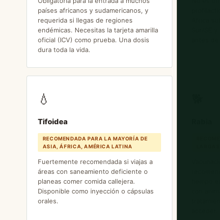
Obligatoria para la entrada a muchos
No es un
países africanos y sudamericanos, y
profiláct
requerida si llegas de regiones
África su
endémicas. Necesitas la tarjeta amarilla
Sur/SE y
oficial (ICV) como prueba. Una dosis
antes de 
dura toda la vida.
💧
🐕
Tifoidea
Rabia
RECOMENDADA PARA LA MAYORÍA DE
RECOME
ASIA, ÁFRICA, AMÉRICA LATINA
LARGAS
Fuertemente recomendada si viajas a
Vacunaci
áreas con saneamiento deficiente o
recomend
planeas comer comida callejera.
tiempo ex
Disponible como inyección o cápsulas
con anima
orales.
tratamien
acceder.