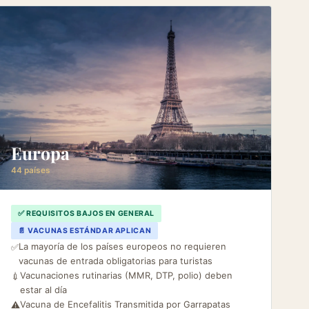
Europa
44 países
✅ REQUISITOS BAJOS EN GENERAL
📄 VACUNAS ESTÁNDAR APLICAN
La mayoría de los países europeos no requieren
✅
vacunas de entrada obligatorias para turistas
Vacunaciones rutinarias (MMR, DTP, polio) deben
💉
estar al día
Vacuna de Encefalitis Transmitida por Garrapatas
⚠️