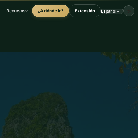
☕
Recursos
¿A dónde ir?
Extensión