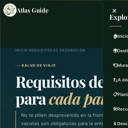
×
Atlas Guide
Explo
🏠
Inici
🌍
Dest
INICIO
›
REQUISITOS DE VACUNACIÓN
📮
Muro
SALUD DE VIAJE
Requisitos de va
❓
¿A dó
para
cada país.
📋
Plani
🛠️
Recu
No te pillen desprevenido en la frontera. Aver
vacunas son obligatorias para la entrada, cuál
📱
Desc