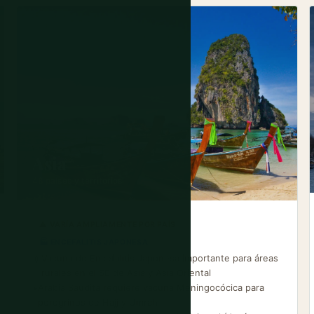
Asia
48 países y territorios
⚠ VARÍA AMPLIAMENTE POR PAÍS
🏭 ENCEFALITIS JAPONESA
Vacuna de Encefalitis Japonesa importante para áreas
💉
rurales en el SE de Asia y Asia Oriental
Arabia Saudita requiere vacuna Meningocócica para
⚡
peregrinos de Hajj y Umrah