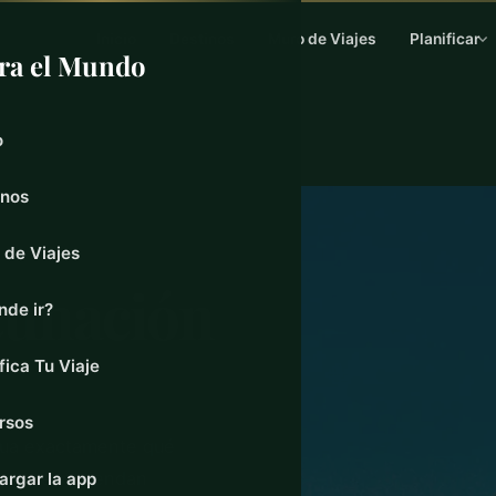
Inicio
Destinos
Muro de Viajes
Planificar
ra el Mundo
o
inos
 de Viajes
cunación
nde ir?
fica Tu Viaje
rsos
igua exactamente qué
es se recomiendan
argar la app