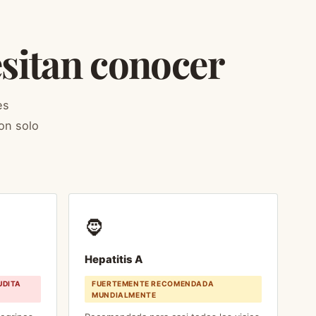
esitan conocer
es
on solo
🧔
Hepatitis A
UDITA
FUERTEMENTE RECOMENDADA
MUNDIALMENTE