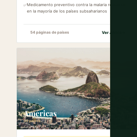
Medicamento preventivo contra la malaria requerido
✅
en la mayoría de los países subsaharianos
Ver África
→
54 páginas de países
Américas
35 países