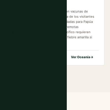
💉 ISLAS ESPECÍFICAS VARÍAN
Australia y Nueva Zelanda no tienen vacunas de
✅
entrada obligatorias para la mayoría de los visitantes
Hepatitis A y B, Tifoidea recomendadas para Papúa
💉
Nueva Guinea e islas del Pacífico remotas
Algunas naciones insulares del Pacífico requieren
⚠️
evidencia de vacunación contra la fiebre amarilla si
llegas de países endémicos
Ver Oceanía
→
14 páginas de países