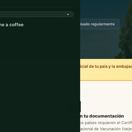
s llevar.
luidos
e a coffee
📄 Guía de certificados
📅 Revisado regularmente
ica siempre con la autoridad sanitaria oficial de tu país y la embajad
03
bligatorias vs recomendadas
Obtén tu documentación
laramente las vacunas requeridas
Muchos países requieren el Certi
ada (puedes ser rechazado sin
Internacional de Vacunación (tarjet