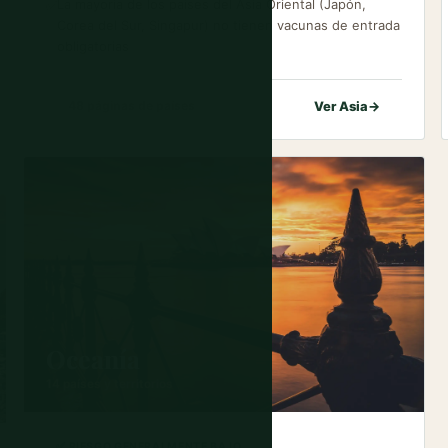
La mayoría de los países del Asia Oriental (Japón,
✅
Corea del Sur, Singapur) no tienen vacunas de entrada
obligatorias
Ver Asia
→
48 páginas de países
Oceanía
14 países y territorios
✅ RIESGO GENERALMENTE BAJO