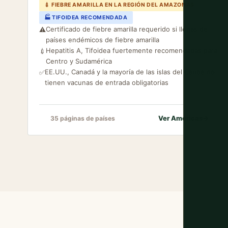
💉 FIEBRE AMARILLA EN LA REGIÓN DEL AMAZONAS
🏭 TIFOIDEA RECOMENDADA
Certificado de fiebre amarilla requerido si llegas de
⚠️
países endémicos de fiebre amarilla
Hepatitis A, Tifoidea fuertemente recomendadas para
💉
Centro y Sudamérica
EE.UU., Canadá y la mayoría de las islas del Caribe no
✅
tienen vacunas de entrada obligatorias
Ver Américas
→
35 páginas de países