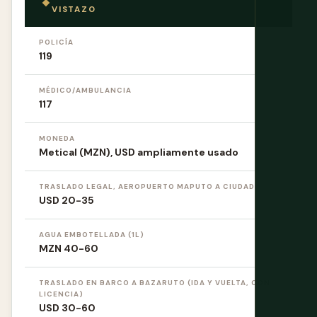
VISTAZO
POLICÍA
119
MÉDICO/AMBULANCIA
117
MONEDA
Metical (MZN), USD ampliamente usado
TRASLADO LEGAL, AEROPUERTO MAPUTO A CIUDAD
USD 20-35
AGUA EMBOTELLADA (1L)
MZN 40-60
TRASLADO EN BARCO A BAZARUTO (IDA Y VUELTA, CON
LICENCIA)
USD 30-60