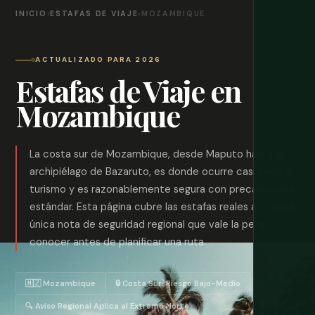
INICIO
›
ESTAFAS DE VIAJE
›
MOZAMBIQUE
ACTUALIZADO PARA 2026
Estafas de Viaje en
Mozambique
La costa sur de Mozambique, desde Maputo hasta el
archipiélago de Bazaruto, es donde ocurre casi todo el
turismo y es razonablemente segura con precauciones
estándar. Esta página cubre las estafas reales allí, más la
única nota de seguridad regional que vale la pena
conocer antes de planificar una ruta.
🇲🇿 Mozambique
🔒 Costa Sur: Riesgo Bajo-Medio
🔍 Aviso Regional Aplica al Extremo Norte