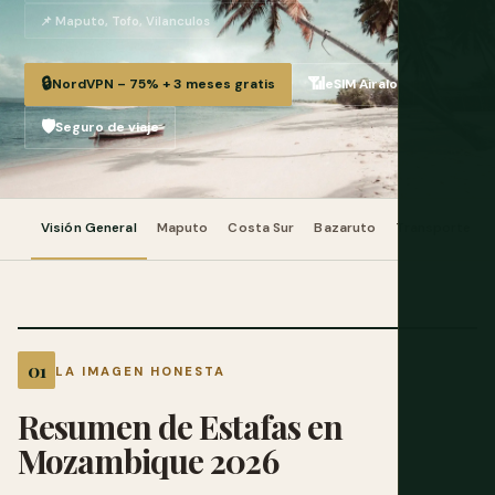
📌 Maputo, Tofo, Vilanculos
🔒
📶
NordVPN – 75% + 3 meses gratis
eSIM Airalo
🛡️
Seguro de viaje
Visión General
Maputo
Costa Sur
Bazaruto
Transporte
LA IMAGEN HONESTA
Resumen de Estafas en
Mozambique 2026