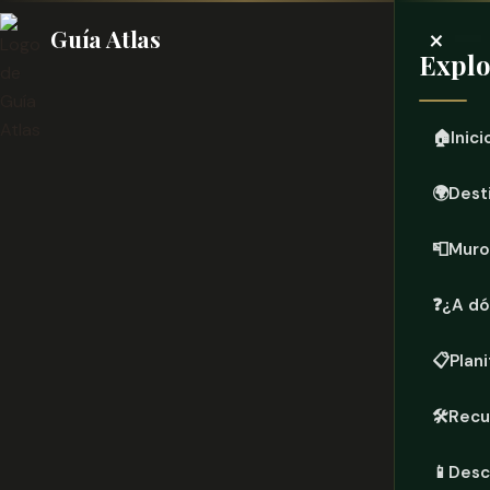
×
Guía Atlas
Explo
🏠
Inici
🌍
Dest
📮
Muro
❓
¿A dó
📋
Plani
🛠️
Recu
📱
Desc