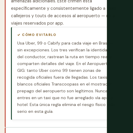
amenazas adicionales. Este crimen está
específicamente y consistentemente ligado a taxis
callejeros y touts de accesos al aeropuerto — no a
viajes reservados por app.
✓ CÓMO EVITARLO
Usa Uber, 99 o Cabify para cada viaje en Brasil —
sin excepciones. Los tres verifican la identidad
del conductor, rastrean la ruta en tiempo real y
comparten detalles del viaje. En el Aeropuerto
GIG: tanto Uber como 99 tienen zonas de
recogida oficiales fuera de llegadas. Los taxis
blancos oficiales Transcoopass en el mostrador
prepago del aeropuerto son legítimos. Nunca
entres en un taxi que no fue arreglado vía app o
hotel. Esta única regla elimina el riesgo físico más
serio en esta guía.