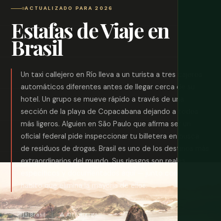
ACTUALIZADO PARA 2026
Estafas de Viaje en
Brasil
Un taxi callejero en Río lleva a un turista a tres cajeros
automáticos diferentes antes de llegar cerca de su
hotel. Un grupo se mueve rápido a través de una
sección de la playa de Copacabana dejando a todos
más ligeros. Alguien en São Paulo que afirma ser un
oficial federal pide inspeccionar tu billetera en busca
de residuos de drogas. Brasil es uno de los destinos más
extraordinarios del mundo. Sus riesgos son reales,
específicos y documentados aquí — junto con el único
hábito que elimina la mayoría de ellos.
🇧🇷 Brasil
⚠️ Alto Riesgo