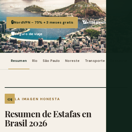
🔍 Transporte y Crimen Callejero
📌 Río, São Paulo, Salvador
🔒
📶
NordVPN – 75% + 3 meses gratis
eSIM Airalo
🛡️
Seguro de viaje
Resumen
Río
São Paulo
Noreste
Transporte
Restaurant
LA IMAGEN HONESTA
Resumen de Estafas en
Brasil 2026