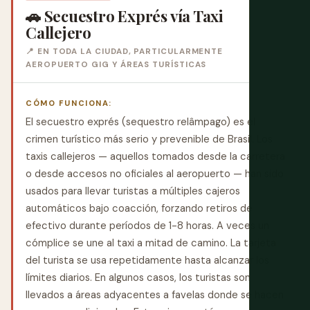
🚗 Secuestro Exprés vía Taxi
Callejero
📍 EN TODA LA CIUDAD, PARTICULARMENTE
AEROPUERTO GIG Y ÁREAS TURÍSTICAS
CÓMO FUNCIONA:
El secuestro exprés (sequestro relâmpago) es el
crimen turístico más serio y prevenible de Brasil. Los
taxis callejeros — aquellos tomados desde la carretera
o desde accesos no oficiales al aeropuerto — han sido
usados para llevar turistas a múltiples cajeros
automáticos bajo coacción, forzando retiros de
efectivo durante períodos de 1-8 horas. A veces un
cómplice se une al taxi a mitad de camino. La tarjeta
del turista se usa repetidamente hasta alcanzar los
límites diarios. En algunos casos, los turistas son
llevados a áreas adyacentes a favelas donde se hacen