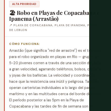
ALTA PRIORIDAD
🏖 Robo en Playas de Copacabana e
Ipanema (Arrastão)
📍 PLAYA DE COPACABANA, PLAYA DE IPANEMA, PLAYA
DE LEBLON
CÓMO FUNCIONA:
Arrastão (que significa "red de arrastre") es el término
para el robo organizado en playas en Río — grupos de
5-20 jóvenes corren a través de una sección de playa
a gran velocidad, agarrando teléfonos, bolsos, cámaras
y joyas de los bañistas. La velocidad y coordinación
hace que la resistencia sea inútil y peligrosa. También
operan carteristas individuales a lo largo del paseo
marítimo y en las multitudes cerca del borde del agua.
El período posterior a las 5pm en la Playa de
Copacabana y las tardes de fin de semana son los