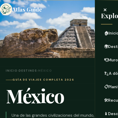
×
Atlas Guide
Explo
🏠
Inici
🌍
Dest
📮
Muro
INICIO
›
DESTINOS
›
MÉXICO
❓
¿A dó
GUÍA DE VIAJES COMPLETA 2026
México
📋
Plani
🛠️
Recu
📱
Desc
Una de las grandes civilizaciones del mundo, aún