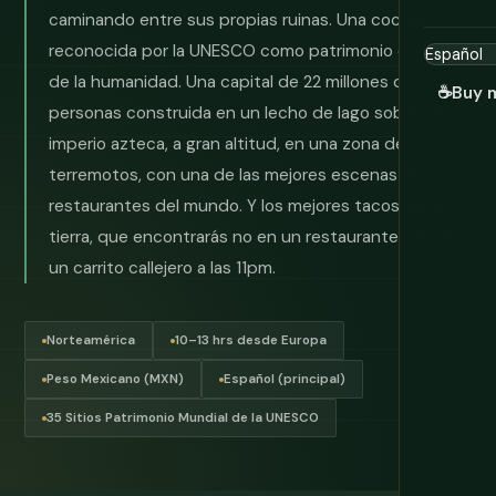
caminando entre sus propias ruinas. Una cocina
reconocida por la UNESCO como patrimonio cultural
de la humanidad. Una capital de 22 millones de
☕
Buy 
personas construida en un lecho de lago sobre un
imperio azteca, a gran altitud, en una zona de
terremotos, con una de las mejores escenas de
restaurantes del mundo. Y los mejores tacos de la
tierra, que encontrarás no en un restaurante sino en
un carrito callejero a las 11pm.
Norteamérica
10–13 hrs desde Europa
Peso Mexicano (MXN)
Español (principal)
35 Sitios Patrimonio Mundial de la UNESCO