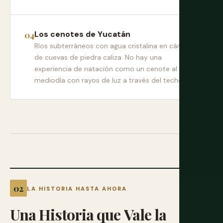
Los cenotes de Yucatán
Ríos subterráneos con agua cristalina en cámaras
de cuevas de piedra caliza. No hay una
experiencia de natación como un cenote al
mediodía con rayos de luz a través del techo.
LA HISTORIA HASTA AHORA
Una
Historia
que
Vale
la