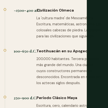
Civilización Olmeca
~1500–400 a.C.
La 'cultura madre' de Mesoamérica.
Escritura, matemáticas, astronomía. Las
colosales cabezas de piedra. La plantilla
para las civilizaciones que siguieron.
Teotihuacán en su Apogeo
100–650 d.C.
200.000 habitantes. Tercera pirámide
más grande del mundo. Una ciudad
cuyos constructores permanecen
desconocidos. Encontrada en ruinas por
los aztecas siglos después.
Período Clásico Maya
250–900 d.C.
Escritura, cero, calendario astronómico