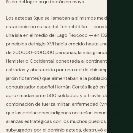
físico del logro arquitectónico maya.
Los aztecas (que se llamaban a sí mismos mexicas)
establecieron su capital Tenochtitlán — construida en
una isla en el medio del Lago Texcoco — en 1325. A
principios del siglo XVI había crecido hasta una ciudad
de 200.000–300.000 personas, la más grande en el
Hemisferio Occidental, conectada al continente por
calzadas y abastecida por una red de chinampas (islas
jardín flotantes) que alimentaban a la población. El
conquistador español Hernán Cortés llegó en 1519 con
aproximadamente 500 soldados, y a través de una
combinación de fuerza militar, enfermedad (viruela, a la
que las poblaciones indígenas no tenían inmunidad) y
alianzas estratégicas con los muchos pueblos
subyugados por el dominio azteca, destruyó el imperio