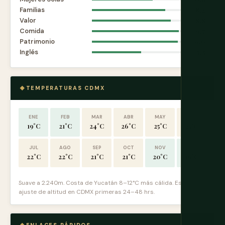
Familias
8.2
Valor
8.8
Comida
9.7
Patrimonio
9.6
Inglés
5.5
TEMPERATURAS CDMX
ENE
FEB
MAR
ABR
MAY
JUN
19°C
21°C
24°C
26°C
25°C
23°C
JUL
AGO
SEP
OCT
NOV
DIC
22°C
22°C
21°C
21°C
20°C
19°C
Suave a 2.240m. Costa de Yucatán 8–12°C más cálida. Espera
ajuste de altitud en CDMX primeras 24–48 hrs.