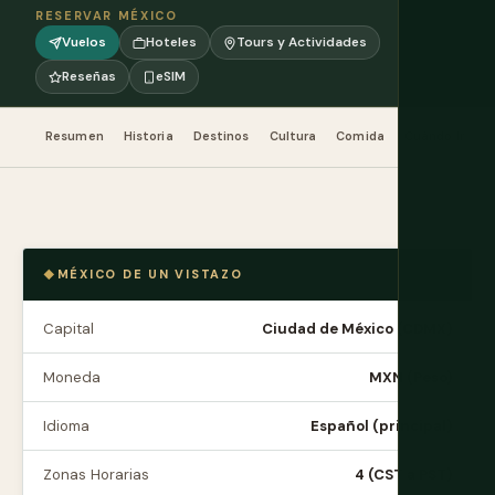
RESERVAR MÉXICO
Vuelos
Hoteles
Tours y Actividades
Reseñas
eSIM
Resumen
Historia
Destinos
Cultura
Comida
Cuándo Ir
P
MÉXICO DE UN VISTAZO
Capital
Ciudad de México (CDMX)
Moneda
MXN (Peso)
Idioma
Español (principal)
Zonas Horarias
4 (CST a PST)