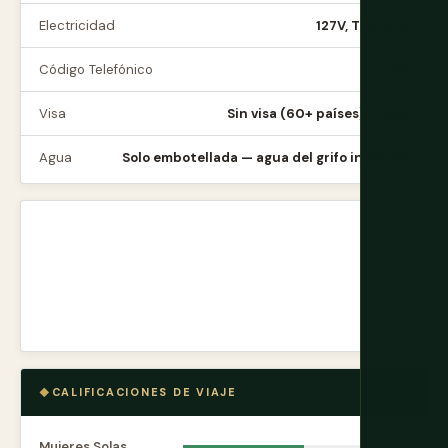
Electricidad
127V, Tipo A/B
Código Telefónico
+52
Visa
Sin visa (60+ países) + FMM
Agua
Solo embotellada — agua del grifo insegura
CALIFICACIONES DE VIAJE
Mujeres Solas
6.8