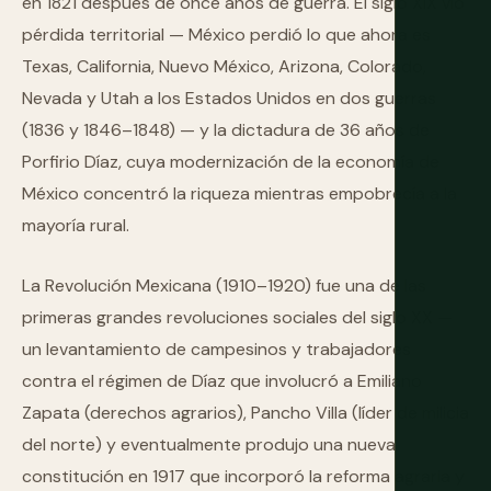
en 1821 después de once años de guerra. El siglo XIX vio
pérdida territorial — México perdió lo que ahora es
Texas, California, Nuevo México, Arizona, Colorado,
Nevada y Utah a los Estados Unidos en dos guerras
(1836 y 1846–1848) — y la dictadura de 36 años de
Porfirio Díaz, cuya modernización de la economía de
México concentró la riqueza mientras empobrecía a la
mayoría rural.
La Revolución Mexicana (1910–1920) fue una de las
primeras grandes revoluciones sociales del siglo XX —
un levantamiento de campesinos y trabajadores
contra el régimen de Díaz que involucró a Emiliano
Zapata (derechos agrarios), Pancho Villa (líder de milicia
del norte) y eventualmente produjo una nueva
constitución en 1917 que incorporó la reforma agraria y