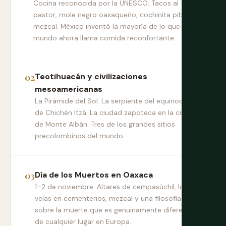
Cocina reconocida por la UNESCO. Tacos al
pastor, mole negro oaxaqueño, cochinita pibil,
mezcal. México inventó la mayoría de lo que el
mundo ahora llama comida reconfortante.
Teotihuacán y civilizaciones
mesoamericanas
La Pirámide del Sol. La serpiente del equinoccio
de Chichén Itzá. La ciudad zapoteca en la cima
de Monte Albán. Tres de los grandes sitios
precolombinos del mundo.
Día de los Muertos en Oaxaca
1–2 de noviembre. Altares de cempasúchil, luz de
velas en cementerios, mezcal y una filosofía
sobre la muerte que es genuinamente diferente
de cualquier lugar en Europa.