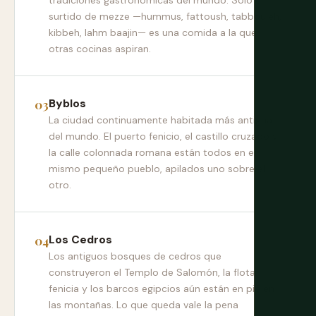
tradiciones gastronómicas del mundo. Solo el
surtido de mezze —hummus, fattoush, tabbouleh,
kibbeh, lahm baajin— es una comida a la que
otras cocinas aspiran.
Byblos
La ciudad continuamente habitada más antigua
del mundo. El puerto fenicio, el castillo cruzado y
la calle colonnada romana están todos en el
mismo pequeño pueblo, apilados uno sobre el
otro.
Los Cedros
Los antiguos bosques de cedros que
construyeron el Templo de Salomón, la flota
fenicia y los barcos egipcios aún están en pie en
las montañas. Lo que queda vale la pena