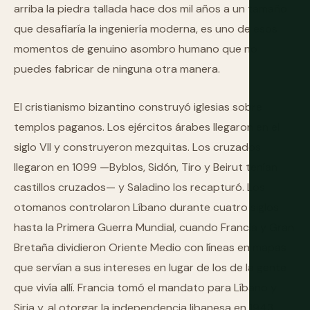
arriba la piedra tallada hace dos mil años a un tamaño
que desafiaría la ingeniería moderna, es uno de esos
momentos de genuino asombro humano que no
puedes fabricar de ninguna otra manera.
El cristianismo bizantino construyó iglesias sobre
templos paganos. Los ejércitos árabes llegaron en el
siglo VII y construyeron mezquitas. Los cruzados
llegaron en 1099 —Byblos, Sidón, Tiro y Beirut tenían
castillos cruzados— y Saladino los recapturó. Los
otomanos controlaron Líbano durante cuatro siglos
hasta la Primera Guerra Mundial, cuando Francia y Gran
Bretaña dividieron Oriente Medio con líneas en mapas
que servían a sus intereses en lugar de los de la gente
que vivía allí. Francia tomó el mandato para Líbano y
Siria y, al otorgar la independencia libanesa en 1943,