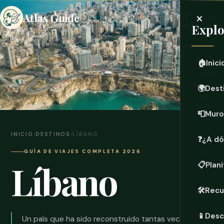
×
Atlas Guide
Explo
🏠
Inici
🌍
Dest
📮
Muro
INICIO
›
DESTINOS
›
LÍBANO
❓
¿A dó
GUÍA DE VIAJES COMPLETA 2026
Líbano
📋
Plani
🛠️
Recu
📱
Desc
Un país que ha sido reconstruido tantas veces que