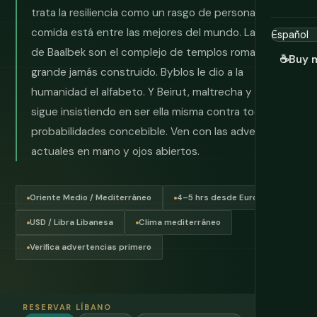
trata la resiliencia como un rasgo de personalidad. La
comida está entre las mejores del mundo. Las ruinas
de Baalbek son el complejo de templos romanos más
☕
Buy 
grande jamás construido. Byblos le dio a la
humanidad el alfabeto. Y Beirut, maltrecha y brillante,
sigue insistiendo en ser ella misma contra todas las
probabilidades concebible. Ven con las advertencias
actuales en mano y ojos abiertos.
Oriente Medio / Mediterráneo
4–5 hrs desde Europa
USD / Libra Libanesa
Clima mediterráneo
Verifica advertencias primero
RESERVAR LÍBANO