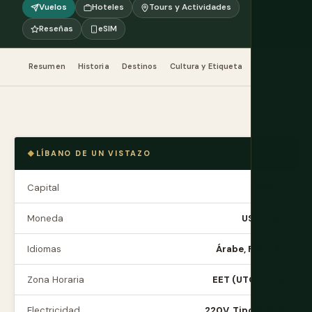
Vuelos
Hoteles
Tours y Actividades
Reseñas
eSIM
Resumen
Historia
Destinos
Cultura y Etiqueta
Comida y Beb
LÍBANO DE UN VISTAZO
Capital
Beirut
Moneda
USD / LBP
Idiomas
Árabe, Francés
Zona Horaria
EET (UTC+2/+3)
Electricidad
220V, Tipo C/D/G