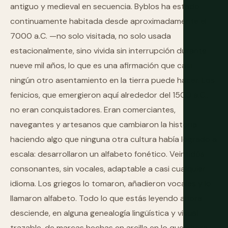
antiguo y medieval en secuencia. Byblos ha estado
continuamente habitada desde aproximadamente el
7000 a.C. —no solo visitada, no solo usada
estacionalmente, sino vivida sin interrupción durante
nueve mil años, lo que es una afirmación que casi
ningún otro asentamiento en la tierra puede hacer. Los
fenicios, que emergieron aquí alrededor del 1500 a.C.,
no eran conquistadores. Eran comerciantes,
navegantes y artesanos que cambiaron la historia
haciendo algo que ninguna otra cultura había logrado a
escala: desarrollaron un alfabeto fonético. Veintidós
consonantes, sin vocales, adaptable a casi cualquier
idioma. Los griegos lo tomaron, añadieron vocales y lo
llamaron alfabeto. Todo lo que estás leyendo ahora
desciende, en alguna genealogía lingüística y visual
trazable, de marcas hechas en arcilla en lo que ahora