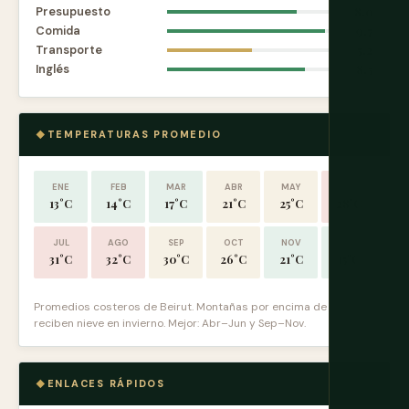
Presupuesto
8.0
Comida
9.7
Transporte
5.2
Inglés
8.5
TEMPERATURAS PROMEDIO
ENE
FEB
MAR
ABR
MAY
JUN
13°C
14°C
17°C
21°C
25°C
28°C
JUL
AGO
SEP
OCT
NOV
DIC
31°C
32°C
30°C
26°C
21°C
15°C
Promedios costeros de Beirut. Montañas por encima de 1.500m
reciben nieve en invierno. Mejor: Abr–Jun y Sep–Nov.
ENLACES RÁPIDOS