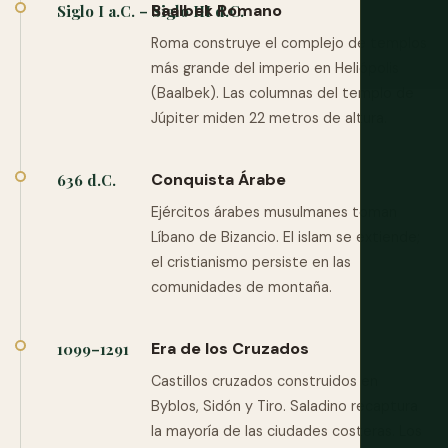
Baalbek Romano
Siglo I a.C. – Siglo III d.C.
Roma construye el complejo de templos
más grande del imperio en Heliópolis
(Baalbek). Las columnas del templo de
Júpiter miden 22 metros de altura.
Conquista Árabe
636 d.C.
Ejércitos árabes musulmanes toman
Líbano de Bizancio. El islam se extiende;
el cristianismo persiste en las
comunidades de montaña.
Era de los Cruzados
1099–1291
Castillos cruzados construidos en
Byblos, Sidón y Tiro. Saladino recaptura
la mayoría de las ciudades costeras. Los