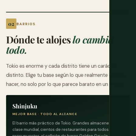
BARRIOS
Dónde te alojes
lo cambia
todo.
Tokio es enorme y cada distrito tiene un carácter
distinto. Elige tu base según lo que realmente quieras
hacer, no solo por lo que parece barato en un mapa.
Shinjuku
MEJOR BASE · TODO AL ALCANCE
El barrio más práctico de Tokio. Grandes almacenes de
clase mundial, cientos de restaurantes para todos los
presupuestos, el callejón de bares Golden Gai y la