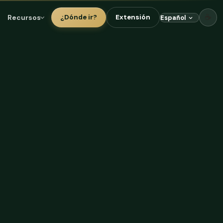
☕
Recursos
¿Dónde ir?
Extensión