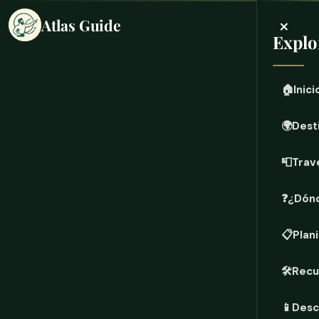
×
Atlas Guide
Explo
🏠
Inici
🌍
Dest
📮
Trave
❓
¿Dónd
📋
Plani
🛠️
Recu
📱
Desc