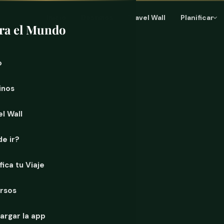
Inicio
Destinos
Travel Wall
Planificar
ra el Mundo
o
inos
l Wall
e ir?
fica tu Viaje
rsos
argar la app