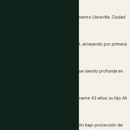
ibera a 52 esclavos y nombra su asentamiento Libreville, Ciudad
r establece su hospital en el río Ogooué, atrayendo por primera
ia de Francia; la influencia francesa sigue siendo profunda en
 el poder a los 32 años y gobierna durante 42 años; su hijo Ali
idente Omar Bongo coloca el 11% de Gabón bajo protección de