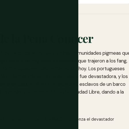
le la Pena Conocer
ueblos del bosque: los baka y otras comunidades pigmeas qu
seguidas por las migraciones bantúes que trajeron a los fang,
 forma al paisaje cultural que existe hoy. Los portugueses
1470; la trata de esclavos que siguió fue devastadora, y los
 de la década de 1830, liberando a 52 esclavos de un barco
n punto que llamaron Libreville, Ciudad Libre, dando a la
s alcanzan el estuario de Gabón; comienza el devastador