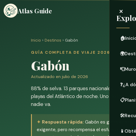
×
Atlas Guide
Explo
🏠
Inici
Inicio
›
Destinos
› Gabón
GUÍA COMPLETA DE VIAJE 2026
🌍
Dest
Gabón
📮
Muro
Actualizado en julio de 2026
❓
¿A dó
88% de selva. 13 parques nacionales. Elefant
playas del Atlántico de noche. Uno de los lugar
📋
Plani
nadie va.
🛠️
Recu
Respuesta rápida:
Gabón es generalmente 
exigente, pero recompensa el esfuerzo con enc
📱
Obté