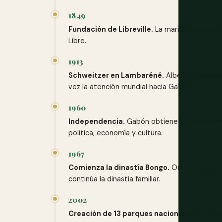
1849
Fundación de Libreville.
La marina francesa l
Libre.
1913
Schweitzer en Lambaréné.
Albert Schweitze
vez la atención mundial hacia Gabón.
1960
Independencia.
Gabón obtiene la independenc
política, economía y cultura.
1967
Comienza la dinastía Bongo.
Omar Bongo toma
continúa la dinastía familiar.
2002
Creación de 13 parques nacionales.
El pres