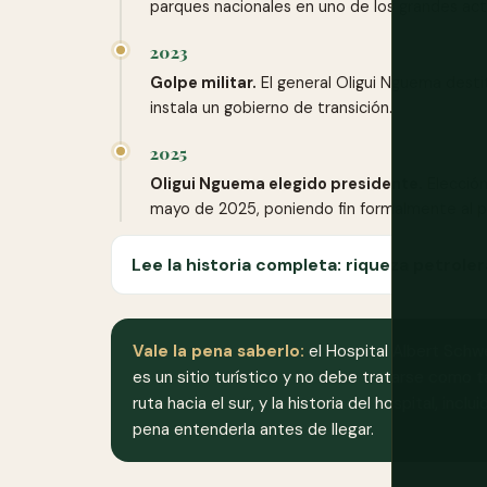
parques nacionales en uno de los grandes act
2023
Golpe militar.
El general Oligui Nguema destit
instala un gobierno de transición.
2025
Oligui Nguema elegido presidente.
Elección
mayo de 2025, poniendo fin formalmente al pe
Lee la historia completa: riqueza petroler
Vale la pena saberlo:
el Hospital Albert Schw
es un sitio turístico y no debe tratarse como t
ruta hacia el sur, y la historia del hospital, in
pena entenderla antes de llegar.