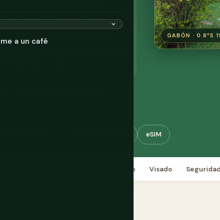
bosque entrando en el oleaje del
jas que cualquier otro país, y la
ie ha oído hablar. Brice Oligui Nguema
GABÓN · 0.8°S 1
 amplia mayoría, poniendo fin a la
ame a un café
ación política se ha mantenido estable.
cer justicia al país.
F)
88% de cobertura forestal
s y Actividades
Alquiler de Coches
eSIM
Comida
Planificar
Presupuesto
Visado
Segurida