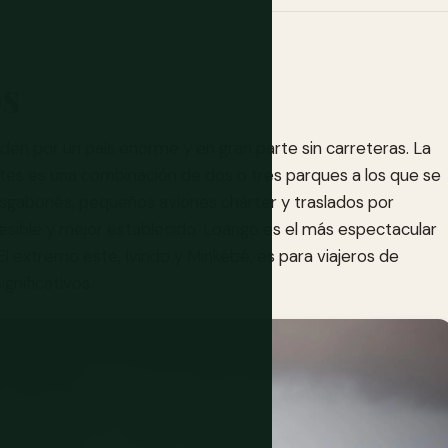
os
den por un país enorme y en gran parte sin carreteras. La
antes es una combinación de dos o tres parques a los que se
ansgabonés, pequeños aviones chárter y traslados por
esible y mejor establecido. Loango es el más espectacular
El extremo este, Ivindo y Minkébé, es para viajeros de
gnificativos.