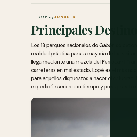
CAP. 03
DÓNDE IR
Principales Destin
Los 13 parques nacionales de Gabón se extien
realidad práctica para la mayoría de los visit
llega mediante una mezcla del Ferrocarril Tr
carreteras en mal estado. Lopé es el más acc
para aquellos dispuestos a hacer el esfuerzo. 
expedición serios con tiempo y presupuesto si