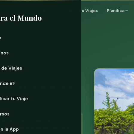
Inicio
Destinos
Muro de Viajes
Planificar
ra el Mundo
o
inos
 de Viajes
nde ir?
es de bosque que caminan por las
es más salvajes de la Tierra, y casi
ficar tu Viaje
rsos
seguro, caro y logísticamente
uentros de vida salvaje que no se
n la App