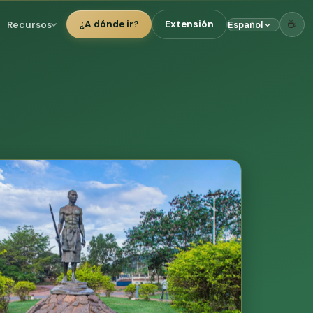
☕
Recursos
¿A dónde ir?
Extensión