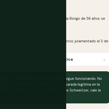
os de conservación de África.
uye a Ali Bongo, poniendo fin a la dinastía Bongo de 56 años; se
 de abril de 2025, más del 90% de los votos; juramentado el 3 de
ríodo de transición.
a, conservación y la transición política
eitzer en Lambaréné, en el río Ogooué, sigue funcionando. No
al, pero la ciudad de Lambaréné es una parada legítima en la
cluidos los debates sobre el paternalismo de Schweitzer, vale la