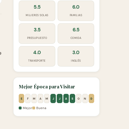
5.5
6.0
MUJERES SOLAS
FAMILIAS
3.5
6.5
PRESUPUESTO
COMIDA
4.0
3.0
e
TRANSPORTE
INGLÉS
Mejor Época para Visitar
E
F
M
A
M
J
J
A
S
O
N
D
Mejor
Buena