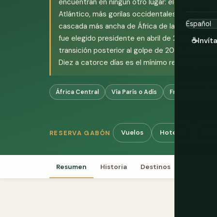
encuentran en ningún otro lugar: elefantes de 
Atlántico, más gorilas occidentales de tierras ba
cascada más ancha de África de la que casi nad
fue elegido presidente en abril de 2025 con una
☕
Invít
transición posterior al golpe de 2023, y la situ
Diez a catorce días es el mínimo realista para ha
África Central
Vía París o Adís
Franco CFA (XA
Vuelos
Hoteles
Tour
RESERVA GABÓN
Resumen
Historia
Destinos
Cultura