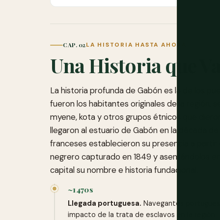
CAP. 02
LA HISTORIA HASTA AHORA
Una Historia que Va
La historia profunda de Gabón es la de los p
fueron los habitantes originales de la región, 
myene, kota y otros grupos étnicos que dieron
llegaron al estuario de Gabón en la década de 
franceses establecieron su presencia a partir
negrero capturado en 1849 y asentándolos en u
capital su nombre e historia fundacional.
~1470s
Llegada portuguesa.
Navegantes portuguese
impacto de la trata de esclavos en la región.