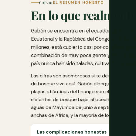
CAP. 01
EL RESUMEN HONESTO
En lo que realmente
Gabón se encuentra en el ecuador, en la costa
Ecuatorial y la República del Congo. Con un ta
millones, está cubierto casi por completo por 
combinación de muy poca gente y sustanciales
país nunca han sido taladas, cultivadas o pertu
Las cifras son asombrosas si te detienes a pen
de bosque vive aquí. Gabón alberga más gorilas 
playas atlánticas del Loango son el único lugar
elefantes de bosque bajar al océano y pararse e
aguas de Mayumba de junio a septiembre. Las c
anchas de África, y la mayoría de los visitantes
Las complicaciones honestas