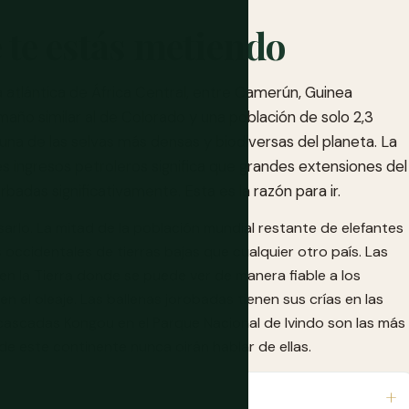
 te estás metiendo
 atlántica de África Central, entre Camerún, Guinea
maño similar al de Colorado y una población de solo 2,3
una de las selvas más densas y biodiversas del planeta. La
 ingresos petroleros significa que grandes extensiones del
rbadas significativamente. Esta es la razón para ir.
sarlo. La mitad de la población mundial restante de elefantes
occidentales de tierras bajas que cualquier otro país. Las
 en la Tierra donde se puede ver de manera fiable a los
n el oleaje. Las ballenas jorobadas tienen sus crías en las
ascadas Kongou en el Parque Nacional de Ivindo son las más
 de este continente nunca oirán hablar de ellas.