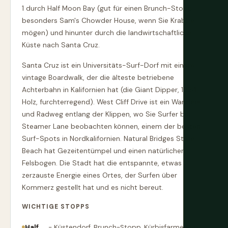
1 durch Half Moon Bay (gut für einen Brunch-Stopp,
besonders Sam's Chowder House, wenn Sie Krabbe
mögen) und hinunter durch die landwirtschaftliche
Küste nach Santa Cruz.
Santa Cruz ist ein Universitäts-Surf-Dorf mit einem
vintage Boardwalk, der die älteste betriebene
Achterbahn in Kalifornien hat (die Giant Dipper, 1924,
Holz, furchterregend). West Cliff Drive ist ein Wander-
und Radweg entlang der Klippen, wo Sie Surfer bei
Steamer Lane beobachten können, einem der besten
Surf-Spots in Nordkalifornien. Natural Bridges State
Beach hat Gezeitentümpel und einen natürlichen
Felsbogen. Die Stadt hat die entspannte, etwas
zerzauste Energie eines Ortes, der Surfen über
Kommerz gestellt hat und es nicht bereut.
WICHTIGE STOPPS
Half
- Küstendorf, Brunch-Stopp, Kürbisfarmen im