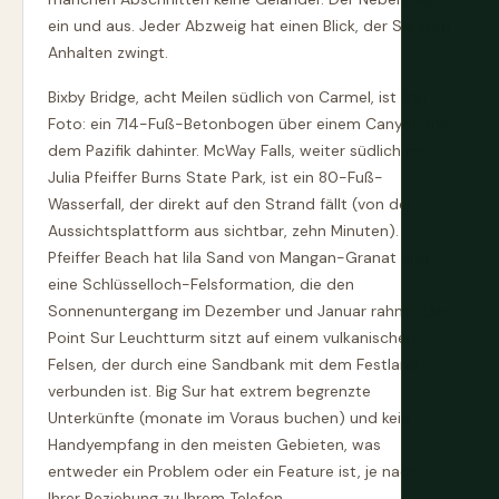
ein und aus. Jeder Abzweig hat einen Blick, der Sie zum
Anhalten zwingt.
Bixby Bridge, acht Meilen südlich von Carmel, ist das
Foto: ein 714-Fuß-Betonbogen über einem Canyon mit
dem Pazifik dahinter. McWay Falls, weiter südlich im
Julia Pfeiffer Burns State Park, ist ein 80-Fuß-
Wasserfall, der direkt auf den Strand fällt (von der
Aussichtsplattform aus sichtbar, zehn Minuten).
Pfeiffer Beach hat lila Sand von Mangan-Granat und
eine Schlüsselloch-Felsformation, die den
Sonnenuntergang im Dezember und Januar rahmt. Der
Point Sur Leuchtturm sitzt auf einem vulkanischen
Felsen, der durch eine Sandbank mit dem Festland
verbunden ist. Big Sur hat extrem begrenzte
Unterkünfte (monate im Voraus buchen) und kein
Handyempfang in den meisten Gebieten, was
entweder ein Problem oder ein Feature ist, je nach
Ihrer Beziehung zu Ihrem Telefon.