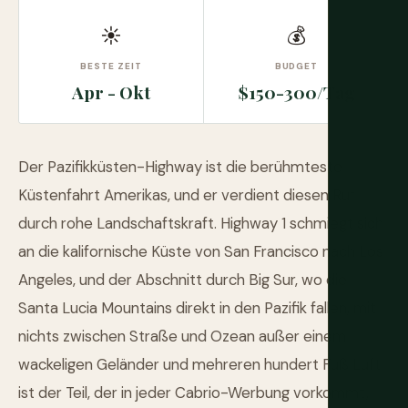
☀
💰
BESTE ZEIT
BUDGET
Apr - Okt
$150-300/Tag
Der Pazifikküsten-Highway ist die berühmteste
Küstenfahrt Amerikas, und er verdient diesen Ruf
durch rohe Landschaftskraft. Highway 1 schmiegt sich
an die kalifornische Küste von San Francisco nach Los
Angeles, und der Abschnitt durch Big Sur, wo die
Santa Lucia Mountains direkt in den Pazifik fallen, mit
nichts zwischen Straße und Ozean außer einem
wackeligen Geländer und mehreren hundert Fuß Luft,
ist der Teil, der in jeder Cabrio-Werbung vorkommt,