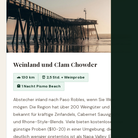
Weinland und Clam Chowder
🚗 130 km
⏰ 2,5 Std. + Weinprobe
🏨 1 Nacht Pismo Beach
Abstecher inland nach Paso Robles, wenn Sie Wein
mögen. Die Region hat über 200 Weingüter und ist
bekannt für kräftige Zinfandels, Cabernet Sauvignons
und Rhone-Style-Blends. Viele bieten kostenlose oder
günstige Proben ($10-20) in einer Umgebung, die
deutlich weniger pretentiös ist als Napa Valley. Eberle,