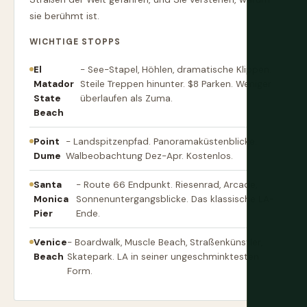
sie berühmt ist.
WICHTIGE STOPPS
El
- See-Stapel, Höhlen, dramatische Klippen.
Matador
Steile Treppen hinunter. $8 Parken. Weniger
State
überlaufen als Zuma.
Beach
Point
- Landspitzenpfad. Panoramaküstenblicke.
Dume
Walbeobachtung Dez-Apr. Kostenlos.
Santa
- Route 66 Endpunkt. Riesenrad, Arcade,
Monica
Sonnenuntergangsblicke. Das klassische LA-
Pier
Ende.
Venice
- Boardwalk, Muscle Beach, Straßenkünstler,
Beach
Skatepark. LA in seiner ungeschminktesten
Form.