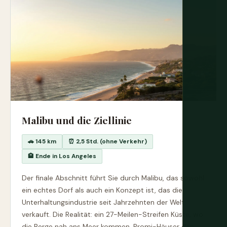
Malibu und die Ziellinie
🚗 145 km
⏰ 2,5 Std. (ohne Verkehr)
🏨 Ende in Los Angeles
Der finale Abschnitt führt Sie durch Malibu, das sowohl
ein echtes Dorf als auch ein Konzept ist, das die
Unterhaltungsindustrie seit Jahrzehnten der Welt
verkauft. Die Realität: ein 27-Meilen-Streifen Küste, wo
die Berge nah ans Meer kommen, Promi-Häuser den