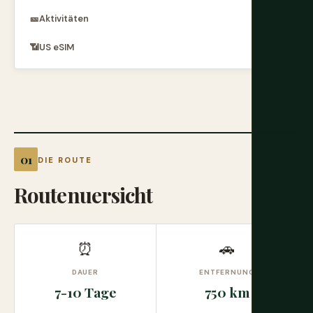
🎫
Aktivitäten
📶
US eSIM
DIE ROUTE
Routenuersicht
⏰
🚗
DAUER
ENTFERNUNG
7-10 Tage
750 km