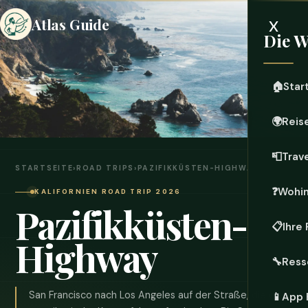
x
Atlas Guide
Die W
🏠
Star
🌍
Reis
📮
Trave
STARTSEITE
›
ROAD TRIPS
›
PAZIFIKKÜSTEN-HIGHWAY
❓
Wohin
KALIFORNIEN ROAD TRIP 2026
Pazifikküsten-
📋
Ihre
Highway
🔧
Ress
San Francisco nach Los Angeles auf der Straße, die die
📱
App 