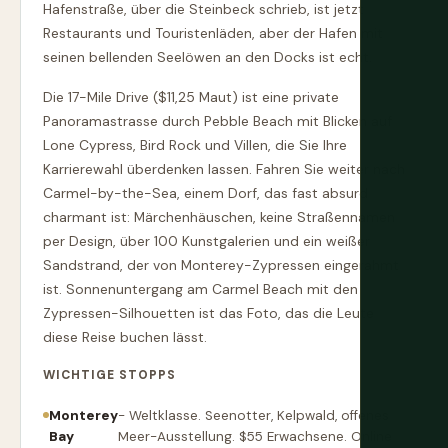
Hafenstraße, über die Steinbeck schrieb, ist jetzt
Restaurants und Touristenläden, aber der Hafen mit
seinen bellenden Seelöwen an den Docks ist echt.
Die 17-Mile Drive ($11,25 Maut) ist eine private
Panoramastrasse durch Pebble Beach mit Blicken auf
Lone Cypress, Bird Rock und Villen, die Sie Ihre
Karrierewahl überdenken lassen. Fahren Sie weiter nach
Carmel-by-the-Sea, einem Dorf, das fast absurd
charmant ist: Märchenhäuschen, keine Straßennamen
per Design, über 100 Kunstgalerien und ein weißer
Sandstrand, der von Monterey-Zypressen eingerahmt
ist. Sonnenuntergang am Carmel Beach mit den
Zypressen-Silhouetten ist das Foto, das die Leute
diese Reise buchen lässt.
WICHTIGE STOPPS
Monterey
- Weltklasse. Seenotter, Kelpwald, offenes
Bay
Meer-Ausstellung. $55 Erwachsene. Online