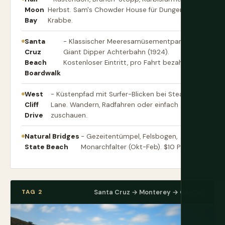
Moon
Herbst. Sam's Chowder House für Dungeness-
Bay
Krabbe.
Santa
- Klassischer Meeresamüsementpark.
Cruz
Giant Dipper Achterbahn (1924).
Beach
Kostenloser Eintritt, pro Fahrt bezahlen.
Boardwalk
West
- Küstenpfad mit Surfer-Blicken bei Steamer
Cliff
Lane. Wandern, Radfahren oder einfach
Drive
zuschauen.
Natural Bridges
- Gezeitentümpel, Felsbogen,
State Beach
Monarchfalter (Okt-Feb). $10 Parken.
TAG 2
Santa Cruz → Monterey → Carmel