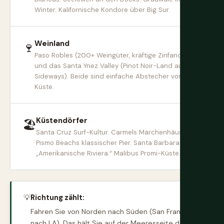
Winter. Kalifornische Kondore über Big Sur.
Weinland
🍷
Paso Robles (200+ Weingüter, kräftige Zinfandels)
und das Santa Ynez Valley (Pinot Noir-Land aus
Sideways). Beide sind einfache Abstecher von der
Küste.
Küstendörfer
🏖
Santa Cruz Surf-Kultur. Carmels Märchenhäuschen.
Pismo Beachs klassischer Pier. Santa Barbaras
„Amerikanische Riviera.“ Malibus Promi-Küste.
💡
Richtung zählt:
Fahren Sie von Norden nach Süden (San Francisco
nach LA). Das hält Sie auf der Meeresseite der