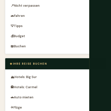
📍
Nicht verpassen
🚗
Fahren
💡
Tipps
💰
Budget
📖
Buchen
IHRE REISE BUCHEN
🏔
Hotels: Big Sur
🏨
Hotels: Carmel
🚗
Auto mieten
✈
Flüge