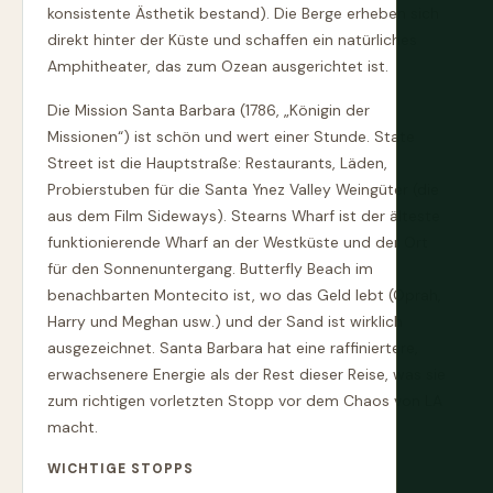
konsistente Ästhetik bestand). Die Berge erheben sich
direkt hinter der Küste und schaffen ein natürliches
Amphitheater, das zum Ozean ausgerichtet ist.
Die Mission Santa Barbara (1786, „Königin der
Missionen“) ist schön und wert einer Stunde. State
Street ist die Hauptstraße: Restaurants, Läden,
Probierstuben für die Santa Ynez Valley Weingüter (die
aus dem Film Sideways). Stearns Wharf ist der älteste
funktionierende Wharf an der Westküste und der Ort
für den Sonnenuntergang. Butterfly Beach im
benachbarten Montecito ist, wo das Geld lebt (Oprah,
Harry und Meghan usw.) und der Sand ist wirklich
ausgezeichnet. Santa Barbara hat eine raffiniertere,
erwachsenere Energie als der Rest dieser Reise, was sie
zum richtigen vorletzten Stopp vor dem Chaos von LA
macht.
WICHTIGE STOPPS