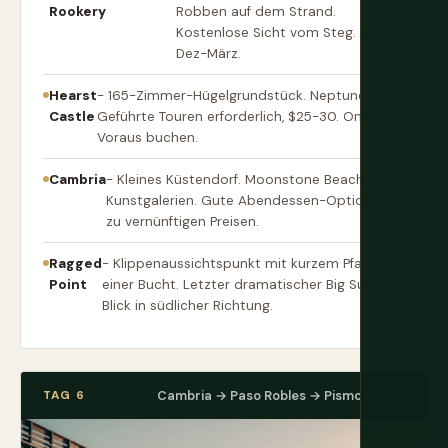
Rookery
Robben auf dem Strand.
Kostenlose Sicht vom Steg. Beste
Dez-März.
Hearst
- 165-Zimmer-Hügelgrundstück. Neptune Pool.
Castle
Geführte Touren erforderlich, $25-30. Online im
Voraus buchen.
Cambria
- Kleines Küstendorf. Moonstone Beach Steg.
Kunstgalerien. Gute Abendessen-Optionen
zu vernünftigen Preisen.
Ragged
- Klippenaussichtspunkt mit kurzem Pfad zu
Point
einer Bucht. Letzter dramatischer Big Sur-
Blick in südlicher Richtung.
TAG 6
Cambria → Paso Robles → Pismo Beach