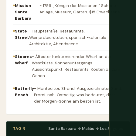
Mission
- 1786. „Königin der Missionen.“ Schöne
Santa
Anlage, Museum, Gärten. $15 Erwachsene.
Barbara
State
- Hauptstraße. Restaurants,
Street
Weinprobierstuben, spanisch-koloniale
Architektur, Abendscene.
Stearns
- Ältester funktionierender Wharf an der
Wharf
Westküste. Sonnenuntergangs-
Aussichtspunkt. Restaurants. Kostenlos zum
Gehen.
Butterfly
- Montecitos Strand. Ausgezeichneter Sand.
Beach
Promi-nah. Ostseitig, was bedeutet, dass
der Morgen-Sonne am besten ist.
TAG 8
Santa Barbara → Malibu → Los Angeles