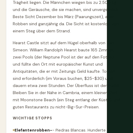
Trägheit liegen. Die Männchen wiegen bis zu 2.500 kg
und die Geräusche, die sie machen, sind unvergesslich.
Beste Sicht Dezember bis März (Paarungszeit), aber
Robben sind ganzjährig da. Die Sicht ist kostenlos, von
einem Steg über dem Strand.
Hearst Castle sitzt auf dem Hügel oberhalb von San
Simeon. William Randolph Hearst baute 165 Zimmer,
zwei Pools (der Neptune Pool ist der auf den Fotos)
und füllte den Ort mit europäischer Kunst und
Antiquitäten, die er mit Zeitungs Geld kaufte. Touren
sind erforderlich (im Voraus buchen, $25-$30) und
dauern etwa zwei Stunden. Der Überfluss ist der Punkt.
Bleiben Sie in der Nähe in Cambria, einem kleinen Dorf
mit Moonstone Beach (ein Steg entlang der Küste) und
guten Restaurants zu nicht-Big-Sur-Preisen.
WICHTIGE STOPPS
Elefantenrobben-
- Piedras Blancas. Hunderte