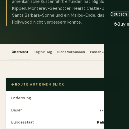
amerikanische Küstenfahrt erfunden hat. Big Sur-
Klippen, Monterey-Seenotter, Hearst Castle-Überfluss,
Santa Barbara-Sonne und ein Malibu-Ende, das
Hollywood nicht verbessern könnte.
☕
Buy 
Übersicht
Tag für Tag
Nicht verpassen
Fahren & Straße
Tip
ROUTE AUF EINEN BLICK
Entfernung
750 km
Dauer
7-10 Tage
Bundesstaat
Kalifornien