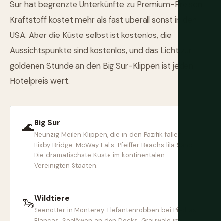
Sur hat begrenzte Unterkünfte zu Premium-Preisen.
Kraftstoff kostet mehr als fast überall sonst in den
USA. Aber die Küste selbst ist kostenlos, die
Aussichtspunkte sind kostenlos, und das Licht zur
goldenen Stunde an den Big Sur-Klippen ist jeden
Hotelpreis wert.
Big Sur
🌊
Neunzig Meilen Klippen, die in den Pazifik fallen.
Bixby Bridge. McWay Falls. Pfeiffer Beachs lila Sand.
Die dramatischste Küste im kontinentalen
Vereinigten Staaten.
Wildtiere
🦦
Seenotter in Monterey. Elefantenrobben bei Piedras
Blancas. Seelöwen an den Docks. Grauwale im