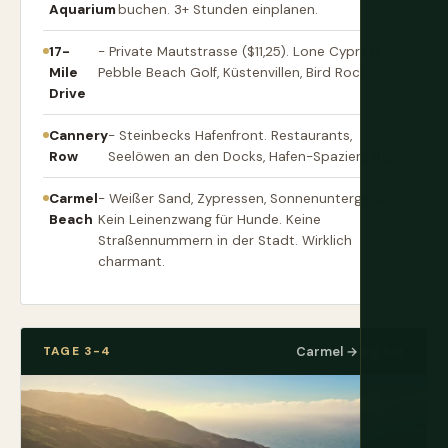
Aquarium
buchen. 3+ Stunden einplanen.
17-
- Private Mautstrasse ($11,25). Lone Cypress,
Mile
Pebble Beach Golf, Küstenvillen, Bird Rock.
Drive
Cannery
- Steinbecks Hafenfront. Restaurants,
Row
Seelöwen an den Docks, Hafen-Spaziergänge.
Carmel
- Weißer Sand, Zypressen, Sonnenuntergang.
Beach
Kein Leinenzwang für Hunde. Keine
Straßennummern in der Stadt. Wirklich
charmant.
TAGE 3-4
Carmel → Big Sur