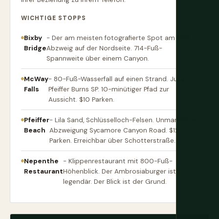
WICHTIGE STOPPS
Bixby
- Der am meisten fotografierte Spot am PCH.
Bridge
Abzweig auf der Nordseite. 714-Fuß-
Spannweite über einem Canyon.
McWay
- 80-Fuß-Wasserfall auf einen Strand. Julia
Falls
Pfeiffer Burns SP. 10-minütiger Pfad zur
Aussicht. $10 Parken.
Pfeiffer
- Lila Sand, Schlüsselloch-Felsen. Unmarkierte
Beach
Abzweigung Sycamore Canyon Road. $12
Parken. Erreichbar über Schotterstraße.
Nepenthe
- Klippenrestaurant mit 800-Fuß-
Restaurant
Höhenblick. Der Ambrosiaburger ist
legendär. Der Blick ist der Grund.