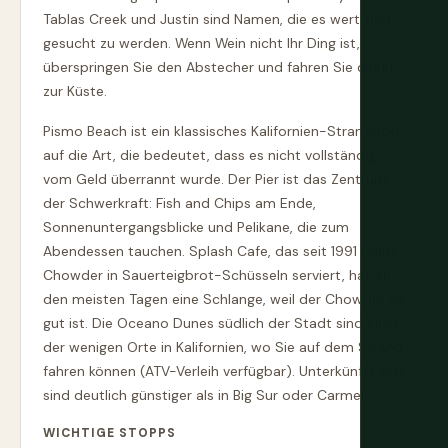
Tablas Creek und Justin sind Namen, die es wert sind,
gesucht zu werden. Wenn Wein nicht Ihr Ding ist,
überspringen Sie den Abstecher und fahren Sie direkt
zur Küste.
Pismo Beach ist ein klassisches Kalifornien-Stranddorf
auf die Art, die bedeutet, dass es nicht vollständig
vom Geld überrannt wurde. Der Pier ist das Zentrum
der Schwerkraft: Fish and Chips am Ende,
Sonnenuntergangsblicke und Pelikane, die zum
Abendessen tauchen. Splash Cafe, das seit 1991 Clam
Chowder in Sauerteigbrot-Schüsseln serviert, hat an
den meisten Tagen eine Schlange, weil der Chowder so
gut ist. Die Oceano Dunes südlich der Stadt sind einer
der wenigen Orte in Kalifornien, wo Sie auf dem Strand
fahren können (ATV-Verleih verfügbar). Unterkünfte hier
sind deutlich günstiger als in Big Sur oder Carmel.
WICHTIGE STOPPS