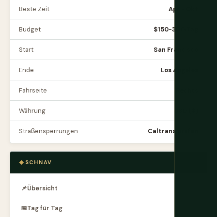
Beste Zeit
Apr - Okt
Budget
$150-300/Tag
Start
San Francisco
Ende
Los Angeles
Fahrseite
Rechts
Währung
USD ($)
Straßensperrungen
Caltrans prüfen
SCHNAV
📌
Übersicht
📅
Tag für Tag