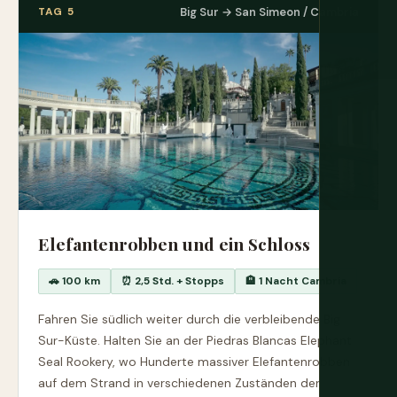
TAG 5
Big Sur → San Simeon / Cambria
Elefantenrobben und ein Schloss
🚗 100 km
⏰ 2,5 Std. + Stopps
🏨 1 Nacht Cambria
Fahren Sie südlich weiter durch die verbleibende Big
Sur-Küste. Halten Sie an der Piedras Blancas Elephant
Seal Rookery, wo Hunderte massiver Elefantenrobben
auf dem Strand in verschiedenen Zuständen der