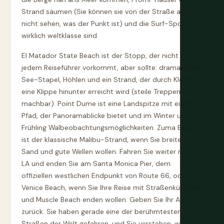
Strand säumen (Sie können sie von der Straße aus
nicht sehen, was der Punkt ist) und die Surf-Spots
wirklich weltklasse sind.
El Matador State Beach ist der Stopp, der nicht in
jedem Reiseführer vorkommt, aber sollte: dramatische
See-Stapel, Höhlen und ein Strand, der durch Klettern
eine Klippe hinunter erreicht wird (steile Treppen,
machbar). Point Dume ist eine Landspitze mit einem
Pfad, der Panoramablicke bietet und im Winter und
Frühling Walbeobachtungsmöglichkeiten. Zuma Beach
ist der klassische Malibu-Strand, wenn Sie breiten
Sand und gute Wellen wollen. Fahren Sie weiter nach
LA und enden Sie am Santa Monica Pier, dem
offiziellen westlichen Endpunkt von Route 66, oder
Venice Beach, wenn Sie Ihre Reise mit Straßenkünstlern
und Muscle Beach enden wollen. Geben Sie Ihr Auto
zurück. Sie haben gerade eine der berühmtesten
Straßen der Welt gefahren, und Sie verstehen, warum