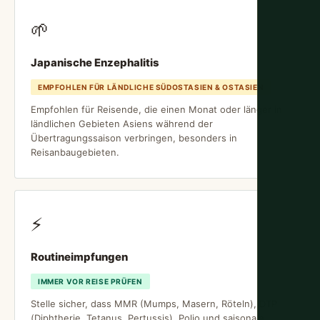
🌱
Japanische Enzephalitis
EMPFOHLEN FÜR LÄNDLICHE SÜDOSTASIEN & OSTASIEN
Empfohlen für Reisende, die einen Monat oder länger in
ländlichen Gebieten Asiens während der
Übertragungssaison verbringen, besonders in
Reisanbaugebieten.
⚡
Routineimpfungen
IMMER VOR REISE PRÜFEN
Stelle sicher, dass MMR (Mumps, Masern, Röteln), DTP
(Diphtherie, Tetanus, Pertussis), Polio und saisonale