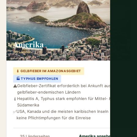
Amerika
35 Länder
💉 GELBFIEBER IM AMAZONASGEBIET
🏭 TYPHUS EMPFOHLEN
Gelbfieber-Zertifikat erforderlich bei Ankunft aus
⚠️
gelbfieber-endemischen Ländern
Hepatitis A, Typhus stark empfohlen für Mittel- &
💉
Südamerika
USA, Kanada und die meisten karibischen Inseln haben
✅
keine Pflichtimpfungen für die Einreise
Amerika ansehen
→
35 Länderseiten