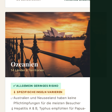
Ozeanien
14 Länder & Territorien
✅ ALLGEMEIN GERINGES RISIKO
💉 SPEZIFISCHE INSELN VARIIEREN
Australien und Neuseeland haben keine
✅
Pflichtimpfungen für die meisten Besucher
Hepatitis A & B, Typhus empfohlen für Papua-
💉