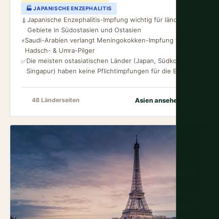
🏭 JAPANISCHE ENZEPHALITIS
Japanische Enzephalitis-Impfung wichtig für ländliche
💉
Gebiete in Südostasien und Ostasien
Saudi-Arabien verlangt Meningokokken-Impfung für
⚡
Hadsch- & Umra-Pilger
Die meisten ostasiatischen Länder (Japan, Südkorea,
✅
Singapur) haben keine Pflichtimpfungen für die Einreise
Asien ansehen
→
48 Länderseiten