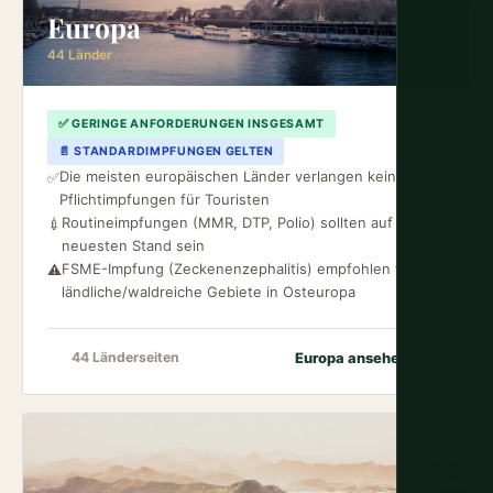
Europa
44 Länder
✅ GERINGE ANFORDERUNGEN INSGESAMT
📄 STANDARDIMPFUNGEN GELTEN
Die meisten europäischen Länder verlangen keine
✅
Pflichtimpfungen für Touristen
Routineimpfungen (MMR, DTP, Polio) sollten auf dem
💉
neuesten Stand sein
FSME-Impfung (Zeckenenzephalitis) empfohlen für
⚠️
ländliche/waldreiche Gebiete in Osteuropa
Europa ansehen
→
44 Länderseiten