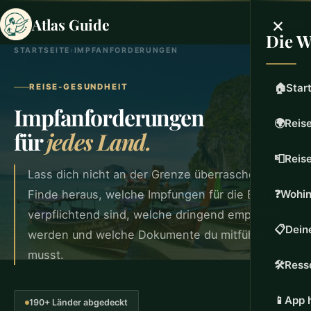
×
Atlas Guide
Die W
STARTSEITE
›
IMPFANFORDERUNGEN
🏠
Star
REISE-GESUNDHEIT
Impfanforderungen
🌍
Reise
für
jedes Land.
📮
Reis
Lass dich nicht an der Grenze überraschen.
Finde heraus, welche Impfungen für die Einreise
❓
Wohin
verpflichtend sind, welche dringend empfohlen
📋
Dein
werden und welche Dokumente du mitführen
musst.
🛠️
Ress
📱
App 
190+ Länder abgedeckt