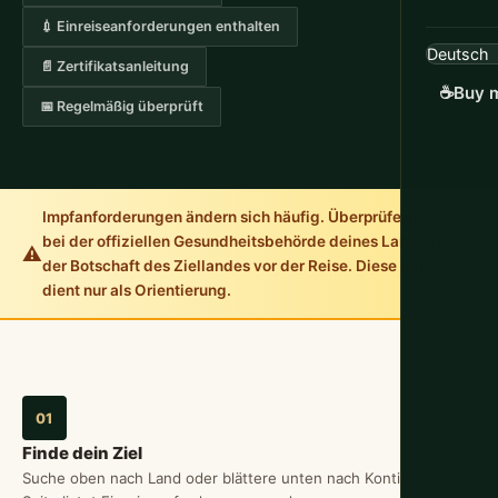
💉 Einreiseanforderungen enthalten
📄 Zertifikatsanleitung
☕
Buy m
📅 Regelmäßig überprüft
Impfanforderungen ändern sich häufig. Überprüfe immer
bei der offiziellen Gesundheitsbehörde deines Landes und
⚠️
der Botschaft des Ziellandes vor der Reise. Diese Seite
dient nur als Orientierung.
01
Finde dein Ziel
Suche oben nach Land oder blättere unten nach Kontinent. Jede