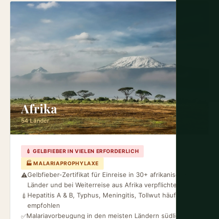
Afrika
54 Länder
💉 GELBFIEBER IN VIELEN ERFORDERLICH
🏭 MALARIAPROPHYLAXE
Gelbfieber-Zertifikat für Einreise in 30+ afrikanische
⚠️
Länder und bei Weiterreise aus Afrika verpflichtend
Hepatitis A & B, Typhus, Meningitis, Tollwut häufig
💉
empfohlen
Malariavorbeugung in den meisten Ländern südlich der
✅