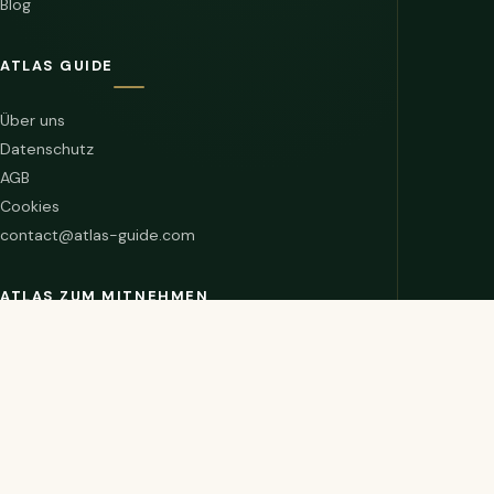
Blog
ATLAS GUIDE
Über uns
Datenschutz
AGB
Cookies
contact@atlas-guide.com
ATLAS ZUM MITNEHMEN
BROWSER
🧭
Chrome-Erweiterung
ANDROID
📱
Jetzt bei Google Play