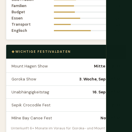
Familien
3.8
Budget
4.0
Essen
5.0
Transport
3.2
Englisch
7.0
WICHTIGE FESTIVALDATEN
Mount Hagen Show
Mitte August
Goroka Show
3. Woche, September
Unabhängigkeitstag
16. September
Sepik Crocodile Fest
August
Milne Bay Canoe Fest
November
Unterkunft 6+ Monate im Voraus für Goroka- und Mount Hagen-