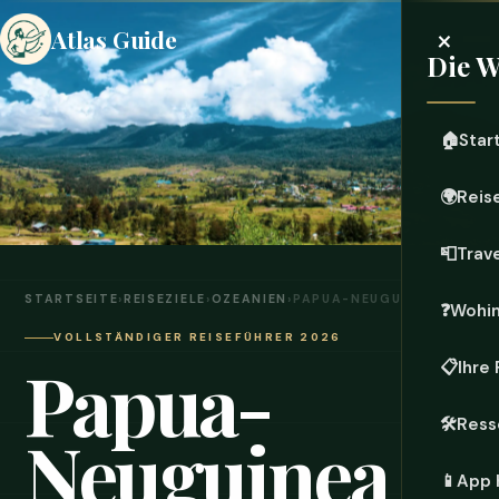
×
Atlas Guide
Die W
🏠
Star
🌍
Reis
📮
Trave
STARTSEITE
›
REISEZIELE
›
OZEANIEN
›
PAPUA-NEUGUINEA
❓
Wohin
VOLLSTÄNDIGER REISEFÜHRER 2026
Papua-
📋
Ihre
🛠️
Ress
Neuguinea
📱
App 