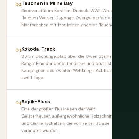
Tauchen in Milne Bay
Biodiversität im Korallen-Dreieck. WWII-Wracks in
flachem Wasser. Dugongs, Zwergsee pferde und
Mantarochen mit fast keinen anderen Tauchern.
Kokoda-Track
96 km Dschungelpfad über die Owen Stanley
Range. Eine der bedeutendsten und brutalsten
Kampagnen des Zweiten Weltkriegs. Acht bis
zwölf Tage.
Sepik-Fluss
Eine der großen Flussreisen der Welt.
Geisterhäuser, außergewöhnliche Holzschnitzerei
und Gemeinschaften, die von keiner Straße
verändert wurden.