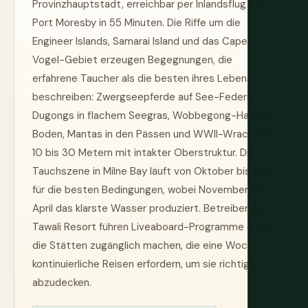
Provinzhauptstadt, erreichbar per Inlandsflug von
Port Moresby in 55 Minuten. Die Riffe um die
Engineer Islands, Samarai Island und das Cape
Vogel-Gebiet erzeugen Begegnungen, die
erfahrene Taucher als die besten ihres Lebens
beschreiben: Zwergseepferde auf See-Federn,
Dugongs in flachem Seegras, Wobbegong-Haie am
Boden, Mantas in den Pässen und WWII-Wracks in
10 bis 30 Metern mit intakter Oberstruktur. Die
Tauchszene in Milne Bay läuft von Oktober bis Mai
für die besten Bedingungen, wobei November bis
April das klarste Wasser produziert. Betreiber wie
Tawali Resort führen Liveaboard-Programme durch,
die Stätten zugänglich machen, die eine Woche
kontinuierliche Reisen erfordern, um sie richtig
abzudecken.