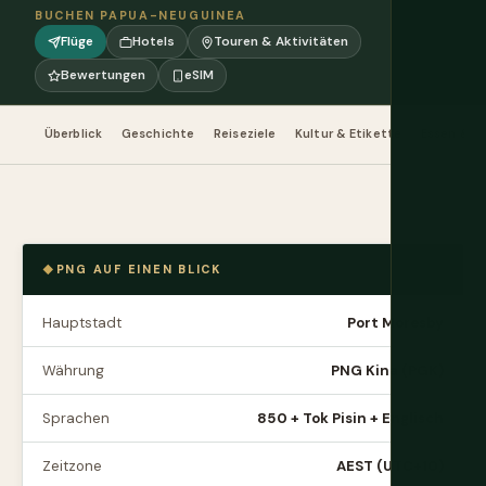
BUCHEN PAPUA-NEUGUINEA
Flüge
Hotels
Touren & Aktivitäten
Bewertungen
eSIM
Überblick
Geschichte
Reiseziele
Kultur & Etikette
Essen & Tr
PNG AUF EINEN BLICK
Hauptstadt
Port Moresby
Währung
PNG Kina (PGK)
Sprachen
850 + Tok Pisin + Englisch
Zeitzone
AEST (UTC+10)