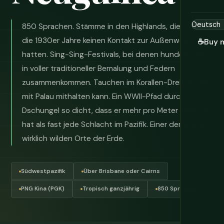
850 Sprachen. Stämme in den Highlands, die bis in
die 1930er Jahre keinen Kontakt zur Außenwelt
☕
Buy 
hatten. Sing-Sing-Festivals, bei denen hundert Clans
in voller traditioneller Bemalung und Federn
zusammenkommen. Tauchen im Korallen-Dreieck, das
mit Palau mithalten kann. Ein WWII-Pfad durch
Dschungel so dicht, dass er mehr pro Meter gekostet
hat als fast jede Schlacht im Pazifik. Einer der letzten
wirklich wilden Orte der Erde.
Südwestpazifik
Über Brisbane oder Cairns
PNG Kina (PGK)
Tropisch ganzjährig
850 Sprachen