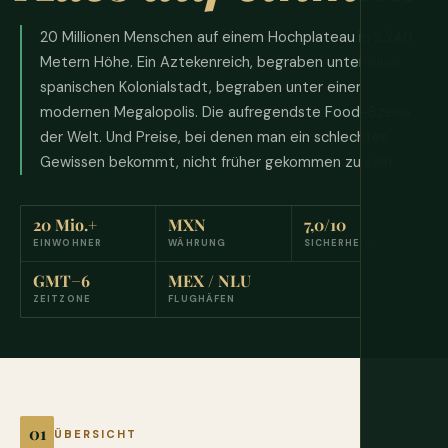
20 Millionen Menschen auf einem Hochplateau in 2.240
Metern Höhe. Ein Aztekenreich, begraben unter einer
spanischen Kolonialstadt, begraben unter einer
modernen Megalopolis. Die aufregendste Food-Szene
der Welt. Und Preise, bei denen man ein schlechtes
Gewissen bekommt, nicht früher gekommen zu sein.
20 Mio.+
MXN
7,0/10
EINWOHNER
WÄHRUNG
SICHERHEIT
GMT−6
MEX / NLU
ZEITZONE
FLUGHÄFEN
ÜBERSICHT