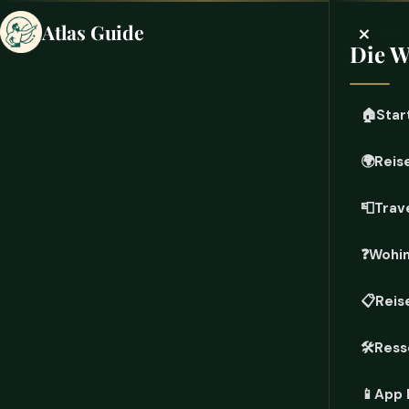
×
Atlas Guide
Die W
🏠
Star
🌍
Reis
📮
Trave
❓
Wohin
📋
Reis
🛠️
Ress
📱
App 