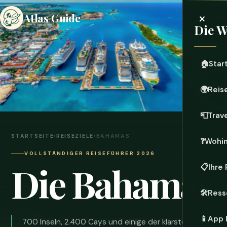
×
Atlas Guide
Die W
🏠
Star
🌍
Reis
📮
Trave
STARTSEITE
›
REISEZIELE
›
BAHAMAS
❓
Wohi
VOLLSTÄNDIGER REISEFÜHRER 2026
Die Bahamas
📋
Ihre
🛠️
Ress
📱
App 
700 Inseln, 2.400 Cays und einige der klarsten