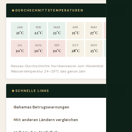
DURCHSCHNITTSTEMPERATUREN
JAN
FEB
MAR
APR
MAY
JUN
21°C
22°C
23°C
25°C
27°C
29°C
JUL
AUG
SEP
OCT
NOV
DEC
30°C
30°C
30°C
28°C
25°C
22°C
Nassau-Durchschnitte. Hurrikansaison Juni–November.
Wassertemperatur 24–29°C das ganze Jahr.
SCHNELLE LINKS
Bahamas Betrugswarnungen
Mit anderen Ländern vergleichen