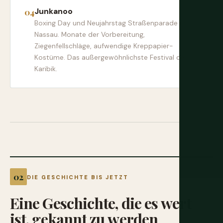
Junkanoo
Boxing Day und Neujahrstag Straßenparade in
Nassau. Monate der Vorbereitung,
Ziegenfellschläge, aufwendige Kreppapier-
Kostüme. Das außergewöhnlichste Festival der
Karibik.
DIE GESCHICHTE BIS JETZT
Eine
Geschichte,
die
es
wert
ist,
gekannt
zu
werden