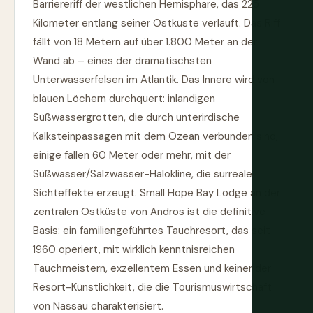
Barriereriff der westlichen Hemisphäre, das 225
Kilometer entlang seiner Ostküste verläuft. Das Riff
fällt von 18 Metern auf über 1.800 Meter an der
Wand ab – eines der dramatischsten
Unterwasserfelsen im Atlantik. Das Innere wird von
blauen Löchern durchquert: inlandigen
Süßwassergrotten, die durch unterirdische
Kalksteinpassagen mit dem Ozean verbunden sind,
einige fallen 60 Meter oder mehr, mit der
Süßwasser/Salzwasser-Halokline, die surreale
Sichteffekte erzeugt. Small Hope Bay Lodge an der
zentralen Ostküste von Andros ist die definitive
Basis: ein familiengeführtes Tauchresort, das seit
1960 operiert, mit wirklich kenntnisreichen
Tauchmeistern, exzellentem Essen und keiner der
Resort-Künstlichkeit, die die Tourismuswirtschaft
von Nassau charakterisiert.