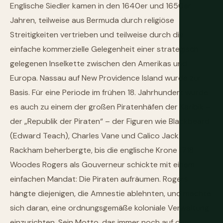
Englische Siedler kamen in den 1640er und 1650er
Jahren, teilweise aus Bermuda durch religiöse
Streitigkeiten vertrieben und teilweise durch die
einfache kommerzielle Gelegenheit einer strategisch
gelegenen Inselkette zwischen den Amerikas und
Europa. Nassau auf New Providence Island wurde zur
Basis. Für eine Periode im frühen 18. Jahrhundert wurde
es auch zu einem der großen Piratenhäfen der Karibik –
der „Republik der Piraten“ – der Figuren wie Blackbeard
(Edward Teach), Charles Vane und Calico Jack
Rackham beherbergte, bis die englische Krone 1718
Woodes Rogers als Gouverneur schickte mit einem
einfachen Mandat: Die Piraten aufräumen. Rogers
hängte diejenigen, die Amnestie ablehnten, und machte
sich daran, eine ordnungsgemäße koloniale Verwaltung
einzurichten. Sein Motto, das immer noch auf dem