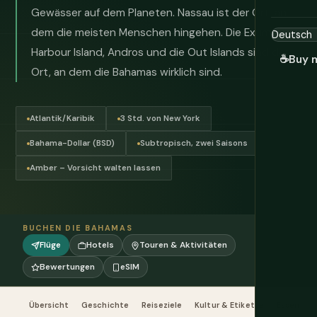
Gewässer auf dem Planeten. Nassau ist der Ort, an
dem die meisten Menschen hingehen. Die Exumas,
Harbour Island, Andros und die Out Islands sind der
☕
Buy 
Ort, an dem die Bahamas wirklich sind.
Atlantik/Karibik
3 Std. von New York
Bahama-Dollar (BSD)
Subtropisch, zwei Saisons
Amber – Vorsicht walten lassen
BUCHEN DIE BAHAMAS
Flüge
Hotels
Touren & Aktivitäten
Bewertungen
eSIM
Übersicht
Geschichte
Reiseziele
Kultur & Etikette
Essen & T