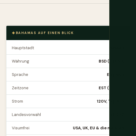
BAHAMAS AUF EINEN BLICK
Hauptstadt
Nassau
Währung
BSD (= 1 USD)
Sprache
Englisch
Zeitzone
EST (UTC−5)
Strom
120V, Typ A/B
Landesvorwahl
+1-242
Visumfrei
USA, UK, EU & die meisten