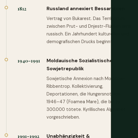
Russland annexiert Bessarabien
1812
Vertrag von Bukarest. Das Territorium
zwischen Prut- und Dnjestr-Flüssen wird
russisch. Ein Jahrhundert kulturellen und
demografischen Drucks beginnt.
Moldauische Sozialistische
1940–1991
Sowjetrepublik
Sowjetische Annexion nach Molotow-
Ribbentrop. Kollektivierung,
Deportationen, die Hungersnot von
1946–47 (Foamea Mare), die bis zu
300.000 tötete. Kyrillisches Alphabet
vorgeschrieben.
Unabhängigkeit &
1991–1992