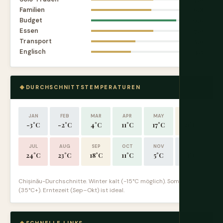
Familien
6.8
Budget
9.6
Essen
7.0
Transport
5.0
Englisch
4.5
DURCHSCHNITTSTEMPERATUREN
JAN
FEB
MAR
APR
MAY
JUN
-3°C
-2°C
4°C
11°C
17°C
21°C
JUL
AUG
SEP
OCT
NOV
DEC
24°C
23°C
18°C
11°C
5°C
-1°C
Chișinău-Durchschnitte. Winter kalt (-15°C möglich). Sommer heiß
(35°C+). Erntezeit (Sep–Okt) ist ideal.