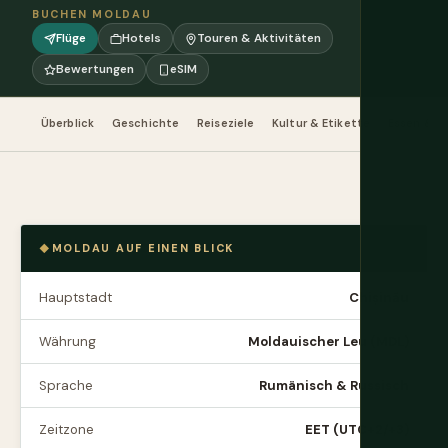
BUCHEN MOLDAU
Flüge
Hotels
Touren & Aktivitäten
Bewertungen
eSIM
Überblick
Geschichte
Reiseziele
Kultur & Etikette
Essen & Tr
MOLDAU AUF EINEN BLICK
Hauptstadt
Chișinău
Währung
Moldauischer Leu (MDL)
Sprache
Rumänisch & Russisch
Zeitzone
EET (UTC+2/+3)