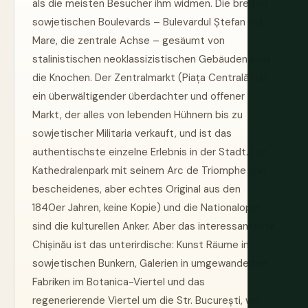
als die meisten Besucher ihm widmen. Die breiten
sowjetischen Boulevards – Bulevardul Ștefan cel
Mare, die zentrale Achse – gesäumt von
stalinistischen neoklassizistischen Gebäuden sind
die Knochen. Der Zentralmarkt (Piața Centrală) ist
ein überwältigender überdachter und offener
Markt, der alles von lebenden Hühnern bis zu
sowjetischer Militaria verkauft, und ist das
authentischste einzelne Erlebnis in der Stadt. Der
Kathedralenpark mit seinem Arc de Triomphe (ein
bescheidenes, aber echtes Original aus den
1840er Jahren, keine Kopie) und die Nationaloper
sind die kulturellen Anker. Aber das interessanteste
Chișinău ist das unterirdische: Kunst Räume in
sowjetischen Bunkern, Galerien in umgewandelten
Fabriken im Botanica-Viertel und das
regenerierende Viertel um die Str. București, wo