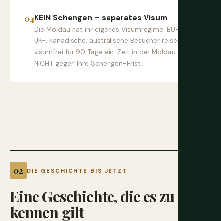
KEIN Schengen – separates Visum
Die Moldau hat ihr eigenes Visumregime. EU-, US-,
UK-, kanadische, australische Besucher reisen
visumfrei für 90 Tage ein. Zeit in der Moldau zählt
NICHT gegen Ihre Schengen-Frist.
DIE GESCHICHTE BIS JETZT
Eine
Geschichte,
die
es
zu
kennen
gilt