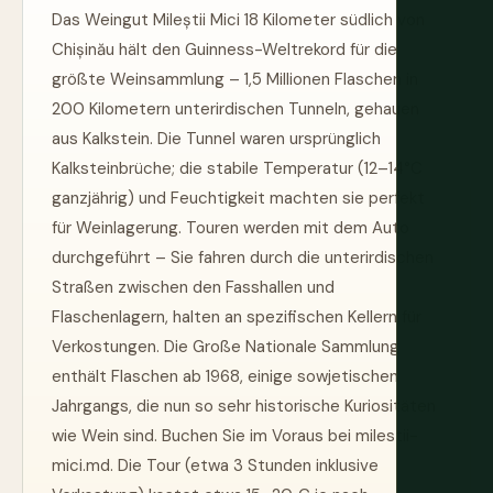
Das Weingut Mileștii Mici 18 Kilometer südlich von
Chișinău hält den Guinness-Weltrekord für die
größte Weinsammlung – 1,5 Millionen Flaschen in
200 Kilometern unterirdischen Tunneln, gehauen
aus Kalkstein. Die Tunnel waren ursprünglich
Kalksteinbrüche; die stabile Temperatur (12–14°C
ganzjährig) und Feuchtigkeit machten sie perfekt
für Weinlagerung. Touren werden mit dem Auto
durchgeführt – Sie fahren durch die unterirdischen
Straßen zwischen den Fasshallen und
Flaschenlagern, halten an spezifischen Kellern für
Verkostungen. Die Große Nationale Sammlung
enthält Flaschen ab 1968, einige sowjetischen
Jahrgangs, die nun so sehr historische Kuriositäten
wie Wein sind. Buchen Sie im Voraus bei milestii-
mici.md. Die Tour (etwa 3 Stunden inklusive