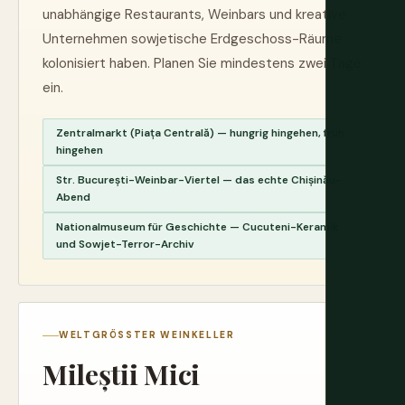
unabhängige Restaurants, Weinbars und kreative
Unternehmen sowjetische Erdgeschoss-Räume
kolonisiert haben. Planen Sie mindestens zwei Tage
ein.
Zentralmarkt (Piața Centrală) — hungrig hingehen, früh
hingehen
Str. București-Weinbar-Viertel — das echte Chișinău-
Abend
Nationalmuseum für Geschichte — Cucuteni-Keramik
und Sowjet-Terror-Archiv
WELTGRÖSSTER WEINKELLER
Mileștii Mici