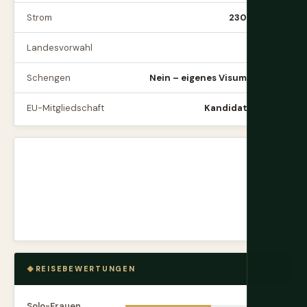
Strom
230V, Typ F
Landesvorwahl
+373
Schengen
Nein – eigenes Visumsystem
EU-Mitgliedschaft
Kandidat (2022)
REISEBEWERTUNGEN
Solo-Frauen
7.0