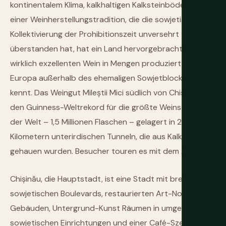
kontinentalem Klima, kalkhaltigen Kalksteinböden und
einer Weinherstellungstradition, die die sowjetische
Kollektivierung der Prohibitionszeit unversehrt
überstanden hat, hat ein Land hervorgebracht, das
wirklich exzellenten Wein in Mengen produziert, die
Europa außerhalb des ehemaligen Sowjetblocks kaum
kennt. Das Weingut Mileștii Mici südlich von Chișinău hält
den Guinness-Weltrekord für die größte Weinsammlung
der Welt – 1,5 Millionen Flaschen – gelagert in 200
Kilometern unterirdischen Tunneln, die aus Kalkstein
gehauen wurden. Besucher touren es mit dem Auto.
Chișinău, die Hauptstadt, ist eine Stadt mit breiten
sowjetischen Boulevards, restaurierten Art-Nouveau-
Gebäuden, Untergrund-Kunst Räumen in umgenutzten
sowjetischen Einrichtungen und einer Café-Szene, die