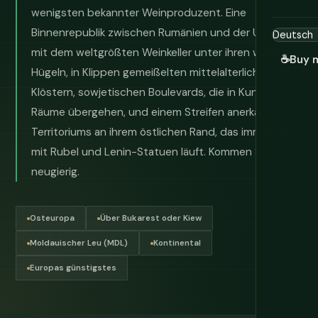
wenigsten bekannter Weinproduzent. Eine
Binnenrepublik zwischen Rumänien und der Ukraine
mit dem weltgrößten Weinkeller unter ihren welligen
☕
Buy 
Hügeln, in Klippen gemeißelten mittelalterlichen
Klöstern, sowjetischen Boulevards, die in Kunst
Räume übergehen, und einem Streifen anerkannten
Territoriums an ihrem östlichen Rand, das immer noch
mit Rubel und Lenin-Statuen läuft. Kommen Sie
neugierig.
Osteuropa
Über Bukarest oder Kiew
Moldauischer Leu (MDL)
Kontinental
Europas günstigstes