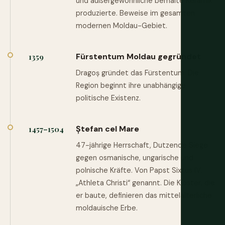
und außergewöhnliche bemalte Keramik
produzierte. Beweise im gesamten
modernen Moldau-Gebiet.
Fürstentum Moldau gegründet
1359
Dragoș gründet das Fürstentum. Die
Region beginnt ihre unabhängige
politische Existenz.
Ștefan cel Mare
1457–1504
47-jährige Herrschaft, Dutzende Siege
gegen osmanische, ungarische und
polnische Kräfte. Von Papst Sixtus IV.
„Athleta Christi“ genannt. Die Klöster, die
er baute, definieren das mittelalterliche
moldauische Erbe.