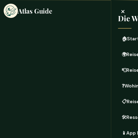
×
Atlas Guide
Die W
🏠
Star
🌍
Reis
📮
Reis
❓
Wohin
📋
Reis
🛠️
Ress
📱
App 