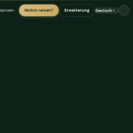
☕
Wohin reisen?
Erweiterung
ourcen