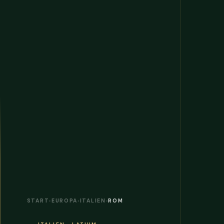
START
›
EUROPA
›
ITALIEN
›
ROM