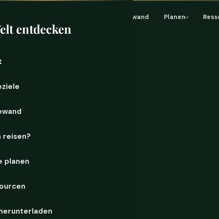
Start
Reiseziele
Reisewand
Planen
Ress
elt entdecken
t
eziele
ewand
 reisen?
e planen
ourcen
herunterladen