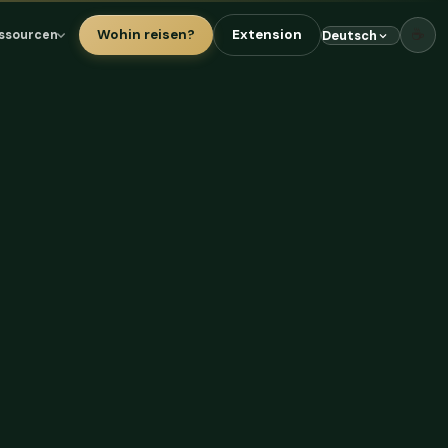
☕
Wohin reisen?
Extension
ssourcen