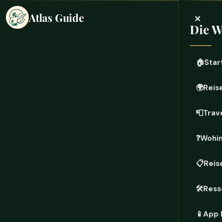
×
Atlas Guide
Die W
🏠
Star
🌍
Reis
📮
Trave
❓
Wohin
📋
Reis
🛠️
Ress
📱
App 