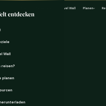
Start
Reiseziele
Travel Wall
Planen
Re
elt entdecken
t
eziele
l Wall
 reisen?
e planen
ourcen
herunterladen