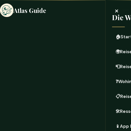
×
Atlas Guide
Die W
🏠
Star
🌍
Reis
📮
Reis
❓
Wohin
📋
Reis
🛠️
Ress
📱
App 