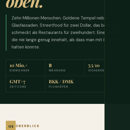
oben.
Zehn Millionen Menschen. Goldene Tempel neben
Glasfassaden. Streetfood für zwei Dollar, das besser
schmeckt als Restaurants für zweihundert. Eine Stadt,
die nie lange genug innehält, als dass man mit ihr Schritt
halten könnte.
10 Mio.+
฿
7,5/10
EINWOHNER
WÄHRUNG
SICHERHEIT
GMT+7
BKK / DMK
ZEITZONE
FLUGHÄFEN
ÜBERBLICK