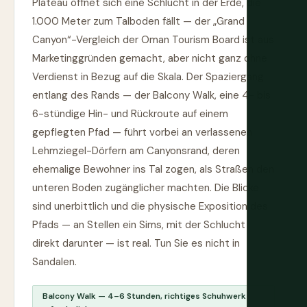
Plateau öffnet sich eine Schlucht in der Erde, die
1.000 Meter zum Talboden fällt — der „Grand
Canyon“-Vergleich der Oman Tourism Board ist aus
Marketinggründen gemacht, aber nicht ganz ohne
Verdienst in Bezug auf die Skala. Der Spaziergang
entlang des Rands — der Balcony Walk, eine 4- bis
6-stündige Hin- und Rückroute auf einem
gepflegten Pfad — führt vorbei an verlassenen
Lehmziegel-Dörfern am Canyonsrand, deren
ehemalige Bewohner ins Tal zogen, als Straßen den
unteren Boden zugänglicher machten. Die Blicke
sind unerbittlich und die physische Exposition des
Pfads — an Stellen ein Sims, mit der Schlucht
direkt darunter — ist real. Tun Sie es nicht in
Sandalen.
Balcony Walk — 4–6 Stunden, richtiges Schuhwerk