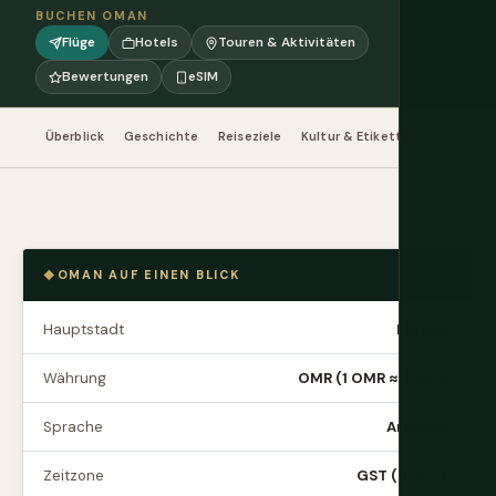
BUCHEN OMAN
Flüge
Hotels
Touren & Aktivitäten
Bewertungen
eSIM
Überblick
Geschichte
Reiseziele
Kultur & Etikette
Essen & Tr
OMAN AUF EINEN BLICK
Hauptstadt
Muscat
Währung
OMR (1 OMR ≈ 2,60 $)
Sprache
Arabisch
Zeitzone
GST (UTC+4)