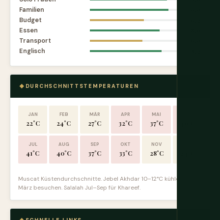
Familien
9.0
Budget
6.2
Essen
8.0
Transport
6.0
Englisch
8.2
DURCHSCHNITTSTEMPERATUREN
JAN
FEB
MÄR
APR
MAI
JUN
22°C
24°C
27°C
32°C
37°C
40°C
JUL
AUG
SEP
OKT
NOV
DEZ
41°C
40°C
37°C
33°C
28°C
24°C
Muscat Küstendurchschnitte. Jebel Akhdar 10–12°C kühler. Okt–
März besuchen. Salalah Jul–Sep für Khareef.