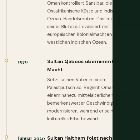
Oman kontrolliert Sansibar, die
Ostafrikanische Küste und Indischen
Ozean-Handelsrouten. Das Imperium in
seiner Blütezeit rivalisiert mit
europäischen Kolonialmächten im
westlichen Indischen Ozean.
Sultan Qaboos übernimmt die
1970
Macht
Setzt seinen Vater in einem
Palastputsch ab. Beginnt Oman von
einem nahezu mittelalterlichen Staat in
bemerkenswerter Geschwindigkeit zu
modernisieren, während er sein
kulturelles Erbe bewahrt.
Sultan Haitham folgt nach
Januar 2020