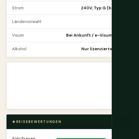
Strom
240V, Typ G (britisch)
Ländervorwahl
+968
Visum
Bei Ankunft / e-Visum (~15 $)
Alkohol
Nur lizenzierte Hotels
REISEBEWERTUNGEN
Solo Frauen
8.8