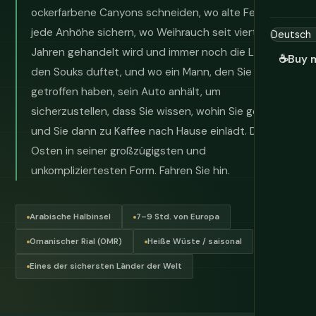
ockerfarbene Canyons schneiden, wo alte Festungen
jede Anhöhe sichern, wo Weihrauch seit viertausend
Jahren gehandelt wird und immer noch die Luft in
☕
Buy 
den Souks duftet, und wo ein Mann, den Sie nie
getroffen haben, sein Auto anhält, um
sicherzustellen, dass Sie wissen, wohin Sie gehen,
und Sie dann zu Kaffee nach Hause einlädt. Der Nahe
Osten in seiner großzügigsten und
unkompliziertesten Form. Fahren Sie hin.
Arabische Halbinsel
7–9 Std. von Europa
Omanischer Rial (OMR)
Heiße Wüste / saisonal
Eines der sichersten Länder der Welt