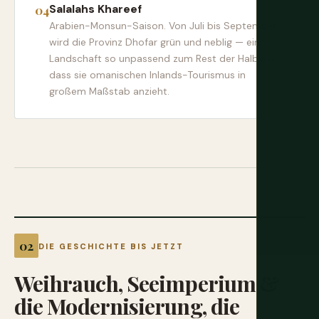
Salalahs Khareef
Arabien-Monsun-Saison. Von Juli bis September
wird die Provinz Dhofar grün und neblig — eine
Landschaft so unpassend zum Rest der Halbinsel,
dass sie omanischen Inlands-Tourismus in
großem Maßstab anzieht.
DIE GESCHICHTE BIS JETZT
Weihrauch,
Seeimperium
&
die
Modernisierung,
die