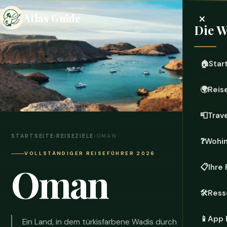
×
Atlas Guide
Die W
🏠
Star
🌍
Reis
📮
Trave
STARTSEITE
›
REISEZIELE
›
OMAN
❓
Wohin
VOLLSTÄNDIGER REISEFÜHRER 2026
Oman
📋
Ihre
🛠️
Ress
📱
App 
Ein Land, in dem türkisfarbene Wadis durch