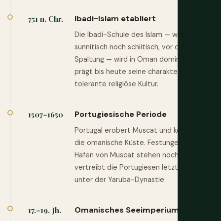
Ibadi-Islam etabliert
751 n. Chr.
Die Ibadi-Schule des Islam — weder
sunnitisch noch schiitisch, vor der
Spaltung — wird in Oman dominant und
prägt bis heute seine charakteristische,
tolerante religiöse Kultur.
Portugiesische Periode
1507–1650
Portugal erobert Muscat und kontrolliert
die omanische Küste. Festungen am
Hafen von Muscat stehen noch. Oman
vertreibt die Portugiesen letztendlich
unter der Yaruba-Dynastie.
Omanisches Seeimperium
17.–19. Jh.