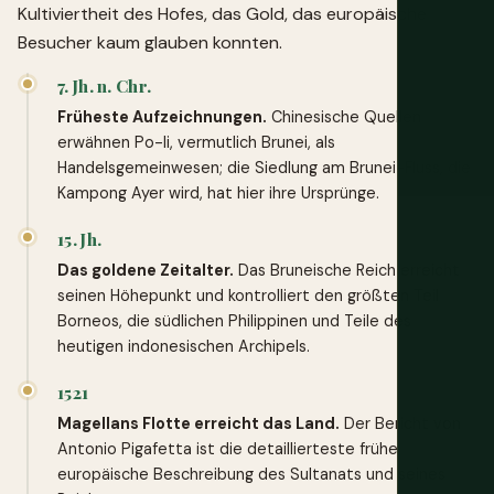
Kultiviertheit des Hofes, das Gold, das europäische
Besucher kaum glauben konnten.
7. Jh. n. Chr.
Früheste Aufzeichnungen.
Chinesische Quellen
erwähnen Po-li, vermutlich Brunei, als
Handelsgemeinwesen; die Siedlung am Brunei-Fluss, die
Kampong Ayer wird, hat hier ihre Ursprünge.
15. Jh.
Das goldene Zeitalter.
Das Bruneische Reich erreicht
seinen Höhepunkt und kontrolliert den größten Teil
Borneos, die südlichen Philippinen und Teile des
heutigen indonesischen Archipels.
1521
Magellans Flotte erreicht das Land.
Der Bericht von
Antonio Pigafetta ist die detaillierteste frühe
europäische Beschreibung des Sultanats und seines