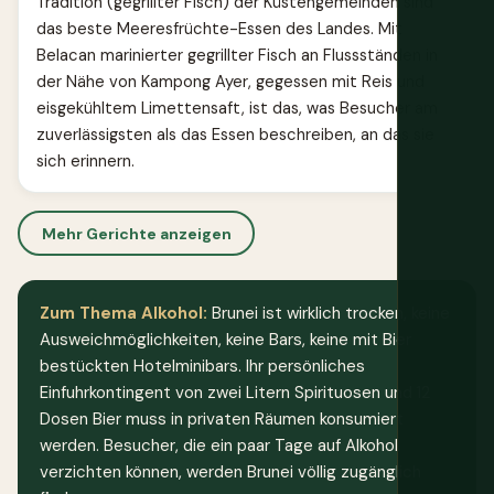
Tradition (gegrillter Fisch) der Küstengemeinden sind
das beste Meeresfrüchte-Essen des Landes. Mit
Belacan marinierter gegrillter Fisch an Flussständen in
der Nähe von Kampong Ayer, gegessen mit Reis und
eisgekühltem Limettensaft, ist das, was Besucher am
zuverlässigsten als das Essen beschreiben, an das sie
sich erinnern.
Mehr Gerichte anzeigen
Zum Thema Alkohol:
Brunei ist wirklich trocken, keine
Ausweichmöglichkeiten, keine Bars, keine mit Bier
bestückten Hotelminibars. Ihr persönliches
Einfuhrkontingent von zwei Litern Spirituosen und 12
Dosen Bier muss in privaten Räumen konsumiert
werden. Besucher, die ein paar Tage auf Alkohol
verzichten können, werden Brunei völlig zugänglich