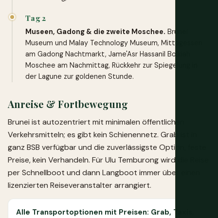
Tag 2
Museen, Gadong & die zweite Moschee.
Brunei
Museum und Malay Technology Museum, Mittagessen
am Gadong Nachtmarkt, Jame'Asr Hassanil Bolkiah
Moschee am Nachmittag, Rückkehr zur Spiegelung in
der Lagune zur goldenen Stunde.
Anreise & Fortbewegung
Brunei ist autozentriert mit minimalen öffentlichen
Verkehrsmitteln; es gibt kein Schienennetz. Grab ist in
ganz BSB verfügbar und die zuverlässigste Option, feste
Preise, kein Verhandeln. Für Ulu Temburong wird die Reise
per Schnellboot und dann Langboot immer über einen
lizenzierten Reiseveranstalter arrangiert.
Alle Transportoptionen mit Preisen: Grab, Taxis,