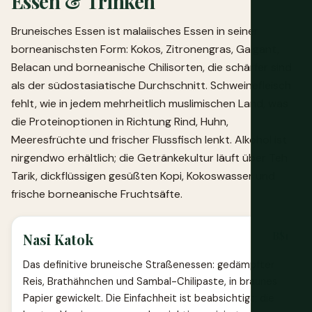
Essen & Trinken
Bruneisches Essen ist malaiisches Essen in seiner
borneanischsten Form: Kokos, Zitronengras, Galgant,
Belacan und borneanische Chilisorten, die schärfer sind
als der südostasiatische Durchschnitt. Schweinefleisch
fehlt, wie in jedem mehrheitlich muslimischen Land, was
die Proteinoptionen in Richtung Rind, Huhn,
Meeresfrüchte und frischer Flussfisch lenkt. Alkohol ist
nirgendwo erhältlich; die Getränkekultur läuft über Teh
Tarik, dickflüssigen gesüßten Kopi, Kokoswasser und
frische borneanische Fruchtsäfte.
B$1
Nasi Katok
Das definitive bruneische Straßenessen: gedämpfter
Reis, Brathähnchen und Sambal-Chilipaste, in braunes
Papier gewickelt. Die Einfachheit ist beabsichtigt; die