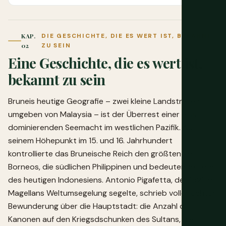
KAP.
DIE GESCHICHTE, DIE ES WERT IST, BEKANNT
02
ZU SEIN
Eine Geschichte, die es wert ist,
bekannt zu sein
Bruneis heutige Geografie – zwei kleine Landstreifen,
umgeben von Malaysia – ist der Überrest einer einst
dominierenden Seemacht im westlichen Pazifik. Auf
seinem Höhepunkt im 15. und 16. Jahrhundert
kontrollierte das Bruneische Reich den größten Teil
Borneos, die südlichen Philippinen und bedeutende Teile
des heutigen Indonesiens. Antonio Pigafetta, der 1521 mit
Magellans Weltumsegelung segelte, schrieb voller echter
Bewunderung über die Hauptstadt: die Anzahl der
Kanonen auf den Kriegsdschunken des Sultans, die