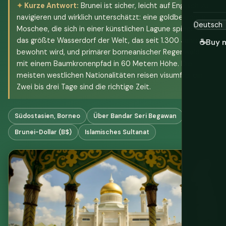
Kurze Antwort:
Brunei ist sicher, leicht auf Englisch zu
navigieren und wirklich unterschätzt: eine goldbekrönte
Moschee, die sich in einer künstlichen Lagune spiegelt,
das größte Wasserdorf der Welt, das seit 1.300 Jahren
☕
Buy 
bewohnt wird, und primärer borneanischer Regenwald
mit einem Baumkronenpfad in 60 Metern Höhe. Die
meisten westlichen Nationalitäten reisen visumfrei ein.
Zwei bis drei Tage sind die richtige Zeit.
Südostasien, Borneo
Über Bandar Seri Begawan
Brunei-Dollar (B$)
Islamisches Sultanat