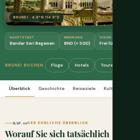
BRUNEI · 4.9°N 114.9°E
HAUPTSTADT
WÄHRUNG
VISUM
Bandar Seri Begawan
BND (= SGD)
Frei für die meiste
Flüge
Hotels
Touren & Aktivitä
BRUNEI BUCHEN
Überblick
Geschichte
Reiseziele
Kultur
Essen
KAP. 01
DER EHRLICHE ÜBERBLICK
Worauf Sie sich tatsächlich