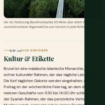
Der Ulu Temburong Baumkronenpfad, 60 Meter über altem Wald,
ununterbrochener Regenwald bis zum Horizont in jede Richtung.
KAP. 04
SICH EINFÜGEN
Kultur & Etikette
Brunei ist eine malaiische islamische Monarchie, ein
echter kultureller Rahmen, der das tägliche Leben prägt.
Die fünf täglichen Gebete werden eingehalten, der
Freitag ist der wöchentliche Feiertag, an dem die
meisten Geschäfte von 11:30 bis 14:00 Uhr schließen, und
der Syariah-Rahmen, der das persönliche Verhalten für