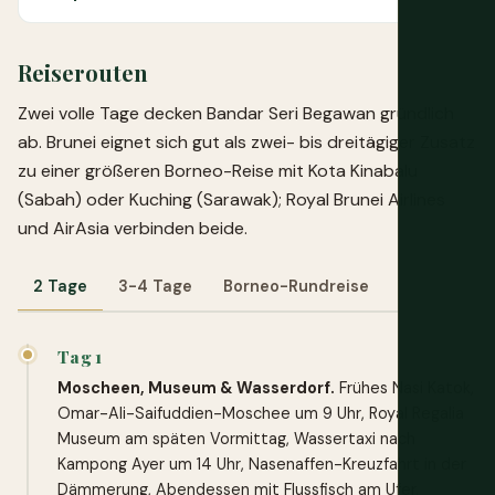
Reiserouten
Zwei volle Tage decken Bandar Seri Begawan gründlich
ab. Brunei eignet sich gut als zwei- bis dreitägiger Zusatz
zu einer größeren Borneo-Reise mit Kota Kinabalu
(Sabah) oder Kuching (Sarawak); Royal Brunei Airlines
und AirAsia verbinden beide.
2 Tage
3-4 Tage
Borneo-Rundreise
Tag 1
Moscheen, Museum & Wasserdorf.
Frühes Nasi Katok,
Omar-Ali-Saifuddien-Moschee um 9 Uhr, Royal Regalia
Museum am späten Vormittag, Wassertaxi nach
Kampong Ayer um 14 Uhr, Nasenaffen-Kreuzfahrt in der
Dämmerung, Abendessen mit Flussfisch am Ufer.