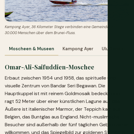
Kampong Ayer, 36 Kilometer Stege verbinden eine Gemeinde von
30.000 Menschen über dem Brunei-Fluss.
Moscheen & Museen
Kampong Ayer
Ulu Temburon
Omar-Ali-Saifuddien-Moschee
Erbaut zwischen 1954 und 1958, das spirituelle und
visuelle Zentrum von Bandar Seri Begawan. Die
Hauptkuppel ist mit reinem Goldmosaik bedeckt und
ragt 52 Meter über einer künstlichen Lagune auf; das
Äußere ist italienischer Marmor, der Teppich kam aus
Belgien, das Buntglas aus England. Nicht-muslimische
Besucher sind außerhalb der fünf täglichen Gebetszeiten
willkommen, und das Spiegelbild zur goldenen Stunde in