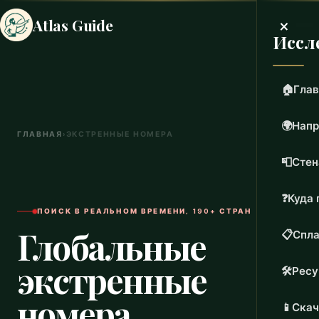
×
Atlas Guide
Иссл
🏠
Глав
🌍
Напр
ГЛАВНАЯ
›
ЭКСТРЕННЫЕ НОМЕРА
📮
Стен
❓
Куда 
ПОИСК В РЕАЛЬНОМ ВРЕМЕНИ, 190+ СТРАН
Глобальные
📋
Спла
экстренные
🛠️
Рес
номера
📱
Скач