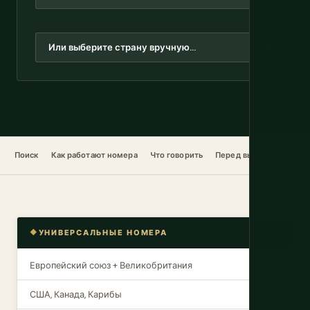
Поиск
Как работают номера
Что говорить
Перед вылетом
Посо
УНИВЕРСАЛЬНЫЕ НОМЕРА
Европейский союз + Великобритания
112
США, Канада, Карибы
911