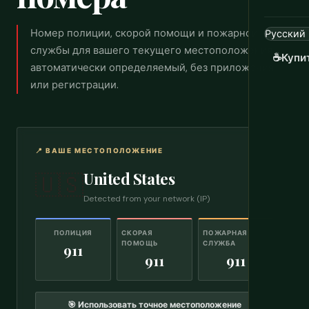
Номер полиции, скорой помощи и пожарной
службы для вашего текущего местоположения,
☕
Купи
автоматически определяемый, без приложения
или регистрации.
📍 ВАШЕ МЕСТОПОЛОЖЕНИЕ
United States
🇺🇸
Detected from your network (IP)
ПОЛИЦИЯ
СКОРАЯ
ПОЖАРНАЯ
ПОМОЩЬ
СЛУЖБА
911
911
911
🎯 Использовать точное местоположение