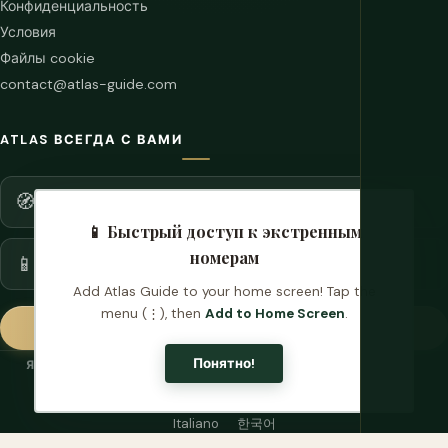
Конфиденциальность
Условия
Файлы cookie
contact@atlas-guide.com
ATLAS ВСЕГДА С ВАМИ
БРАУЗЕР
🧭
Расширение Chrome
📱 Быстрый доступ к экстренным
номерам
ANDROID
📱
Доступно в Google Play
Add Atlas Guide to your home screen! Tap the
menu (⋮), then
Add to Home Screen
.
☕
Угостить кофе
Понятно!
ЯЗЫКИ
English
Français
Español
中文
Nederlands
العربية
Português
Русский
Deutsch
日本語
Suomi
Italiano
한국어