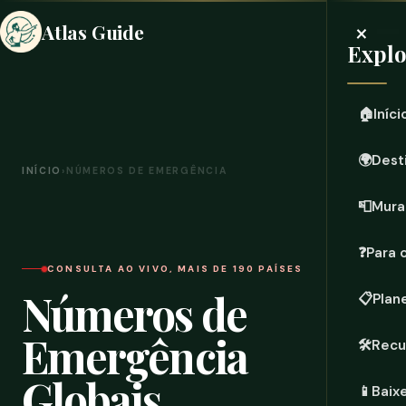
×
Atlas Guide
Expl
🏠
Iníci
🌍
Dest
INÍCIO
›
NÚMEROS DE EMERGÊNCIA
📮
Mura
❓
Para 
CONSULTA AO VIVO, MAIS DE 190 PAÍSES
Números de
📋
Plan
Emergência
🛠️
Recu
Globais
📱
Baix