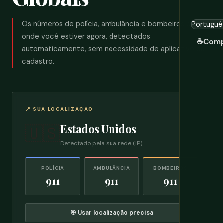
Os números de polícia, ambulância e bombeiros para
onde você estiver agora, detectados
☕
Comp
automaticamente, sem necessidade de aplicativo ou
cadastro.
📍 SUA LOCALIZAÇÃO
Estados Unidos
🇺🇸
Detectado pela sua rede (IP)
POLÍCIA
AMBULÂNCIA
BOMBEIROS
911
911
911
🎯 Usar localização precisa