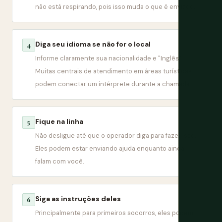
não está respirando, pois isso muda o que é enviado.
Diga seu idioma se não for o local
4
Informe claramente sua nacionalidade e "Inglês".
Muitas centrais de atendimento em áreas turísticas
podem conectar um intérprete durante a chamada.
Fique na linha
5
Não desligue até que o operador diga para fazer isso.
Eles podem estar enviando ajuda enquanto ainda
falam com você.
Siga as instruções deles
6
Principalmente para primeiros socorros, eles podem