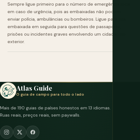
Sempre ligue primeiro para o número de emergência local
em caso de urgência, pois as embaixadas não podem
enviar polícia, ambulâncias ou bombeiros. Ligue para sua
embaixada em seguida para questões de passaporte,
prisões ou incidentes graves envolvendo um cidadão no
exterior.
Atlas Guide
O guia de campo para todo o lado
Mais de 190 guias de países honestos em 13 idiomas.
Ruas reais, preços reais, sem paywalls.