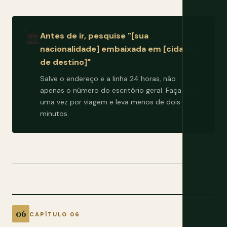
Antes de ir, pesquise "[sua
🏛️
nacionalidade] embaixada em [cidade
de destino]"
Salve o endereço e a linha 24 horas, não
apenas o número do escritório geral. Faça isso
uma vez por viagem e leva menos de dois
minutos.
CAPÍTULO 06