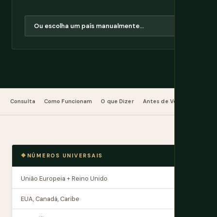
Consulta
Como Funcionam
O que Dizer
Antes de Voar
Embaixa
NÚMEROS UNIVERSAIS
União Europeia + Reino Unido
112
EUA, Canadá, Caribe
911