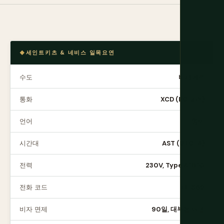
세인트키츠 & 네비스 일목요연
수도
바세테르
통화
XCD (EC 달러)
언어
영어
시간대
AST (UTC-4)
전력
230V, Type A/B/G
전화 코드
+1-869
비자 면제
90일, 대부분 여권