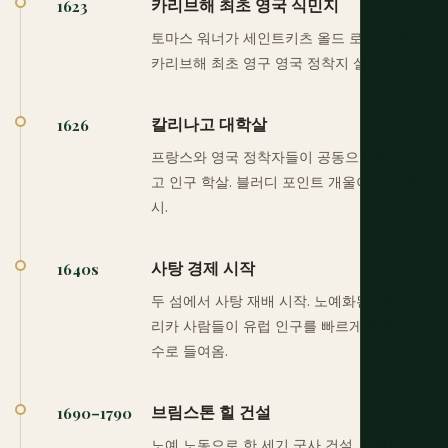
카리브해 최초 영국 식민지
1623
토마스 워너가 세인트키츠 올드 로드 타운에
카리브해 최초 영구 영국 정착지 설립.
칼리나고 대학살
1626
프랑스와 영국 정착자들이 공동으로 칼리나
고 인구 학살. 블러디 포인트 개울이 장소 표
시.
사탕 경제 시작
1640s
두 섬에서 사탕 재배 시작. 노예화된 서아프
리카 사람들이 유럽 인구를 빠르게 초과하는
수로 들여옴.
브림스톤 힐 건설
1690–1790
노예 노동으로 한 세기 군사 건설. 요새는