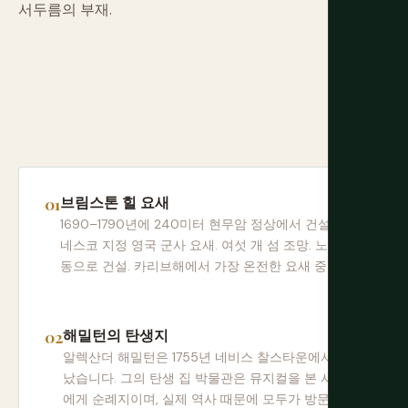
서두름의 부재.
브림스톤 힐 요새
1690–1790년에 240미터 현무암 정상에서 건설된 유
네스코 지정 영국 군사 요새. 여섯 개 섬 조망. 노예 노
동으로 건설. 카리브해에서 가장 온전한 요새 중 하나.
해밀턴의 탄생지
알렉산더 해밀턴은 1755년 네비스 찰스타운에서 태어
났습니다. 그의 탄생 집 박물관은 뮤지컬을 본 사람들
에게 순례지이며, 실제 역사 때문에 모두가 방문할 가