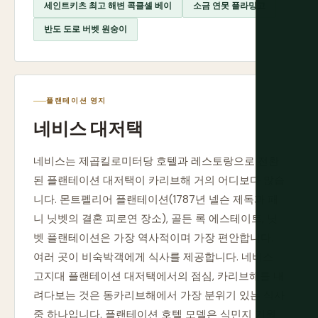
세인트키츠 최고 해변 콕클셸 베이
소금 연못 플라밍고
반도 도로 버벳 원숭이
플랜테이션 영지
네비스 대저택
네비스는 제곱킬로미터당 호텔과 레스토랑으로 전환
된 플랜테이션 대저택이 카리브해 거의 어디보다 많습
니다. 몬트펠리어 플랜테이션(1787년 넬슨 제독과 패
니 닛벳의 결혼 피로연 장소), 골든 록 에스테이트, 닛
벳 플랜테이션은 가장 역사적이며 가장 편안합니다.
여러 곳이 비숙박객에게 식사를 제공합니다. 네비스
고지대 플랜테이션 대저택에서의 점심, 카리브해를 내
려다보는 것은 동카리브해에서 가장 분위기 있는 식사
중 하나입니다. 플랜테이션 호텔 모델은 식민지 기원