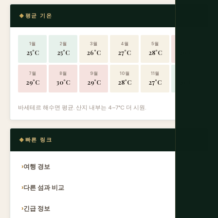
평균 기온
1월
2월
3월
4월
5월
6월
25°C
25°C
26°C
27°C
28°C
29°C
7월
8월
9월
10월
11월
12월
29°C
30°C
29°C
28°C
27°C
26°C
바세테르 해수면 평균. 산지 내부는 4–7°C 더 시원.
빠른 링크
여행 경보
다른 섬과 비교
긴급 정보