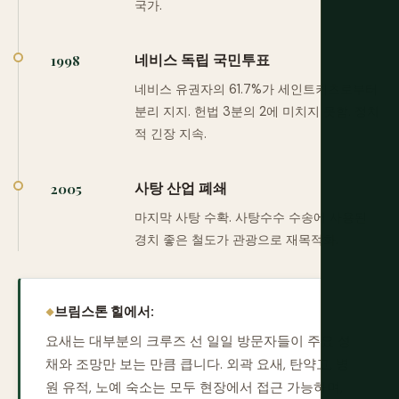
국가.
네비스 독립 국민투표
1998
네비스 유권자의 61.7%가 세인트키츠로부터
분리 지지. 헌법 3분의 2에 미치지 못함. 정치
적 긴장 지속.
사탕 산업 폐쇄
2005
마지막 사탕 수확. 사탕수수 수송에 사용된
경치 좋은 철도가 관광으로 재목적화.
브림스톤 힐에서:
요새는 대부분의 크루즈 선 일일 방문자들이 주요 성
채와 조망만 보는 만큼 큽니다. 외곽 요새, 탄약고, 병
원 유적, 노예 숙소는 모두 현장에서 접근 가능하며,