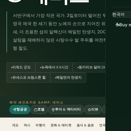
서반구에서 가장 작은 국가. 3킬로미터 떨어진 두 화산 섬,
영국 제국 한 세기 동안 노예의 손으로 지어진 유네스코 요
☕
Buy 
새, 더 조용한 섬의 알렉산더 해밀턴 탄생지, 2005년 이후
설탕을 재배하지 않은 사탕수수 밭 주위를 여전히 도는 원
형 철도.
리워드 군도
뉴욕에서 3.5시간
동카리브 달러 (XCD)
유네스코 브림스톤 힐
해밀턴의 탄생지
예약 세인트키츠 &AMP; 네비스
항공권
호텔
투어 & 액티비티
리뷰
eSIM
개요
역사
여행지
문화 & 에티켓
음식 & 음료
언제 갈까
계획