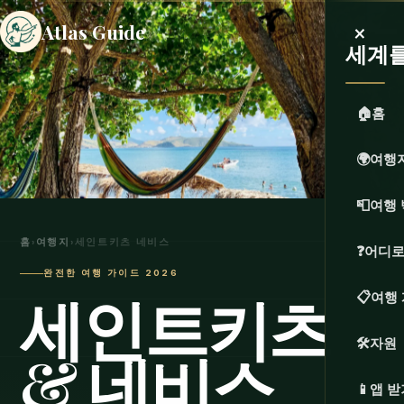
×
Atlas Guide
세계
🏠
홈
🌍
여행
📮
여행 
홈
›
여행지
›
세인트키츠 네비스
❓
어디로
완전한 여행 가이드 2026
세인트키츠
📋
여행
🛠️
자원
& 네비스
📱
앱 받