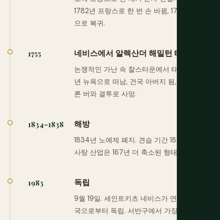
1782년 프랑스로 한 번 손 바뀜, 1783년 영국
으로 복귀.
네비스에서 알렉산더 해밀턴 태어남
1755
논쟁적인 가난 속 찰스타운에서 태어남. 1772
년 뉴욕으로 떠남, 건국 아버지 됨, 1804년 아
론 버와 결투로 사망.
해방
1834–1838
1834년 노예제 폐지. 견습 기간 1838년 종료.
사탕 산업은 167년 더 축소된 형태로 지속.
독립
1983
9월 19일. 세인트키츠 네비스가 연방으로 영
국으로부터 독립. 서반구에서 가장 작은 독립