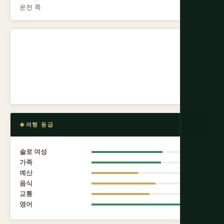
운전 쪽
왼쪽
여행 등급
솔로 여성
8.0
가족
7.8
예산
5.2
음식
7.2
교통
6.5
영어
10