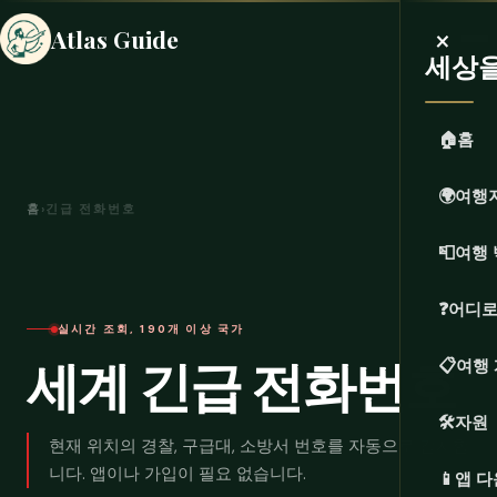
×
Atlas Guide
세상
🏠
홈
🌍
여행
홈
›
긴급 전화번호
📮
여행 
❓
어디로
실시간 조회, 190개 이상 국가
세계 긴급 전화번호
📋
여행
🛠️
자원
현재 위치의 경찰, 구급대, 소방서 번호를 자동으로 감지합
니다. 앱이나 가입이 필요 없습니다.
📱
앱 