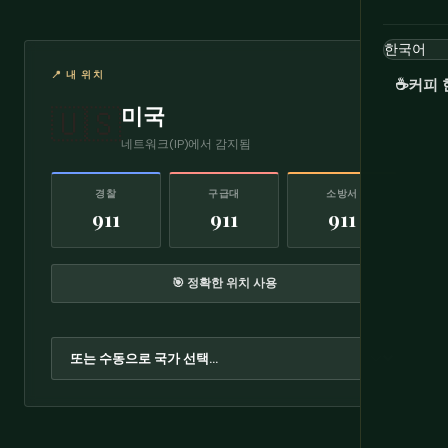
📍 내 위치
☕
커피 
미국
🇺🇸
네트워크(IP)에서 감지됨
경찰
구급대
소방서
911
911
911
🎯 정확한 위치 사용