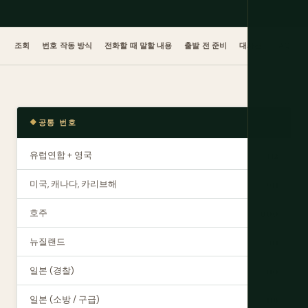
조회
번호 작동 방식
전화할 때 말할 내용
출발 전 준비
대사관
FAQ
공통 번호
유럽연합 + 영국
112
미국, 캐나다, 카리브해
911
호주
000
뉴질랜드
111
일본 (경찰)
110
일본 (소방 / 구급)
119