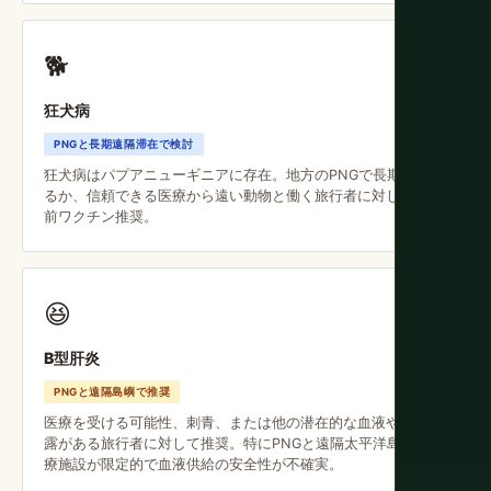
🐕
狂犬病
PNGと長期遠隔滞在で検討
狂犬病はパプアニューギニアに存在。地方のPNGで長期滞在す
るか、信頼できる医療から遠い動物と働く旅行者に対して曝露
前ワクチン推奨。
😆
B型肝炎
PNGと遠隔島嶼で推奨
医療を受ける可能性、刺青、または他の潜在的な血液や体液曝
露がある旅行者に対して推奨。特にPNGと遠隔太平洋島嶼で医
療施設が限定的で血液供給の安全性が不確実。