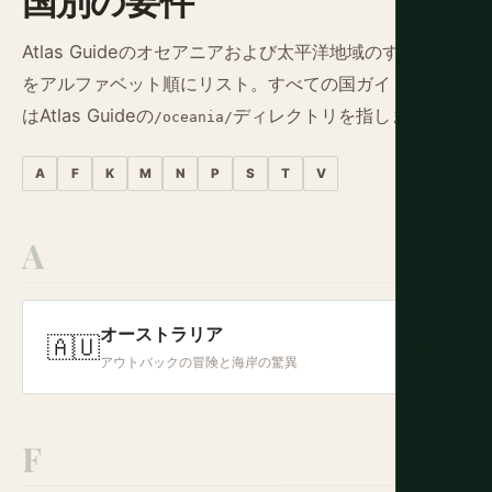
Atlas Guideのオセアニアおよび太平洋地域のすべての国
をアルファベット順にリスト。すべての国ガイドリンク
はAtlas Guideの
ディレクトリを指します。
/oceania/
A
F
K
M
N
P
S
T
V
A
オーストラリア
🇦🇺
+
アウトバックの冒険と海岸の驚異
F