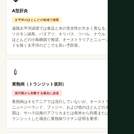
A型肝炎
太平洋のほとんどの地域で推奨
遠隔太平洋諸国では食品と水の安全性が大きく異なる。PNG、
ソロモン諸島、バヌアツ、キリバス、ツバル、ナウル、および
ほとんどの小島嶼国で推奨。オーストラリアとニュージーラン
ドを除く太平洋のどこでも良い予防策。
💉
黄熱病（トランジット規則）
流行国から到着する場合に必須
黄熱病はオセアニアでは流行していないが、オーストラリア、
ニュージーランド、フィジー、および他のほとんどの太平洋諸
国は、サハラ以南のアフリカまたは南米から到着または最近ト
ランジットした場合に黄熱病ワクチン証明を要求。