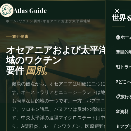
×
Atlas Guide
世界
ホーム
›
ワクチン要件
›
オセアニアおよび太平洋地域
🏠
ホー
旅行健康
オセアニアおよび太平洋地
🌍
目的
域のワクチン
要件
国別。
📮
トラ
❓
どこ
健康の観点から、オセアニアは明確に二つに分かれま
す。オーストラリアとニュージーランドは地球上で最
📋
旅行
も簡単な目的地の一つです。一方、パプアニューギニ
ア、ソロモン諸島、バヌアツは反対の極端に位置しま
🛠️
資料
す。中央太平洋の遠隔マイクロステートは中間にあ
り、A型肝炎、ルーチンワクチン、医療避難保険が地
📱
アプ