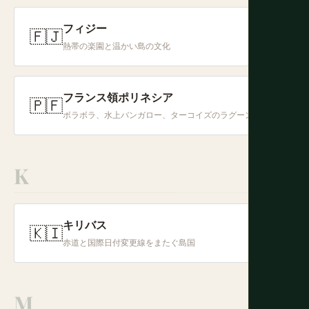
フィジー
🇫🇯
+
熱帯の楽園と温かい島の文化
フランス領ポリネシア
🇵🇫
+
ボラボラ、水上バンガロー、ターコイズのラグーン
K
キリバス
🇰🇮
+
赤道と国際日付変更線をまたぐ島国
M