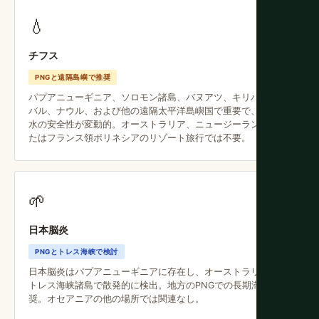
💧
チフス
PNGと遠隔島嶼で推奨
パプアニューギニア、ソロモン諸島、バヌアツ、キリバス、ツ
バル、ナウル、および他の遠隔太平洋島嶼国で重要で、食品と
水の安全性が変動的。オーストラリア、ニュージーランド、ま
たはフランス領ポリネシアのリゾート旅行では不要。
🌱
日本脳炎
PNGとトレス海峡で検討
日本脳炎はパプアニューギニアに存在し、オーストラリア北部
トレス海峡諸島で散発的に検出。地方のPNGでの長期滞在で推
奨。オセアニアの他の場所では関連なし。