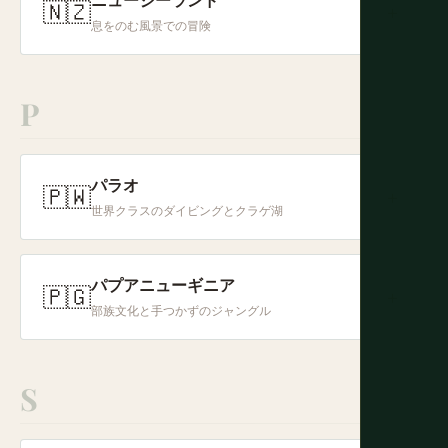
ニュージーランド
🇳🇿
+
息をのむ風景での冒険
P
パラオ
🇵🇼
+
世界クラスのダイビングとクラゲ湖
パプアニューギニア
🇵🇬
+
部族文化と手つかずのジャングル
S