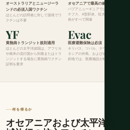
オーストラリアとニュージーラ
オセアニアで最高の健康リスク
パプアニューギニアではマラリア、
ンドの必須入国ワクチン
チフス、A型肝炎、狂犬病、日本脳
ほとんどの訪問者に対して国境でワ
炎がすべて関連
クチンは不要
YF
Evac
黄熱病トランジット規則適用
医療避難保険は必須
ほとんどの太平洋諸国は、アフリカ
キリバス、ツバル、ナウル、ミクロ
や南米の流行国から到着またはトラ
ネシアの外島、および遠隔太平洋目
ンジットする場合に黄熱病ワクチン
的地では、医療施設が極めて限定的
証明を要求
何を得るか
オセアニアおよび太平洋地