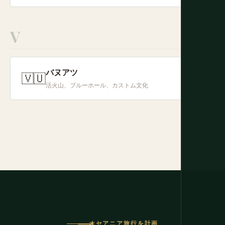
V
バヌアツ
🇻🇺
+
活火山、ブルーホール、カストム文化
オセアニア旅行を計画