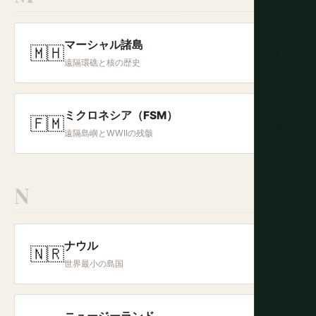
マーシャル諸島
🇲🇭
+
遠隔環礁と核の歴史
ミクロネシア（FSM）
🇫🇲
+
遠隔島嶼とWWIIの残骸
N
ナウル
🇳🇷
+
世界最小の島国