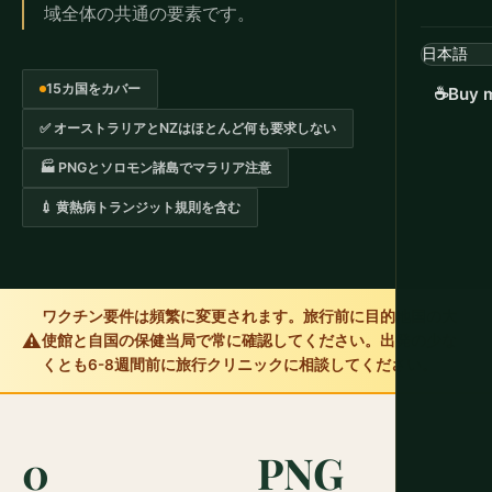
域全体の共通の要素です。
15カ国をカバー
☕
Buy m
✅ オーストラリアとNZはほとんど何も要求しない
🏭 PNGとソロモン諸島でマラリア注意
💉 黄熱病トランジット規則を含む
ワクチン要件は頻繁に変更されます。旅行前に目的地国の大
⚠️
使館と自国の保健当局で常に確認してください。出発の少な
くとも6-8週間前に旅行クリニックに相談してください。
0
PNG