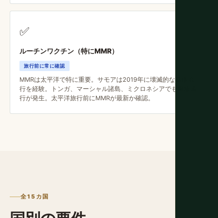
✅
ルーチンワクチン（特にMMR）
旅行前に常に確認
MMRは太平洋で特に重要。サモアは2019年に壊滅的な麻疹流
行を経験。トンガ、マーシャル諸島、ミクロネシアでも麻疹流
行が発生。太平洋旅行前にMMRが最新か確認。
全15カ国
国別の要件