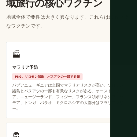
域旅行の核心ワクチン
地域全体で要件は大きく異なります。これらは最も重要
なワクチンです。
🏭
マラリア予防
PNG、ソロモン諸島、バヌアツの一部で必須
パプアニューギニアは全国でマラリアリスクが高い。ソロモン
諸島とバヌアツの一部も有意なリスクがある。オーストラリ
ア、ニュージーランド、フィジー、フランス領ポリネシア、サ
モア、トンガ、パラオ、ミクロネシアの大部分はマラリアフリ
ー。
🧔