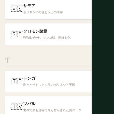
サモア
🇼🇸
+
ポリネシアの魂と火山の海岸
ソロモン諸島
🇸🇧
+
WWIIの歴史、サンゴ礁、雨林文化
T
トンガ
🇹🇴
+
島々とザトウクジラのポリネシア王国
ツバル
🇹🇻
+
世界で最も遠隔で最も脅かされた国の一つ