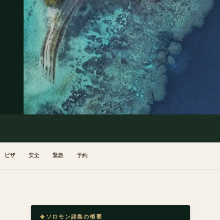
ビザ
安全
緊急
予約
ソロモン諸島の概要