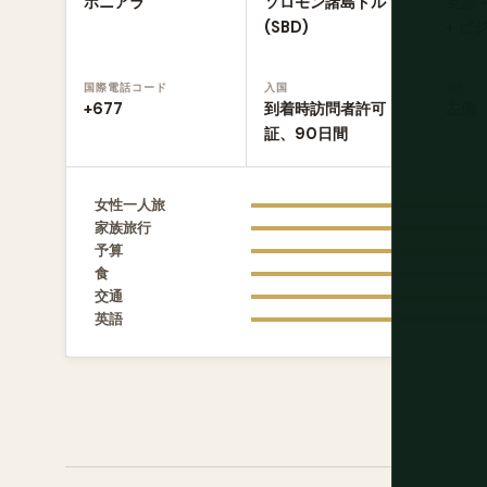
ホニアラ
ソロモン諸島ドル
英語 
(SBD)
+ ピ
国際電話コード
入国
運転
+677
到着時訪問者許可
左側
証、90日間
女性一人旅
家族旅行
予算
食
交通
英語