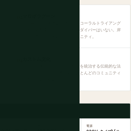
マロボラグーン
世界最大の二重堡礁ラグーン。コーラルトライアング
ルの生物多様性。ほとんど他のダイバーはいない。岸
辺には並外れた木彫りのコミュニティ。
カストム文化
土地、交換、コミュニティ生活を統治する伝統的な法
律。各島グループで異なり、ほとんどのコミュニティ
で今も主要な権威。
タイムゾーン
電源