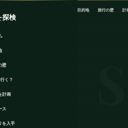
ホーム
目的地
旅行の壁
計
を探検
ム
地
の壁
に行く？
島
を計画
ース
ほぼどこよりも多くの沈没軍艦が
ング目的地だ。マライタ島沖のラ
リを入手