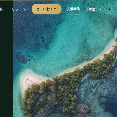
☕
画
リソース
どこに行く？
拡張機能