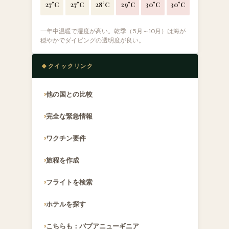
27°C
27°C
28°C
29°C
30°C
30°C
一年中温暖で湿度が高い。乾季（5月～10月）は海が
穏やかでダイビングの透明度が良い。
クイックリンク
他の国との比較
完全な緊急情報
ワクチン要件
旅程を作成
フライトを検索
ホテルを探す
こちらも：パプアニューギニア