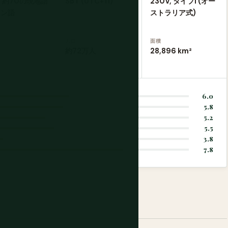
+ 約70の現地語
SBT (UTC+11)
230V, タイプI (オー
ジン語
ストラリア式)
人口
面積
約72万人
28,896 km²
6.0
5.8
5.2
5.5
3.8
7.8