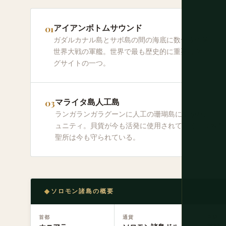
アイアンボトムサウンド
ガダルカナル島とサボ島の間の海底に数十隻の第二次
世界大戦の軍艦。世界で最も歴史的に重要なダイビン
グサイトの一つ。
マライタ島人工島
ランガランガラグーンに人工の珊瑚島に築かれたコミ
ュニティ。貝貨が今も活発に使用されている。頭蓋骨
聖所は今も守られている。
ソロモン諸島の概要
首都
通貨
言語