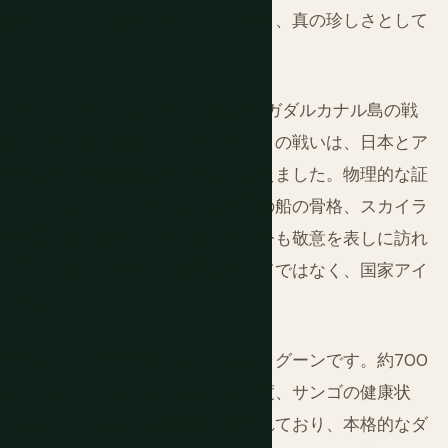
の歴史、そして収入源としてではなく、真の珍しさとして
月から1943年2月にかけて戦われたガダルカナル島の戦
体的にも過酷なものの一つでした。この戦いは、日本とア
、その結果は戦争の流れを永久に変えました。物理的な証
車、アイアンボトムサウンドの海底の船の骨格、スカイラ
わたる日本の退役軍人とその子孫が今も敬意を表しに訪れ
次世界大戦の歴史を、観光商品としてではなく、国家アイ
ています。
地であり、世界有数のダイビングラグーンです。約700
、ダイビングコンディション（透明度、サンゴの健康状
）をもたらし、あらゆる基準で並外れており、本格的なダ