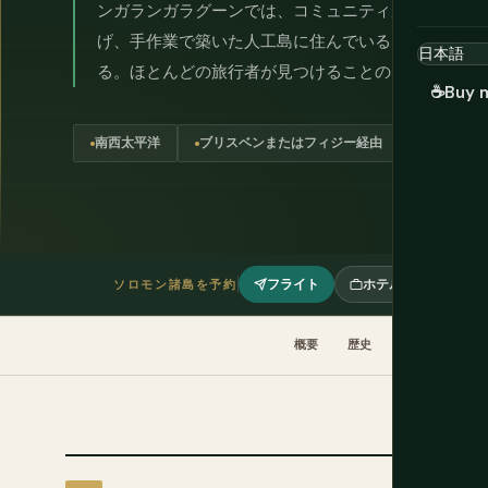
ンガランガラグーンでは、コミュニティが何世代に
げ、手作業で築いた人工島に住んでいる。海岸沿い
る。ほとんどの旅行者が見つけることのない太平洋
☕
Buy 
南西太平洋
ブリスベンまたはフィジー経由
ソロモンドル
フライト
ホテル
ツアー
ソロモン諸島を予約
概要
歴史
目的地
文