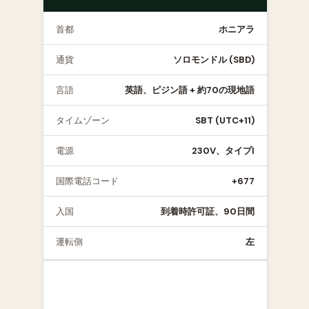
首都
ホニアラ
通貨
ソロモンドル (SBD)
言語
英語、ピジン語 + 約70の現地語
タイムゾーン
SBT (UTC+11)
電源
230V、タイプI
国際電話コード
+677
入国
到着時許可証、90日間
運転側
左