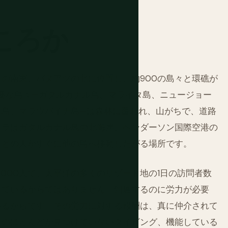
ころか
の南東、バヌアツの北に位置し、約900の島々と環礁が
主要な島々—ガダルカナル島、マライタ島、ニュージョー
ラ島、マラウパイナ島—は森林に覆われ、山がちで、道路
アラはガダルカナル島の北海岸、ヘンダーソン国際空港の
んどの人がすぐに他の島へ移動したがる場所です。
0,000人で、太平洋の多くのリゾート地の1日の訪問者数
しているからではありません。到達するのに労力が必要
いるからです。その労力に対する報酬は、真に仲介されて
ーのほとんどが見つけていないダイビング、機能している