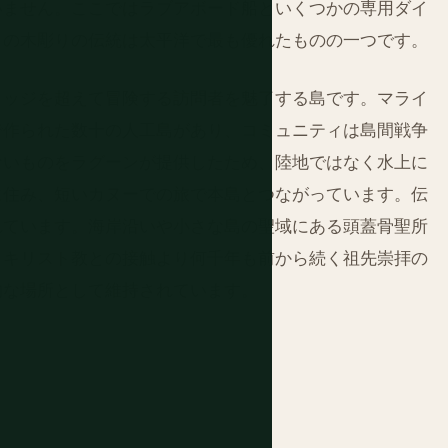
いません。ここではラブアボード船といくつかの専用ダイ
ィの木彫りの伝統は太平洋で最も優れたものの一つです。
ロッジを超えて冒険する訪問者を魅了する島です。マライ
で作られた数十の人工島があり、コミュニティは島間戦争
ないものをラグーンが提供したため、陸地ではなく水上に
に住み、短いカヌーでの旅で本島とつながっています。伝
れています。海岸沿いや小さな島の聖域にある頭蓋骨聖所
、キリスト教との接触より何千年も前から続く祖先崇拝の
的な場所として維持されています。