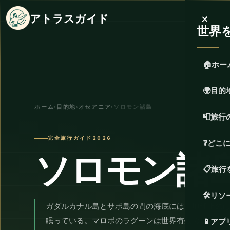
×
アトラスガイド
世界
🏠
ホー
🌍
目的
ホーム
›
目的地
›
オセアニア
›
ソロモン諸島
📮
旅行
完全旅行ガイド2026
❓
どこ
ソロモン諸
📋
旅行
🛠️
リソ
ガダルカナル島とサボ島の間の海底には、地球上の
眠っている。マロボのラグーンは世界有数のダイビ
📱
アプ