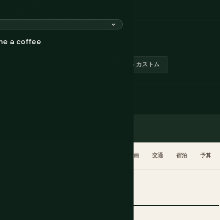
もわたって珊瑚を一つ一つ積み上
の頭蓋骨聖所は今も守られてい
だ。
me a coffee
 (SBD)
一年中熱帯
第二次世界大戦 & カストム
 & アクティビティ
レビュー
eSIM
化とエチケット
グルメ
ベストシーズン
計画
交通
宿泊
予算