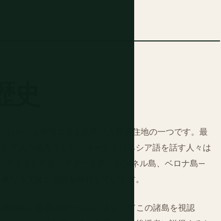
歴史
でおり、太平洋で最も初期の人類居住地の一つです。最
ネシア人の祖先でした。オーストロネシア語を話す人々は
—ティコピア島、アヌータ島、レンネル島、ベロナ島—
は異なる文化と言語を維持しています。
1568年に最初のヨーロッパ人としてこの諸島を視認