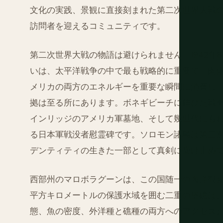
文化の実践、景観に直接刻まれた第二次世界大戦
訪問者を迎えるコミュニティです。
第二次世界大戦の物語は避けられません。1942年8
いは、太平洋戦争の中で最も戦略的に重要で、肉
メリカの両方のエネルギーを重要な瞬間に消費し
拠は至る所にあります。ボネギビーチに錆びた戦
インリッジのアメリカ軍墓地、そして幾世代にも
る日本軍戦没者慰霊碑です。ソロモン諸島は第二
デンティティの生きた一部として真剣に受け止め
西部州のマロボラグーンは、この国随一の海洋観光
平方キロメートルの保護水域を囲む二重の堡礁は
態、魚の密度、外洋種と礁種の両方へのアクセス