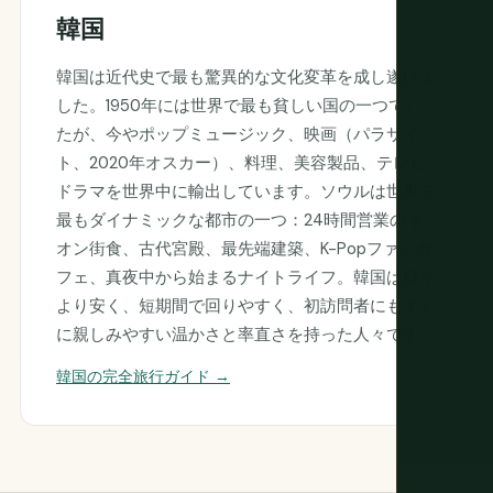
韓国
韓国は近代史で最も驚異的な文化変革を成し遂げま
した。1950年には世界で最も貧しい国の一つでし
たが、今やポップミュージック、映画（パラサイ
ト、2020年オスカー）、料理、美容製品、テレビ
ドラマを世界中に輸出しています。ソウルは世界で
最もダイナミックな都市の一つ：24時間営業のネ
オン街食、古代宮殿、最先端建築、K-Popファンカ
フェ、真夜中から始まるナイトライフ。韓国は日本
より安く、短期間で回りやすく、初訪問者にもすぐ
に親しみやすい温かさと率直さを持った人々です。
韓国の完全旅行ガイド →