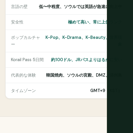
言語の壁
低〜中程度、ソウルでは英語が急速に向上中
安全性
極めて高い、常に上位ランク
ポップカルチャ
K-Pop、K-Drama、K-Beauty、世界現
ー
象
Korail Pass 5日間
約100ドル、JRパスよりはるかに安い
代表的な体験
韓国焼肉、ソウルの宮殿、DMZ、済州島
タイムゾーン
GMT+9（KST）