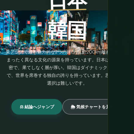
vs
韓国
東アジアで最も魅力的な2つの旅行先は1,200km離れており、
まったく異なる文化の源泉を持っています。日本は古く、精
密で、果てしなく層が厚い。韓国はダイナミックで現代的
で、世界を席巻する独自の誇りを持っています。思ったより
選択は難しいです。
⚖ 結論へジャンプ
🌦 気候チャートを見る