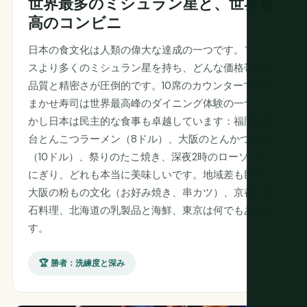
世界最多のミシュラン星と、世界最
高のコンビニ
日本の食文化は人類の偉大な達成の一つです。フラン
スより多くのミシュラン星を持ち、どんな価格帯でも
品質と精密さが圧倒的です。10席のカウンターでのお
まかせ寿司は世界最高峰のダイニング体験の一つ。し
かし日本は民主的な食事も卓越しています：福岡の屋
台とんこつラーメン（8ドル）、大阪のとんかつ定食
（10ドル）、祭りのたこ焼き、深夜2時のローソンお
にぎり、どれも本当に美味しいです。地域差も巨大：
大阪の粉もの文化（お好み焼き、串カツ）、京都の懐
石料理、北海道の乳製品と海鮮、東京は何でもありま
す。
🏆 勝者：洗練度と深み