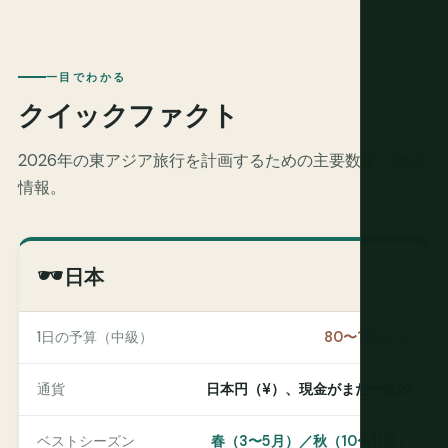
一目でわかる
クイックファクト
2026年の東アジア旅行を計画するための主要数字と物流
情報。
🕶
日本
1日の予算（中級）
80〜140ドル
通貨
日本円（¥）、現金がまだ一般的
ベストシーズン
春（3〜5月）／秋（10〜11月）