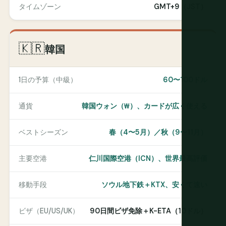
タイムゾーン
GMT+9（JST）
🇰🇷
韓国
1日の予算（中級）
60〜100ドル
通貨
韓国ウォン（₩）、カードが広く使える
ベストシーズン
春（4〜5月）／秋（9〜11月）
主要空港
仁川国際空港（ICN）、世界最高評価
移動手段
ソウル地下鉄＋KTX、安くて速い
ビザ（EU/US/UK）
90日間ビザ免除＋K-ETA（10ドル）