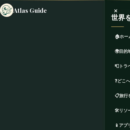
×
Atlas Guide
世界
🏠
ホー
🌍
目的
📮
トラ
❓
どこ
📋
旅行
🛠
リソ
📱
アプ