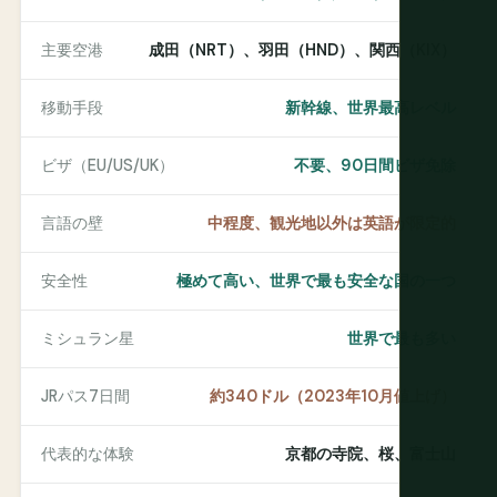
主要空港
成田（NRT）、羽田（HND）、関西（KIX）
移動手段
新幹線、世界最高レベル
ビザ（EU/US/UK）
不要、90日間ビザ免除
言語の壁
中程度、観光地以外は英語が限定的
安全性
極めて高い、世界で最も安全な国の一つ
ミシュラン星
世界で最も多い
JRパス7日間
約340ドル（2023年10月値上げ）
代表的な体験
京都の寺院、桜、富士山