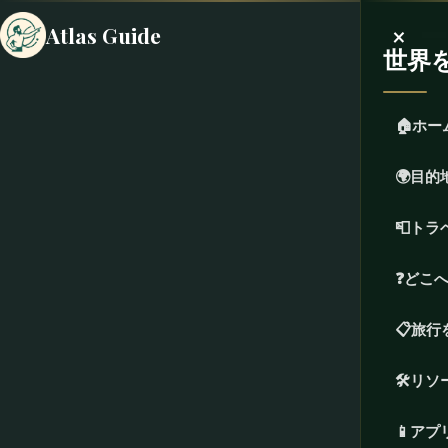
×
Atlas Guide
世界
🏠
ホー
🌍
目的
📮
トラ
❓
どこ
📋
旅行
🛠️
リソ
📱
アプ