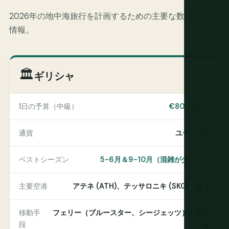
2026年の地中海旅行を計画するための主要な数字と物流
情報。
🏛️
ギリシャ
1日の予算（中級）
€80〜€130
通貨
ユーロ (€)
ベストシーズン
5-6月＆9-10月（混雑が少ない）
主要空港
アテネ (ATH)、テッサロニキ (SKG)、島々
移動手
フェリー（ブルースター、シージェッツ）と国内
段
線