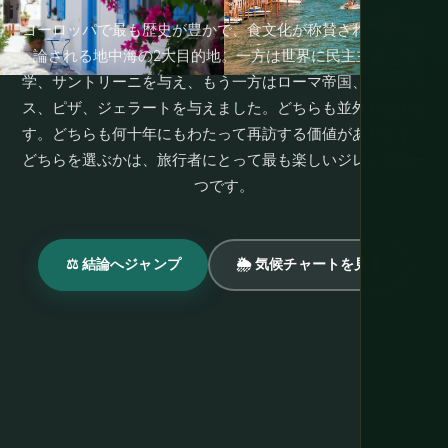
ヨーロッパで最も歴史が豊かで、食文化が称賛され、最も議
論される地中海の2大目的地。一方は世界に民主主義、哲
学、サントリーニを与え、もう一方はローマ帝国、ルネサン
ス、ピザ、ジェラートを与えました。どちらも並外れた国で
す。どちらも何十年にもわたって再訪する価値があります。
どちらを選ぶかは、旅行者にとって最も楽しいジレンマの一
つです。
⚖️ 結論へジャンプ
🌦 気候チャートを見る