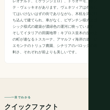
レオナルド、ミケランジェロ）、ドゥオーモ、ポン
テ・ヴェッキオがあります。ヴェネツィアは存在し
てはいけないはずの街でありながら、木杭を潟に打
ち込んで建てられ、車がなく、ビザンチン様式とゴ
シック様式の建築が濃緑色の運河に映っています。
そしてイタリアの田園地帯：キプロス並木の丘の上
の町が連なるトスカーナ、アマルフィ海岸の道、ピ
エモンテのトリュフ農園、シチリアのバロックの過
剰さ、それぞれが前よりも美しいです。
一目でわかる
クイックファクト