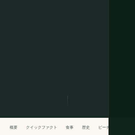
概要
クイックファクト
食事
歴史
ビーチ
島
都