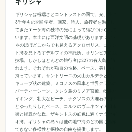
ギリシャ
ギリシャは極端さとコントラストの国で、光、特に
3千年もの間哲学者、画家、詩人、旅行者を魅了し
てきたエーゲ海の独特の光によって結びつけられて
います。本土には西洋文明の基礎があります：アテ
ネのほぼどこからでも見えるアクロポリス、コリン
ト湾を見下ろすデルフィの神託所、オリンピアの競
技場。しかしほとんどの旅行者は227の有人島を訪
れます。それぞれが独自の性格、ペース、美しさを
持っています。サントリーニの火山カルデラと白い
キューブ状の建築、ミコノスの風車と世界クラスの
パーティーシーン、クレタ島のミノア宮殿、峡谷ハ
イキング、壮大なビーチ、ナクソスの大理石の山々
とゆったりしたペース、コルフのヴェネツィア旧市
街と緑豊かな丘、ザキントスの虹色に輝くナヴァギ
オ湾。ギリシャの島々は他の地中海のどの国も匹敵
できない多様性と探検の自由を提供します。