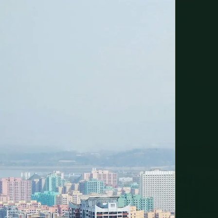
ACCUEIL
›
ESCROQUERIES DE VOYAGE
›
CORÉE DU NORD