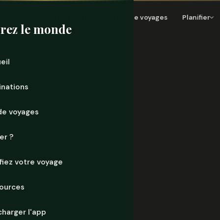
Accueil
Destinations
Mur de voyages
Planifier
rez le monde
eil
inations
de voyages
er ?
ifiez votre voyage
ources
charger l'app