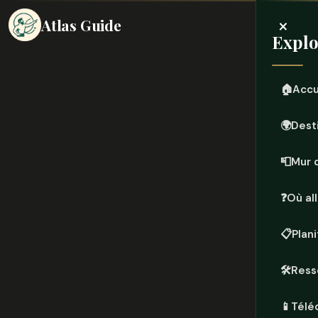
×
Atlas Guide
Explo
🏠
Accu
🌍
Dest
📮
Mur 
❓
Où all
📋
Plan
🛠️
Ress
📱
Télé