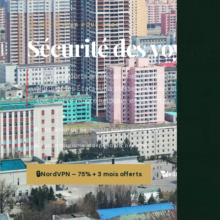
MIS À JOUR POUR 2026
Sécurité des voyage
Les passeports américains ne peuvent pas être utilis
Nord, et les États-Unis classent le pays au niveau 4 :
soit. Cette réalité juridique et sécuritaire passe avant
🚫 Utilisation du passeport américain illégale
🚨 États-Unis : N
⚠️ Aucun tourisme indépendant n'existe
🔒
📶
NordVPN – 75% + 3 mois offerts
eSIM Airalo