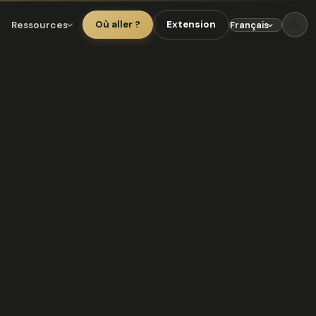
☕
Ressources
Où aller ?
Extension