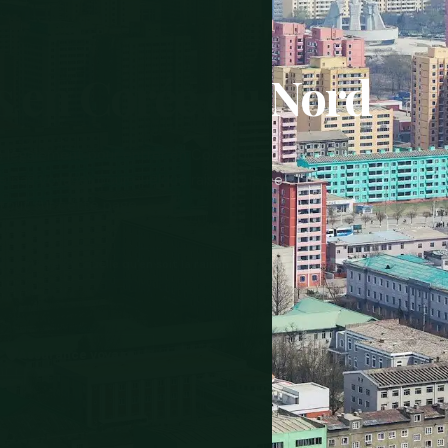
s en Corée du Nord
és légalement pour entrer en Corée du
 Ne pas voyager pour quelque raison que ce
 tout sur cette page.
e pas voyager, quelle qu'en soit la raison
🛡️
Assurance voyage