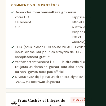
COMMENT VOUS PROTÉGER
Demandez
immi.homeaffairs.gov.au
ou
votre ETA
l'application
seulement
officielle ETA
sur
australienne
(disponible sur
iOS et
Android).
L'ETA (sous-classe 601) coûte 20 AUD. L'eVisitor
(sous-classe 651, pour les citoyens de l'UE/RU) est
complètement gratuit.
Vérifiez attentivement l'URL — le site officiel est
toujours un domaine .gov.au. Tout site .com, .org
ou non-.gov.au n'est pas officiel.
Si vous avez déjà payé un site tiers, signalez-le à
l'ACCC via scamwatch.gov.au.
Frais Cachés et Litiges de
🚗
RISQUE ÉLEVÉ