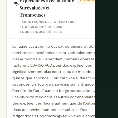
Expériences avec la Faune
🦘
RISQUE MOYEN
Surévaluées et
Trompeuses
PARCS FAUNIQUES, OPÉRATEURS
DE RÉCIFS, OPÉRATEURS
TOURISTIQUES CÔTIERS
La faune australienne est extraordinaire et de
nombreuses expériences sont véritablement de
classe mondiale. Cependant, certains opérateurs
facturent 50–150 AUD pour des expériences
significativement plus courtes ou de moindre
qualité que annoncé — un 'câlin koala' durant 30
secondes, un 'tour de snorkeling sur la Grande
Barrière de Corail' sur une barge surpeuplée avec
une visibilité médiocre. D'autres commercialisent
des expériences 'faune authentique de l'outback'
dans des environnements suburbains. Des
didgeridoos et boomerangs faux vendus comme