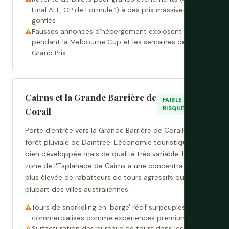
Final AFL, GP de Formule 1) à des prix massivement
gonflés
Fausses annonces d'hébergement explosent
pendant la Melbourne Cup et les semaines de
Grand Prix
Cairns et la Grande Barrière de
FAIBLE
RISQUE
Corail
Porte d'entrée vers la Grande Barrière de Corail et la
forêt pluviale de Daintree. L'économie touristique est
bien développée mais de qualité très variable. La
zone de l'Esplanade de Cairns a une concentration
plus élevée de rabatteurs de tours agressifs que la
plupart des villes australiennes.
Tours de snorkeling en 'barge' récif surpeuplés
commercialisés comme expériences premium
Surfacturation des bureaux de tours dans les