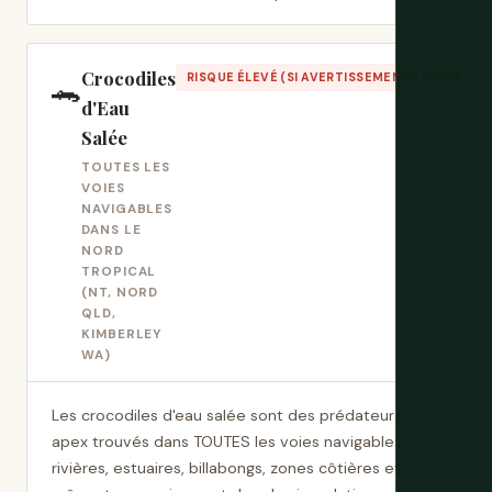
Crocodiles
🐊
RISQUE ÉLEVÉ (SI AVERTISSEMENTS IGNORÉS)
d'Eau
Salée
TOUTES LES
VOIES
NAVIGABLES
DANS LE
NORD
TROPICAL
(NT, NORD
QLD,
KIMBERLEY
WA)
Les crocodiles d'eau salée sont des prédateurs
apex trouvés dans TOUTES les voies navigables —
rivières, estuaires, billabongs, zones côtières et