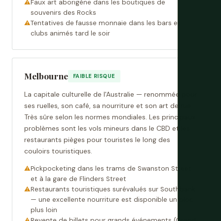
Faux art aborigène dans les boutiques de
souvenirs des Rocks
Tentatives de fausse monnaie dans les bars et
clubs animés tard le soir
Melbourne
FAIBLE RISQUE
La capitale culturelle de l'Australie — renommée pour
ses ruelles, son café, sa nourriture et son art de rue.
Très sûre selon les normes mondiales. Les principaux
problèmes sont les vols mineurs dans le CBD et les
restaurants pièges pour touristes le long des
couloirs touristiques.
Pickpocketing dans les trams de Swanston Street
et à la gare de Flinders Street
Restaurants touristiques surévalués sur Southbank
— une excellente nourriture est disponible un bloc
plus loin
Revente de billets pour grands événements (Grand