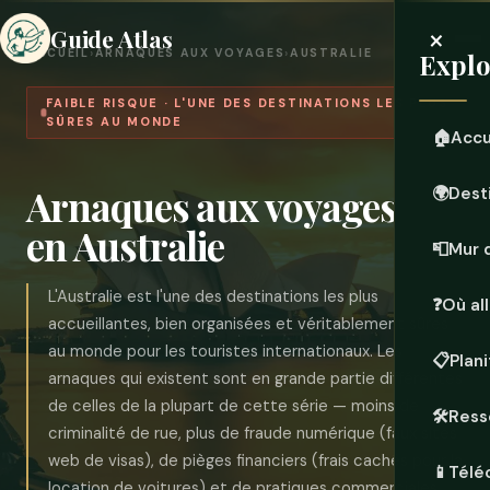
×
Guide Atlas
ACCUEIL
›
ARNAQUES AUX VOYAGES
›
AUSTRALIE
Explo
FAIBLE RISQUE · L'UNE DES DESTINATIONS LES PLUS
SÛRES AU MONDE
🏠
Accu
Arnaques aux voyages
🌍
Dest
en Australie
📮
Mur 
L'Australie est l'une des destinations les plus
❓
Où all
accueillantes, bien organisées et véritablement sûres
au monde pour les touristes internationaux. Les
📋
Plan
arnaques qui existent sont en grande partie différentes
de celles de la plupart de cette série — moins de
🛠️
Ress
criminalité de rue, plus de fraude numérique (faux sites
web de visas), de pièges financiers (frais cachés pour la
📱
Télé
location de voitures) et de pratiques commerciales