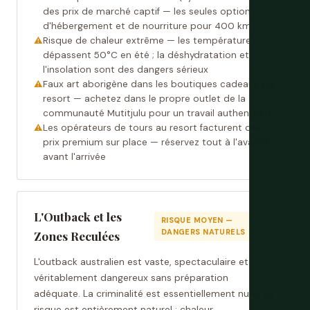
des prix de marché captif — les seules options
d'hébergement et de nourriture pour 400 km
Risque de chaleur extrême — les températures
dépassent 50°C en été ; la déshydratation et
l'insolation sont des dangers sérieux
Faux art aborigène dans les boutiques cadeaux du
resort — achetez dans le propre outlet de la
communauté Mutitjulu pour un travail authentique
Les opérateurs de tours au resort facturent des
prix premium sur place — réservez tout à l'avance
avant l'arrivée
L'Outback et les
RISQUE MOYEN —
DANGERS NATURELS
Zones Reculées
L'outback australien est vaste, spectaculaire et
véritablement dangereux sans préparation
adéquate. La criminalité est essentiellement nulle. Le
risque est entièrement naturel : chaleur,