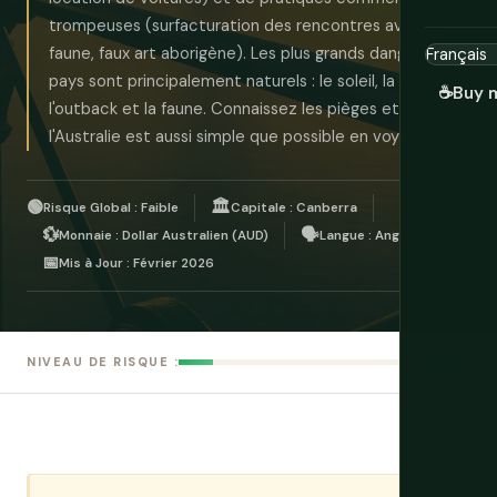
trompeuses (surfacturation des rencontres avec la
faune, faux art aborigène). Les plus grands dangers du
pays sont principalement naturels : le soleil, la mer,
☕
Buy 
l'outback et la faune. Connaissez les pièges et
l'Australie est aussi simple que possible en voyage.
🟢
🏛️
Risque Global : Faible
Capitale : Canberra
💱
🗣️
Monnaie : Dollar Australien (AUD)
Langue : Anglais
📅
Mis à Jour : Février 2026
Faible
NIVEAU DE RISQUE :