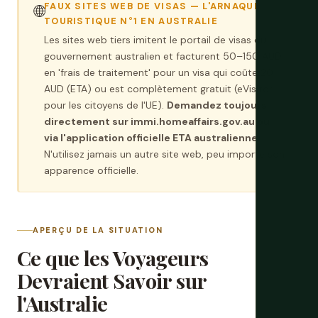
FAUX SITES WEB DE VISAS — L'ARNAQUE
🌐
TOURISTIQUE N°1 EN AUSTRALIE
Les sites web tiers imitent le portail de visas du
gouvernement australien et facturent 50–150 AUD
en 'frais de traitement' pour un visa qui coûte 20
AUD (ETA) ou est complètement gratuit (eVisitor
pour les citoyens de l'UE).
Demandez toujours
directement sur immi.homeaffairs.gov.au ou
via l'application officielle ETA australienne.
N'utilisez jamais un autre site web, peu importe son
apparence officielle.
APERÇU DE LA SITUATION
Ce que les Voyageurs
Devraient Savoir sur
l'Australie