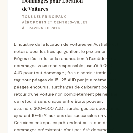
Dommages pour Location
de Voitures
TOUS LES PRINCIPAUX
AÉROPORTS ET CENTRES-VILLES
À TRAVERS LE PAYS
L'industrie de la location de voitures en Australie est
notoire pour les frais qui gonflent le prix annoncé.
Pièges clés : refuser la renonciation à l'excédent de
dommages vous rend responsable jusqu'à 5 000
AUD pour tout dommage ; frais d'administration e-
tag pour péages de 15–25 AUD par jour même sans
péages encourus ; surcharges de carburant pour
retour d'une voiture non complètement pleine ; frais
de retour à sens unique entre États pouvant
atteindre 300–500 AUD ; surcharges aéroportuaires
ajoutant 10–15 % aux prix des succursales en ville.
Certaines entreprises prétendent aussi que des
dommages préexistants n'ont pas été documentés,