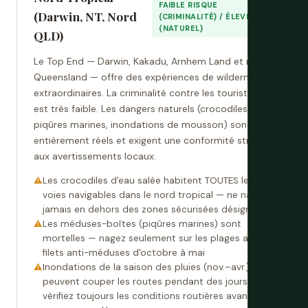
FAIBLE RISQUE
(Darwin, NT, Nord
(CRIMINALITÉ) / ÉLEVÉ
(NATUREL)
QLD)
Le Top End — Darwin, Kakadu, Arnhem Land et nord
Queensland — offre des expériences de wilderness
extraordinaires. La criminalité contre les touristes
est très faible. Les dangers naturels (crocodiles,
piqûres marines, inondations de mousson) sont
entièrement réels et exigent une conformité stricte
aux avertissements locaux.
Les crocodiles d'eau salée habitent TOUTES les
voies navigables dans le nord tropical — ne nagez
jamais en dehors des zones sécurisées désignées
Les méduses-boîtes (piqûres marines) sont
mortelles — nagez seulement sur les plages avec
filets anti-méduses d'octobre à mai
Inondations de la saison des pluies (nov.–avr.)
peuvent couper les routes pendant des jours —
vérifiez toujours les conditions routières avant les