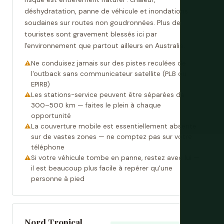
déshydratation, panne de véhicule et inondations
soudaines sur routes non goudronnées. Plus de
touristes sont gravement blessés ici par
l'environnement que partout ailleurs en Australie.
Ne conduisez jamais sur des pistes reculées de
l'outback sans communicateur satellite (PLB ou
EPIRB)
Les stations-service peuvent être séparées de
300–500 km — faites le plein à chaque
opportunité
La couverture mobile est essentiellement absente
sur de vastes zones — ne comptez pas sur votre
téléphone
Si votre véhicule tombe en panne, restez avec lui —
il est beaucoup plus facile à repérer qu'une
personne à pied
Nord Tropical