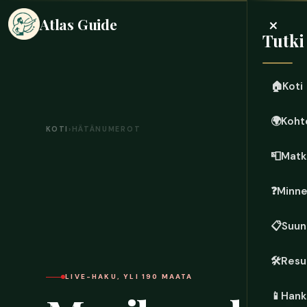
×
Atlas Guide
Tutki
🏠
Koti
🌍
Koht
KOTI
›
HÄTÄNUMEROT
📮
Matk
❓
Minn
📋
Suun
🛠️
Resu
LIVE-HAKU, YLI 190 MAATA
📱
Hanki