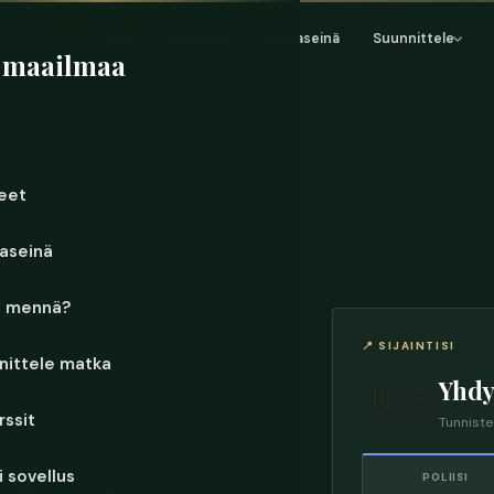
Koti
Kohteet
Matkaseinä
Suunnittele
 maailmaa
eet
aseinä
e mennä?
📍 SIJAINTISI
nittele matka
Yhdy
🇺🇸
rssit
Tunniste
 sovellus
POLIISI