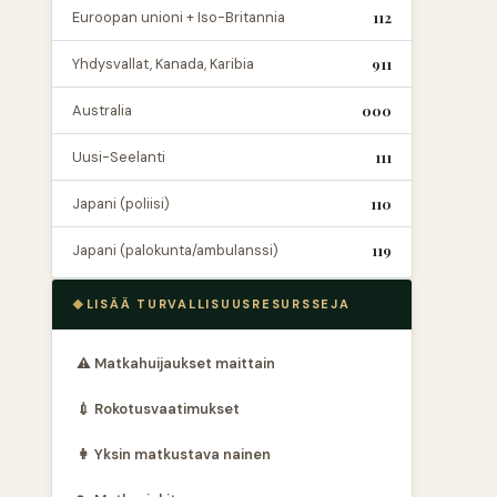
Euroopan unioni + Iso-Britannia
112
Yhdysvallat, Kanada, Karibia
911
Australia
000
Uusi-Seelanti
111
Japani (poliisi)
110
Japani (palokunta/ambulanssi)
119
LISÄÄ TURVALLISUUSRESURSSEJA
⚠️ Matkahuijaukset maittain
💉 Rokotusvaatimukset
👩 Yksin matkustava nainen