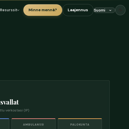
☕
Minne mennä?
Laajennus
Resurssit
svallat
ttu verkostasi (IP)
AMBULANSSI
PALOKUNTA