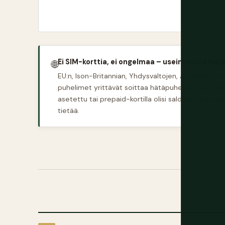
Ei SIM-korttia, ei ongelmaa – useimmissa tap
🌐
EU:n, Ison-Britannian, Yhdysvaltojen, Australian 
puhelimet yrittävät soittaa hätäpuhelun missä taha
asetettu tai prepaid-kortilla olisi saldoa. Se ei ol
tietää.