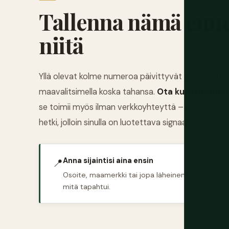
Tallenna nämä ennen
niitä
Yllä olevat kolme numeroa päivittyvät automaattisest
maavalitsimella koska tahansa.
Ota kuvakaappaus
se toimii myös ilman verkkoyhteyttä – sillä hetki, j
hetki, jolloin sinulla on luotettava signaali.
Anna sijaintisi aina ensin
📍
Osoite, maamerkki tai jopa läheinen katukyltti ää
mitä tapahtui.