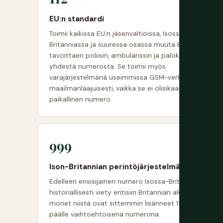
EU:n standardi
Toimii kaikissa EU:n jäsenvaltioissa, Isossa-
Britanniassa ja suuressa osassa muuta Eurooppaa
tavoittaen poliisin, ambulanssin ja palokunnan
yhdestä numerosta. Se toimii myös
varajärjestelmänä useimmissa GSM-verkoissa
maailmanlaajuisesti, vaikka se ei olisikaan virallinen
paikallinen numero.
999
Ison-Britannian perintöjärjestelmät
Edelleen ensisijainen numero Isossa-Britanniassa, ja
historiallisesti viety entisiin Britannian alueisiin, vaikka
monet niistä ovat sittemmin lisänneet 112 tai 911
päälle vaihtoehtoisena numerona.