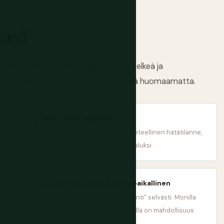
asi
aniikissa olevilta soittajilta, mutta selkeä ja
ähentää mahdollisuutta, että jotain jää huomaamatta.
Kerro mitä tapahtui
2
Onnettomuus, varkaus, lääketieteellinen hätätilanne,
tulipalo. Yksi lyhyt lause riittää aluksi.
Kerro kielesi, jos se ei ole paikallinen
4
Ilmoita kansallisuutesi ja "englanti" selvästi. Monilla
turistialueiden hälytyskeskuksilla on mahdollisuus
yhdistää tulkin puhelun aikana.