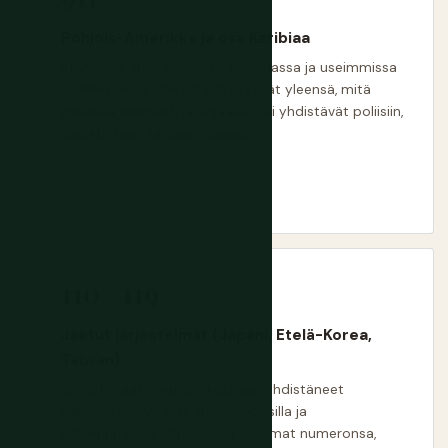
Pohjois-Amerikka ja osa Karibiaa
Standardi Yhdysvalloissa, Kanadassa ja useimmissa
NANP-maissa. Päivystäjät kysyvät yleensä, mitä
palvelua tarvitset, ja ohjaavat tai yhdistävät poliisiin,
palokuntaan tai lääkintäapuu.
110 / 119
Jaetut järjestelmät (Japani, Etelä-Korea,
Taiwan)
Jotkut maat eivät ole koskaan yhdistäneet
palveluitaan yhdelle linjalle: poliisilla ja
palokunnalla/ambulanssilla on omat numeronsa,