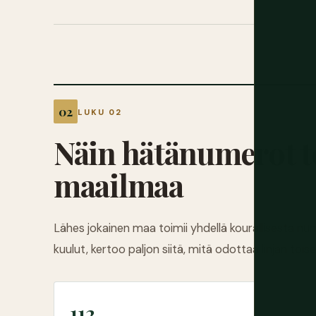
LUKU 02
Näin hätänumerot t
maailmaa
Lähes jokainen maa toimii yhdellä kourallisesta num
kuulut, kertoo paljon siitä, mitä odottaa linjan toi
112