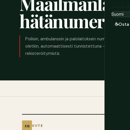
Maailmanlaaju
hätänumerot
☕
Osta 
Poliisin, ambulanssin ja palolaitoksen numero missä t
oletkin, automaattisesti tunnistettuna – ei sovellust
rekisteröitymistä.
Haku
K
VIITE