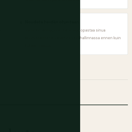
Noudata heidän ohjeitaan
6
e
Varsinkin ensiapuun: he voivat opastaa sinua
elvytyksessä tai verenvuodon hallinnassa ennen kuin
kukaan saapuu.