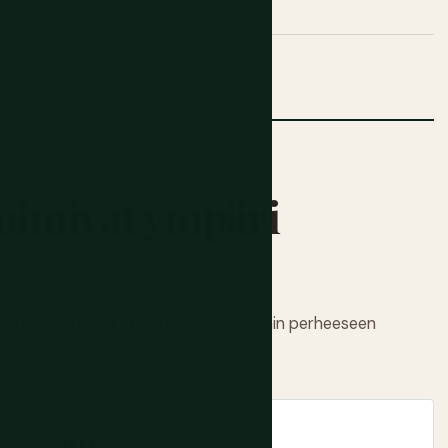
oimivat ympäri
erojärjestelmiä, ja tietämys siitä, mihin perheeseen
sessa päässä.
911