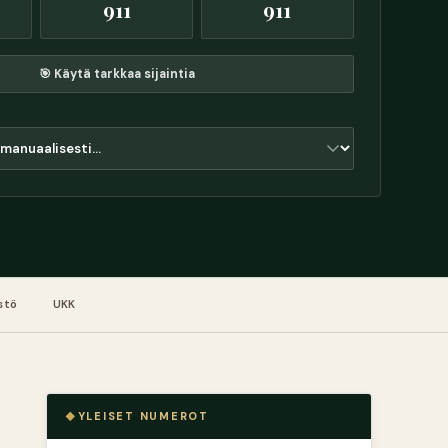
911
911
🎯 Käytä tarkkaa sijaintia
stö
UKK
YLEISET NUMEROT