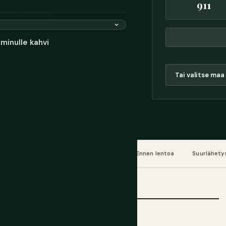
iset
911
minulle kahvi
ahansa
a tai
uinka numerot toimivat
Mitä sanoa
Ennen lentoa
Suurlähety