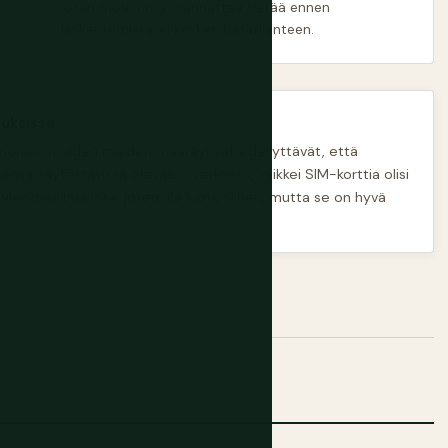
joten molemmat kannattaa tietää ennen
laskeutumista, ei kesken hätätilanteen.
auksissa
ja monien muiden maiden määräykset edellyttävät, että
nsa käytettävissä olevassa verkossa, vaikkei SIM-korttia olisi
e yleismaailmallista, joten älä luota siihen, mutta se on hyvä