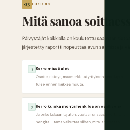
LUKU 03
Mitä sanoa soittaess
Päivystäjät kaikkialla on koulutettu saamaan tietoa p
järjestetty raportti nopeuttaa avun saamista ja v
Kerro missä olet
1
Osoite, risteys, maamerkki tai yrityksen nimi. Sijainti
tulee ennen kaikkea muuta.
Kerro kuinka monta henkilöä on osallisena
3
Ja onko kukaan tajuton, vuotaa runsaasti verta tai ei
hengitä – tämä vaikuttaa siihen, mitä lähetetään.