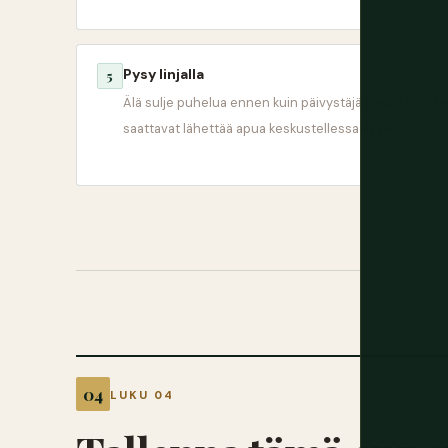
Pysy linjalla
5
Älä sulje puhelua ennen kuin päivystäjä sanoo niin. H
saattavat lähettää apua keskustellessaan kanssasi.
LUKU 04