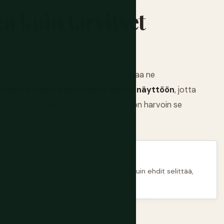
 kuin tarvitset
i sijaintisi perusteella, ja voit ohittaa ne
 tästä sivusta tai lisää se aloitusnäyttöön
, jotta
olloin todella tarvitset hätänumeroa, on harvoin se
neen luettuna saa avun liikkeelle ennen kuin ehdit selittää,