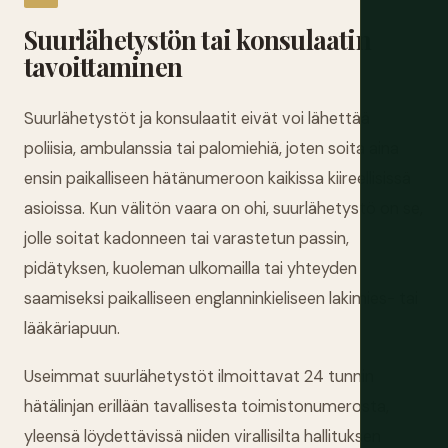
Suurlähetystön tai konsulaatin
tavoittaminen
Suurlähetystöt ja konsulaatit eivät voi lähettää
poliisia, ambulanssia tai palomiehiä, joten soita aina
ensin paikalliseen hätänumeroon kaikissa kiireellisissä
asioissa. Kun välitön vaara on ohi, suurlähetystö on se,
jolle soitat kadonneen tai varastetun passin,
pidätyksen, kuoleman ulkomailla tai yhteyden
saamiseksi paikalliseen englanninkieliseen lakimies- tai
lääkäriapuun.
Useimmat suurlähetystöt ilmoittavat 24 tunnin
hätälinjan erillään tavallisesta toimistonumerosta,
yleensä löydettävissä niiden virallisilta hallituksen