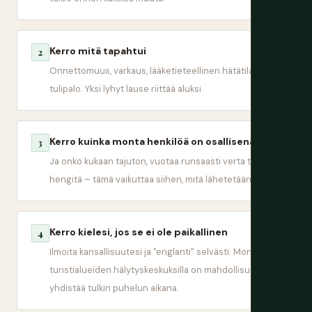
Kerro mitä tapahtui
2
Onnettomuus, varkaus, lääketieteellinen hätätilanne,
tulipalo. Yksi lyhyt lause riittää aluksi.
Kerro kuinka monta henkilöä on osallisena
3
Ja onko kukaan tajuton, vuotaa runsaasti verta tai ei
hengitä – tämä vaikuttaa siihen, mitä lähetetään.
Kerro kielesi, jos se ei ole paikallinen
4
Ilmoita kansallisuutesi ja "englanti" selvästi. Monilla
turistialueiden hälytyskeskuksilla on mahdollisuus
yhdistää tulkin puhelun aikana.