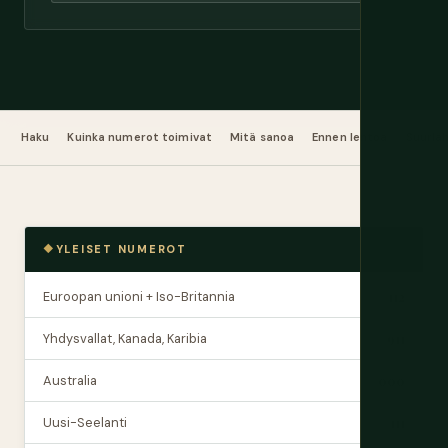
Haku
Kuinka numerot toimivat
Mitä sanoa
Ennen lentoa
Suurlä
YLEISET NUMEROT
Euroopan unioni + Iso-Britannia
112
Yhdysvallat, Kanada, Karibia
911
Australia
000
Uusi-Seelanti
111