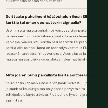
suurimmassa osassa Karibian maita.
Soittaako puhelimeni hätäpuhelun ilman SIM-
korttia tai oman operaattorin signaalia?
Useimmissa maissa puhelimet voivat soittaa paikalliseen
hätänumeroon missä tahansa käytettävissä olevassa
verkossa, vaikkei SIM-korttia olisi asetettu tai prepaid-
kortilla olisi saldoa. Tämä on sääntelyn vaatimus EU:ssa,
Isossa-Britanniassa, Yhdysvalloissa, Australiassa ja monissa
muissa maissa, vaikka se ei olekaan yleismaailmallista.
Mitä jos en puhu paikallista kieltä soittaessani?
Kerro ensin kansallisuutesi ja "englanti" selvästi. Turistialueilla
ja suurissa kaupungeissa on yleensä päivystäjä tai
tulkkipalvelu käytettävissä. Pidä puhelu lyhyenä ja aloita
sijainnillasi.