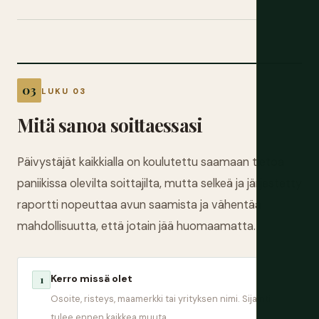
LUKU 03
Mitä sanoa soittaessasi
Päivystäjät kaikkialla on koulutettu saamaan tietoa
paniikissa olevilta soittajilta, mutta selkeä ja järjestetty
raportti nopeuttaa avun saamista ja vähentää
mahdollisuutta, että jotain jää huomaamatta.
Kerro missä olet
1
Osoite, risteys, maamerkki tai yrityksen nimi. Sijainti
tulee ennen kaikkea muuta.