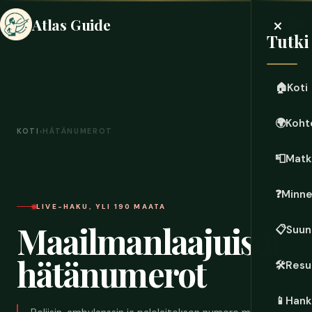
×
Atlas Guide
Tutki
🏠
Koti
🌍
Koht
KOTI
›
HÄTÄNUMEROT
📮
Matk
❓
Minn
LIVE-HAKU, YLI 190 MAATA
Maailmanlaajuiset
📋
Suun
hätänumerot
🛠️
Resu
📱
Hanki