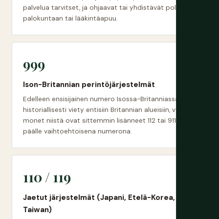
palvelua tarvitset, ja ohjaavat tai yhdistävät poliisiin,
palokuntaan tai lääkintäapuu.
999
Ison-Britannian perintöjärjestelmät
Edelleen ensisijainen numero Isossa-Britanniassa, ja
historiallisesti viety entisiin Britannian alueisiin, vaikka
monet niistä ovat sittemmin lisänneet 112 tai 911
päälle vaihtoehtoisena numerona.
110 / 119
Jaetut järjestelmät (Japani, Etelä-Korea,
Taiwan)