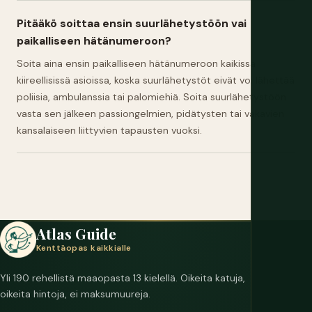
Pitääkö soittaa ensin suurlähetystöön vai
paikalliseen hätänumeroon?
Soita aina ensin paikalliseen hätänumeroon kaikissa
kiireellisissä asioissa, koska suurlähetystöt eivät voi lähettää
poliisia, ambulanssia tai palomiehiä. Soita suurlähetystöön
vasta sen jälkeen passiongelmien, pidätysten tai vakavien
kansalaiseen liittyvien tapausten vuoksi.
Atlas Guide
Kenttäopas kaikkialle
Yli 190 rehellistä maaopasta 13 kielellä. Oikeita katuja,
oikeita hintoja, ei maksumuureja.