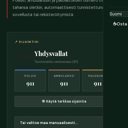
Poliisin, ambulanssin ja palolaitoksen numero missä
tahansa oletkin, automaattisesti tunnistettuna – ei
sovellusta tai rekisteröitymistä.
☕
Osta 
📍 SIJAINTISI
Yhdysvallat
🇺🇸
Tunnistettu verkostasi (IP)
POLIISI
AMBULANSSI
PALOKUNTA
911
911
911
🎯 Käytä tarkkaa sijaintia