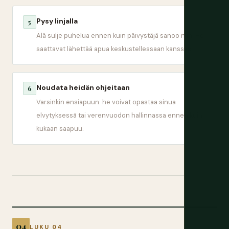
Pysy linjalla
5
Älä sulje puhelua ennen kuin päivystäjä sanoo niin. He
saattavat lähettää apua keskustellessaan kanssasi.
Noudata heidän ohjeitaan
6
Varsinkin ensiapuun: he voivat opastaa sinua
elvytyksessä tai verenvuodon hallinnassa ennen kuin
kukaan saapuu.
LUKU 04