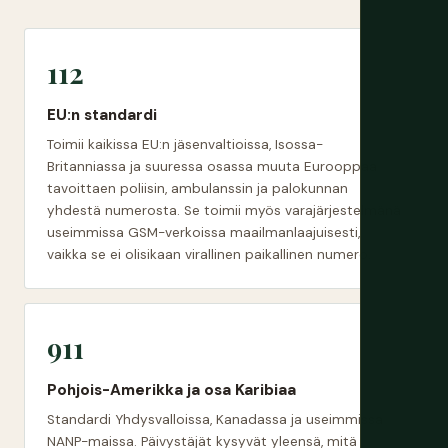
112
EU:n standardi
Toimii kaikissa EU:n jäsenvaltioissa, Isossa-
Britanniassa ja suuressa osassa muuta Eurooppaa
tavoittaen poliisin, ambulanssin ja palokunnan
yhdestä numerosta. Se toimii myös varajärjestelmänä
useimmissa GSM-verkoissa maailmanlaajuisesti,
vaikka se ei olisikaan virallinen paikallinen numero.
911
Pohjois-Amerikka ja osa Karibiaa
Standardi Yhdysvalloissa, Kanadassa ja useimmissa
NANP-maissa. Päivystäjät kysyvät yleensä, mitä