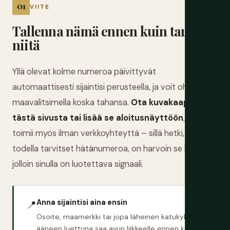
VIITE
Tallenna nämä ennen kuin tarvitset
niitä
Yllä olevat kolme numeroa päivittyvät
automaattisesti sijaintisi perusteella, ja voit ohittaa ne
maavalitsimella koska tahansa.
Ota kuvakaappaus
tästä sivusta tai lisää se aloitusnäyttöön
, jotta se
toimii myös ilman verkkoyhteyttä – sillä hetki, jolloin
todella tarvitset hätänumeroa, on harvoin se hetki,
jolloin sinulla on luotettava signaali.
Anna sijaintisi aina ensin
📍
Osoite, maamerkki tai jopa läheinen katukyltti
ääneen luettuna saa avun liikkeelle ennen kuin