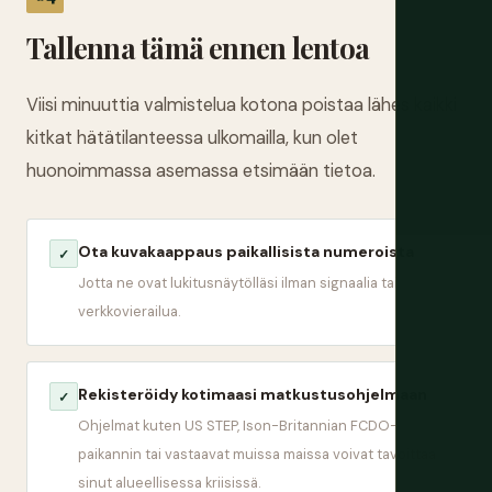
Tallenna tämä ennen lentoa
Viisi minuuttia valmistelua kotona poistaa lähes kaikki
kitkat hätätilanteessa ulkomailla, kun olet
huonoimmassa asemassa etsimään tietoa.
Ota kuvakaappaus paikallisista numeroista
✓
Jotta ne ovat lukitusnäytölläsi ilman signaalia tai
verkkovierailua.
Rekisteröidy kotimaasi matkustusohjelmaan
✓
Ohjelmat kuten US STEP, Ison-Britannian FCDO-
paikannin tai vastaavat muissa maissa voivat tavoittaa
sinut alueellisessa kriisissä.