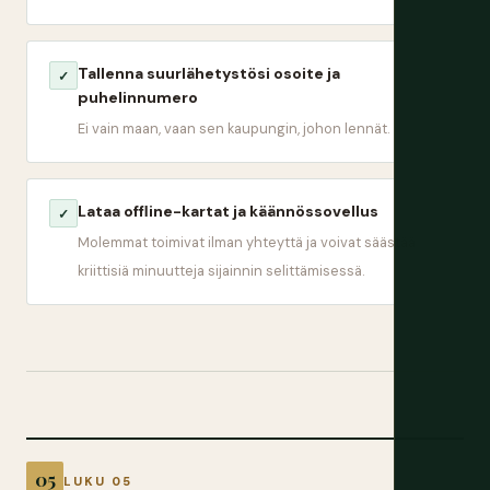
Tallenna suurlähetystösi osoite ja
✓
puhelinnumero
Ei vain maan, vaan sen kaupungin, johon lennät.
Lataa offline-kartat ja käännössovellus
✓
Molemmat toimivat ilman yhteyttä ja voivat säästää
kriittisiä minuutteja sijainnin selittämisessä.
LUKU 05