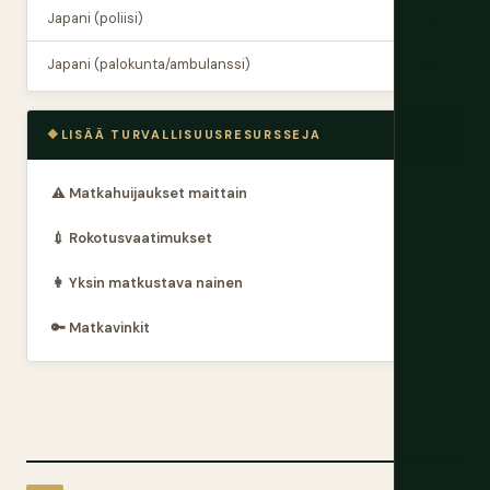
Japani (poliisi)
110
Japani (palokunta/ambulanssi)
119
LISÄÄ TURVALLISUUSRESURSSEJA
⚠️ Matkahuijaukset maittain
💉 Rokotusvaatimukset
👩 Yksin matkustava nainen
🔑 Matkavinkit