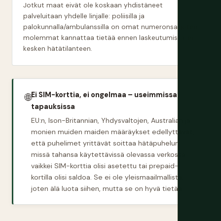
Jotkut maat eivät ole koskaan yhdistäneet
palveluitaan yhdelle linjalle: poliisilla ja
palokunnalla/ambulanssilla on omat numeronsa, joten
molemmat kannattaa tietää ennen laskeutumista, ei
kesken hätätilanteen.
Ei SIM-korttia, ei ongelmaa – useimmissa
🌐
tapauksissa
EU:n, Ison-Britannian, Yhdysvaltojen, Australian ja
monien muiden maiden määräykset edellyttävät,
että puhelimet yrittävät soittaa hätäpuhelun
missä tahansa käytettävissä olevassa verkossa,
vaikkei SIM-korttia olisi asetettu tai prepaid-
kortilla olisi saldoa. Se ei ole yleismaailmallista,
joten älä luota siihen, mutta se on hyvä tietää.