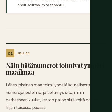
ehdit selittää, mitä tapahtui.
LUKU 02
Näin hätänumerot toimivat ympäri
maailmaa
Lähes jokainen maa toimii yhdellä kourallisesta
numerojärjestelmiä, ja tietämys siitä, mihin
perheeseen kuulut, kertoo paljon siitä, mitä odottaa
linjan toisessa päässä.