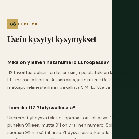
LUKU 06
Usein kysytyt kysymykset
Mikä on yleinen hätänumero Euroopassa?
112 tavoittaa poliisin, ambulanssin ja palolaitoksen kaikissa
EU-maissa ja Isossa-Britanniassa, ja toimii mistä tahansa
matkapuhelimesta ilman paikallista SIM-korttia tai saldoa.
Toimiiko 112 Yhdysvalloissa?
Useimmat yhdysvaltalaiset operaattorit ohjaavat 112-
puhelun 911:een, mutta 911 on virallinen numero. Soita
suoraan 911 missä tahansa Yhdysvalloissa, Kanadassa ja