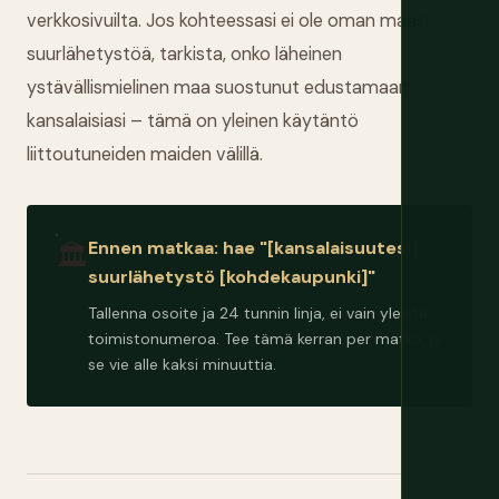
verkkosivuilta. Jos kohteessasi ei ole oman maasi
suurlähetystöä, tarkista, onko läheinen
ystävällismielinen maa suostunut edustamaan
kansalaisiasi – tämä on yleinen käytäntö
liittoutuneiden maiden välillä.
Ennen matkaa: hae "[kansalaisuutesi]
🏛️
suurlähetystö [kohdekaupunki]"
Tallenna osoite ja 24 tunnin linja, ei vain yleistä
toimistonumeroa. Tee tämä kerran per matka, ja
se vie alle kaksi minuuttia.