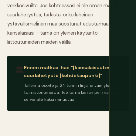
verkkosivuilta. Jos kohteessasi ei ole oman maasi
suurlähetystöä, tarkista, onko läheinen
ystävällismielinen maa suostunut edustamaan
kansalaisiasi – tämä on yleinen käytäntö
liittoutuneiden maiden välillä.
Ennen matkaa: hae "[kansalaisuutesi]
🏛️
suurlähetystö [kohdekaupunki]"
Tallenna osoite ja 24 tunnin linja, ei vain yleistä
toimistonumeroa. Tee tämä kerran per matka, ja
se vie alle kaksi minuuttia.