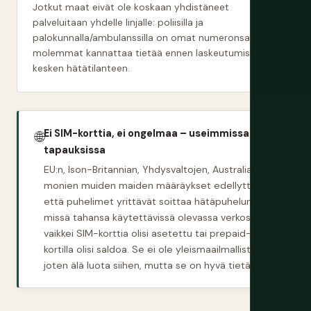
Jotkut maat eivät ole koskaan yhdistäneet
palveluitaan yhdelle linjalle: poliisilla ja
palokunnalla/ambulanssilla on omat numeronsa, joten
molemmat kannattaa tietää ennen laskeutumista, ei
kesken hätätilanteen.
Ei SIM-korttia, ei ongelmaa – useimmissa
🌐
tapauksissa
EU:n, Ison-Britannian, Yhdysvaltojen, Australian ja
monien muiden maiden määräykset edellyttävät,
että puhelimet yrittävät soittaa hätäpuhelun
missä tahansa käytettävissä olevassa verkossa,
vaikkei SIM-korttia olisi asetettu tai prepaid-
kortilla olisi saldoa. Se ei ole yleismaailmallista,
joten älä luota siihen, mutta se on hyvä tietää.