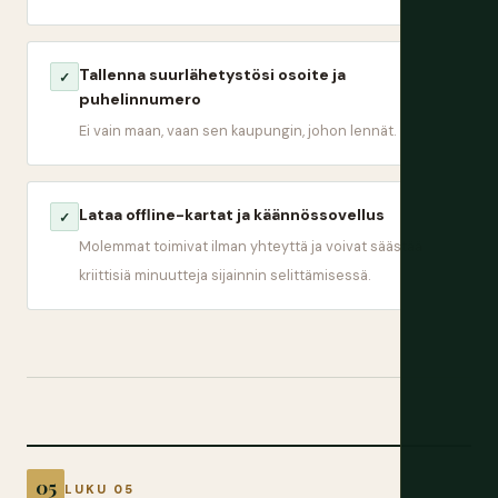
Tallenna suurlähetystösi osoite ja
✓
puhelinnumero
Ei vain maan, vaan sen kaupungin, johon lennät.
Lataa offline-kartat ja käännössovellus
✓
Molemmat toimivat ilman yhteyttä ja voivat säästää
kriittisiä minuutteja sijainnin selittämisessä.
LUKU 05