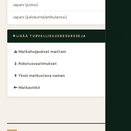
Japani (poliisi)
110
Japani (palokunta/ambulanssi)
119
LISÄÄ TURVALLISUUSRESURSSEJA
⚠️ Matkahuijaukset maittain
💉 Rokotusvaatimukset
👩 Yksin matkustava nainen
🔑 Matkavinkit