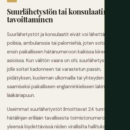
Suurlähetystön tai konsulaatin
tavoittaminen
Suurlähetystöt ja konsulaatit eivät voi lähettää
poliisia, ambulanssia tai palomiehiä, joten soita aina
ensin paikalliseen hätänumeroon kaikissa kiireellisissä
asioissa. Kun välitön vaara on ohi, suurlähetystö on se,
jolle soitat kadonneen tai varastetun passin,
pidätyksen, kuoleman ulkomailla tai yhteyden
saamiseksi paikalliseen englanninkieliseen lakimies- tai
lääkäriapuun.
Useimmat suurlähetystöt ilmoittavat 24 tunnin
hätälinjan erillään tavallisesta toimistonumerosta,
yleensä löydettävissä niiden virallisilta hallituksen