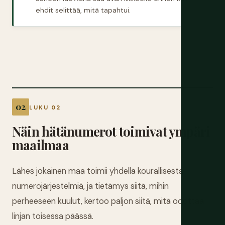
ehdit selittää, mitä tapahtui.
LUKU 02
Näin hätänumerot toimivat ympäri
maailmaa
Lähes jokainen maa toimii yhdellä kourallisesta
numerojärjestelmiä, ja tietämys siitä, mihin
perheeseen kuulut, kertoo paljon siitä, mitä odottaa
linjan toisessa päässä.