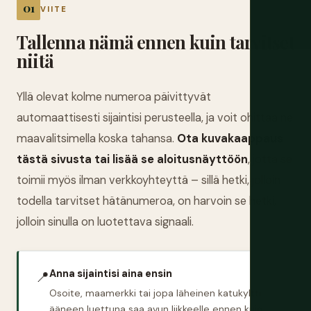
VIITE
Tallenna nämä ennen kuin tarvitset
niitä
Yllä olevat kolme numeroa päivittyvät
automaattisesti sijaintisi perusteella, ja voit ohittaa ne
maavalitsimella koska tahansa.
Ota kuvakaappaus
tästä sivusta tai lisää se aloitusnäyttöön
, jotta se
toimii myös ilman verkkoyhteyttä – sillä hetki, jolloin
todella tarvitset hätänumeroa, on harvoin se hetki,
jolloin sinulla on luotettava signaali.
Anna sijaintisi aina ensin
📍
Osoite, maamerkki tai jopa läheinen katukyltti
ääneen luettuna saa avun liikkeelle ennen kuin