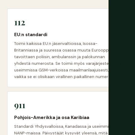
112
EU:n standardi
Toimii kaikissa EU:n jäsenvaltioissa, Isossa-
Britanniassa ja suuressa osassa muuta Eurooppaa
tavoittaen poliisin, ambulanssin ja palokunnan
yhdestä numerosta. Se toimii myös varajärjestelmänä
useimmissa GSM-verkoissa maailmanlaajuisesti,
vaikka se ei olisikaan virallinen paikallinen numero.
911
Pohjois-Amerikka ja osa Karibiaa
Standardi Yhdysvalloissa, Kanadassa ja useimmissa
NANP-maissa. Päivystäjät kysyvät yleensä, mitä