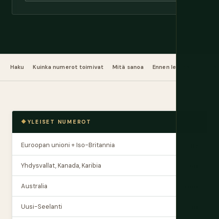
Haku
Kuinka numerot toimivat
Mitä sanoa
Ennen lentoa
Suurlä
YLEISET NUMEROT
Euroopan unioni + Iso-Britannia
112
Yhdysvallat, Kanada, Karibia
911
Australia
000
Uusi-Seelanti
111