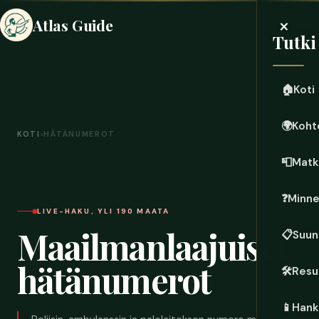
×
Atlas Guide
Tutki
🏠
Koti
🌍
Koht
KOTI
›
HÄTÄNUMEROT
📮
Matk
❓
Minn
LIVE-HAKU, YLI 190 MAATA
Maailmanlaajuiset
📋
Suun
hätänumerot
🛠️
Resu
📱
Hanki