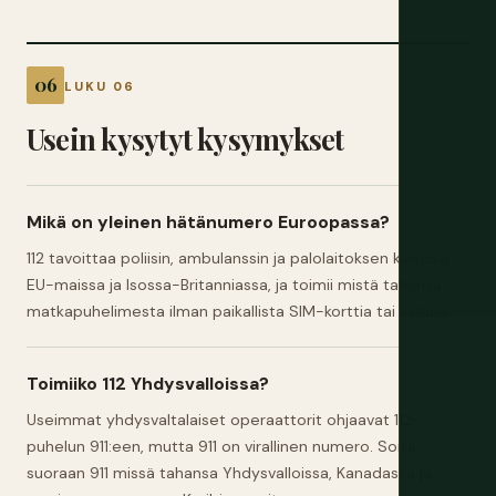
LUKU 06
Usein kysytyt kysymykset
Mikä on yleinen hätänumero Euroopassa?
112 tavoittaa poliisin, ambulanssin ja palolaitoksen kaikissa
EU-maissa ja Isossa-Britanniassa, ja toimii mistä tahansa
matkapuhelimesta ilman paikallista SIM-korttia tai saldoa.
Toimiiko 112 Yhdysvalloissa?
Useimmat yhdysvaltalaiset operaattorit ohjaavat 112-
puhelun 911:een, mutta 911 on virallinen numero. Soita
suoraan 911 missä tahansa Yhdysvalloissa, Kanadassa ja