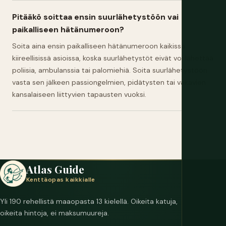
Pitääkö soittaa ensin suurlähetystöön vai
paikalliseen hätänumeroon?
Soita aina ensin paikalliseen hätänumeroon kaikissa
kiireellisissä asioissa, koska suurlähetystöt eivät voi lähettää
poliisia, ambulanssia tai palomiehiä. Soita suurlähetystöön
vasta sen jälkeen passiongelmien, pidätysten tai vakavien
kansalaiseen liittyvien tapausten vuoksi.
Atlas Guide
Kenttäopas kaikkialle
Yli 190 rehellistä maaopasta 13 kielellä. Oikeita katuja,
oikeita hintoja, ei maksumuureja.