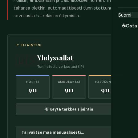
Poliisin, ambulanssin ja palolaitoksen numero missä
tahansa oletkin, automaattisesti tunnistettuna – ei
sovellusta tai rekisteröitymistä.
☕
Osta 
📍 SIJAINTISI
Yhdysvallat
🇺🇸
Tunnistettu verkostasi (IP)
POLIISI
AMBULANSSI
PALOKUNTA
911
911
911
🎯 Käytä tarkkaa sijaintia