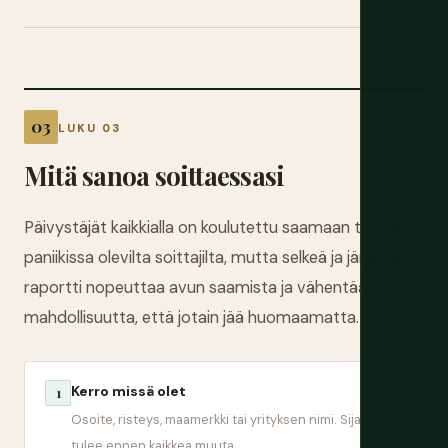
LUKU 03
Mitä sanoa soittaessasi
Päivystäjät kaikkialla on koulutettu saamaan tietoa
paniikissa olevilta soittajilta, mutta selkeä ja järjestetty
raportti nopeuttaa avun saamista ja vähentää
mahdollisuutta, että jotain jää huomaamatta.
Kerro missä olet
1
Osoite, risteys, maamerkki tai yrityksen nimi. Sijainti
tulee ennen kaikkea muuta.