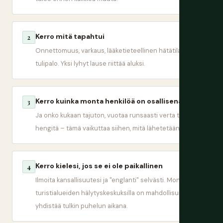
Kerro mitä tapahtui
2
Onnettomuus, varkaus, lääketieteellinen hätätilanne,
tulipalo. Yksi lyhyt lause riittää aluksi.
Kerro kuinka monta henkilöä on osallisena
3
Ja onko kukaan tajuton, vuotaa runsaasti verta tai ei
hengitä – tämä vaikuttaa siihen, mitä lähetetään.
Kerro kielesi, jos se ei ole paikallinen
4
Ilmoita kansallisuutesi ja "englanti" selvästi. Monilla
turistialueiden hälytyskeskuksilla on mahdollisuus
yhdistää tulkin puhelun aikana.