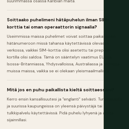
suurimmassa osassa Karibian maita.
Soittaako puhelimeni hätäpuhelun ilman SIM-
korttia tai oman operaattorin signaalia?
Useimmissa maissa puhelimet voivat soittaa paikalliseen
hätänumeroon missä tahansa käytettävissä olevassa
verkossa, vaikkei SIM-korttia olisi asetettu tai prepaid-
kortilla olisi saldoa. Tämä on sääntelyn vaatimus EU:ssa,
Isossa-Britanniassa, Yhdysvalloissa, Australiassa ja monissa
muissa maissa, vaikka se ei olekaan yleismaailmallista.
Mitä jos en puhu paikallista kieltä soittaessani?
Kerro ensin kansallisuutesi ja "englanti" selvästi. Turistialueilla
ja suurissa kaupungeissa on yleensä päivystäjä tai
tulkkipalvelu käytettävissä. Pidä puhelu lyhyenä ja aloita
sijainnillasi.