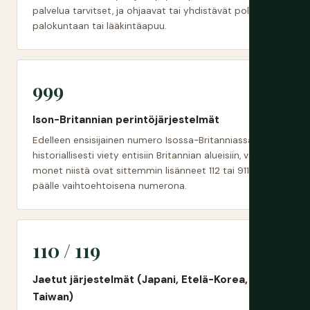
palvelua tarvitset, ja ohjaavat tai yhdistävät poliisiin,
palokuntaan tai lääkintäapuu.
999
Ison-Britannian perintöjärjestelmät
Edelleen ensisijainen numero Isossa-Britanniassa, ja
historiallisesti viety entisiin Britannian alueisiin, vaikka
monet niistä ovat sittemmin lisänneet 112 tai 911
päälle vaihtoehtoisena numerona.
110 / 119
Jaetut järjestelmät (Japani, Etelä-Korea,
Taiwan)