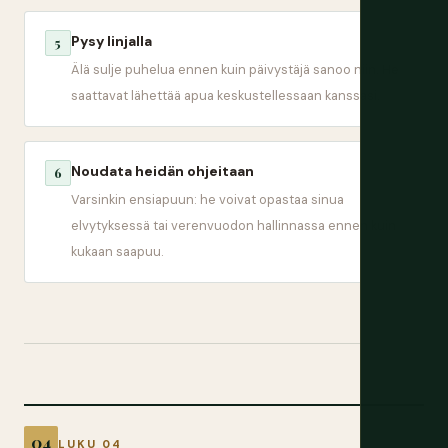
Pysy linjalla
5
Älä sulje puhelua ennen kuin päivystäjä sanoo niin. He
saattavat lähettää apua keskustellessaan kanssasi.
Noudata heidän ohjeitaan
6
Varsinkin ensiapuun: he voivat opastaa sinua
elvytyksessä tai verenvuodon hallinnassa ennen kuin
kukaan saapuu.
LUKU 04