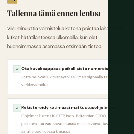
Tallenna tämä ennen lentoa
Viisi minuuttia valmistelua kotona poistaa lähes kaikki
kitkat hätätilanteessa ulkomailla, kun olet
huonoimmassa asemassa etsimään tietoa.
Ota kuvakaappaus paikallisista numeroista
✓
Jotta ne ovat lukitusnäytölläsi ilman signaalia tai
verkkovierailua.
Rekisteröidy kotimaasi matkustusohjelmaan
✓
Ohjelmat kuten US STEP, Ison-Britannian FCDO-
paikannin tai vastaavat muissa maissa voivat tavoittaa
sinut alueellisessa kriisissä.