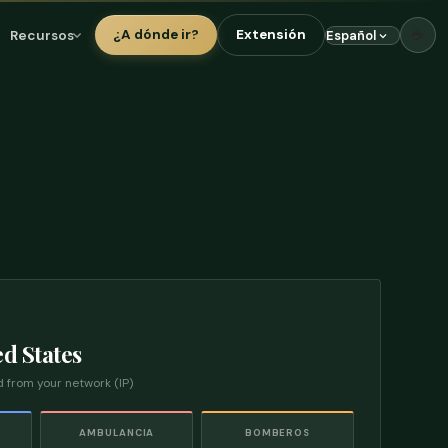
☕
Recursos
¿A dónde ir?
Extensión
ed States
 from your network (IP)
AMBULANCIA
BOMBEROS