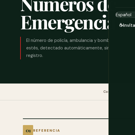
Números de
Emergencia Gl
☕
Invít
El número de policía, ambulancia y bomberos donde
estés, detectado automáticamente, sin necesidad d
registro.
Consulta
Có
REFERENCIA