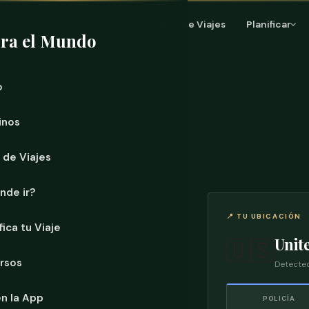
Inicio
Destinos
Muro de Viajes
Planificar
ra el Mundo
o
inos
 de Viajes
nde ir?
📍 TU UBICACIÓN
fica tu Viaje
Unit
🇺🇸
rsos
Detected
n la App
POLICÍA