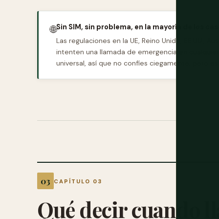
Sin SIM, sin problema, en la mayoría de los ca
🌐
Las regulaciones en la UE, Reino Unido, EE.UU., Au
intenten una llamada de emergencia en cualquier re
universal, así que no confíes ciegamente, pero e
CAPÍTULO 03
Qué decir cuando l