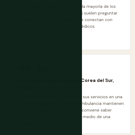
El estándar en EE.UU., Canadá y la mayoría de los
países del NANP. Los operadores suelen preguntar
qué servicio necesitas y luego te conectan con
policía, bomberos o servicios médicos.
110 / 119
Sistemas divididos (Japón, Corea del Sur,
Taiwán)
Algunos países nunca unificaron sus servicios en una
sola línea: policía y bomberos/ambulancia mantienen
números separados, por lo que conviene saber
ambos antes de aterrizar, no en medio de una
emergencia.