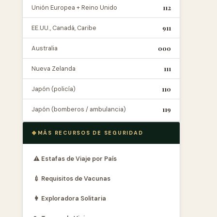
Unión Europea + Reino Unido
112
EE.UU., Canadá, Caribe
911
Australia
000
Nueva Zelanda
111
Japón (policía)
110
Japón (bomberos / ambulancia)
119
MÁS RECURSOS DE SEGURIDAD
⚠️ Estafas de Viaje por País
💉 Requisitos de Vacunas
👩 Exploradora Solitaria