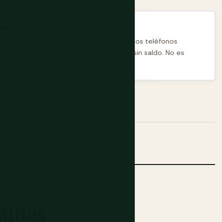
sos
stralia y muchos otros países exigen que los teléfonos
d disponible, incluso sin tarjeta SIM o sin saldo. No es
s bueno saberlo.
lamas