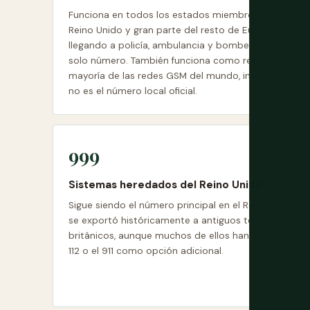
Funciona en todos los estados miembros de la UE, el
Reino Unido y gran parte del resto de Europa,
llegando a policía, ambulancia y bomberos desde un
solo número. También funciona como respaldo en la
mayoría de las redes GSM del mundo, incluso donde
no es el número local oficial.
999
Sistemas heredados del Reino Unido
Sigue siendo el número principal en el Reino Unido, y
se exportó históricamente a antiguos territorios
británicos, aunque muchos de ellos han añadido el
112 o el 911 como opción adicional.