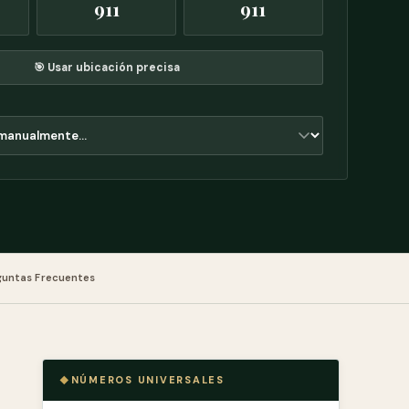
911
911
🎯 Usar ubicación precisa
guntas Frecuentes
NÚMEROS UNIVERSALES