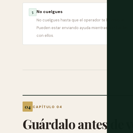
No cuelgues
5
No cuelgues hasta que el operador te lo indique.
Pueden estar enviando ayuda mientras aún hablas
con ellos.
CAPÍTULO 04
Guárdalo antes de v