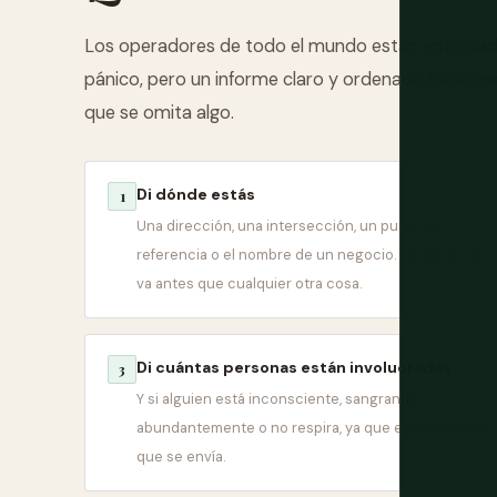
Los operadores de todo el mundo están entrenado
pánico, pero un informe claro y ordenado hace que
que se omita algo.
Di dónde estás
1
Una dirección, una intersección, un punto de
referencia o el nombre de un negocio. La ubicación
va antes que cualquier otra cosa.
Di cuántas personas están involucradas
3
Y si alguien está inconsciente, sangrando
abundantemente o no respira, ya que esto cambia lo
que se envía.