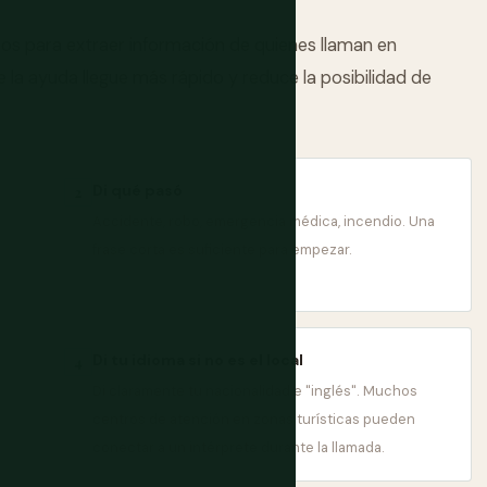
s para extraer información de quienes llaman en
 la ayuda llegue más rápido y reduce la posibilidad de
Di qué pasó
2
Accidente, robo, emergencia médica, incendio. Una
frase corta es suficiente para empezar.
Di tu idioma si no es el local
4
Di claramente tu nacionalidad e "inglés". Muchos
centros de atención en zonas turísticas pueden
conectar a un intérprete durante la llamada.