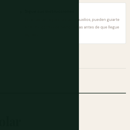
Sigue sus instrucciones
6
Especialmente para primeros auxilios, pueden guiarte
en RCP o control de hemorragias antes de que llegue
alguien.
olar