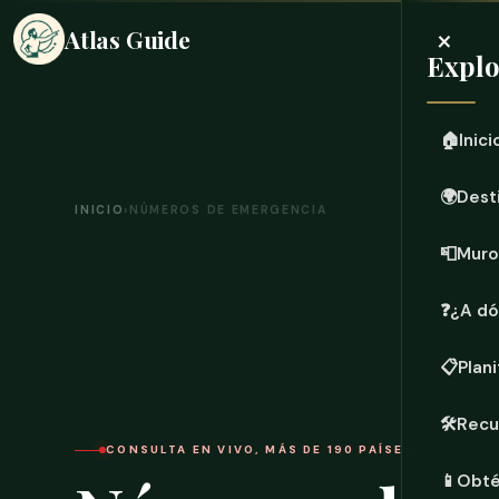
×
Atlas Guide
Explo
🏠
Inici
🌍
Dest
INICIO
›
NÚMEROS DE EMERGENCIA
📮
Muro
❓
¿A dó
📋
Plani
🛠️
Recu
CONSULTA EN VIVO, MÁS DE 190 PAÍSES
📱
Obté