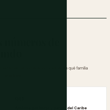
s números de
mundo
s sistemas de numeración, y saber en qué familia
 de la línea.
911
América del Norte y partes del Caribe