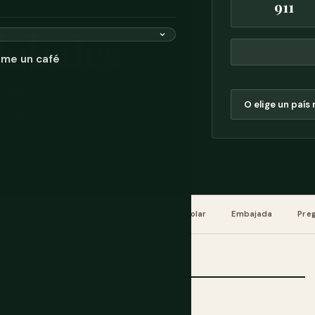
911
obales
ame un café
quiera que
e app ni
mo Funcionan
Qué Decir
Antes de Volar
Embajada
Pre