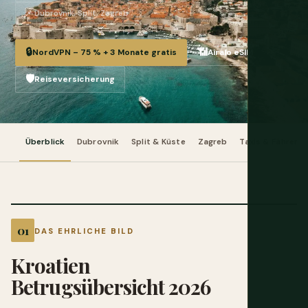
📌 Dubrovnik, Split, Zagreb
🔒
📶
NordVPN – 75 % + 3 Monate gratis
Airalo eSIM
🛡️
Reiseversicherung
Überblick
Dubrovnik
Split & Küste
Zagreb
Taxis & Fähren
DAS EHRLICHE BILD
Kroatien
Betrugsübersicht 2026