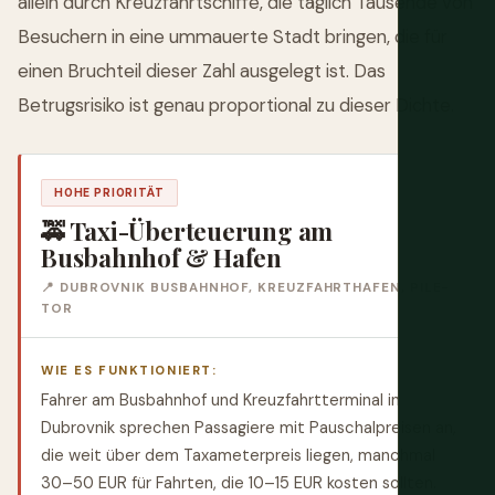
allein durch Kreuzfahrtschiffe, die täglich Tausende von
Besuchern in eine ummauerte Stadt bringen, die für
einen Bruchteil dieser Zahl ausgelegt ist. Das
Betrugsrisiko ist genau proportional zu dieser Dichte.
HOHE PRIORITÄT
🚕 Taxi-Überteuerung am
Busbahnhof & Hafen
📍 DUBROVNIK BUSBAHNHOF, KREUZFAHRTHAFEN, PILE-
TOR
WIE ES FUNKTIONIERT:
Fahrer am Busbahnhof und Kreuzfahrtterminal in
Dubrovnik sprechen Passagiere mit Pauschalpreisen an,
die weit über dem Taxameterpreis liegen, manchmal
30–50 EUR für Fahrten, die 10–15 EUR kosten sollten.