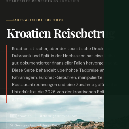
STARTSEITE
›
REISEBETRUG
›
KROATIEN
AKTUALISIERT FÜR 2026
Kroatien Reisebetrug
Kroatien ist sicher, aber der touristische Druck auf
Dubrovnik und Split in der Hochsaison hat eine Reihe
gut dokumentierter finanzieller Fallen hervorgebracht.
Diese Seite behandelt überhöhte Taxipreise an
Fähranlegern, Euronet-Gebühren, manipulierte
Restaurantrechnungen und eine Zunahme gefälschter
Unterkünfte, die 2026 von der kroatischen Polizei
gemeldet wurde.
🇭🇷 Kroatien
🔒 Niedrige Kriminalität
🔍 Geringes bis mittleres Betrugsrisiko