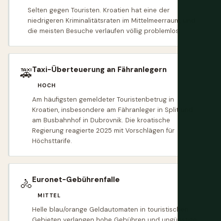
Selten gegen Touristen. Kroatien hat eine der
niedrigeren Kriminalitätsraten im Mittelmeerraum, und
die meisten Besuche verlaufen völlig problemlos.
Taxi-Überteuerung an Fähranlegern
🚕
HOCH
Am häufigsten gemeldeter Touristenbetrug in
Kroatien, insbesondere am Fähranleger in Split und
am Busbahnhof in Dubrovnik. Die kroatische
Regierung reagierte 2025 mit Vorschlägen für
Höchsttarife.
Euronet-Gebührenfalle
🚴
MITTEL
Helle blau/orange Geldautomaten in touristischen
Gebieten verlangen hohe Gebühren und ungünstige