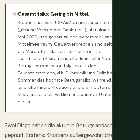
ⓘ
Gesamtrisiko: Gering bis Mittel.
Kroatien hat vom US-Außenministerium die Stufe 1
(„übliche Vorsichtsmaßnahmen“), aktualisiert am 18.
Mai 2026, und gehört zu den sichereren Ländern im
Mittelmeerraum. Gewaltverbrechen sind selten und
die Mordrate sinkt seit Jahrzehnten. Die
realistischen Risiken sind alle finanzieller Natur: Die
Betrugskonzentration folgt direkt den
Touristenströmen, d.h. Dubrovnik und Split haben im
Sommer das höchste Betrugsrisiko, während das
ländliche Innere Kroatiens und die meisten anderen
Küstenstädte ein wirklich entspanntes Umfeld
bieten.
Zwei Dinge haben die aktuelle Betrugslandschaft
geprägt. Erstens: Kroatiens außergewöhnliche